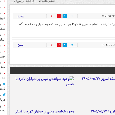
س
انتشار یافته: 2
در انتظار بررسی: 2
دل
س
پاسخ
0
1
غیرق
دیک عیده به امام حسین ع دوتا بچه دارم مستعجرم خیلی محتاجم اگه
ه
شکاف
ت
انبا
پاسخ
0
0
خ
خسته
ت
خط ل
ت
عامل
و
کنند
ه
دربا
پ
به ج
۱۴۰۵/۰۵/
وجود شواهدی مبنی بر بمباران لامرد با فسفر