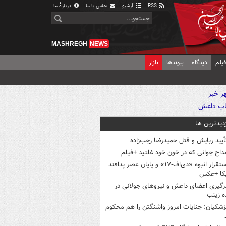
RSS
آرشیو
تماس با ما
دربارهٔ ما
MASHREGH
NEWS
یلم
دیدگاه
پیوندها
بازار
زدیدترین ها
أیید ربایش و قتل حمیدرضا رجب‌زاده
داح جوانی که در خون خود غلتید +فیلم
استقرار انبوه «دی‌اف‑۱۷» و پایان عصر پدافند
یکا +عکس
رگیری اعضای داعش و نیروهای جولانی در
 زینب
زشکیان: جنایات امروز واشنگتن را هم محکوم