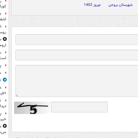
ر
شهرستان بروجن
نوروز 1402
کوبا
ه
اشغا
ا
روس
ج
اروم
س
است
پ
م
ت
+فیل
ت
دیدا
پ
خیرخ
ه
می‌ش