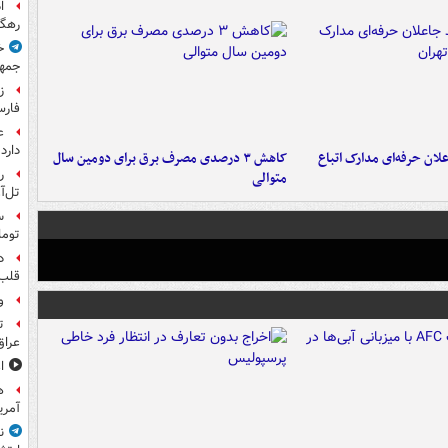
ا
رهگی
خ
جمهو
ز
فارس
ع
دارد
لان حرفه‌ای مدارک اتباع
کاهش ۳ درصدی مصرف برق برای دومین سال
ر
متوالی
تل‌آ
توما
د
قلب 
و
ت
عراق
ا
آمری
ن