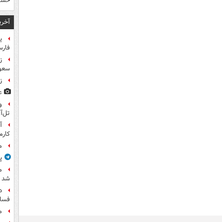
خسته
آخری
ی
فار
سعو
زخم
ع
و
تل‌آ
آ
کارم
م
پ
م
شد
د
فساد
م