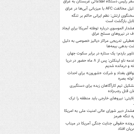
فر رئیس دستگاه اطلاعاتی عربستان به عراق
یل مخالفت AFC با میزبانی آبی‌ها در عراق
خنگوی ارتش: نظم ایرانی حاکم بر تنگه
ابل بازگشت است
شدار الموسوی درباره توطئه آمریکا برای ایجاد
 در نیروهای مسلح عراق
عطیلی تدریجی مراکز دیالیز خصوصی به دلیل
شت بدهی بیمه‌ها
اویر باردم؛ یک ستاره در برابر سکوت جهان
خدمه ناو لینکلن: پس از ۸ ماه حضور در دریا
 و درمانده‌ شدیم
وافق بغداد و شرکت «شورون» برای احداث
وله بصره
شکیل تیم کارآگاهان زبده برای دستگیری
ان قتل رجب‌زاده
لایتی: نیروهای خارجی باید منطقه را ترک
شدار دبیر شورای عالی امنیت ملی به امریکا
ره تنگه هرمز
رونده حقوقی جنایت جنگی آمریکا در میناب
ریان افتاد