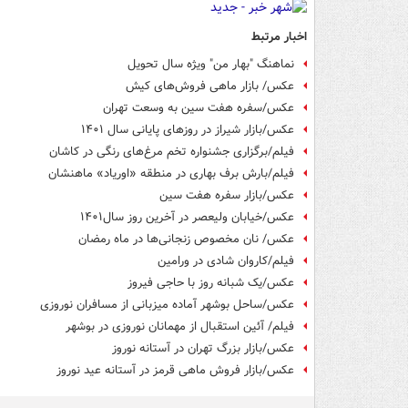
اخبار مرتبط
نماهنگ "بهار من" ویژه سال تحویل
عکس/ بازار ماهی فروش‌های کیش
عکس/سفره هفت سین به وسعت تهران
عکس/بازار شیراز در روزهای پایانی سال ۱۴۰۱
فیلم/برگزاری جشنواره تخم مرغ‌های رنگی در کاشان
فیلم/بارش برف بهاری در منطقه «اوریاد» ماهنشان
عکس/بازار سفره هفت سین
عکس/خیابان ولیعصر در آخرین روز سال۱۴۰۱
عکس/ نان مخصوص زنجانی‌ها در ماه رمضان
فیلم/کاروان شادی در ورامین
عکس/یک شبانه روز با حاجی فیروز
عکس/ساحل بوشهر آماده میزبانی از مسافران نوروزی
فیلم/ آئین استقبال از مهمانان نوروزی در بوشهر
عکس/بازار بزرگ تهران در آستانه نوروز
عکس/بازار فروش ماهی قرمز در آستانه عید نوروز