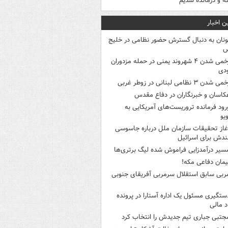
 و درمانده‌ شدیم
ن اخبار
ونان به دنبال گسترش حضور نظامی در خلیج
س
زخمی شدن ۴ شهروند یمنی در حمله مزدوران
دی
ی شدن ۳ نظامی لبنانی در زوطر غربی
کاسان و خبرنگاران در دفاع مقدس
رود فرمانده تروریست‌های آمریکایی به
ویو
غاز تحقیقات سازمان ملل درباره جاسوسی
ندش برای اسرائیل
سیر درآمدزایی فراموش شده لیگ برتری‌ها
یمان دفاعی مکه!
ربی سابق استقلال سرمربی آفریقای جنوبی
ستگیری مسئول یک اداره آستارا در پرونده
 مالی
جتبی جباری تیم جدیدش را انتخاب کرد