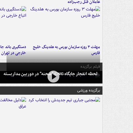
عاملان قتل رجب‌زاده
مهلت ۳ روزه سازمان بورس به هلدینگ خلیج
دستگیری باند جاع
فارس
خارجی در تهران
فیلم برگزیده
لحظه انفجار جایگاه CNG "صحنه" در دوربین مداربسته
برگزیده ورزشی