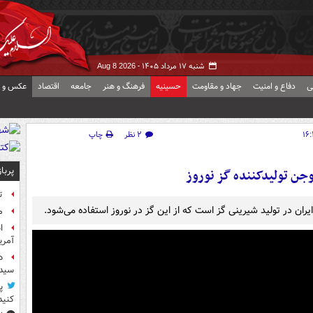
شنبه ۱۷ مرداد ۱۴۰۵ -
Aug 8 2026
ی
دفاع و امنیت
جهاد و مقاومت
حسینیه
فرهنگ و هنر
جامعه
اقتصاد
عکس و ف
۲ نظر
چاپ
پربا
وجن تولیدکننده گز نوروز
ت
ان در تولید شیرینی گز است که از این گز در نوروز استفاده می‌شود.
م
آمر
د
سیده
پ
کنید