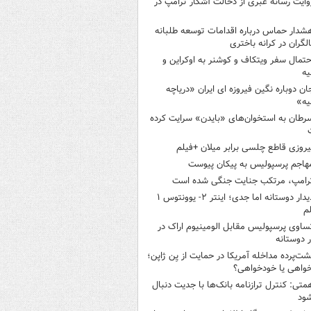
وایت رسانه عبری از دخالت آشکار ترامپ در
شدار حماس درباره اقدامات توسعه طلبانه
لگران در کرانه باختری
حتمال سفر ویتکاف و کوشنر به اوکراین و
یه
ان دوباره نگین فیروزه ای ایران «دریاچه
یه»
رطان به استخوان‌های «بایدن» سرایت کرده
یروزی قاطع چلسی برابر میلان +فیلم
هاجم پرسپولیس به پیکان پیوست
رامپ، مرتکب جنایت جنگی شده است
دیدار دوستانه اما جدی؛ اینتر ۲- یوونتوس ۱
م
ساوی پرسپولیس مقابل الومینیوم اراک در
ر دوستانه
شت‌پرده مداخله آمریکا در حمایت از یِن ژاپن؛
واهی یا خودخواهی؟
متی: کنترل ترازنامه بانک‌ها با جدیت دنبال
ود