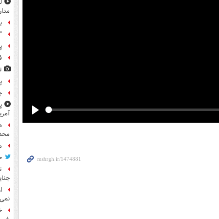
مدار
ب
"
پ
ف
ت
پ
ج
پ
آمری
Play
ه
محدو
م
ح
ت
جنای
ا
نمی‌