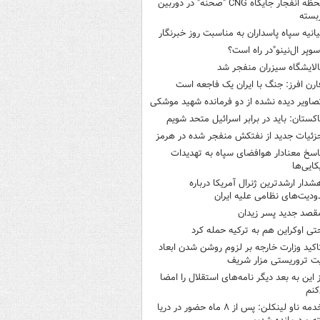
لحظه انفجار جایگاه CNG "صحنه" در دوربین
بسته
یانیه سپاه پاسداران به مناسبت روز خبرنگار
سوپر ال‌نینو"در راه است؟
الایشگاه سیزران منفجر شد
ارن افرز: جنگ با ایران یک فاجعه است
صاویر دیده‌ نشده از دو فرمانده شهید موشکی
اکستان: باید در برابر اسرائیل متحد شویم
زئیات جدید از نفتکش منفجر شده در هرمز
اسخ معنادار هوافضای سپاه به تهدیدات
کایی‌ها
شدار ارشدترین ژنرال آمریکا درباره
دیت‌های نظامی علیه ایران
قصد جدید پسر زیدان
تی اوکراین هم به ترکیه حمله کرد
اکید وزارت خارجه بر لزوم روشن شدن ابعاد
ت تروریستی مزار شریف
ز این به بعد دیگر نامه‌های استقلال را امضا
کنم
خدمه ناو لینکلن: پس از ۸ ماه حضور در دریا