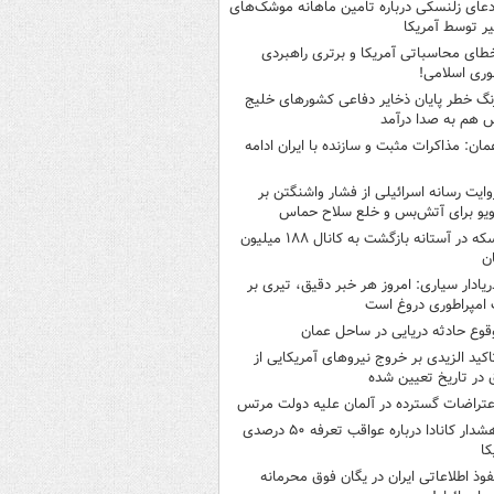
دعای زلنسکی درباره تامین ماهانه موشک‌های
ر توسط آمریکا
طای محاسباتی آمریکا و برتری راهبردی
ری اسلامی!
نگ خطر پایان ذخایر دفاعی کشورهای خلیج
 هم به صدا درآمد
مان: مذاکرات مثبت و سازنده با ایران ادامه
وایت رسانه اسرائیلی از فشار واشنگتن بر
ویو برای آتش‌بس و خلع سلاح حماس
سکه در آستانه بازگشت به کانال ۱۸۸ میلیون
ن
ریادار سیاری: امروز هر خبر دقیق، تیری بر
امپراطوری دروغ است
قوع حادثه دریایی در ساحل عمان
اکید الزیدی بر خروج نیروهای آمریکایی از
 در تاریخ تعیین شده
عتراضات گسترده در آلمان علیه دولت مرتس
هشدار کانادا درباره عواقب تعرفه ۵۰ درصدی
کا
فوذ اطلاعاتی ایران در یگان فوق محرمانه