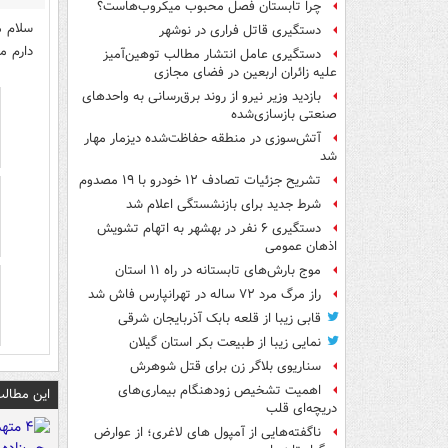
چرا تابستان فصل محبوب میکروب‌هاست؟
سلام م
دستگیری قاتل فراری در نوشهر
دارم م
دستگیری عامل انتشار مطالب توهین‌آمیز
علیه زائران اربعین در فضای مجازی
بازدید وزیر نیرو از روند برق‌رسانی به واحدهای
صنعتی بازسازی‌شده
آتش‌سوزی در منطقه حفاظت‌شده دیزمار مهار
شد
تشریح جزئیات تصادف ۱۲ خودرو با ۱۹ مصدوم
شرط جدید برای بازنشستگی اعلام شد
دستگیری ۶ نفر در بهشهر به اتهام تشویش
اذهان عمومی
موج بارش‌های تابستانه در راه ۱۱ استان
راز مرگ مرد ۷۲ ساله در تهرانپارس فاش شد
قابی زیبا از قلعه بابک آذربایجان شرقی
نمایی زیبا از طبیعت بکر استان گیلان
سناریوی بلاگر زن برای قتل شوهرش
اهمیت تشخیص زودهنگام بیماری‌های
این مطالب
دریچه‌ای قلب
ناگفته‌هایی از آمپول های لاغری؛ از عوارض