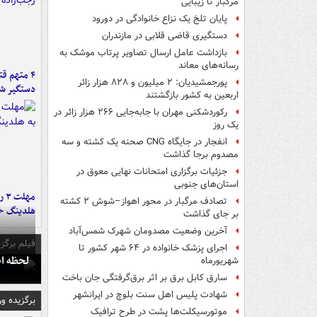
مرگبار تا زیبایی
پایان تلخ یک نزاع خانوادگی در دورود
دستگیری قاضی قلابی در مازندران
بازداشت عامل ارسال تصاویر پرتاب موشک به
رسانه‌های معاند
۴ متهم ق
پورجمشیدیان: ۲ میلیون و ۸۲۸ هزار زائر
دستگیر ش
اربعین به کشور بازگشتند
رکوردشکنی مهران با جابه‌جایی ۲۶۶ هزار زائر در
یک روز
انفجار در جایگاه CNG صحنه یک کشته و سه
مصدوم برجا گذاشت
جزئیات برگزاری امتحانات نهایی معوق در
استان‌های جنوبی
مه
تصادف مرگبار در محور اهواز–شوش ۲ کشته
هلدینگ خ
بر جای گذاشت
آخرین وضعیت مصدومان شهرک شمس‌آباد
فیلم برگزی
اجرای پزشک خانواده در ۶۴ شهر کشور تا
لحظه انفجار جایگاه
شهریورماه
سارق کابل برق بر اثر برق‌گرفتگی جان باخت
شهادت پلیس اهل سنت بلوچ در ایرانشهر
برگزیده و
موتورسیکلت‌ها پشت درِ طرح ترافیک