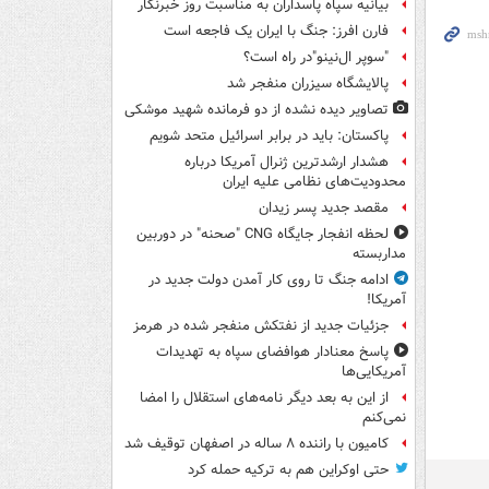
بیانیه سپاه پاسداران به مناسبت روز خبرنگار
فارن افرز: جنگ با ایران یک فاجعه است
"سوپر ال‌نینو"در راه است؟
پالایشگاه سیزران منفجر شد
تصاویر دیده‌ نشده از دو فرمانده شهید موشکی
پاکستان: باید در برابر اسرائیل متحد شویم
هشدار ارشدترین ژنرال آمریکا درباره
محدودیت‌های نظامی علیه ایران
مقصد جدید پسر زیدان
لحظه انفجار جایگاه CNG "صحنه" در دوربین
مداربسته
ادامه جنگ تا روی کار آمدن دولت جدید در
آمریکا!
جزئیات جدید از نفتکش منفجر شده در هرمز
پاسخ معنادار هوافضای سپاه به تهدیدات
آمریکایی‌ها
از این به بعد دیگر نامه‌های استقلال را امضا
نمی‌کنم
کامیون با راننده ۸ ساله در اصفهان توقیف شد
حتی اوکراین هم به ترکیه حمله کرد