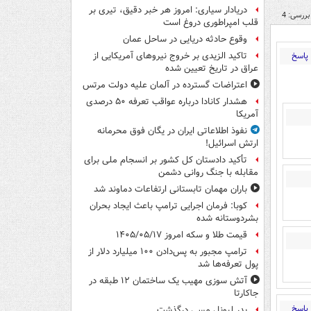
دریادار سیاری: امروز هر خبر دقیق، تیری بر
بررسی: 4
قلب امپراطوری دروغ است
وقوع حادثه دریایی در ساحل عمان
پاسخ
تاکید الزیدی بر خروج نیروهای آمریکایی از
عراق در تاریخ تعیین شده
اعتراضات گسترده در آلمان علیه دولت مرتس
هشدار کانادا درباره عواقب تعرفه ۵۰ درصدی
آمریکا
نفوذ اطلاعاتی ایران در یگان فوق محرمانه
ارتش اسرائیل!
تأکید دادستان کل کشور بر انسجام ملی برای
مقابله با جنگ روانی دشمن
باران مهمان تابستانی ارتفاعات دماوند شد
کوبا: فرمان اجرایی ترامپ باعث ایجاد بحران
بشردوستانه شده
قیمت طلا و سکه امروز ۱۴۰۵/۰۵/۱۷
ترامپ مجبور به پس‌دادن ۱۰۰ میلیارد دلار از
پول تعرفه‌ها شد
آتش سوزی مهیب یک ساختمان ۱۲ طبقه در
جاکارتا
پاسخ
پدر لیونل مسی درگذشت