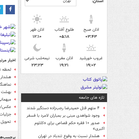
استان:
اذان صبح
طلوع آفتاب
اذان ظهر
۱۲:۱۰
۰۵:۱۸
۰۳:۴۳
غروب خورشید
اذان مغرب
نیمه‌شب شرعی
اخبار مرتب
۲۳:۲۳
۱۹:۲۱
۱۹:۰۲
لحظه ت
هشدار پ
نماهنگ 
بهشت ز
تازه های جامعه
میهمانی
عکس/سف
۴ متهم قتل حمیدرضا رجب‌زاده دستگیر شدند
جزئیات
وجود شواهدی مبنی بر بمباران لامرد با فسفر
تحویل 
صدور ۱۰ فقره حکم قصاص برای «کلثوم
اکبری»
هشدار نسبت به وفوع تندباد در تهران
برچسب‌ها