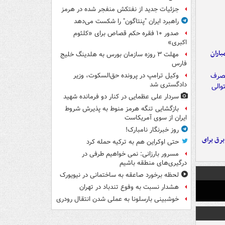
جزئیات جدید از نفتکش منفجر شده در هرمز
راهبرد ایران "پنتاگون" را شکست می‌دهد
صدور ۱۰ فقره حکم قصاص برای «کلثوم
اکبری»
اران
مهلت ۳ روزه سازمان بورس به هلدینگ خلیج
فارس
وکیل ترامپ در پرونده حق‌السکوت، وزیر
دادگستری شد
سردار علی عظمایی در کنار دو فرمانده شهید
بازگشایی تنگه هرمز منوط به پذیرش شروط
ایران از سوی آمریکاست
روز خبرنگار نامبارک!
 برق برای
حتی اوکراین هم به ترکیه حمله کرد
مسرور بارزانی: نمی خواهیم طرفی در
درگیری‌های منطقه باشیم
لحظه برخورد صاعقه به ساختمانی در نیویورک
هشدار نسبت به وفوع تندباد در تهران
خوشبینی بارسلونا به عملی شدن انتقال رودری