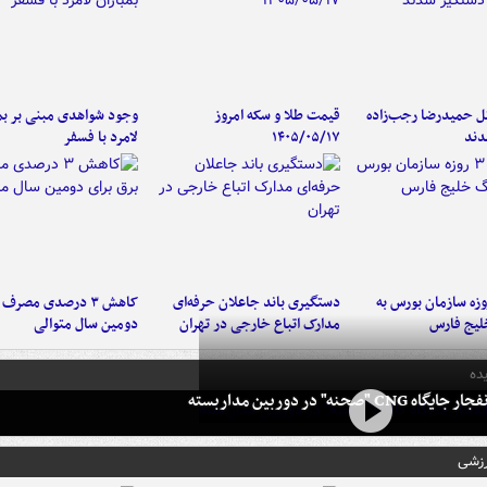
تل حمیدرضا رجب‌زاده
قیمت طلا و سکه امروز
وجود شواهدی مبنی بر بمب
دند
۱۴۰۵/۰۵/۱۷
لامرد با فسفر
لت ۳ روزه سازمان بورس به
دستگیری باند جاعلان حرفه‌ای
کاهش ۳ درصدی مصرف
لیج فارس
مدارک اتباع خارجی در تهران
دومین سال متوالی
ده
 CNG "صحنه" در دوربین مداربسته
رزشی