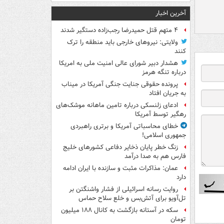
آخرین اخبار
۴ متهم قتل حمیدرضا رجب‌زاده دستگیر شدند
ولایتی: نیروهای خارجی باید منطقه را ترک
کنند
هشدار دبیر شورای عالی امنیت ملی به امریکا
درباره تنگه هرمز
پرونده حقوقی جنایت جنگی آمریکا در میناب
به جریان افتاد
ادعای زلنسکی درباره تامین ماهانه موشک‌های
رهگیر توسط آمریکا
خطای محاسباتی آمریکا و برتری راهبردی
جمهوری اسلامی!
زنگ خطر پایان ذخایر دفاعی کشورهای خلیج
فارس هم به صدا درآمد
عمان: مذاکرات مثبت و سازنده با ایران ادامه
دارد
روایت رسانه اسرائیلی از فشار واشنگتن بر
تل‌آویو برای آتش‌بس و خلع سلاح حماس
سکه در آستانه بازگشت به کانال ۱۸۸ میلیون
تومان