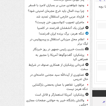
وجود شواهدی مبنی بر بمباران لامرد با فسفر
ا بچه
چرا بیت المال باید خرج مجرمان امنیتی شود؟
قرارداد مربی خارجی استقلال تمدید شد
ماجرای تصویب کنوانسیون خزر چیست؟
فوران یک آتشفشان قدرتمند در کلمبیا
تنگه هرمز، برگ برنده ایران قدرتمند!
اعلام محل میزبانی استقلال و پرسپولیس در
لیگ برتر
نشست خبری رئیس جمهور در روز خبرنگار
پزشکیان: گفت‌وگوها آمریکا را مجبور به
همراهی کرد
قدردانی پزشکیان از همکاری صنوف در شرایط
سخت
تصاویری از آیت‌الله سید مجتبی خامنه‌ای در
حال تدریس
عراقچی: تفاهم با عمان به‌معنی بازگشایی
تنگه هرمز نیست
پزشکیان: آمریکا استعمارگر و قاتل است
واکنش باشگاه خیبر به حواشی صفحات مجازی
+عکس