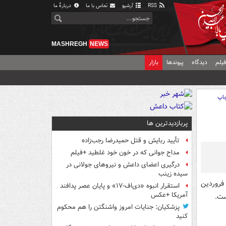
RSS
آرشیو
تماس با ما
دربارهٔ ما
MASHREGH
NEWS
یلم
دیدگاه
پیوندها
بازار
اپ
پربازدیدترین ها
تأیید ربایش و قتل حمیدرضا رجب‌زاده
مداح جوانی که در خون خود غلطید +فیلم
درگیری اعضای داعش و نیروهای جولانی در
سیده زینب
حظه تحویل سال ساعت ۵۴ دقیقه و ۲۸ ثانیه بامداد روز سه‌شنبه ۱ فروردین
استقرار انبوه «دی‌اف‑۱۷» و پایان عصر پدافند
آمریکا +عکس
پزشکیان: جنایات امروز واشنگتن را هم محکوم
کنید