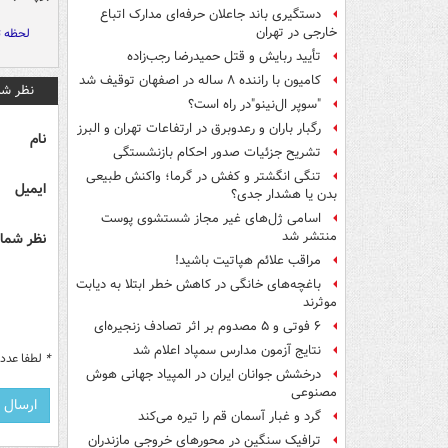
دستگیری باند جاعلان حرفه‌ای مدارک اتباع
خارجی در تهران
لحظه ت
تأیید ربایش و قتل حمیدرضا رجب‌زاده
کامیون با راننده ۸ ساله در اصفهان توقیف شد
نظر شم
"سوپر ال‌نینو"در راه است؟
رگبار باران و رعدوبرق در ارتفاعات تهران و البرز
نام
تشریح جزئیات صدور احکام بازنشستگی
تنگی انگشتر و کفش در گرما؛ واکنش طبیعی
ایمیل
بدن یا هشدار جدی؟
اسامی ژل‌های غیر مجاز شستشوی پوست
منتشر شد
نظر شما 
مراقب علائم هپاتیت باشید!
باغچه‌های خانگی در کاهش خطر ابتلا به دیابت
موثرند
۶ فوتی و ۵ مصدوم بر اثر تصادف زنجیره‌ای
نتایج آزمون مدارس سمپاد اعلام شد
*
لطفا عدد م
درخشش جوانان ایران در المپیاد جهانی هوش
مصنوعی
گرد و غبار آسمان قم را تیره می‌کند
ترافیک سنگین در محورهای خروجی مازندران