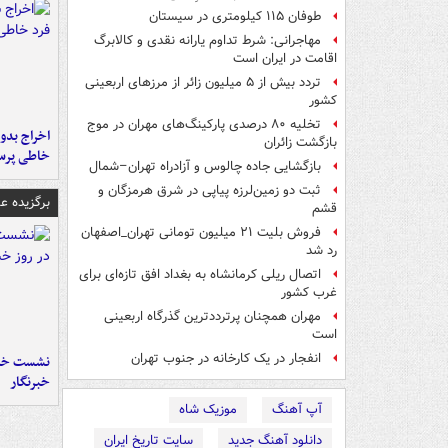
طوفان ۱۱۵ کیلومتری در سیستان
مهاجرانی: شرط تداوم یارانه نقدی و کالابرگ
اقامت در ایران است
تردد بیش از ۵ میلیون زائر از مرزهای اربعینی
کشور
تخلیه ۸۰ درصدی پارکینگ‌های مهران در موج
اخراج بدون
بازگشت زائران
خاطی پرس
بازگشایی جاده چالوس و آزادراه تهران–شمال
ثبت دو زمین‌لرزه پیاپی در شرق هرمزگان و
برگزیده 
قشم
فروش بلیت ۲۱ میلیون تومانی تهران_اصفهان
رد شد
اتصال ریلی کرمانشاه به بغداد افق تازه‌ای برای
غرب کشور
مهران همچنان پرترددترین گذرگاه اربعینی
است
انفجار در یک کارخانه در جنوب تهران
نشست خبر
خبرنگار
آپ آهنگ
موزیک شاه
دانلود آهنگ جدید
سایت تاریخ ایران