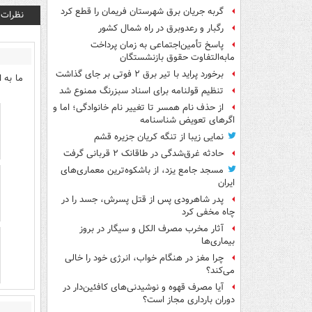
گربه جریان برق شهرستان فریمان را قطع کرد
نظرات
رگبار و رعدوبرق در راه شمال کشور
پاسخ تأمین‌اجتماعی به زمان پرداخت
مابه‌التفاوت حقوق بازنشستگان
برخورد پراید با تیر برق ۲ فوتی بر جای گذاشت
ما به ا
تنظیم قولنامه برای اسناد سبزرنگ ممنوع شد
از حذف نام همسر تا تغییر نام خانوادگی؛ اما و
اگرهای تعویض شناسنامه
نمایی زیبا از تنگه کریان جزیره قشم
حادثه غرق‌شدگی در طاقانک ۲ قربانی گرفت
مسجد جامع یزد، از باشکوه‌ترین معماری‌های
ایران
پدر شاهرودی پس از قتل پسرش، جسد را در
چاه مخفی کرد
آثار مخرب مصرف الکل و سیگار در بروز
بیماری‌ها
چرا مغز در هنگام خواب، انرژی خود را خالی
می‌کند؟
آیا مصرف قهوه و نوشیدنی‌های کافئین‌دار در
دوران بارداری مجاز است؟