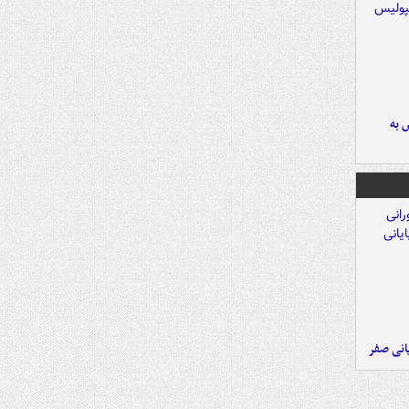
 به
یانی صفر