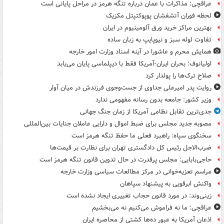
عراقچی: مذاکرات با عمان درباره تنگه هرمز در مراحل پایانی است
لحظه فوران آتشفشان پوپوکتپتل مکزیک
بهترین مراکز خرید ورق آلومینیوم در ایران
تفاوت لوله سبز و نیوپایپ به زبان ساده
همایش محرم و عاشورا در آینه اسناد وزارت امور خارجه
اولیانوف: بحران ایران-آمریکا فقط با دیپلماسی پایان می‌یابد
صلاح ترک‌ها را پولدار کرد
روایت پدر امیرعلی جداوی از جست‌وجوی فرزندش در میان آوار
وزیر کشور: جامعه بدون رسانه مفهومی ندارد
جدی‌ترین تقابل نظامی آمریکا از زمان جنگ جهانی
مصوبه جدید مجلس برای ضبط اموال و دارایی عاملان جنایات بین‌المللی
سخنگوی سپاه: راهبرد فعلی ما حفظ تنگه هرمز است
ضرب‌الاجل رئیس کل دادگستری تهران برای نظارت بر قیمت‌ها
حاجی‌بابایی: مجلس پرقدرت در حال تدوین قانون تنگه هرمز است
مراسم تعزیه‌خوانی در مرکز مطالعات سیاسی وزارت خارجه
واکنش ابرقویی به پیشنهاد سپاهان
زینی‌وند: در مورد قانون حجاب تغییری ایجاد نشده است
عراقچی: ما نه فراموش می‌کنیم نه می‌بخشیم
اذعان آمریکا به عبور ده‌ها کشتی از محاصره ایران