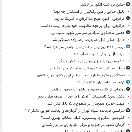
جشن برداشت انگور در ترشیز
دلیل جدایی رامین رضاییان از استقلال چه بود؟
عراقچی: اکنون هیچ مذاکره‌ای با آمریکا نداریم
عراقچی: ایران بر عهد مقاومت خود پابرجا ایستاده است
حضور سخنگوی سپاه بر سر مزار شهید سلیمانی
عامل اصلی قتل حمیدرضا رجب‌زاده دستگیر شد
بررسی ۳۰۰ روز پس از آتش‌بس: چه بر سر غزه آمد؟
مرد سال والیبال آسیا انتخاب شد
عادی‌سازی تولید زیرزمینی در نمایش خانگی
حمله اسرائیل به شهرستان نبطیه در جنوب لبنان
دستگیری متهم متواری مخل نظام ارزی کشور در پیرانشهر
ترامپ در دام ایران افتاده است!
رونمایی از کتاب محرم و عاشورا با حضور عراقچی
ارتش یمن: تاسیسات آرامکو را در جیزان هدف قرار دادیم
قیمت خودرو همچنان در سطوح بالا؛ بازار قفل شد
سرکشی فرمانده سپاه تهران از گردان‌های پدافند هوایی لشکر ۲۷
کمپرسور اسکرو یا پیستونی: کدام انتخاب بهتری است؟
گرمای شدید در جنوب و مرکز؛ ناپایداری در نوار شمالی
ادامه آتش‌سوزی گسترده در بریتیش کلمبیا