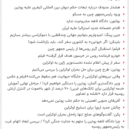
هشدار مدودف درباره تبعات حکم دیوان بین المللی کیفری علیه پوتین
ورود رئیس‌جمهور چین به مسکو
بولتون: دادگاه لاهه مشروعیت ندارد
اقدام خصمانه جدید استرالیا علیه ایران
جین پینگ: امیدواریم بتوانیم جهانی چندقطبی با دموکراسی بیشتر بسازیم
بلینکن: اگر «پوتین» به کشوری سفر کند، باید بازداشت شود!
فیلم/ استقبال گرم روس‌ها از رئیس جمهور چین
خودرو فرمانده روس در خرسون هدف قرار گرفت+ فیلم
سفر از پیش اعلام نشده نخست‌وزیر ژاپن به اوکراین
پوتین: طرح چین برای حل بحران اوکراین را بررسی می‌کنیم
وقتی نیروهای اوکراینی از جایگاه حیوانیت هم سقوط می‌کنند+فیلم و عکس
وزیر دادگستری آلمان: پوتین را دستگیر خواهیم کرد! / مراحل نهایی آموزش
خدمه اوکراینی برای تانک‌های غربی/ ۷۰ درصد از شهر باخموت در کنترل ارتش
روسیه قرار دارد +نقشه و تصاویر
آفریقای جنوبی اهمیتی به حکم جلب پوتین نمی‌دهد
چالش جدید اروپا برای تسلیح اوکراین
پکن: گفت‌وگوهای صلح تنها راه‌حل بحران اوکراین است
چرا دادگاه لاهه پوتین را متهم به جنایت جنگی کرد؟ / بررسی ابعاد اتهام غرب
به رئیس‌جمهور روسیه