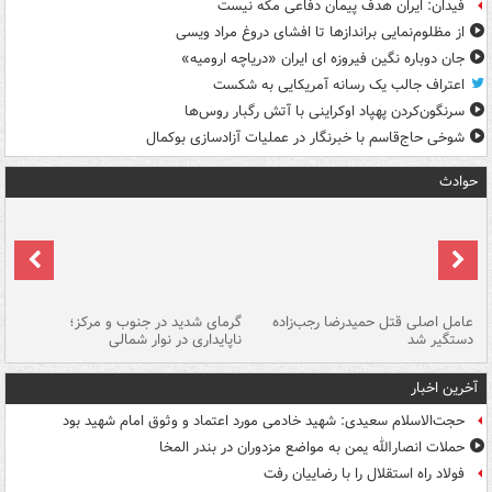
فیدان: ایران هدف پیمان دفاعی مکه نیست
از مظلوم‌نمایی براندازها تا افشای دروغ مراد ویسی
جان دوباره نگین فیروزه ای ایران «دریاچه ارومیه»
اعتراف جالب یک رسانه آمریکایی به شکست
سرنگون‌کردن پهپاد اوکراینی با آتش رگبار روس‌ها
شوخی حاج‌قاسم با خبرنگار در عملیات آزادسازی بوکمال
حوادث
عامل اصلی قتل حمیدرضا رجب‌زاده
گرمای شدید در جنوب و مرکز؛
جا
دستگیر شد
ناپایداری در نوار شمالی
مر
آخرین اخبار
حجت‌الاسلام سعیدی: شهید خادمی مورد اعتماد و وثوق امام شهید بود
حملات انصارالله یمن به مواضع مزدوران در بندر المخا
فولاد راه استقلال را با رضاییان رفت