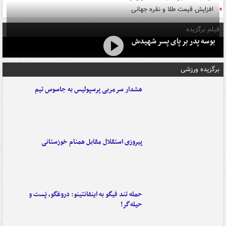
افزایش قیمت طلا و نقره جهانی
فیلم برگزیده
بوسه‌ پدر بر پای پسر شهیدش
برگزیده ورزشی
هشدار سرمربی پرسپولیس به جاسوس تیم
پیروزی استقلال مقابل همنام خوزستانی
حمله تند فیگو به اینفانتینو: دروغگو، پَست‌ و
حیله‌گر!