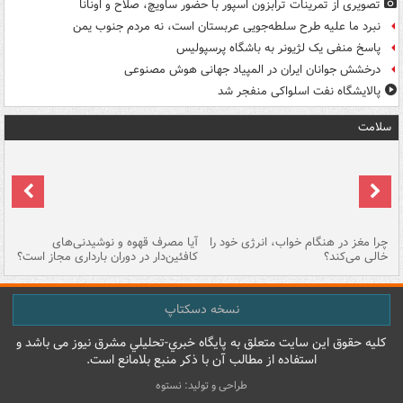
تصویری از تمرینات ترابزون اسپور با حضور ساویچ، صلاح و اونانا
نبرد ما علیه طرح سلطه‌جویی عربستان است، نه مردم جنوب یمن
پاسخ منفی یک لژیونر به باشگاه پرسپولیس
درخشش جوانان ایران در المپیاد جهانی هوش مصنوعی
پالایشگاه نفت اسلواکی منفجر شد
سلامت
ت
چرا مغز در هنگام خواب، انرژی خود را
آیا مصرف قهوه و نوشیدنی‌های
چر
خالی می‌کند؟
کافئین‌دار در دوران بارداری مجاز است؟
می
نسخه دسکتاپ
کليه حقوق اين سايت متعلق به پایگاه خبري-تحليلي مشرق نيوز می باشد و
استفاده از مطالب آن با ذکر منبع بلامانع است.
طراحی و تولید: نستوه