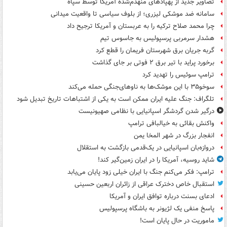
تصاویر جدید از پهپادهای منهدم‌شده آمریکا توسط سپاه
سامانه ضد موشکی لیزری؛ از بلوف سیاسی تا واقعیت میدانی
چرا محمد صلاح ترکیه را به عربستان و آمریکا ترجیح داد
هشدار سرمربی پرسپولیس به جاسوس تیم
گربه جریان برق شهرستان فریمان را قطع کرد
برخورد پراید با تیر برق ۲ فوتی بر جای گذاشت
ترامپ سوئیس را تهدید کرد
سوخو۳۵ با این موشک‌ها به ناوهای‌جنگی حمله می‌کند
تلگراف: جنگ علیه ایران ممکن است به یکی از اشتباهات تاریخ تبدیل شود
درگیر شدن گردشگر اسپانیایی با نظامی صهیونیست
واکنش بقائی به خیالبافی ترامپ
انفجار بزرگ در شهر المخا یمن
دروازه‌بان اسپانیایی در یک‌قدمی بازگشت به استقلال
شاید روسیه، آمریکا را در ایران زمین‌گیر کند!
ترامپ: فکر می‌کنم جنگ با ایران خیلی زود پایان می‌یابد
استقبال خاص دخترک عراقی از زائران اربعین حسینی
ادعای بسنت درباره توافق ایران و آمریکا
پاسخ منفی یک لژیونر به باشگاه پرسپولیس
ماموریت در حال پایان است!