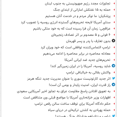
تجاوزات مجدد رژیم صهیونیستی به جنوب لبنان
حمله به ۱۵ نفتکش‌ اماراتی از ابتدای جنگ
پزشکیان: ما نوکر مردم و در خدمت آنان هستیم
سنای آمریکا لایحه تحریم‌های گسترده انرژی روسیه را تصویب کرد
عراقچی: زمان آن فرا رسیده است که به خود متکی باشیم
۶ فوتی و ۵ مصدوم بر اثر تصادف زنجیره‌ای
بدون تعارف با پدر و پسر قهرمان
ترامپ التماس‌کننده توافقی است که خود ویران کرد
معادله محاصره در برابر محاصره را ادامه می‌دهیم
تحریم‌های جدید ضد ایرانی آمریکا
شاید روسیه، آمریکا را در ایران زمین‌گیر کند!
واکنش بقائی به خیالبافی ترامپ
اثر جدید کارتونیست سوری با عنوان مدیریت جدید تنگه هرمز
راز قدرت ایران، امنیت پایدار و بومی آن است!
به تعویق افتادن پاسخ مقاومت عراق به تجاوز اخیر آمریکایی سعودی
اظهارات وزیر خزانه‌داری آمریکا با مواضع قبلی وی متناقض است
حکم دادگاه آمریکا برای توقف ساخت سالن رقص ترامپ
حمله پهپادی به کشتی ترکیه‌ای در دریای سیاه
ترامپ و نتانیاهو جنایتکار جنگی هستند!