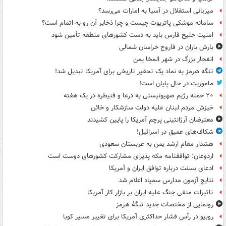
میزبانی استقلال در آسیا به امارات می‌رسد؟
سامانه موشکی پاتریوت چیست و چرا ذخایر آن رو به اتمام است؟
امنیت خلیج فارس باید به دست کشورهای منطقه تأمین شود
بارش باران در فاروج خراسان شمالی
انفجار بزرگ در شهر المخا یمن
تنگه هرمز به نماد یک تحقیر تاریخی برای آمریکا تبدیل شد!
ماموریت در حال پایان است!
۲۰ حمله رژیم صهیونیستی به درعا و قنیطره در یک هفته
خیزش مردم لبنان علیه دولت سازشکار و خائن
معترضان آرژانتینی پرچم آمریکا را پایین کشیدند
شکاف‌های عمیق در اسرائیل!
هشدار مقام ارشد یمن به عربستان سعودی
اردوغان: توافقنامه مکه پذیرای مشارکت کشورهای دوست است
ادعای بسنت درباره توافق ایران و آمریکا
نتایج آزمون مدارس سمپاد اعلام شد
تاثیرات منفی جنگ علیه ایران بر بازار کار آمریکا
رونمایی از مختصات جدید تنگۀ هرمز
روبیو در رأس فشار حداکثری آمریکا برای تغییر مسیر کوبا