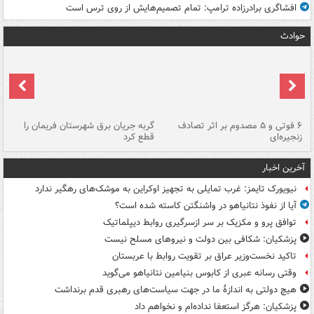
افشاگری برادرزاده ترامپ: تمام تصمیم‌هایش از روی ترس است
حوادث
۶ فوتی و ۵ مصدوم بر اثر تصادف
گربه جریان برق شهرستان فریمان را
رگ
زنجیره‌ای
قطع کرد
آخرین اخبار
نیویورک تایمز: غرب تمایلی به تجهیز اوکراین به موشک‌های رهگیر ندارد
آیا از نفوذ نتانیاهو در واشنگتن کاسته شده است؟
توافق پرو و مکزیک بر سر ازسرگیری روابط دیپلماتیک
پزشکیان: شکافی بین دولت و نیروهای مسلح نیست
تاکید نخست‌وزیر عراق بر تقویت روابط با عربستان
وقتی رسانه عبری از کابوس بنیامین نتانیاهو می‌گوید
هیچ دولتی به اندازۀ ما در جهت سیاست‌های رهبری قدم برنداشت
پزشکیان: هرگز استعفا نداده‌ام و نخواهم داد