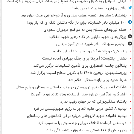
فیدان: اسرائیل به دنبال تخریب روند صلح و بی‌ثبات کردن سوریه و غزه است
وقتی ورزش با معنویت عجین بشه!
پزشکیان: مشروطه نقطه عطف بیداری و آزادی‌خواهی ملت ایران بود
۱۰۰ میلیارد دلار خسارت، برای باز نگه داشتن تنگه‌ای که باز بود!
حمله نیروهای مسلح یمن به مواضع مزدوران سعودی
ویژگی‌های شهید بابایی در نگاه رهبر شهید انقلاب
مرثیه‌ی سوزناک مادر شهید دانش‌آموز مینابی
زلنسکی: دو پالایشگاه روسیه را هدف قرار دادیم
نشنال اینترست: آمریکا برای جنگ پهپادی آماده نیست
پنتاگون جلسه اضطراری برای تأمین تسلیحات برگزار می‌کند
پورجمشیدیان: اربعین ۱۴۰۵ با بالاترین سطح امنیت برگزار شد
شرط جدید برای بازنشستگی اعلام شد
هلاکت اعضای یک تیم تروریستی در جنوب استان سیستان و بلوچستان
افشاگری هاآرتص درباره سفر فرستاده ویژه نتانیاهو به آمریکا
پادشاه سنگین‌وزنی که در جهان رقیب ندارد
بیانیه ۸ کشور عربی علیه تجاوزات رژیم صهیونیستی در غزه
بیانیه خانواده شهید لاریجانی درباره برخی گمانه‌زنی‌های رسانه‌ای
عربستان فرمانده ائتلاف دریایی چندملیتی را منصوب کرد
زیان بیش از ۱۰۰ همتی به صندوق‌ بازنشستگی نفت