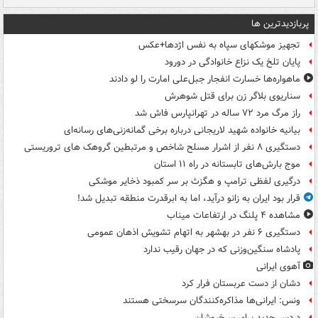
پربازدیدترین ها
تجهیز موشکهای سپاه به نفس اژدها+عکس
پایان تلخ یک نزاع خانوادگی در دورود
ماهواره‌ها خسارت انفجار جبل‌علی امارت را لو دادند
سناریوی بلاگر زن برای قتل شوهرش
راز مرگ مرد ۷۲ ساله در تهرانپارس فاش شد
بیانیه خانواده شهید لاریجانی درباره برخی گمانه‌زنی‌های رسانه‌ای
دستگیری ۸ نفر از اشرار مسلح شاخص و مرتبطین گروهک های تروریستی
موج بارش‌های تابستانه در راه ۱۱ استان
درگیری لفظی ترامپ و هگزث بر سر کمبود ذخایر موشکی
قرار بود ایران به زانو درآید، اما به ابرقدرت منطقه تبدیل شد!
مشاهده ۴ پلنگ در ارتفاعات میناب
دستگیری ۶ نفر در بهشهر به اتهام تشویش اذهان عمومی
پادشاه سنگین‌وزنی که در جهان رقیب ندارد
آهوی ایرانی
دشان از دست عربستان فرار کرد
ونس: ایرانی‌ها مذاکره‌کنندگان سرسختی هستند
دردسر جدید برای سرخپوشان