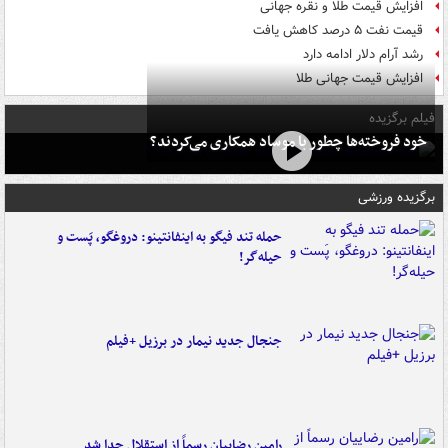
افزایش قیمت طلا و نقره جهانی
قیمت نفت ۵ درصد کاهش یافت
رشد آرام دلار ادامه دارد
افزایش قیمت جهانی طلا
فیلم برگزیده
خود فروخته‌ها چطور با موساد همکاری می‌کردند؟
برگزیده ورزشی
حمله تند فیگو به اینفانتینو: دروغگو، پَست‌ و
حیله‌گر!
جنجال جدید نیمار در برزیل +فیلم
رامین رضاییان رسماً از استقلال جدا شد