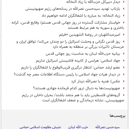
دیدار دبیرکل حزب‌الله با زیاد النخاله
بازتاب تهدید سیدحسن نصرالله در رسانه‌های رژیم صهیونیستی
زیاد النخاله: به مبارزه با اشغالگران ادامه خواهیم داد
خواستار مشارکت گسترده در روز جهانی قدس هستم/ وقایع قدس، کرانه
باختری و سوریه به هم مرتبط هستند
امیرعبداللهیان در روضة الشهیدین +فیلم
روز قدس نگرانی و وحشت اسرائیل را دو چندان می‌کند/ توافق ایران و
عربستان تاثیرات بزرگی بر منطقه به همراه دارد
بیانیه حزب‌الله لبنان به مناسبت روز جهانی قدس
جهاد اسلامی: هراسی از کابینه فاشیستی اسرائیل نداریم
عضو ارشد حماس: انتظار درگیری قریب‌الوقوع با اشغالگران را داریم
در دیدار هیات جهاد اسلامی با رئیس دستگاه اطلاعات مصر چه گذشت؟
عکس/ هنیه با نصرالله دیدار کرد
صهیونیست‌ها به دنبال ترور کدام فرمانده جهادی هستند؟
گروه‌های فلسطینی باید با هم متحد باشند/ بحران داخلی در رژیم
صهیونیستی، نشانه درماندگی و ضعف اشغالگران است
برچسب‌ها
سیدحسن نصرالله
حزب الله لبنان
جنبش مقاومت اسلامی حماس