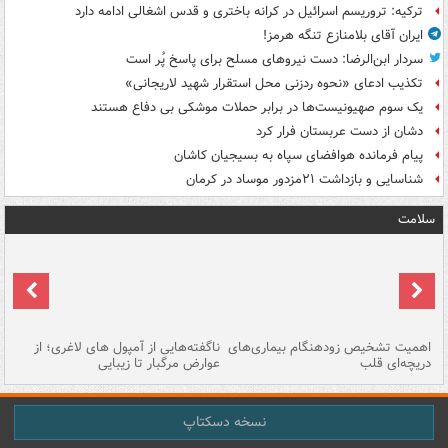
ترکیه: تروریسم اسرائیل در کرانه باختری و قدس اشغالی ادامه دارد
ایران آقای بلامنازع تنگه هرمز!
سردار ابن‌الرضا: دست نیروهای مسلح برای پاسخ پُر است
تکذیب ادعای «نحوه ردزنی محل استقرار شهید لاریجانی»
یک‌ سوم صهیونیست‌ها در برابر حملات موشکی بی دفاع هستند
دشان از دست عربستان فرار کرد
پیام فرمانده هوافضای سپاه به بسیجیان کاشان
شناسایی و بازداشت ۲۱مزدور موساد در کرمان
سلامت
اهمیت تشخیص زودهنگام بیماری‌های
ناگفته‌هایی از آمپول های لاغری؛ از
دریچه‌ای قلب
عوارض مرگبار تا زیبایی
تا
نسخه دسکتاپ