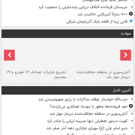
عربستان فرمانده ائتلاف دریایی چندملیتی را منصوب کرد
۸۰۰ سازۀ آمریکایی خاکستر شد
قابی زیبا از قلعه بابک آذربایجان شرقی
حوادث
تصادف مرگبار در محور اهواز–شوش ۲
آتش‌سوزی در منطقه حفاظت‌شده
تشریح جزئیات تصادف ۱۲ خودرو با ۱۹
پا
دیزمار مهار شد
مصدوم
آخرین اخبار
حزب‌الله خواستار توقف مذاکرات با رژیم صهیونیستی شد
خود فروخته‌ها چطور با موساد همکاری می‌کردند؟
آتش‌سوزی در منطقه حفاظت‌شده دیزمار مهار شد
کویت دستور تعطیلی تنها مدرسه ایرانی را صادر کرد
حرم امام علی (ع) مهیای عزاداری دهه آخر صفر شد