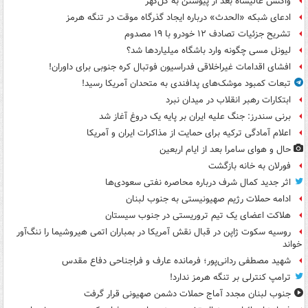
واکنش عالیشاه بعد از پیوستن به گل‌گهر
ادعای شبکه «الحدث» درباره ایجاد گذرگاه موقت در تنگه هرمز
تشریح جزئیات تصادف ۱۲ خودرو با ۱۹ مصدوم
لیونل مسی چگونه وارد باشگاه میلیاردها شد؟
افشای اقدامات غیراخلاقی فدراسیون فوتبال کره جنوبی برای داوران!
تبعات کمبود موشک‌های پدافندی به متحدان آمریکا رسید!
ابتکارات رهبر انقلاب در میدان نبرد
برنی سندرز: جنگ علیه ایران بر پایه یک دروغ آغاز شد
اعلام آمادگی ترکیه برای حمایت از مذاکرات ایران و آمریکا
حال و هوای سامرا بعد از ایام اربعین
فورلان به خانه بازگشت
اثر جدید کمال شرف درباره محاصره نفتی سعودی‌ها
ادامه حملات رژیم صهیونیستی به جنوب لبنان
هلاکت اعضای یک تیم تروریستی در جنوب سیستان
روسیه سکوت ژاپن در قبال نقش آمریکا در بمباران اتمی هیروشیما را ننگ‌آور
خواند
شهید مصطفی ردانی‌پور؛ فرمانده عارف و فراجناحی دفاع مقدس
ترامپ کنترلی بر تنگه هرمز ندارد!
جنوب لبنان مجدد آماج حملات دشمن صهیونی قرار گرفت