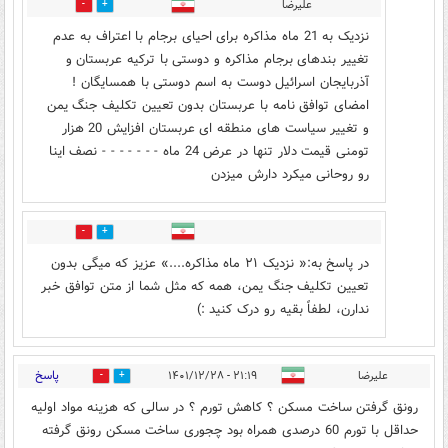
علیرضا
1
10
نزدیک به 21 ماه مذاکره برای احیای برجام با اعتراف به عدم
تغییر بندهای برجام مذاکره و دوستی با ترکیه عربستان و
آذربایجان اسرائیل دوست به اسم دوستی با همسایگان !
امضای توافق نامه با عربستان بدون تعیین تکلیف جنگ یمن
و تغییر سیاست های منطقه ای عربستان افزایش 20 هزار
تومنی قیمت دلار تنها در عرض 24 ماه - - - - - - - نصف اینا
رو روحانی میکرد دارش میزدن
5
2
در پاسخ به:« نزدیک ۲۱ ماه مذاکره....» عزیز که میگی بدون
تعیین تکلیف جنگ یمن، همه که مثل شما از متن توافق خبر
ندارن، لطفاً بقیه رو درک کنید :)
پاسخ
علیرضا
۲۱:۱۹ - ۱۴۰۱/۱۲/۲۸
1
11
رونق گرفتن ساخت مسکن ؟ کاهش تورم ؟ در سالی که هزینه مواد اولیه
حداقل با تورم 60 درصدی همراه بود چجوری ساخت مسکن رونق گرفته