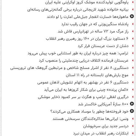
یاوه‌گویی تولیدکننده موشک کروز اوکراینی علیه ایران
بیانیه خانواده شهید لاریجانی درباره برخی گمانه‌زنی‌های رسانه‌ای
ماهواره‌ها خسارت انفجار جبل‌علی امارت را لو دادند
پادشاه سنگین‌وزنی که در جهان رقیب ندارد
راز مرگ مرد ۷۲ ساله در تهرانپارس فاش شد
۶ دستاورد بزرگ ایران در ۱۶۰ روز رهبری رهبر انقلاب
دشان از دست عربستان فرار کرد
ترامپ: همه چیز درباره ایران به طور استثنایی خوب پیش می‌رود
عربستان فرمانده ائتلاف دریایی چندملیتی را منصوب کرد
دستگیری ۸ نفر از اشرار مسلح شاخص و مرتبطین گروهک های تروریستی
موج بارش‌های تابستانه در راه ۱۱ استان
دستگیری ۶ نفر در بهشهر به اتهام تشویش اذهان عمومی
«کمانِ پرنده» چینی برای شکار کروزها به ایران می‌آید
درگیری لفظی ترامپ و هگزث بر سر کمبود ذخایر موشکی
۸۰۰ سازۀ آمریکایی خاکستر شد
خود فروخته‌ها چطور با موساد همکاری می‌کردند؟
ونس: ایرانی‌ها مذاکره‌کنندگان سرسختی هستند
دردسر جدید برای سرخپوشان
ابتکارات رهبر انقلاب در میدان نبرد