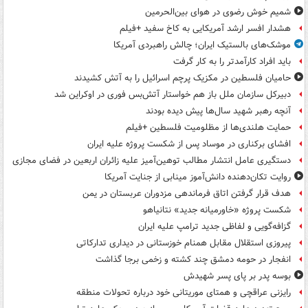
شمیم خوش رضوی در هوای بین‌الحرمین
هشدار افسر ارشد آمریکایی به کاخ سفید +فیلم
موشک‌های بالستیک ایران؛ چالش راهبردی آمریکا
باید افراد کارآمدتر را به کار گرفت
حامیان فلسطین در مکزیک پرچم اسرائیل را به آتش کشیدند
دبیرکل سازمان ملل باز هم خواستار آتش‌بس فوری در اوکراین شد
آنچه رهبر شهید سال‌ها پیش دیده بودند
حمایت هلندی‌ها از مظلومیت فلسطین +فیلم
افشای برکناری در موساد پس از شکست پروژه علیه ایران
دستگیری عامل انتشار مطالب توهین‌آمیز علیه زائران اربعین در فضای مجازی
روایت تکان‌دهنده دانش‌آموز مینابی از جنایت آمریکا
هدف قرار گرفتن اتاق‌ فرماندهی مزدوران عربستان در یمن
شکست پروژه «خاورمیانه جدید» نتانیاهو
گزافه‌گویی و لفاظی جدید ترامپ علیه ایران
پیروزی استقلال مقابل همنام خوزستانی در دیداری تدارکاتی
انفجار در حومه دمشق چند کشته و زخمی برجا گذاشت
بوسه‌ پدر بر پای پسر شهیدش
رایزنی عراقچی و همتای موریتانی خود درباره تحولات منطقه