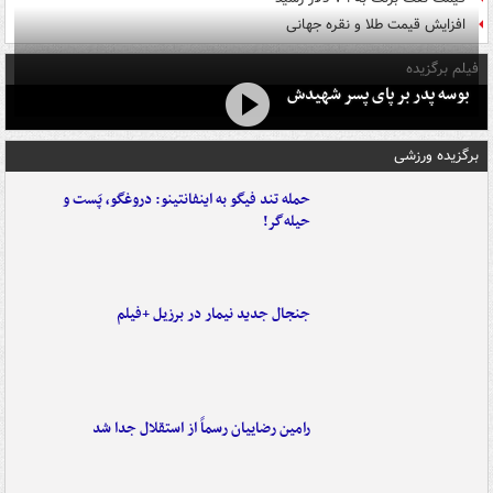
افزایش قیمت طلا و نقره جهانی
فیلم برگزیده
بوسه‌ پدر بر پای پسر شهیدش
برگزیده ورزشی
حمله تند فیگو به اینفانتینو: دروغگو، پَست‌ و
حیله‌گر!
جنجال جدید نیمار در برزیل +فیلم
رامین رضاییان رسماً از استقلال جدا شد