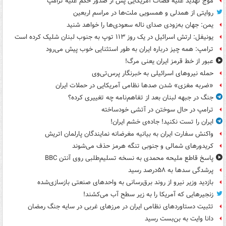
موج تهدید علیه قضات آمریکایی پس از صدور حکم علیه ترامپ
روایتی از همدلی و همسویی ملت‌ها در مراسم اربعین
یمن: جهان به‌زودی صدای ناله سعودی‌ها را خواهد شنید
یونیفل: ارتش اسرائیل در یک روز ۱۱۳ توپ به جنوب لبنان شلیک کرده است
ترامپ: همه چیز درباره ایران به طور استثنایی خوب پیش می‌رود
عبور از خط قرمز ایران یعنی مرگ!
حمله نیروهای اسرائیلی به خبرنگار پرس‌تی‌وی
«ضربه مغزی» شدن صدها نظامی آمریکایی در حملات ایران
جنگ در جبهه لبنان بعد از تفاهم‌نامه چه تغییری کرده؟
ترامپ در حال سوختن در آتشی خودساخته
ایران را تست نکنید! جاده‌ی خشم ایران!
واکنش سفارت ایران به بیانیه مغرضانه نمایندگان پارلمان اتریش
کریدورهای شمالی و جنوبی تنگه هرمز حذف می‌شوند
پاسخ قاطع ملیحه محمدی به نسخه تسلیم‌طلبی روی آنتن BBC
پرشدگی سدها به ۵۸درصد رسید
بازدید وزیر نیرو از روند برق‌رسانی به واحدهای صنعتی بازسازی‌شده
زنجیرهایی که آمریکا را به زیر سطح آب می‌کشند!
تثبیت دستاوردهای نظامی ایران در مرزهای غربی در سایه جنگ رمضان
دانا وایت به بن‌بست رسید