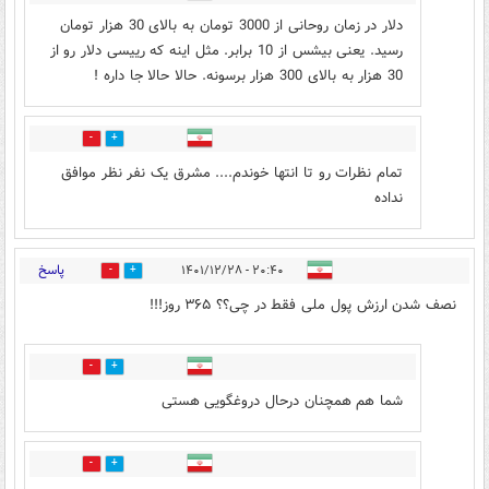
دلار در زمان روحانی از 3000 تومان به بالای 30 هزار تومان
رسید. یعنی بیشس از 10 برابر. مثل اینه که رییسی دلار رو از
30 هزار به بالای 300 هزار برسونه. حالا حالا جا داره !
2
7
تمام نظرات رو تا انتها خوندم.... مشرق یک نفر نظر موافق
نداده
پاسخ
۲۰:۴۰ - ۱۴۰۱/۱۲/۲۸
6
13
نصف شدن ارزش پول ملی فقط در چی؟؟ ۳۶۵ روز!!!
3
8
شما هم همچنان درحال دروغگویی هستی
1
6