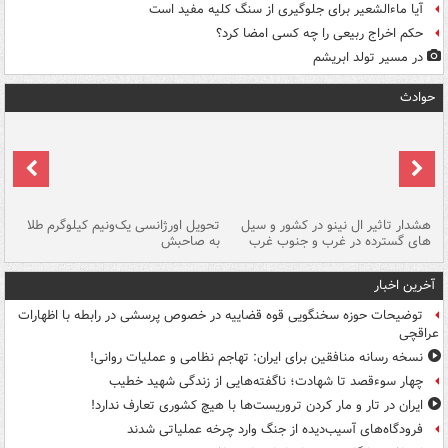
آیا ماءالشعیر برای جلوگیری از سنگ کلیه مفید است
حکم اخراج ربیعی را چه کسی امضا کرد؟
در مسیر تولد ابریشم
حوادث
هشدار تاثیر ال نینو در کشور و سیل
تحویل اورژانسی یک‌ونیم کیلوگرم طلا
رگ
های گسترده در غرب و جنوب غرب
به صاحبش
کش
آخرین اخبار
توضیحات حوزه سخنگویی قوه قضاییه در خصوص پرسشی در رابطه با اظهارات
عراقچی
نسخه رسانه منافقین برای ایران: تهاجم نظامی و عملیات روانی!
چهار سوءقصد تا شهادت؛ ناگفته‌هایی از زندگی شهید خطیب
ایران در تار و مار کردن تروریست‌ها با هیچ کشوری تعارف ندارد!
فرودگاه‌های آسیب‌دیده از جنگ وارد چرخه عملیاتی شدند