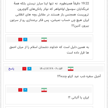
19:22 دقيقأ همینطوره، نه تنها اینا مبارز نیستن بلکه همهٔ
غربگدایان سوسول اواخواهر که نوکر یانکی‌های گاوچرون
تروریست همجنس باز هستند در مقابل بچه های انقلابی
ایران هیچ چی حساب نمیشن، پس فکر برعندازی رو از سرتون
بیرون کنین!!!
4
14
به همین دلیل است که خداوند دشمنان اسلام را از میان احمق
ها قرار داده است
پاسخ
۲۰:۵۴ - ۱۴۰۱/۱۲/۲۸
18
8
آجیل سفره شب عید کیلو چنده؟!!
6
14
ایران یا آلبانی ؟!