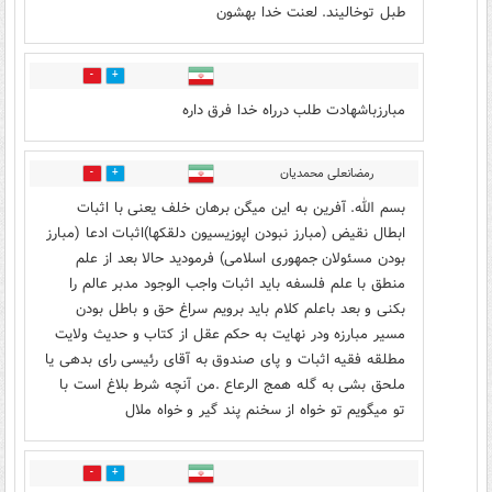
طبل توخالیند. لعنت خدا بهشون
4
8
مبارزباشهادت طلب درراه خدا فرق داره
رمضانعلی محمدیان
2
6
بسم الله. آفرین به این میگن برهان خلف یعنی با اثبات
ابطال نقیض (مبارز نبودن اپوزیسیون دلقکها)اثبات ادعا (مبارز
بودن مسئولان جمهوری اسلامی) فرمودید حالا بعد از علم
منطق با علم فلسفه باید اثبات واجب الوجود مدبر عالم را
بکنی و بعد باعلم کلام باید برویم سراغ حق و باطل بودن
مسیر مبارزه ودر نهایت به حکم عقل از کتاب و حدیث ولایت
مطلقه فقیه اثبات و پای صندوق به آقای رئیسی رای بدهی یا
ملحق بشی به گله همج الرعاع .من آنچه شرط بلاغ است با
تو میگویم تو خواه از سخنم پند گیر و خواه ملال
5
13