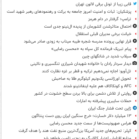
قابی زیبا از تونل برفی لالون تهران
پزشکیان: ثبات و امنیت امروز جامعه به برکت و رهنمودهای رهبر شهید است
ترامپ؛ گرفتار در دام هرمز
احتمال متاثرشدن کشورمان از پدیده ال‌نینو جدی است
خیانت برخی مدیران قبلی استقلال
قرار نهایی پرونده مدرسه شجره طیبه میناب به زودی صادر می‌شود
پیام تبریک فرمانده کل سپاه به «محسن رضایی»
سیلاب شدید در شانگهای چین
دیدار سردار رادان با خانواده‌ شهیدان شیرازی تنگسیری و نائینی
تل‌آویو: اجازه نمی‌دهیم ترکیه و قطر بر غزه نظارت کنند
تحویل اورژانسی یک‌ونیم کیلوگرم طلا به صاحبش
AFC و کونکاکاف هم علیه اینفانتینو شدند
روایتی از تلاش دشمن برای بالا بردن سطح خشونت در کشور
حملات سایبری پیشرفته به امارات
ژاپن تحت فشار جنگ ایران
۱۳ میلیارد دلار خسارت؛ خرج سنگین ایران روی دست پنتاگون
هراس صهیونیست‌ها از سمت جدید محسن رضایی
کپلر: تحریم‌های جدید آمریکا بزرگ‌ترین منبع نفت هند را هدف گرفت
منابع افزایش اعتبار کالابرگ به زودی تامین خواهد شد