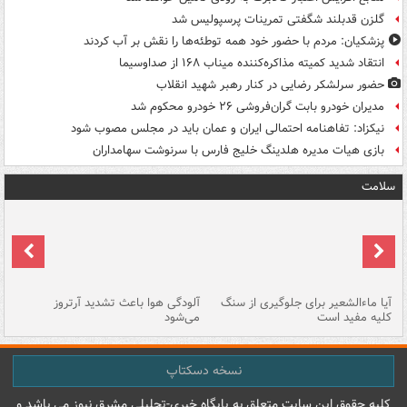
گلزن قدبلند شگفتی تمرینات پرسپولیس شد
پزشکیان: مردم با حضور خود همه توطئه‌ها را نقش بر آب کردند
انتقاد شدید کمیته مذاکره‌کننده میناب ۱۶۸ از صداوسیما
حضور سرلشکر رضایی در کنار رهبر شهید انقلاب
مدیران خودرو بابت گران‌فروشی ۲۶ خودرو محکوم شد
نیکزاد: تفاهنامه احتمالی ایران و عمان باید در مجلس مصوب شود
بازی هیات مدیره هلدینگ خلیج فارس با سرنوشت سهامداران
سلامت
آیا ماءالشعیر برای جلوگیری از سنگ
آلودگی هوا باعث تشدید آرتروز
حذ
کلیه مفید است
می‌شود
کل
نسخه دسکتاپ
کليه حقوق اين سايت متعلق به پایگاه خبري-تحليلي مشرق نيوز می باشد و