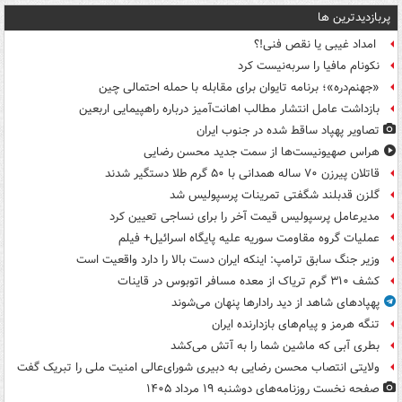
پربازدیدترین ها
امداد غیبی یا نقص فنی!؟
نکونام مافیا را سربه‌نیست کرد
«جهنم‌دره»؛ برنامه تایوان برای مقابله با حمله احتمالی چین
بازداشت عامل انتشار مطالب اهانت‌آمیز درباره راهپیمایی اربعین
تصاویر پهپاد ساقط شده در جنوب ایران
هراس صهیونیست‌ها از سمت جدید محسن رضایی
قاتلان پیرزن ۷۰ ساله همدانی با ۵۰ گرم طلا دستگیر شدند
گلزن قدبلند شگفتی تمرینات پرسپولیس شد
مدیرعامل پرسپولیس قیمت آخر را برای نساجی تعیین کرد
عملیات گروه مقاومت سوریه علیه پایگاه اسرائیل+ فیلم
وزیر جنگ سابق ترامپ: اینکه ایران دست بالا را دارد واقعیت است
کشف ۳۱۰ گرم تریاک از معده مسافر اتوبوس در قاینات
پهپادهای شاهد از دید رادارها پنهان می‌شوند
تنگه هرمز و پیام‌های بازدارنده ایران
بطری آبی که ماشین شما را به آتش می‌کشد
ولایتی انتصاب محسن رضایی به دبیری شورای‌عالی امنیت ملی را تبریک گفت
صفحه نخست روزنامه‌های دوشنبه ۱۹ مرداد ۱۴۰۵