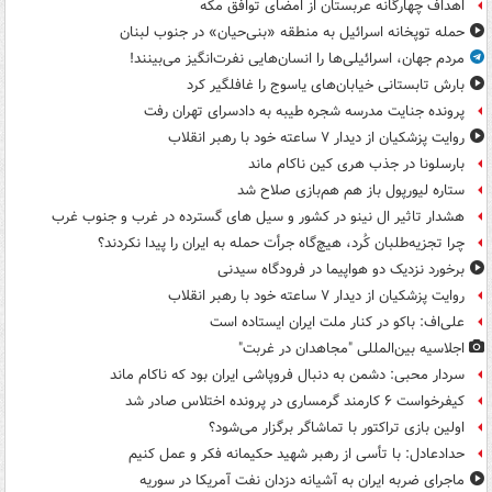
اهداف چهارگانه عربستان از امضای توافق مکه
حمله توپخانه اسرائیل به منطقه «بنی‌حیان» در جنوب لبنان
مردم جهان، اسرائیلی‌ها را انسان‌هایی نفرت‌انگیز می‌بینند!
بارش تابستانی خیابان‌های یاسوج را غافلگیر کرد
پرونده جنایت مدرسه شجره طیبه به دادسرای تهران رفت
روایت پزشکیان از دیدار ۷ ساعته خود با رهبر انقلاب
بارسلونا در جذب هری کین ناکام ماند
ستاره لیورپول باز هم هم‌بازی صلاح شد
هشدار تاثیر ال نینو در کشور و سیل های گسترده در غرب و جنوب غرب
چرا تجزیه‌طلبان کُرد، هیچ‌گاه جرأت حمله به ایران را پیدا نکردند؟
برخورد نزدیک دو هواپیما در فرودگاه سیدنی
روایت پزشکیان از دیدار ۷ ساعته خود با رهبر انقلاب
علی‌اف: باکو در کنار ملت ایران ایستاده است
اجلاسیه بین‌المللی "مجاهدان در غربت"
سردار محبی: دشمن به دنبال فروپاشی ایران بود که ناکام ماند
کیفرخواست ۶ کارمند گرمساری در پرونده اختلاس صادر شد
اولین بازی تراکتور با تماشاگر برگزار می‌شود؟
حدادعادل: با تأسی از رهبر شهید حکیمانه فکر و عمل کنیم
ماجرای ضربه ایران به آشیانه دزدان نفت آمریکا در سوریه