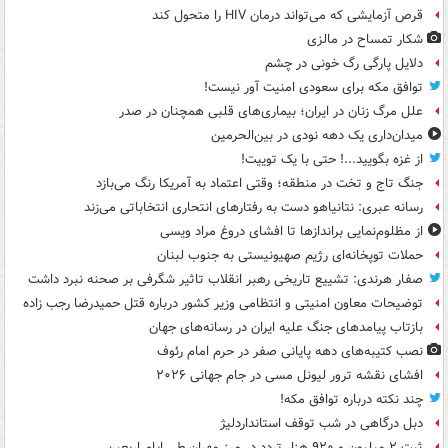
قرص آزمایشی که می‌تواند درمان HIV را متحول کند
شکار تمساح در مالزی
دلایل پارگی رگ خونی در چشم
توافق مکه برای سعودی امنیت آور نیست!
علل مرگ زنان در ایران؛ بیماری‌های قلبی همچنان در صدر
میدان‌داری یک دهه نودی در بین‌الحرمین
از غزه بگویید...! حتی با یک توییت!
جنگ تاج و تخت در منطقه؛ وقتی اعتماد به آمریکا رنگ می‌بازد
رسانه عبری: نتانیاهو دست به رفتارهای انتحاری انتخاباتی می‌زند
از مظلوم‌نمایی براندازها تا افشای دروغ مراد ویسی
حملات توپخانه‌ای رژیم صهیونیستی به جنوب لبنان
صفار هرندی: تشییع تاریخی رهبر انقلاب تاثیر شگرفی بر صحنه نبرد داشت
توضیحات معاون امنیتی و انتظامی وزیر کشور درباره قتل حمیدرضا رجب زاده
بازتاب پیامدهای جنگ علیه ایران در رسانه‌های جهان
نصب کتیبه‌های دهه پایانی صفر در حرم امام رئوف
افشای نقشه ترور لیونل مسی در جام جهانی ۲۰۲۶
چند نکته درباره توافق مکه!
دبل درگاهی در شب توقف استانداردلیژ
ثبت ۲ میلیون و ۹۲۰ هزار تردد در مرز مهران طی ایام اربعین