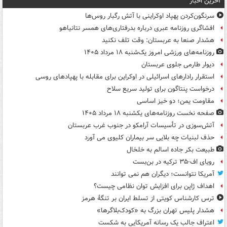
آخرین اخبار
سرنگون‌کردن پهپاد اوکراینی با آتش رگبار روس‌ها
افشاگری روزنامه عبری درباره بدرفتاری‌های همسر نتانیاهو
هشدار صنعا به عربستان: وقت تلف نکنید
روزنامه‌های ورزشی امروز یک‌شنبه ۱۸ مرداد ۱۴۰۵
دیوار طارمی جلوی عربستان
استقرار رادارهای اسرائیلی در اوکراین برای مقابله با پهپادهای روسی
درخواست پنتاگون برای تولید سریع سلاح
مقاومت یمن؛ دو خیز اساسی
صفحه نخست روزنامه‌های یکشنبه ۱۸ مرداد ۱۴۰۵
آتش‌سوزی در تأسیسات آرامکو در جنوب غرب عربستان
حذف لبنیات چه بلایی سر بیماران کلیوی می آورد
طبیعت بکر جاده اسالم به خلخال
رویای اف-۳۵ ترکیه در بن‌بست
آمریکا نتوانست؛ دیگران هم نمی توانند
اهداف ژاپن برای افزایش توان نظامی چیست؟
ترس کارشناس کویتی از تسلط ایران بر تنگۀ هرمز
هشدار پلیس تهران بزرگ به «کودک‌بلاگرها»
اعتراف جالب یک رسانه آمریکایی به شکست