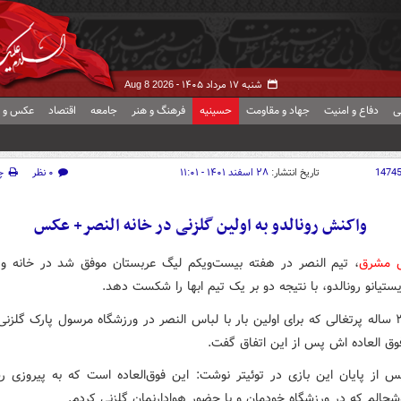
شنبه ۱۷ مرداد ۱۴۰۵ -
Aug 8 2026
ی
دفاع و امنیت
جهاد و مقاومت
حسینیه
فرهنگ و هنر
جامعه
اقتصاد
عکس و ف
1474
تاریخ انتشار:
۲۸ اسفند ۱۴۰۱ - ۱۱:۰۱
۰ نظر
چ
واکنش رونالدو به اولین گلزنی در خانه النصر+ عکس
ش مشرق
، تیم النصر در هفته بیست‌ویکم لیگ عربستان موفق شد در خانه 
ستیانو رونالدو، با نتیجه دو بر یک تیم ابها را شکست دهد.
ستاره ۳۸ ساله پرتغالی که برای اولین بار با لباس النصر در ورزشگاه مرسول پارک گلزن
ق العاده اش پس از این اتفاق گفت.
پس از پایان این بازی در توئیتر نوشت: این فوق‌العاده است که به پیروزی ر
شحالم که در ورزشگاه خودمان و با حضور هوادارنمان گلزنی کردم.