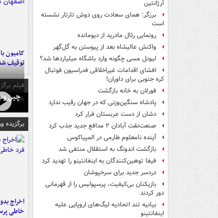
آرژانتین
برزگر: همای سعادت روی دوش تارتار نشسته
است
رونمایی رئال مادرید از دیومانده
واکنش عالیشاه بعد از پیوستن به گل‌گهر
لیونل مسی چگونه وارد باشگاه میلیاردها شد؟
توقیف شد
افشای اقدامات غیراخلاقی فدراسیون فوتبال
کره جنوبی برای داوران!
فیلم برگزی
فورلان به خانه بازگشت
چین ونی
پادشاه سنگین‌وزنی که در جهان رقیب ندارد
دشان از دست عربستان فرار کرد
برگزیده و
صنعت‌نفت آبادان ۲ مدافع جدید جذب کرد
آینده نامعلوم طارمی در المپیاکوس
بازگشت اندونگ به استقلال منتفی شد
فیفا توهین‌کنندگان به اینفانتینو را تهدید کرد
دردسر جدید برای سرخپوشان
بازیکنان بی‌کیفیت، پرسپولیس را از قهرمانی
دور کردند
اخراج بدون
بیانیه تند اتحادیه لیگ‌های اروپایی علیه
خاطی پرس
اینفانتینو