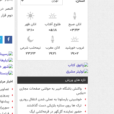
استان:
النصر در
دوم قرار د
اذان صبح
طلوع آفتاب
اذان ظهر
۱۲:۱۰
۰۵:۱۸
۰۳:۴۳
غروب خورشید
اذان مغرب
نیمه‌شب شرعی
۲۳:۲۳
۱۹:۲۱
۱۹:۰۲
تازه های ورزش
اخبار مرتب
واکنش باشگاه خیبر به حواشی صفحات مجازی
تصاویری
+عکس
پیروزی النصر
خوشبینی بارسلونا به عملی شدن انتقال رودری
پیشنهاد
ترک ها روی ستاره بلژیکی دست گذاشتند
سورپرای
حضور نماینده گل‌گهر در قرعه‌کشی لیگ
فیلم/ ب