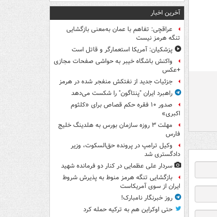
آخرین اخبار
عراقچی: تفاهم با عمان به‌معنی بازگشایی
تنگه هرمز نیست
پزشکیان: آمریکا استعمارگر و قاتل است
واکنش باشگاه خیبر به حواشی صفحات مجازی
+عکس
جزئیات جدید از نفتکش منفجر شده در هرمز
راهبرد ایران "پنتاگون" را شکست می‌دهد
صدور ۱۰ فقره حکم قصاص برای «کلثوم
اکبری»
مهلت ۳ روزه سازمان بورس به هلدینگ خلیج
فارس
وکیل ترامپ در پرونده حق‌السکوت، وزیر
دادگستری شد
سردار علی عظمایی در کنار دو فرمانده شهید
بازگشایی تنگه هرمز منوط به پذیرش شروط
ایران از سوی آمریکاست
روز خبرنگار نامبارک!
حتی اوکراین هم به ترکیه حمله کرد