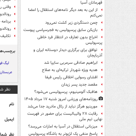
قهرمانان آسیا
وقتی ر
از این به بعد دیگر نامه‌های استقلال را امضا
رونالدو
نمی‌کنم
برنامه
چمن دستگردی زیر کشت نمی‌رود
رونالدو
بازیکن سابق پرسپولیس به فجرسپاسی پیوست
تکلیف 
اخراج بدون تعارف در انتظار فرد خاطی
پرسپولیس
توافق برای برگزاری دیدار دوستانه ایران و
برچسب‌ها
آذربایجان
ابراهیم صادقی سرمربی سایپا شد
لیگ فو
هدیه ویژه شهردار ترکیه‌ای به صلاح
عربستان
افشای رسوایی اخلاقی رئیس فیفا
مقصد جدید پسر زیدان
نظر شم
هافبک آلومینیوم، پرسپولیسی می‌شود؟
روزنامه‌های ورزشی امروز ‌شنبه ۱۷ مرداد ۱۴۰۵
نام
مورینیو هرگز نباید از رئال مادرید جدا می‌شد
رقابت ۲۸ والیبالیست برای حضور در فهرست
ایمیل
نهایی تیم ملی
میزبانی استقلال در آسیا به امارات می‌رسد؟
پاسخ منفی یک لژیونر به باشگاه پرسپولیس
نظر شما 