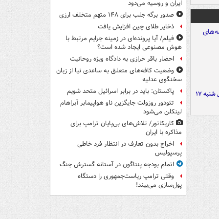
ایران و روسیه می‌دود
صدور برگه جلب برای ۱۴۸ متهم متخلف ارزی
ذخایر طلای چین افزایش یافت
فیلم/ آیا پرونده‌ای در زمینه جرایم مرتبط با
هوش مصنوعی ایجاد شده است؟
احضار باقر خرازی به دادگاه ویژه روحانیت
وضعیت کافه‌های متعلق به ساعدی نیا از زبان
سخنگوی عدلیه
پاکستان: باید در برابر اسرائیل متحد شویم
صفحه نخست روزنامه‌های شنبه ۱۷
تئودور روزولت جایگزین ناو هواپیمابر آبراهام
لینکلن می‌شود
کاریکاتور/ تلاش‌های بی‌پایان ترامپ برای
مذاکره با ایران
اخراج بدون تعارف در انتظار فرد خاطی
پرسپولیس
اتمام بودجه پنتاگون در آستانه گسترش جنگ
وقتی ترامپ ریاست‌جمهوری را دستگاه
پول‌سازی می‌بیند!