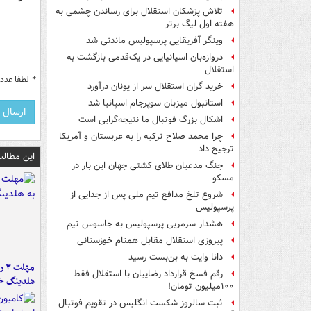
تلاش پزشکان استقلال برای رساندن چشمی به
هفته اول لیگ برتر
وینگر آفریقایی پرسپولیس ماندنی شد
دروازه‌بان اسپانیایی در یک‌قدمی بازگشت به
استقلال
*
لطفا عدد م
خرید گران استقلال سر از یونان درآورد
استانبول میزبان سوپرجام اسپانیا شد
اشکال بزرگ فوتبال ما نتیجه‌گرایی است
چرا محمد صلاح ترکیه را به عربستان و آمریکا
ترجیح داد
این مطالب
جنگ مدعیان طلای کشتی جهان این بار در
مسکو
شروع تلخ مدافع تیم ملی پس از جدایی از
پرسپولیس
هشدار سرمربی پرسپولیس به جاسوس تیم
پیروزی استقلال مقابل همنام خوزستانی
دانا وایت به بن‌بست رسید
مه
رقم فسخ قرارداد رضاییان با استقلال فقط
هلدینگ خ
۱۰۰میلیون تومان!
ثبت سالروز شکست انگلیس در تقویم فوتبال