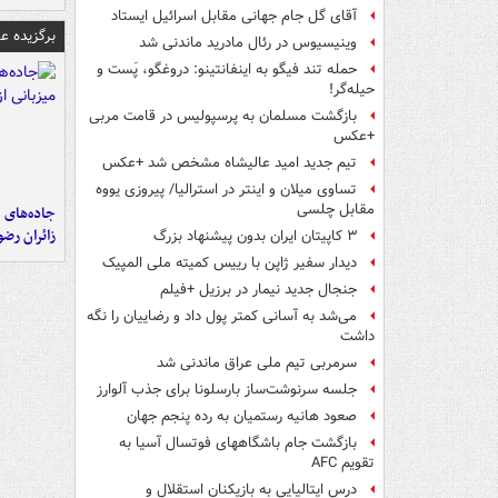
آقای گل جام جهانی مقابل اسرائیل ایستاد
برگزیده 
وینیسیوس در رئال مادرید ماندنی شد
حمله تند فیگو به اینفانتینو: دروغگو، پَست‌ و
حیله‌گر!
بازگشت مسلمان به پرسپولیس در قامت مربی
+عکس
تیم جدید امید عالیشاه مشخص شد +عکس
تساوی میلان و اینتر در استرالیا/ پیروزی یووه
مقابل چلسی
جاده‌های م
زائران رض
۳ کاپیتان ایران بدون پیشنهاد بزرگ
دیدار سفیر ژاپن با رییس کمیته ملی المپیک
جنجال جدید نیمار در برزیل +فیلم
می‌شد به آسانی کمتر پول داد و رضاییان را نگه
داشت
سرمربی تیم ملی عراق ماندنی شد
جلسه سرنوشت‌ساز بارسلونا برای جذب آلوارز
صعود هانیه رستمیان به رده پنجم جهان
بازگشت جام باشگاههای فوتسال آسیا به
تقویم AFC
درس ایتالیایی‌ به بازیکنان استقلال و