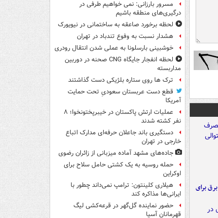
مسرور بارزانی: نمی خواهیم طرفی در
درگیری‌های منطقه باشیم
لحظه برخورد صاعقه به ساختمانی در نیویورک
هشدار نسبت به وفوع تندباد در تهران
خوشبینی بارسلونا به عملی شدن انتقال رودری
لحظه انفجار جایگاه CNG صحنه در دوربین
مداربسته
ترک ها روی ستاره بلژیکی دست گذاشتند
قطع دست عربستان سعودیِ تحت حمایت
آمریکا
عملیات ارتش پاکستان در خیبرپختونخوا؛ ۸
نفر کشته شدند
دستگیری باند جاعلان حرفه‌ای مدارک اتباع
خارجی در تهران
جاده‌های مشهد آماده میزبانی از زائران رضوی
حمله روسیه به یک کشتی حامل سلاح برای
اوکراین
هیلاری کلینتون: ترامپ نمی‌داند چطور با
 برق برای
ایرانی‌ها مذاکره کند
حضور نماینده گل‌گهر در قرعه‌کشی لیگ
قهرمانان آسیا