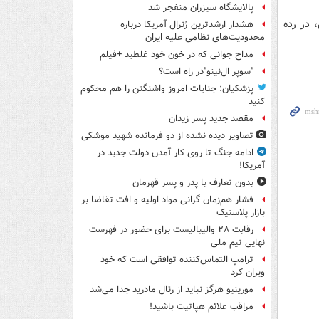
پالایشگاه سیزران منفجر شد
 در رده
هشدار ارشدترین ژنرال آمریکا درباره
محدودیت‌های نظامی علیه ایران
مداح جوانی که در خون خود غلطید +فیلم
"سوپر ال‌نینو"در راه است؟
پزشکیان: جنایات امروز واشنگتن را هم محکوم
کنید
مقصد جدید پسر زیدان
تصاویر دیده‌ نشده از دو فرمانده شهید موشکی
ادامه جنگ تا روی کار آمدن دولت جدید در
آمریکا!
بدون تعارف با پدر و پسر قهرمان
فشار هم‌زمان گرانی مواد اولیه و افت تقاضا بر
بازار پلاستیک
رقابت ۲۸ والیبالیست برای حضور در فهرست
نهایی تیم ملی
ترامپ التماس‌کننده توافقی است که خود
ویران کرد
مورینیو هرگز نباید از رئال مادرید جدا می‌شد
مراقب علائم هپاتیت باشید!