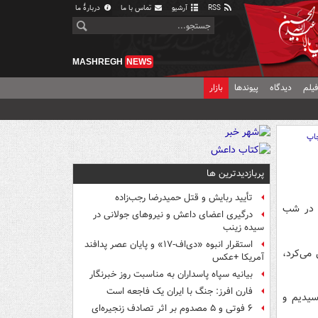
RSS
آرشیو
تماس با ما
دربارهٔ ما
MASHREGH
NEWS
یلم
دیدگاه
پیوندها
بازار
اپ
پربازدیدترین ها
تأیید ربایش و قتل حمیدرضا رجب‌زاده
و در شب
درگیری اعضای داعش و نیروهای جولانی در
سیده زینب
استقرار انبوه «دی‌اف‑۱۷» و پایان عصر پدافند
ی می‌کرد،
آمریکا +عکس
بیانیه سپاه پاسداران به مناسبت روز خبرنگار
فارن افرز: جنگ با ایران یک فاجعه است
سیدیم و
۶ فوتی و ۵ مصدوم بر اثر تصادف زنجیره‌ای