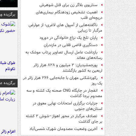
سناریوی بلاگر زن برای قتل شوهرش
اهمیت تشخیص زودهنگام بیماری‌های
برگزیده و
دریچه‌ای قلب
ناگفته‌هایی از آمپول های لاغری؛ از عوارض
مرگبار تا زیبایی
پایان تلخ یک نزاع خانوادگی در دورود
دستگیری قاضی قلابی در مازندران
بازداشت عامل ارسال تصاویر پرتاب موشک به
رسانه‌های معاند
شوک شبانه 
پورجمشیدیان: ۲ میلیون و ۸۲۸ هزار زائر
نکونام
اربعین به کشور بازگشتند
رکوردشکنی مهران با جابه‌جایی ۲۶۶ هزار زائر در
برگزیده 
یک روز
انفجار در جایگاه CNG صحنه یک کشته و سه
مصدوم برجا گذاشت
جزئیات برگزاری امتحانات نهایی معوق در
استان‌های جنوبی
تصادف مرگبار در محور اهواز–شوش ۲ کشته
بر جای گذاشت
آخرین وضعیت مصدومان شهرک شمس‌آباد
اعزام زائر 