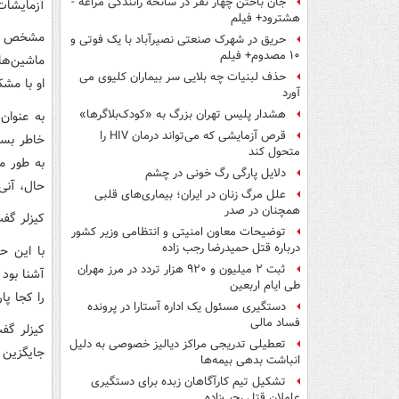
جان باختن چهار نفر در سانحه رانندگی مراغه -
آزمایشات 
هشترود+ فیلم
مشخص شد 
حریق در شهرک صنعتی نصیرآباد با یک فوتی و
۱۰ مصدوم+ فیلم
ماشین‌ها
حذف لبنیات چه بلایی سر بیماران کلیوی می
او با مش
آورد
هشدار پلیس تهران بزرگ به «کودک‌بلاگرها»
به عنوان
قرص آزمایشی که می‌تواند درمان HIV را
خاطر بسپ
متحول کند
دلایل پارگی رگ خونی در چشم
حال، آنی در ۵۶٪ موارد
علل مرگ زنان در ایران؛ بیماری‌های قلبی
همچنان در صدر
کیزلر گف
توضیحات معاون امنیتی و انتظامی وزیر کشور
درباره قتل حمیدرضا رجب زاده
با این ح
ثبت ۲ میلیون و ۹۲۰ هزار تردد در مرز مهران
آشنا بود
طی ایام اربعین
را کجا پا
دستگیری مسئول یک اداره آستارا در پرونده
فساد مالی
کیزلر گف
تعطیلی تدریجی مراکز دیالیز خصوصی به دلیل
جایگزین ک
انباشت بدهی بیمه‌ها
تشکیل تیم کارآگاهان زبده برای دستگیری
عاملان قتل رجب‌زاده