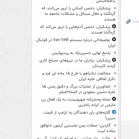
ردصلاحیتش
پزشکیان: دشمن کسانی را ترور می‌کنند که
گره‌گشا و حلال مسائل و مشکلات جامعه ما
هستند
پزشکیان: دشمن آدم‌هایی را ترور می‌کند که
گره‌گشا هستند
توضیحاتی درباره سیستم Van VAR در فوتبال
ایران
پاسخ نهایی حسین‌نژاد به پرسپولیس
پزشکیان: برادران ما در نیروهای مسلح کاری
کردند کارستان
مخالفت نتانیاهو با طرح ۱۵ ماده ای غزه و
تکرار لفاظی علیه ایران
تصاویری از عملیات بزرگ و دقیق یمنی ها
علیه دشمن سعودی در المخا+فیلم
حمله وحشیانه صهیونیست به یک فعال زن
خارجی در کرانه باختری
گلایه‌های رای دهندگان به ترامپ از قیمت
بنزین!
گاردین: حملات یمن نخستین آزمون «توافق
مکه» است
واکنش علیرضا دبیر به اخراج یک کشتی‌گیر به