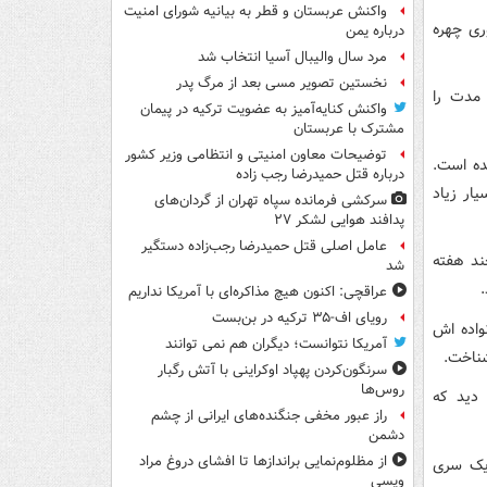
واکنش عربستان و قطر به بیانیه شورای امنیت
ری چهره
درباره یمن
مرد سال والیبال آسیا انتخاب شد
نخستین تصویر مسی بعد از مرگ پدر
 مدت را
واکنش کنایه‌آمیز به عضویت ترکیه در پیمان
مشترک با عربستان
توضیحات معاون امنیتی و انتظامی وزیر کشور
ا شد، ارائه شده است.
درباره قتل حمیدرضا رجب زاده
ار زیاد
سرکشی فرمانده سپاه تهران از گردان‌های
پدافند هوایی لشکر ۲۷
عامل اصلی قتل حمیدرضا رجب‌زاده دستگیر
ند هفته
شد
عراقچی: اکنون هیچ مذاکره‌ای با آمریکا نداریم
رویای اف-۳۵ ترکیه در بن‌بست
دن، خانواده اش
آمریکا نتوانست؛ دیگران هم نمی توانند
شناخت.
سرنگون‌کردن پهپاد اوکراینی با آتش رگبار
روس‌ها
دید که
راز عبور مخفی جنگنده‌های ایرانی از چشم
دشمن
از مظلوم‌نمایی براندازها تا افشای دروغ مراد
 یک سری
ویسی