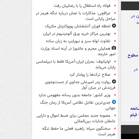
فولاد راه استقلال را با رضاییان رفت
عراقچی: مذاکرات با عمان درباره تنگه هرمز در
مراحل پایانی است
لحظه فوران آتشفشان پوپوکتپتل مکزیک
بهترین مراکز خرید ورق آلومینیوم در ایران
تفاوت لوله سبز و نیوپایپ به زبان ساده
همایش محرم و عاشورا در آینه اسناد وزارت
امور خارجه
 سطوح
اولیانوف: بحران ایران-آمریکا فقط با دیپلماسی
پایان می‌یابد
صلاح ترک‌ها را پولدار کرد
روایت پدر امیرعلی جداوی از جست‌وجوی
فرزندش در میان آوار
وزیر کشور: جامعه بدون رسانه مفهومی ندارد
جدی‌ترین تقابل نظامی آمریکا از زمان جنگ
انحه
جهانی
 فیلم
مصوبه جدید مجلس برای ضبط اموال و دارایی
عاملان جنایات بین‌المللی
سخنگوی سپاه: راهبرد فعلی ما حفظ تنگه
هرمز است