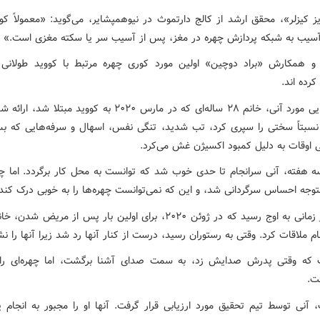
یز کیزلر»، محقق ارشد از کالج دارتموث در نیوهمپشایر، می‌گوید: «معمولاً کو
آسیب به شبکه پردازش چهره در مغز، پس از آسیب سر یا سکته مغزی است.»
 و همکارش «براد دوچین» اولین مورد کوری چهره مرتبط با کووید طولانی
رده اند.
گزارش‌هایی مورد آنی، خانم ۲۸ ساله‌ای که در مارس ۲۰۲۰ به کووید مبتل
 نسبتاً سختی را سپری کرد، تب شدید، تنگی نفس، اسهال و سرفه‌هایی که بسی
ی اوقات به دلیل کمبود اکسیژن غش می‌کرد.
 هفته، آنی سرانجام تا حدی خوب شد که توانست به محل کار برگردد. اما چ
متوجه احساس سرگردانی شد، و این که نمی‌توانست چهره‌ها را به خوبی درک کند.
همه چیز زمانی به اوج رسید که در ژوئن ۲۰۲۰، برای اولین بار پس از مریض ش
ام ملاقات کرد. وقتی به رستوران رسید، درست از کنار آنها رد شد زیرا آنها را ن
 که وقتی پدرش صدایش زد، به سمت صدای آشنا برگشت، اما چهره‌ای را 
ت.
، آنی توسط تیم تحقیق مورد ارزیابی قرار گرفت. آنها او را مجبور به انجام