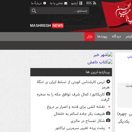
RSS
آرشیو
تماس با ما
دربارهٔ ما
MASHREGH
NEWS
یلم
دیدگاه
پیوندها
بازار
اپ
پربازدیدترین ها
ترس کارشناس کویتی از تسلط ایران بر تنگۀ
هرمز
کاریکاتور/ کمال شرف توافق مکه را به سخره
گرفت
نقشه کشی برای فتنه و اصرار بر دروغ
ی چهره)
طبیعت بکر جاده اسالم به خلخال
یکدیگر.
شکار تمساح در مالزی
پشت پرده تغییر سرمربی تراکتور