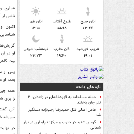
«ماری-لو
ناشی از 
اذان صبح
طلوع آفتاب
اذان ظهر
اکنون او
۱۲:۱۰
۰۵:۱۸
۰۳:۴۴
شناسایی ک
غروب خورشید
اذان مغرب
نیمه‌شب شرعی
او دوران
۲۳:۲۳
۱۹:۲۰
۱۹:۰۱
بود. گاه
پس از سه
بعد، او 
تازه های جامعه
حمله مسلحانه به قهوه‌خانه‌ای در زاهدان؛ ۲
را برای ش
نفر جان باختند
آنی گفت
عامل اصلی قتل حمیدرضا رجب‌زاده دستگیر
شد
نمی‌شناخ
گرمای شدید در جنوب و مرکز؛ ناپایداری در نوار
در نهایت
شمالی