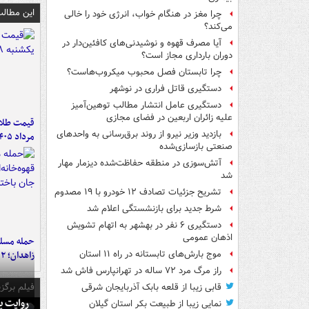
این مطالب
چرا مغز در هنگام خواب، انرژی خود را خالی
می‌کند؟
آیا مصرف قهوه و نوشیدنی‌های کافئین‌دار در
دوران بارداری مجاز است؟
چرا تابستان فصل محبوب میکروب‌هاست؟
دستگیری قاتل فراری در نوشهر
دستگیری عامل انتشار مطالب توهین‌آمیز
علیه زائران اربعین در فضای مجازی
بازدید وزیر نیرو از روند برق‌رسانی به واحدهای
مرداد ۱۴۰۵
صنعتی بازسازی‌شده
آتش‌سوزی در منطقه حفاظت‌شده دیزمار مهار
شد
تشریح جزئیات تصادف ۱۲ خودرو با ۱۹ مصدوم
شرط جدید برای بازنشستگی اعلام شد
دستگیری ۶ نفر در بهشهر به اتهام تشویش
اذهان عمومی
حمله مسلحا
زاهدان؛ ۲ نفر جان باختند
موج بارش‌های تابستانه در راه ۱۱ استان
راز مرگ مرد ۷۲ ساله در تهرانپارس فاش شد
فیلم برگزی
قابی زیبا از قلعه بابک آذربایجان شرقی
روایت پ
نمایی زیبا از طبیعت بکر استان گیلان