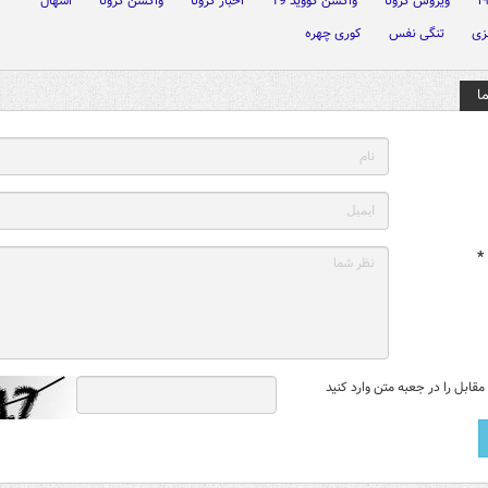
ویروس کرونا
واکسن کووید 19
اخبار کرونا
واکسن کرونا
اسهال
زی
تنگی نفس
کوری چهره
ا
*
قابل را در جعبه متن وارد کنید