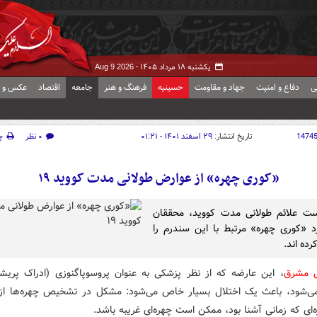
یکشنبه ۱۸ مرداد ۱۴۰۵ -
Aug 9 2026
ی
دفاع و امنیت
جهاد و مقاومت
حسینیه
فرهنگ و هنر
جامعه
اقتصاد
عکس و ف
1474
تاریخ انتشار:
۲۹ اسفند ۱۴۰۱ - ۰۱:۲۱
۰ نظر
چ
«کوری چهره» از عوارض طولانی مدت کووید ۱۹
ست علائم طولانی مدت کووید، محققان
 «کوری چهره» مرتبط با این سندرم را
ده اند.
ش مشرق
، این عارضه که از نظر پزشکی به عنوان پروسوپاگنوزی (ادراک پریش
ی‌شود، باعث یک اختلال بسیار خاص می‌شود: مشکل در تشخیص چهره‌ها از 
ای که زمانی آشنا بود، ممکن است چهره‌ای غریبه باشد.