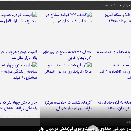
 را از دست ندهید....
قیمت طلا و سکه امروز یکشنبه ۱۸
کشف ۳۳ قبضه سلاح در مرزهای
قیمت خودرو همچنان در
آذربایجان غربی
بالا؛ بازار قفل شد
نه به قهوه‌خانه‌ای در
گرمای شدید در جنوب و مرکز؛
جان باختن چهار نفر در س
ناپایداری در نوار شمالی
رانندگی مراغه - هشترود+
ده
در امیرعلی جداوی از جست‌وجوی فرزندش در میان آوار