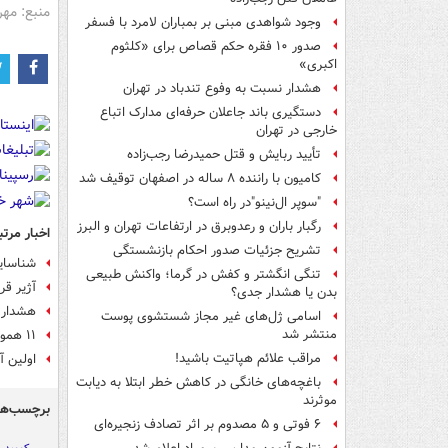
منبع: مهر
وجود شواهدی مبنی بر بمباران لامرد با فسفر
صدور ۱۰ فقره حکم قصاص برای «کلثوم
اکبری»
هشدار نسبت به وفوع تندباد در تهران
دستگیری باند جاعلان حرفه‌ای مدارک اتباع
خارجی در تهران
تأیید ربایش و قتل حمیدرضا رجب‌زاده
کامیون با راننده ۸ ساله در اصفهان توقیف شد
"سوپر ال‌نینو"در راه است؟
رگبار باران و رعدوبرق در ارتفاعات تهران و البرز
اخبار مرتب
تشریح جزئیات صدور احکام بازنشستگی
شناسایی ۳۶۳ بیمار جدید کرونایی در کشور/
تنگی انگشتر و کفش در گرما؛ واکنش طبیعی
آژیر قر
بدن یا هشدار جدی؟
هشدار ز
اسامی ژل‌های غیر مجاز شستشوی پوست
منتشر شد
۱۱ هموطن بر اثر کرونا جان باختند/ بستری ۴۱۴ بیمار جدید
مراقب علائم هپاتیت باشید!
اولین آمار
باغچه‌های خانگی در کاهش خطر ابتلا به دیابت
موثرند
برچسب‌ها
۶ فوتی و ۵ مصدوم بر اثر تصادف زنجیره‌ای