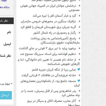
کووید ۱۹
نتایج آزمون مدارس سمپاد اعلام شد
درخشش جوانان ایران در المپیاد جهانی هوش
سکته مغ
مصنوعی
گرد و غبار آسمان قم را تیره می‌کند
نظر شم
ترافیک سنگین در محورهای خروجی مازندران
گربه جریان برق شهرستان فریمان را قطع کرد
نام
رگبار و رعدوبرق در راه شمال کشور
پاسخ تأمین‌اجتماعی به زمان پرداخت
مابه‌التفاوت حقوق بازنشستگان
ایمیل
برخورد پراید با تیر برق ۲ فوتی بر جای گذاشت
تنظیم قولنامه برای اسناد سبزرنگ ممنوع شد
نظر شما 
از حذف نام همسر تا تغییر نام خانوادگی؛ اما و
اگرهای تعویض شناسنامه
نمایی زیبا از تنگه کریان جزیره قشم
حادثه غرق‌شدگی در طاقانک ۲ قربانی گرفت
مسجد جامع یزد، از باشکوه‌ترین معماری‌های
*
لطفا عدد م
ایران
پدر شاهرودی پس از قتل پسرش، جسد را در
چاه مخفی کرد
آثار مخرب مصرف الکل و سیگار در بروز
بیماری‌ها