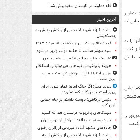
قله دماوند در تابستان سفیدپوش شد!
 تصاویر
آخرین اخبار
جایی که
روایت فرزند شهید لاریجانی از واکنش پدرش به
ردصلاحیتش
ا را به
قیمت طلا و سکه امروز یکشنبه ۱۸ مرداد ۱۴۰۵
ز کنند.
سود سهام عدالت تا هفته دولت واریز می‌شود
 می‌دهند. با این
نشست علنی مجازی ۱۸ مرداد ماه مجلس
هزینه باورنکردنی تیم‌های غیرفوتبالی استقلال
مزدور اینترنشنال: اسرائیل تنها متحد مردم
ایران است!
دیوید میلر: اگر جنگ امروز تمام شود، ایران
ه زمانی
پیروز است و آمریکا شکست‌خورده!
 ماشینش
دنیس درگاهی: دوست داشتم در جام جهانی
بازی کنم
موشک‌های پاتریوت عربستان هم ته‌ کشید
وردی را
تست مخفیانه پدافند اسرائیل از ترس ایران
‌کند.»
جاده‌های مشهد آماده میزبانی از زائران رضوی
روایت فرزند شهید لاریجانی از واکنش او به