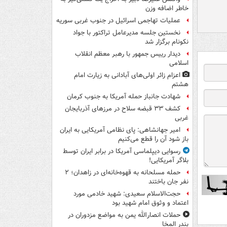
خاطر اضافه وزن
عملیات تهاجمی اسرائیل در جنوب غربی سوریه
نخستین جلسه مدیرعامل تراکتور با جواد
نکونام برگزار شد
دیدار رییس جمهور با رهبر معظم انقلاب
اسلامی
اعزام زائر اولی‌های آبادانی به زیارت امام
هشتم
شهادت جانباز حمله آمریکا به جنوب کرمان
کشف ۳۳ قبضه سلاح در مرزهای آذربایجان
غربی
امیر جهانشاهی: پای نظامی آمریکایی به ایران
باز شود آن را قطع می‌کنیم
رسوایی دیپلماسی آمریکا در برابر ایران توسط
بلاگر آمریکایی!
حمله مسلحانه به قهوه‌خانه‌ای در زاهدان؛ ۲
نفر جان باختند
حجت‌الاسلام سعیدی: شهید خادمی مورد
اعتماد و وثوق امام شهید بود
حملات انصارالله یمن به مواضع مزدوران در
بندر المخا