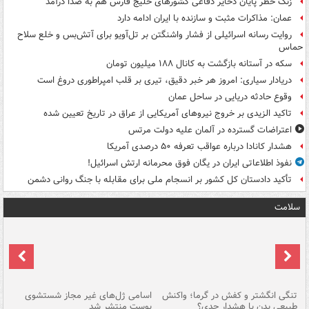
زنگ خطر پایان ذخایر دفاعی کشورهای خلیج فارس هم به صدا درآمد
عمان: مذاکرات مثبت و سازنده با ایران ادامه دارد
روایت رسانه اسرائیلی از فشار واشنگتن بر تل‌آویو برای آتش‌بس و خلع سلاح
حماس
سکه در آستانه بازگشت به کانال ۱۸۸ میلیون تومان
دریادار سیاری: امروز هر خبر دقیق، تیری بر قلب امپراطوری دروغ است
وقوع حادثه دریایی در ساحل عمان
تاکید الزیدی بر خروج نیروهای آمریکایی از عراق در تاریخ تعیین شده
اعتراضات گسترده در آلمان علیه دولت مرتس
هشدار کانادا درباره عواقب تعرفه ۵۰ درصدی آمریکا
نفوذ اطلاعاتی ایران در یگان فوق محرمانه ارتش اسرائیل!
تأکید دادستان کل کشور بر انسجام ملی برای مقابله با جنگ روانی دشمن
سلامت
تنگی انگشتر و کفش در گرما؛ واکنش
اسامی ژل‌های غیر مجاز شستشوی
مر
طبیعی بدن یا هشدار جدی؟
پوست منتشر شد