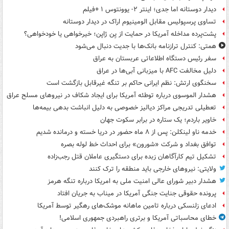
دیدار دوستانه اما جدی؛ اینتر ۲- یوونتوس ۱ +فیلم
تساوی پرسپولیس مقابل الومینیوم اراک در دیدار دوستانه
پشت‌پرده مداخله آمریکا در حمایت از یِن ژاپن؛ خیرخواهی یا خودخواهی؟
همتی: کنترل ترازنامه بانک‌ها با جدیت دنبال می‌شود
سفر رئیس دستگاه اطلاعاتی عربستان به عراق
دلیل مخالفت AFC با میزبانی آبی‌ها در عراق
سخنگوی ارتش: نظم ایرانی حاکم بر تنگه غیرقابل بازگشت است
هشدار الموسوی درباره توطئه آمریکا برای ایجاد شکاف در نیروهای مسلح عراق
تعطیلی تدریجی مراکز دیالیز خصوصی به دلیل انباشت بدهی بیمه‌ها
خاویر باردم؛ یک ستاره در برابر سکوت جهان
خدمه ناو لینکلن: پس از ۸ ماه حضور در دریا خسته و درمانده‌ شدیم
توافق بغداد و شرکت «شورون» برای احداث خط لوله بصره
تشکیل تیم کارآگاهان زبده برای دستگیری عاملان قتل رجب‌زاده
ولایتی: نیروهای خارجی باید منطقه را ترک کنند
هشدار دبیر شورای عالی امنیت ملی به امریکا درباره تنگه هرمز
پرونده حقوقی جنایت جنگی آمریکا در میناب به جریان افتاد
ادعای زلنسکی درباره تامین ماهانه موشک‌های رهگیر توسط آمریکا
خطای محاسباتی آمریکا و برتری راهبردی جمهوری اسلامی!