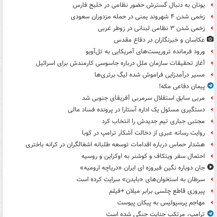
یونان به دنبال گسترش حضور نظامی در خلیج فارس
زخمی شدن ۴ شهروند یمنی در حمله مزدوران سعودی
زخمی شدن ۳ نظامی لبنانی در زوطر غربی
عکاسان و خبرنگاران در دفاع مقدس
ورود فرمانده تروریست‌های آمریکایی به تل‌آویو
آغاز تحقیقات سازمان ملل درباره جاسوسی کارمندش برای اسرائیل
مسیر درآمدزایی فراموش شده لیگ برتری‌ها
پیمان دفاعی مکه!
مربی سابق استقلال سرمربی آفریقای جنوبی شد
دستگیری مسئول یک اداره آستارا در پرونده فساد مالی
مجتبی جباری تیم جدیدش را انتخاب کرد
روایت رسانه عبری از دخالت آشکار ترامپ در کوبا
هشدار حماس درباره اقدامات توسعه طلبانه اشغالگران در کرانه باختری
احتمال سفر ویتکاف و کوشنر به اوکراین و روسیه
جان دوباره نگین فیروزه ای ایران «دریاچه ارومیه»
سرطان به استخوان‌های «بایدن» سرایت کرده است
پیروزی قاطع چلسی برابر میلان +فیلم
مهاجم پرسپولیس به پیکان پیوست
ترامپ، مرتکب جنایت جنگی شده است