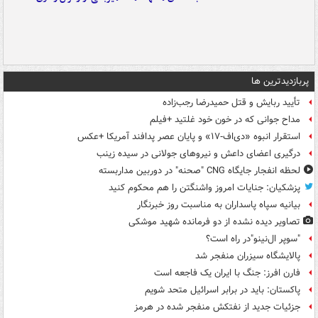
پربازدیدترین ها
تأیید ربایش و قتل حمیدرضا رجب‌زاده
مداح جوانی که در خون خود غلتید +فیلم
استقرار انبوه «دی‌اف‑۱۷» و پایان عصر پدافند آمریکا +عکس
درگیری اعضای داعش و نیروهای جولانی در سیده زینب
لحظه انفجار جایگاه CNG "صحنه" در دوربین مداربسته
پزشکیان: جنایات امروز واشنگتن را هم محکوم کنید
بیانیه سپاه پاسداران به مناسبت روز خبرنگار
تصاویر دیده‌ نشده از دو فرمانده شهید موشکی
"سوپر ال‌نینو"در راه است؟
پالایشگاه سیزران منفجر شد
فارن افرز: جنگ با ایران یک فاجعه است
پاکستان: باید در برابر اسرائیل متحد شویم
جزئیات جدید از نفتکش منفجر شده در هرمز