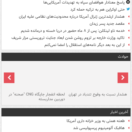
پاسخ معنادار هوافضای سپاه به تهدیدات آمریکایی‌ها
حتی اوکراین هم به ترکیه حمله کرد
هشدار ارشدترین ژنرال آمریکا درباره محدودیت‌های نظامی علیه ایران
مقصد جدید پسر زیدان
خدمه ناو لینکلن: پس از ۸ ماه حضور در دریا خسته و درمانده‌ شدیم
تاکید وزارت خارجه بر لزوم روشن شدن ابعاد جنایت تروریستی مزار شریف
از این به بعد دیگر نامه‌های استقلال را امضا نمی‌کنم
حوادث
ای
هشدار نسبت به وفوع تندباد در تهران
لحظه انفجار جایگاه CNG "صحنه" در
دس
دوربین مداربسته
ات
آخرین اخبار
طعنه همتی به وزیر خزانه داری آمریکا
هافبک آلومینیوم پرسپولیسی شد