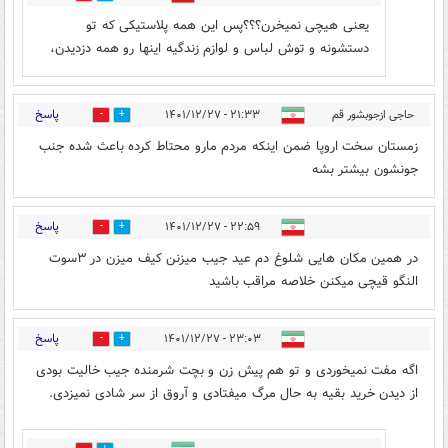
یعنی هیچی نمیخرن؟؟؟پس این همه پلاستیکی که تو
دستشونه و توش لباس و لوازم زندگیه اینها رو همه دزدیدن،
پاسخ
حاجی ازجوبشور قم
۲۱:۳۳ - ۱۴۰۱/۱۲/۲۷
2
5
زمستان سخت اروپا ضمن اینکه مردم مارو محتاط کرده باعث شده جنب
جونشون بیشتر بشه
پاسخ
۲۲:۵۹ - ۱۴۰۱/۱۲/۲۷
3
3
در همین مکان هایی شلوغ دم عید جیب میزنن کیف میزن در ۳سوت
النگو قیچی میکنن خلاصه مراقب باشید
پاسخ
۲۳:۰۳ - ۱۴۰۱/۱۲/۲۷
14
4
اگه مفت نمیخوردی و تو هم پیش زن و بچت شرمنده جیب خالیت بودی
از دیدن خرید بقیه به حال مرگ میفتادی و آروق از سر شادی نمیزدی.