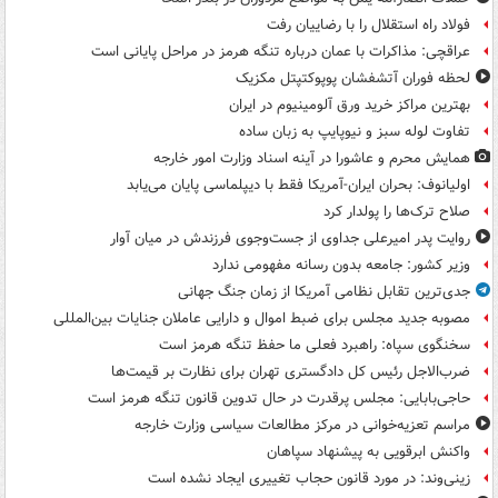
فولاد راه استقلال را با رضاییان رفت
عراقچی: مذاکرات با عمان درباره تنگه هرمز در مراحل پایانی است
لحظه فوران آتشفشان پوپوکتپتل مکزیک
بهترین مراکز خرید ورق آلومینیوم در ایران
تفاوت لوله سبز و نیوپایپ به زبان ساده
همایش محرم و عاشورا در آینه اسناد وزارت امور خارجه
اولیانوف: بحران ایران-آمریکا فقط با دیپلماسی پایان می‌یابد
صلاح ترک‌ها را پولدار کرد
روایت پدر امیرعلی جداوی از جست‌وجوی فرزندش در میان آوار
وزیر کشور: جامعه بدون رسانه مفهومی ندارد
جدی‌ترین تقابل نظامی آمریکا از زمان جنگ جهانی
مصوبه جدید مجلس برای ضبط اموال و دارایی عاملان جنایات بین‌المللی
سخنگوی سپاه: راهبرد فعلی ما حفظ تنگه هرمز است
ضرب‌الاجل رئیس کل دادگستری تهران برای نظارت بر قیمت‌ها
حاجی‌بابایی: مجلس پرقدرت در حال تدوین قانون تنگه هرمز است
مراسم تعزیه‌خوانی در مرکز مطالعات سیاسی وزارت خارجه
واکنش ابرقویی به پیشنهاد سپاهان
زینی‌وند: در مورد قانون حجاب تغییری ایجاد نشده است