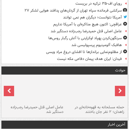
رویای اف-۳۵ ترکیه در بن‌بست
سرکشی فرمانده سپاه تهران از گردان‌های پدافند هوایی لشکر ۲۷
آمریکا نتوانست؛ دیگران هم نمی توانند
عراقچی: اکنون هیچ مذاکره‌ای با آمریکا نداریم
عامل اصلی قتل حمیدرضا رجب‌زاده دستگیر شد
سرنگون‌کردن پهپاد اوکراینی با آتش رگبار روس‌ها
هافبک آلومینیوم پرسپولیسی شد
از مظلوم‌نمایی براندازها تا افشای دروغ مراد ویسی
فیدان: ایران هدف پیمان دفاعی مکه نیست
حوادث
حمله مسلحانه به قهوه‌خانه‌ای در
عامل اصلی قتل حمیدرضا رجب‌زاده
گر
زاهدان؛ ۲ نفر جان باختند
دستگیر شد
نا
آخرین اخبار