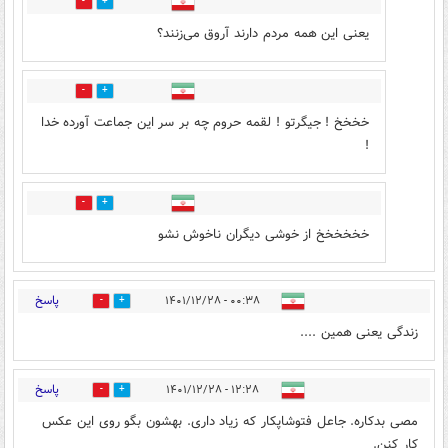
1
4
یعنی این همه مردم دارند آروق می‌زنند؟
0
1
خخخخ ! جيگرتو ! لقمه حروم چه بر سر اين جماعت آورده خدا
!
1
3
خخخخخخ از خوشی دیگران ناخوش نشو
پاسخ
۰۰:۳۸ - ۱۴۰۱/۱۲/۲۸
1
3
زندگی یعنی همین ....
پاسخ
۱۲:۲۸ - ۱۴۰۱/۱۲/۲۸
1
2
مصی بدکاره. جاعل فتوشاپکار که زیاد داری. بهشون بگو روی این عکس
کار کنن.