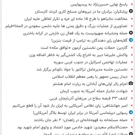
پاسخ نهایی حسین‌نژاد به پرسپولیس
پزشکیان: برادران ما در نیروهای مسلح کاری کردند کارستان
مخالفت نتانیاهو با طرح ۱۵ ماده ای غزه و تکرار لفاظی علیه ایران
تصاویری از عملیات بزرگ و دقیق یمنی ها علیه دشمن سعودی در المخا+فیلم
حمله وحشیانه صهیونیست به یک فعال زن خارجی در کرانه باختری
گلایه‌های رای دهندگان به ترامپ از قیمت بنزین!
گاردین: حملات یمن نخستین آزمون «توافق مکه» است
واکنش علیرضا دبیر به اخراج یک کشتی‌گیر به خاطر اضافه وزن
عملیات تهاجمی اسرائیل در جنوب غربی سوریه
نخستین جلسه مدیرعامل تراکتور با جواد نکونام برگزار شد
دیدار رییس جمهور با رهبر معظم انقلاب اسلامی
اعزام زائر اولی‌های آبادانی به زیارت امام هشتم
شهادت جانباز حمله آمریکا به جنوب کرمان
کشف ۳۳ قبضه سلاح در مرزهای آذربایجان غربی
امیر جهانشاهی: پای نظامی آمریکایی به ایران باز شود آن را قطع می‌کنیم
رسوایی دیپلماسی آمریکا در برابر ایران توسط بلاگر آمریکایی!
حمله مسلحانه به قهوه‌خانه‌ای در زاهدان؛ ۲ نفر جان باختند
حجت‌الاسلام سعیدی: شهید خادمی مورد اعتماد و وثوق امام شهید بود
حملات انصارالله یمن به مواضع مزدوران در بندر المخا