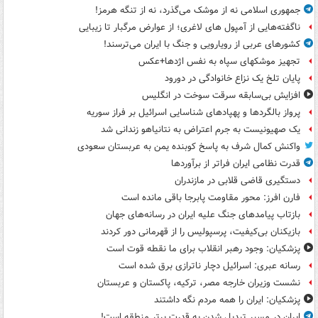
جمهوری اسلامی نه از موشک می‌گذرد، نه از تنگه هرمز!
ناگفته‌هایی از آمپول های لاغری؛ از عوارض مرگبار تا زیبایی
کشورهای عربی از رویارویی و جنگ با ایران می‌ترسند!
تجهیز موشکهای سپاه به نفس اژدها+عکس
پایان تلخ یک نزاع خانوادگی در دورود
افزایش بی‌سابقه سرقت سوخت در انگلیس
پرواز بالگردها و پهپادهای شناسایی اسرائیل بر فراز سوریه
یک صهیونیست به جرم اعتراض به نتانیاهو زندانی شد
واکنش کمال شرف به پاسخ کوبنده یمن به عربستان سعودی
قدرت نظامی ایران فراتر از برآوردها
دستگیری قاضی قلابی در مازندران
فارن افرز: محور مقاومت پابرجا باقی مانده است
بازتاب پیامدهای جنگ علیه ایران در رسانه‌های جهان
بازیکنان بی‌کیفیت، پرسپولیس را از قهرمانی دور کردند
پزشکیان: وجود رهبر انقلاب برای ما نقطه قوت است
رسانه عبری: اسرائیل دچار ناترازی برق شده است
نشست وزیران خارجه مصر، ترکیه، پاکستان و عربستان
پزشکیان: ایران را همه مردم نگه داشتند
ایران در مسیر تبدیل شدن به قدرت برتر منطقه است!