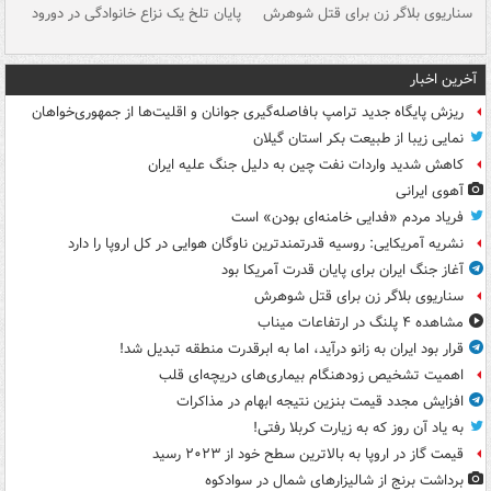
سناریوی بلاگر زن برای قتل شوهرش
پایان تلخ یک نزاع خانوادگی در دورود
و 
آخرین اخبار
ریزش پایگاه جدید ترامپ بافاصله‌گیری جوانان و اقلیت‌ها از جمهوری‌خواهان
نمایی زیبا از طبیعت بکر استان گیلان
کاهش شدید واردات نفت چین به دلیل جنگ علیه ایران
آهوی ایرانی
فریاد مردم «فدایی خامنه‌ای بودن» است
نشریه آمریکایی: روسیه قدرتمندترین ناوگان هوایی در کل اروپا را دارد
آغاز جنگ ایران برای پایان قدرت آمریکا بود
سناریوی بلاگر زن برای قتل شوهرش
مشاهده ۴ پلنگ در ارتفاعات میناب
قرار بود ایران به زانو درآید، اما به ابرقدرت منطقه تبدیل شد!
اهمیت تشخیص زودهنگام بیماری‌های دریچه‌ای قلب
افزایش مجدد قیمت بنزین نتیجه ابهام در مذاکرات
به یاد آن روز که به زیارت کربلا رفتی!
قیمت گاز در اروپا به بالاترین سطح خود از ۲۰۲۳ رسید
برداشت برنج از شالیزارهای شمال در سوادکوه