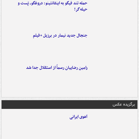
حمله تند فیگو به اینفانتینو: دروغگو، پَست‌ و
حیله‌گر!
جنجال جدید نیمار در برزیل +فیلم
رامین رضاییان رسماً از استقلال جدا شد
برگزیده عکس
آهوی ایرانی