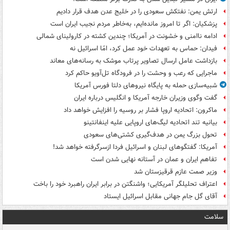
ارتش یمن: نفتکش سعودی را در خلیج عدن هدف قرار دادیم
پزشکیان: اگر تا امروز مانده‌ایم، به‌خاطر مردم نجیب ایران است
ادامه ناامنی و خشونت در آمریکا؛ چندین کشته در کارولینای شمالی
فیدان: حماس به تعهدات خود عمل کرد، امّا اسرائیل نه
بازداشت عامل ارسال تصاویر پرتاب موشک به رسانه‌های معاند
ماجرایی که رعب و وحشت را در فرودگاه تل‌آویو حاکم کرد
شبیه‌سازی حمله به پایگاه نیروهای دلتا فورس آمریکا
گفت وگوی وزیران خارجه آمریکا و انگلیس درباره ایران
ماکرون: اتحادیه اروپا فشار بر روسیه را افزایش خواهد داد
بیانیه تند اتحادیه لیگ‌های اروپایی علیه اینفانتینو
تحول بزرگ یمن در هدف‌گیری کشتی‌های سعودی
آمریکا: گفتگوهای لبنان و اسرائیل فردا ازسرگرفته خواهد شد!
تفاهم ایران و عمان در آستانه نهایی شدن است
وزیر صمت عازم قرقیزستان شد
اعتراف تحلیلگر آمریکایی؛ واشنگتن در برابر ایران راهبرد خود را باخت
آقای گل جام جهانی مقابل اسرائیل ایستاد
سلامت