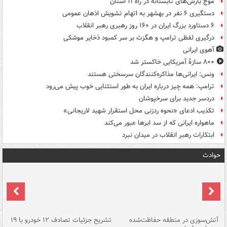
موج بارش‌های تابستانه در راه ۱۱ استان
دستگیری ۶ نفر در بهشهر به اتهام تشویش اذهان عمومی
۶ دستاورد بزرگ ایران در ۱۶۰ روز رهبری رهبر انقلاب
درگیری لفظی ترامپ و هگزث بر سر کمبود ذخایر موشکی
آهوی ایرانی
۸۰۰ سازۀ آمریکایی خاکستر شد
ونس: ایرانی‌ها مذاکره‌کنندگان سرسختی هستند
ترامپ: همه چیز درباره ایران به طور استثنایی خوب پیش می‌رود
دردسر جدید برای سرخپوشان
تکذیب ادعای «نحوه ردزنی محل استقرار شهید لاریجانی»
ماهواره ایرانی که از سد ابرها عبور می‌کند
ابتکارات رهبر انقلاب در میدان نبرد
حوادث
تصادف مرگبار در محور اهواز–شوش ۲
آتش‌سوزی در منطقه حفاظت‌شده
تشریح جزئیات تصادف ۱۲ خودرو با ۱۹
پا