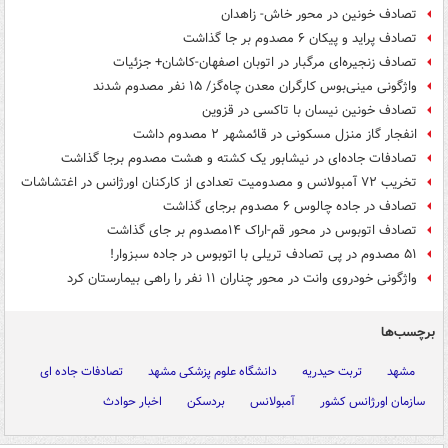
تصادف خونین در محور خاش- زاهدان
تصادف پراید و پیکان ۶ مصدوم بر جا گذاشت
تصادف زنجیره‌ای مرگبار در اتوبان اصفهان-کاشان+ جزئیات
واژگونی مینی‌بوس کارگران معدن چاه‌گز/ ۱۵ نفر مصدوم شدند
تصادف خونین نیسان با تاکسی در قزوین
انفجار گاز منزل مسکونی در قائمشهر ۲ مصدوم داشت
تصادفات جاده‌ای در نیشابور یک کشته و هشت مصدوم برجا گذاشت
تخریب ۷۲ آمبولانس و مصدومیت تعدادی از کارکنان اورژانس در اغتشاشات
تصادف در جاده چالوس ۶ مصدوم برجای گذاشت
تصادف اتوبوس در محور قم-اراک ۱۴مصدوم بر جای گذاشت
۵۱ مصدوم در پی تصادف تریلی با اتوبوس در جاده سبزوار!
واژگونی خودروی وانت در محور چناران ۱۱ نفر را راهی بیمارستان کرد
برچسب‌ها
مشهد
تربت حیدریه
دانشگاه علوم پزشکی مشهد
تصادفات جاده ای
سازمان اورژانس کشور
آمبولانس
بردسکن
اخبار حوادث