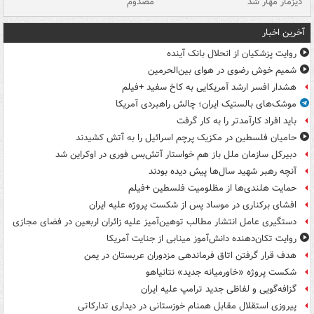
دیزمار مهار شد
مصدوم
آخرین اخبار
روایت پزشکیان از انحلال بانک آینده
شمیم خوش رضوی در هوای بین‌الحرمین
هشدار افسر ارشد آمریکایی به کاخ سفید +فیلم
موشک‌های بالستیک ایران؛ چالش راهبردی آمریکا
باید افراد کارآمدتر را به کار گرفت
حامیان فلسطین در مکزیک پرچم اسرائیل را به آتش کشیدند
دبیرکل سازمان ملل باز هم خواستار آتش‌بس فوری در اوکراین شد
آنچه رهبر شهید سال‌ها پیش دیده بودند
حمایت هلندی‌ها از مظلومیت فلسطین +فیلم
افشای برکناری در موساد پس از شکست پروژه علیه ایران
دستگیری عامل انتشار مطالب توهین‌آمیز علیه زائران اربعین در فضای مجازی
روایت تکان‌دهنده دانش‌آموز مینابی از جنایت آمریکا
هدف قرار گرفتن اتاق‌ فرماندهی مزدوران عربستان در یمن
شکست پروژه «خاورمیانه جدید» نتانیاهو
گزافه‌گویی و لفاظی جدید ترامپ علیه ایران
پیروزی استقلال مقابل همنام خوزستانی در دیداری تدارکاتی