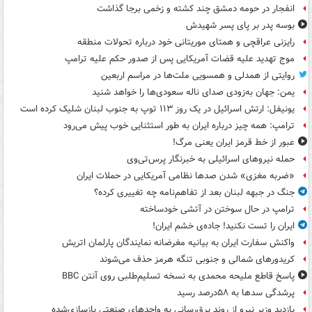
انفجار در حومه دمشق چند کشته و زخمی برجا گذاشت
بوسه‌ پدر بر پای پسر شهیدش
رایزنی عراقچی و همتای موریتانی خود درباره تحولات منطقه
موج تهدید علیه قضات آمریکایی پس از صدور حکم علیه ترامپ
روایتی از همدلی و همسویی ملت‌ها در مراسم اربعین
یمن: جهان به‌زودی صدای ناله سعودی‌ها را خواهد شنید
یونیفل: ارتش اسرائیل در یک روز ۱۱۳ توپ به جنوب لبنان شلیک کرده است
ترامپ: همه چیز درباره ایران به طور استثنایی خوب پیش می‌رود
عبور از خط قرمز ایران یعنی مرگ!
حمله نیروهای اسرائیلی به خبرنگار پرس‌تی‌وی
«ضربه مغزی» شدن صدها نظامی آمریکایی در حملات ایران
جنگ در جبهه لبنان بعد از تفاهم‌نامه چه تغییری کرده؟
ترامپ در حال سوختن در آتشی خودساخته
ایران را تست نکنید! جاده‌ی خشم ایران!
واکنش سفارت ایران به بیانیه مغرضانه نمایندگان پارلمان اتریش
کریدورهای شمالی و جنوبی تنگه هرمز حذف می‌شوند
پاسخ قاطع ملیحه محمدی به نسخه تسلیم‌طلبی روی آنتن BBC
پرشدگی سدها به ۵۸درصد رسید
بازدید وزیر نیرو از روند برق‌رسانی به واحدهای صنعتی بازسازی‌شده