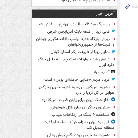
سدهای ایران چه وضعیتی دارند
آخرین اخبار
راز مرگ مرد ۷۲ ساله در تهرانپارس فاش شد
قابی زیبا از قلعه بابک آذربایجان شرقی
ریزش پایگاه جدید ترامپ بافاصله‌گیری جوانان
و اقلیت‌ها از جمهوری‌خواهان
نمایی زیبا از طبیعت بکر استان گیلان
کاهش شدید واردات نفت چین به دلیل جنگ
علیه ایران
آهوی ایرانی
فریاد مردم «فدایی خامنه‌ای بودن» است
نشریه آمریکایی: روسیه قدرتمندترین ناوگان
هوایی در کل اروپا را دارد
آغاز جنگ ایران برای پایان قدرت آمریکا بود
سناریوی بلاگر زن برای قتل شوهرش
مشاهده ۴ پلنگ در ارتفاعات میناب
قرار بود ایران به زانو درآید، اما به ابرقدرت
منطقه تبدیل شد!
اهمیت تشخیص زودهنگام بیماری‌های