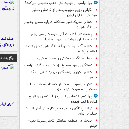
چرا ترامپ از تهدیداتش عقب نشینی می‌کند؟
نگرانی رژیم صهیونیستی از کاهش ذخایر
موشکی مقابل ایران
ادعای تحریک‌آمیز سنتکام درباره مسیر جنوبی
در تنگه هرمز
چشم‌انداز اقدامات آتی موساد و سیا برای
حمله تند ف
تضعیف توان موشکی و پهپادی ایران
دروغگو، پَ
ادعای آکسیوس: توافق تنگه هرمز چهارشنبه
اعلام می‌شود
برگزیده 
حمله سنگین موشکی روسیه به کی‌یف
دستگیری مرد مسلح نزدیک زمین گلف ترامپ
ادعای تکراری واشنگتن درباره کنترل تنگه
هرمز
تاکر کارلسون: به خاطر «میناب» باید سیلی
محکمی به صورت ترامپ زد
چرا تیم اقتصادی ترامپ زبان تمدن و تاریخ
ایران را نمی‌فهمد؟
آهوی ایران
ترفند پنتاگون برای مخفی‌کاری در آمار تلفات
جنگ با ایران
انفجار در منطقه صنعتی «جبل‌علی» دبی+
فیلم