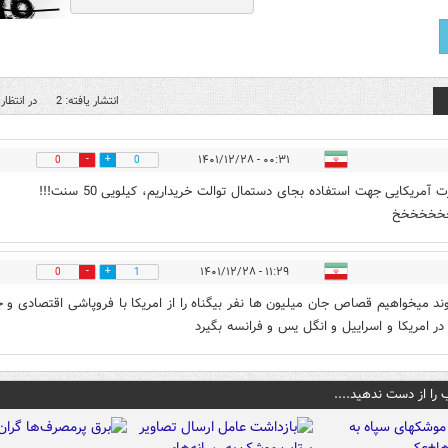
انتشار یافته: 2
در انتظار 
۰۰:۳۱ - ۱۴۰۱/۱۲/۲۸
0
0
پاسپورت آمریکایی جهت استفاده بجای دستمال توالت خریداریم، کیلویی 50 سنت!!!
خخخخخخ
۱۱:۲۹ - ۱۴۰۱/۱۲/۲۸
0
1
وند میخواهیم قصاص جان میلیون ها نفر بیگناه را از امریکا با فروپاشی اقتصادی و 
در امریکا و اسراییل و انگل یس و فرانسه بگیرد
 را از دست ندهید....