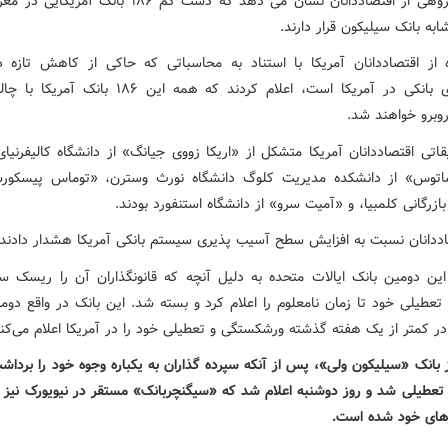
بررسی گروهی از اقتصاددانان نشان می دهد که دست کم ۱۸۶ بانک
ه بانک سیلیکون قرار دارند.
 از اقتصاددانان آمریکا با استناد به محاسباتی که حاکی از کاهش تازه 
دارایی‌های بانکی در آمریکا است، اعلام کردند که همه این ۱۸۶
وبرو خواهند شد.
اتی اقتصاددانان آمریکا متشکل از «اریکا زووی جیانگ» از دانشگاه کالیفرنیا
اتوس» از دانشکده مدیریت کلوگ دانشگاه نورث وسترن، «توماس پیسکور
ازرگانی کلمبیا، و «آمیت سرو» از دانشگاه استنفورد بودند.
اددانان نسبت به افزایش سطح آسیب پذیری سیستم بانکی آمریکا هشدار دادند.
ین دومین بانک ایالات متحده به دلیل آنچه که قانونگذاران آن را ریسک 
 تعطیلی خود تا زمان نامعلوم را اعلام کرد و بسته شد. این بانک در واقع دوم
ر کمتر از یک هفته گذشته ورشکستگی و تعطیلی خود را در آمریکا اعلام می‌کند
 بانک «سیلیکون ولی»، پس از آنکه سپرده گذاران به یکباره وجوه خود را برداش
 تعطیلی شد و روز دوشنبه اعلام شد که «سیگنچربانک» مستقر در نیویورک نیز م
های خود شده است.