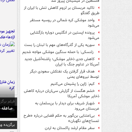
فلسطین در میشیگان پیروز شد
تاکید عربستان بر لزوم کاهش تنش با ایران از
طریق گفتگو
واحد موشکی کره شمالی در روسیه مستقر
می‌شود
تجهیز موش
پرونده اپستین در انگلیس دوباره بازگشایی
اژدها+عک
می‌شود
سوریه یکی از گذرگاه‌های مهم با لبنان را بست
زلنسکی: با حمله سنگین موشکی مواجه شدیم
کاهش جدی ذخایر موشکی؛ پاشنه‌آشیل جدید
آمریکا در تداوم جنگ با ایران
هدف قرار گرفتن یک نفتکش سعودی دیگر
توسط نیروهای یمنی
زمان شارژ 
کیم: ژاپن را پشیمان می‌کنیم
کرد
خشم هگست از گزارش سی‌ان‌ان درباره کاهش
ذخایر موشکی آمریکا
فیلم برگزی
شهباز شریف برای دیدار با بن‌سلمان به
صاعقه ج
عربستان می‌رود
بی‌اعتنایی بن‌گویر به حکم قضایی درباره «طرح
تمساح‌های نگهبان»
برگزیده و
سفر مقام ارشد پاکستان به اردن