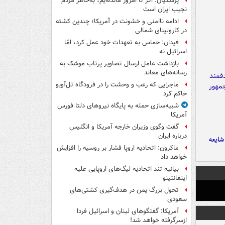
پزشکیان: اگر تا امروز مانده‌ایم، به‌خاطر مردم
نجیب ایران است
ادامه ناامنی و خشونت در آمریکا؛ چندین کشته
در کارولینای شمالی
فیدان: حماس به تعهدات خود عمل کرد، امّا
اسرائیل نه
بازداشت عامل ارسال تصاویر پرتاب موشک به
رسانه‌های معاند
ماجرایی که رعب و وحشت را در فرودگاه تل‌آویو
حاکم کرد
شبیه‌سازی حمله به پایگاه نیروهای دلتا فورس
آمریکا
گفت وگوی وزیران خارجه آمریکا و انگلیس
درباره ایران
ایعه
ماکرون: اتحادیه اروپا فشار بر روسیه را افزایش
خواهد داد
بیانیه تند اتحادیه لیگ‌های اروپایی علیه
اینفانتینو
تحول بزرگ یمن در هدف‌گیری کشتی‌های
سعودی
آمریکا: گفتگوهای لبنان و اسرائیل فردا
ازسرگرفته خواهد شد!