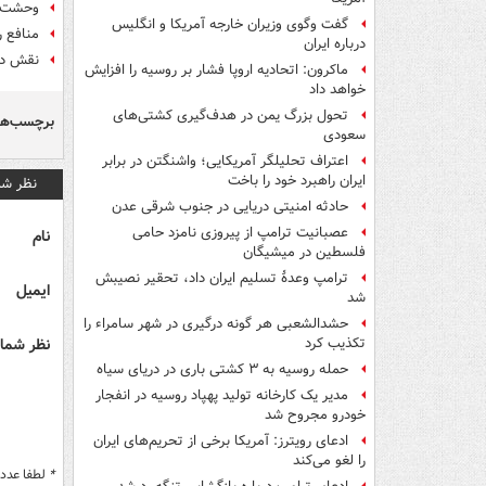
وحشت سپ
گفت وگوی وزیران خارجه آمریکا و انگلیس
منافع ر
درباره ایران
نقش دو
ماکرون: اتحادیه اروپا فشار بر روسیه را افزایش
خواهد داد
تحول بزرگ یمن در هدف‌گیری کشتی‌های
برچسب‌ها
سعودی
اعتراف تحلیلگر آمریکایی؛ واشنگتن در برابر
ایران راهبرد خود را باخت
نظر شم
حادثه امنیتی دریایی در جنوب شرقی عدن
عصبانیت ترامپ از پیروزی نامزد حامی
نام
فلسطین در میشیگان
ترامپ وعدۀ تسلیم ایران داد، تحقیر نصیبش
ایمیل
شد
حشدالشعبی هر گونه درگیری در شهر سامراء را
نظر شما 
تکذیب کرد
حمله روسیه به ۳ کشتی باری در دریای سیاه
مدیر یک کارخانه تولید پهپاد روسیه در انفجار
خودرو مجروح شد
ادعای رویترز: آمریکا برخی از تحریم‌های ایران
را لغو می‌کند
*
لطفا عدد م