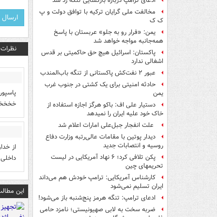
ادعای ترامپ درباره بازگشایی تنگه رد شد
مخالفت ملی گرایان ترکیه با توافق دولت و پ
ک ک
یمن: «فرار رو به جلو» عربستان با پاسخ
همه‌جانبه‌ مواجه خواهد شد
نظرات
پاکستان: اسرائیل هیچ حق حاکمیتی بر قدس
اشغالی ندارد
عبور ۲ نفت‌کش پاکستانی از تنگه باب‌المندب
حادثه امنیتی برای یک کشتی در جنوب غرب
یمن
خخخخ
دستیار علی اف: باکو هرگز اجازه استفاده از
خاک خود علیه ایران را نمیدهد
علت انفجار جبل‌علی امارات اعلام شد
دیدار پوتین با مقامات عالی‌رتبه وزارت دفاع
روسیه و انتصابات جدید
از خدا
پکن تلافی کرد؛ ۶ نهاد آمریکایی در لیست
داخلی 
تحریمهای چین
کارشناس آمریکایی: ترامپ خودش هم می‌داند
ایران تسلیم نمی‌شود
این مطالب
ادعای ترامپ: تنگه هرمز پنج‌شنبه باز می‌شود!
ضربه سخت به لابی صهیونیستی؛ نامزد حامی