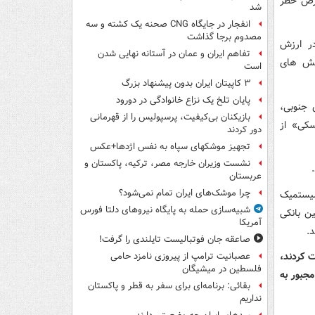
 آمریکایی در معرض خطر
شد
انفجار در جایگاه CNG صحنه یک کشته و سه
مصدوم برجا گذاشت
در ارزش
تفاهم ایران و عمان در آستانه نهایی شدن
 بانک آمریکا با چالش های
است
۳ کاپیتان ایران بدون پیشنهاد بزرگ
پایان تلخ یک نزاع خانوادگی در دورود
ی جنوبی،
بازیکنان بی‌کیفیت، پرسپولیس را از قهرمانی
سکی» از
دور کردند
تجهیز موشکهای سپاه به نفس اژدها+عکس
نشست وزیران خارجه مصر، ترکیه، پاکستان و
عربستان
چرا موشک‌های ایران تمام نمی‌شود؟
سیستمیک
شبیه‌سازی حمله به پایگاه نیروهای دلتا فورس
ین بانکی
آمریکا
.
صاعقه جان فوتبالیست تایلندی را گرفت!
ت کردند،
عصبانیت ترامپ از پیروزی نامزد حامی
فلسطین در میشیگان
جبور به
بقائی: برنامه‌ای برای سفر به قطر و پاکستان
نداریم