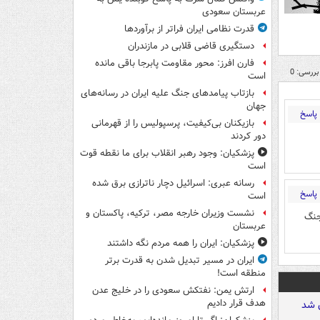
عربستان سعودی
قدرت نظامی ایران فراتر از برآوردها
دستگیری قاضی قلابی در مازندران
فارن افرز: محور مقاومت پابرجا باقی مانده
بررسی: 0
است
بازتاب پیامدهای جنگ علیه ایران در رسانه‌های
جهان
پاسخ
بازیکنان بی‌کیفیت، پرسپولیس را از قهرمانی
دور کردند
پزشکیان: وجود رهبر انقلاب برای ما نقطه قوت
است
رسانه عبری: اسرائیل دچار ناترازی برق شده
پاسخ
است
نشست وزیران خارجه مصر، ترکیه، پاکستان و
جنگ
عربستان
پزشکیان: ایران را همه مردم نگه داشتند
ایران در مسیر تبدیل شدن به قدرت برتر
منطقه است!
ارتش یمن: نفتکش سعودی را در خلیج عدن
هدف قرار دادیم