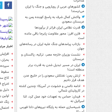
مذاکرات
کشورهای عربی از رویارویی و جنگ با ایران
می‌ترسند!
واکنش کمال شرف به پاسخ کوبنده یمن به
عربستان سعودی
قدرت نظامی ایران فراتر از برآوردها
فارن افرز: محور مقاومت پابرجا باقی مانده
است
بازتاب پیامدهای جنگ علیه ایران در رسانه‌های
اخبار مرتب
جهان
افزایش بیش از ۲۷ دل
نشست وزیران خارجه مصر، ترکیه، پاکستان و
عربستان
بحران ب
ایران در مسیر تبدیل شدن به قدرت برتر
سپرده‌ها
منطقه است!
سقوط سه
ارتش یمن: نفتکش سعودی را در خلیج عدن
کاخ سفی
هدف قرار دادیم
اخراج ۹ هزار کارمند آمازون در هفته‌های آینده
ادامه ناامنی و خشونت در آمریکا؛ چندین کشته
دلیل و
در کارولینای شمالی
اولین ب
فیدان: حماس به تعهدات خود عمل کرد، امّا
اسرائیل نه
زنگ خطر
شبیه‌سازی حمله به پایگاه نیروهای دلتا فورس
احتمال
آمریکا