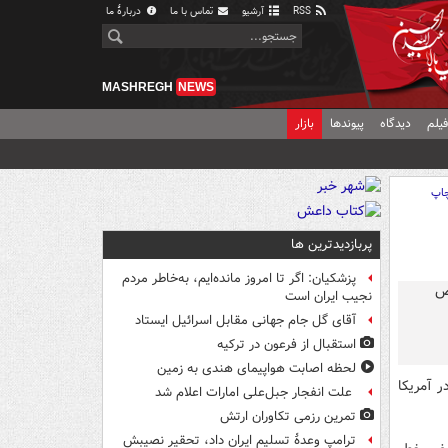
RSS
آرشیو
تماس با ما
دربارهٔ ما
MASHREGH
NEWS
یلم
دیدگاه
پیوندها
بازار
اپ
پربازدیدترین ها
پزشکیان: اگر تا امروز مانده‌ایم، به‌خاطر مردم
نجیب ایران است
آقای گل جام جهانی مقابل اسرائیل ایستاد
استقبال از فرعون در ترکیه
لحظه اصابت هواپیمای هندی به زمین
 آمریکا
علت انفجار جبل‌علی امارات اعلام شد
تمرین رزمی تکاوران ارتش
ترامپ وعدۀ تسلیم ایران داد، تحقیر نصیبش