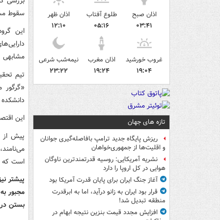
سقوط مشاب
اذان صبح
طلوع آفتاب
اذان ظهر
۱۲:۱۰
۰۵:۱۶
۰۳:۴۱
این گروه
مشابهی ر
غروب خورشید
اذان مغرب
نیمه‌شب شرعی
۲۳:۲۲
۱۹:۲۴
۱۹:۰۴
تیم تحقیق
«گرگور م
دانشکده ب
این اقتص
تازه های جهان
پیش از ا
ریزش پایگاه جدید ترامپ بافاصله‌گیری جوانان
و اقلیت‌ها از جمهوری‌خواهان
می‌نامند،
نشریه آمریکایی: روسیه قدرتمندترین ناوگان
است که د
هوایی در کل اروپا را دارد
پیشتر نیز
آغاز جنگ ایران برای پایان قدرت آمریکا بود
مجبور به
قرار بود ایران به زانو درآید، اما به ابرقدرت
منطقه تبدیل شد!
بستن در
افزایش مجدد قیمت بنزین نتیجه ابهام در