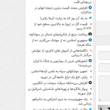
دریچه‌ای قلب
افزایش مجدد قیمت بنزین نتیجه ابهام در
مذاکرات
به یاد آن روز که به زیارت کربلا رفتی!
قیمت گاز در اروپا به بالاترین سطح خود از
۲۰۲۳ رسید
برداشت برنج از شالیزارهای شمال در سوادکوه
جمهوری اسلامی نه از موشک می‌گذرد، نه از
تنگه هرمز!
ناگفته‌هایی از آمپول های لاغری؛ از عوارض
مرگبار تا زیبایی
کشورهای عربی از رویارویی و جنگ با ایران
می‌ترسند!
تجهیز موشکهای سپاه به نفس اژدها+عکس
پایان تلخ یک نزاع خانوادگی در دورود
افزایش بی‌سابقه سرقت سوخت در انگلیس
پرواز بالگردها و پهپادهای شناسایی اسرائیل بر
فراز سوریه
یک صهیونیست به جرم اعتراض به نتانیاهو
زندانی شد
واکنش کمال شرف به پاسخ کوبنده یمن به