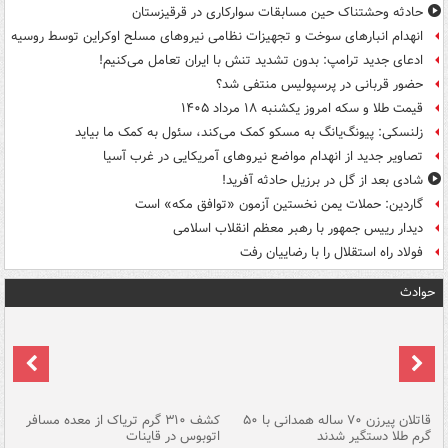
حادثه وحشتناک حین مسابقات سوارکاری در قرقیزستان
انهدام انبارهای سوخت و تجهیزات نظامی نیروهای مسلح اوکراین توسط روسیه
ادعای جدید ترامپ: بدون تشدید تنش با ایران تعامل می‌کنیم!
حضور قربانی در پرسپولیس منتفی شد؟
قیمت طلا و سکه امروز یکشنبه ۱۸ مرداد ۱۴۰۵
زلنسکی: پیونگ‌یانگ به مسکو کمک می‌کند، سئول به کمک ما بیاید
تصاویر جدید از انهدام مواضع نیروهای آمریکایی در غرب آسیا
شادی بعد از گل در برزیل حادثه آفرید!
گاردین: حملات یمن نخستین آزمون «توافق مکه» است
دیدار رییس جمهور با رهبر معظم انقلاب اسلامی
فولاد راه استقلال را با رضاییان رفت
حوادث
قاتلان پیرزن ۷۰ ساله همدانی با ۵۰
کشف ۳۱۰ گرم تریاک از معده مسافر
گرم طلا دستگیر شدند
اتوبوس در قاینات
عمق ۱۵ م