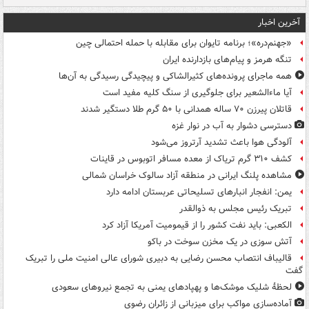
آخرین اخبار
«جهنم‌دره»؛ برنامه تایوان برای مقابله با حمله احتمالی چین
تنگه هرمز و پیام‌های بازدارنده ایران
همه ماجرای پرونده‌های کثیرالشاکی و پیچیدگی رسیدگی به آن‌ها
آیا ماءالشعیر برای جلوگیری از سنگ کلیه مفید است
قاتلان پیرزن ۷۰ ساله همدانی با ۵۰ گرم طلا دستگیر شدند
دسترسی دشوار به آب در نوار غزه
آلودگی هوا باعث تشدید آرتروز می‌شود
کشف ۳۱۰ گرم تریاک از معده مسافر اتوبوس در قاینات
مشاهده پلنگ ایرانی در منطقه آزاد سالوک خراسان شمالی
یمن: انفجار انبارهای تسلیحاتی عربستان ادامه دارد
تبریک رئیس مجلس به ذوالقدر
الکعبی: باید نفت کشور را از قیمومیت آمریکا آزاد کرد
آتش سوزی در یک مخزن سوخت در باکو
قالیباف انتصاب محسن رضایی به دبیری شورای عالی امنیت ملی را تبریک
گفت
لحظۀ شلیک موشک‌ها و پهپادهای یمنی به تجمع نیروهای سعودی
آماده‌سازی مواکب برای میزبانی از زائران رضوی