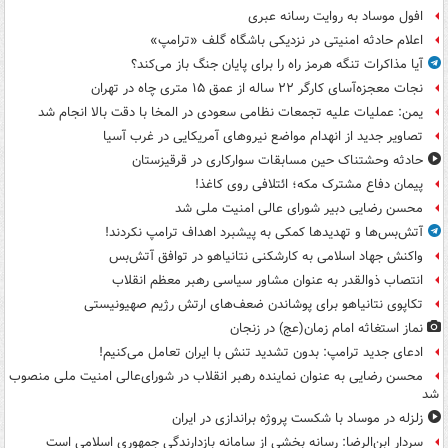
افول موساد به روایت رسانه عبری
اعلام حادثه امنیتی در نزدیکی باشگاه گلف «ترامپ»
آیا مذاکرات تنگه هرمز راه را برای پایان جنگ باز می‌کند؟
نجات معجزه‌آسای کارگر ۲۲ ساله از عمق ۱۵ متری چاه در تهران
یمن: عملیات علیه تجمعات نظامی سعودی در المخا با دقت بالا انجام شد
تصاویر جدید از انهدام مواضع نیروهای آمریکایی در غرب آسیا
حادثه وحشتناک حین مسابقات سوارکاری در قرقیزستان
پیمان دفاع مشترک مکه؛ ائتلافی روی کاغذ!
محسن رضایی دبیر شورای عالی امنیت ملی شد
آتش‌بس‌ها و تهدیدها کمکی به پیشبرد اهداف ترامپ نکردند!
واکنش جهاد اسلامی به کارشکنی نتانیاهو در توافق آتش‌بس
انتصاب ذوالقدر به عنوان مشاور سیاسی رهبر معظم انقلاب
تکاپوی نتانیاهو برای پوشاندن ضعف‌های ارتش رژیم صهیونیستی
نماز استغاثه امام زمان(عج) در زنجان
ادعای جدید ترامپ: بدون تشدید تنش با ایران تعامل می‌کنیم!
محسن رضایی به عنوان نماینده رهبر انقلاب در شورای‌عالی امنیت ملی منصوب
شد
زلزله در موساد با شکست پروژه براندازی در ایران
سردار ابن‌الرضا: رسانه بخشی از سامانه بازدارندگی جمهوری اسلامی است