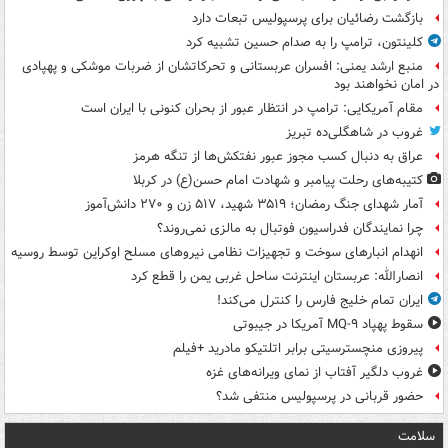
بازگشت رضائیان برای پرسپولیس تبعات دارد
کلینتون، ترامپ را به صدام حسین تشبیه کرد
منبع ارشد یمنی: افسران عربستانی و تحرکاتشان از ضربات موشکی و پهپادی
در امان نخواهند بود
مقام آمریکایی: ترامپ در انتظار عبور از بحران کنونی با ایران است
غروب در شاهگلی‌ده تبریز
عراق به دنبال کسب مجوز عبور نفتکش‌ها از تنگه هرمز
کتیبه‌های رحلت پیامبر و شهادت امام حسن(ع) در کربلا
آمار شهدای جنگ رمضان؛ ۳۵۱۹ شهید، ۵۱۷ زن و ۲۷۰ دانش‌آموز
چرا نمایندگان فدراسیون فوتبال به مالزی نمی‌روند؟
انهدام انبارهای سوخت و تجهیزات نظامی نیروهای مسلح اوکراین توسط روسیه
انصارالله: عربستان اینترنت ساحل غربی یمن را قطع کرد
ایران تمام خلیج فارس را کنترل می‌کند!
سقوط پهپاد MQ-۹ آمریکا در جیبوتی
پیروزی منچسترسیتی برابر اتلتیکو مادرید +فیلم
غروب دلگیر آفتاب از نمای ویرانه‌های غزه
حضور قربانی در پرسپولیس منتفی شد؟
سلامت