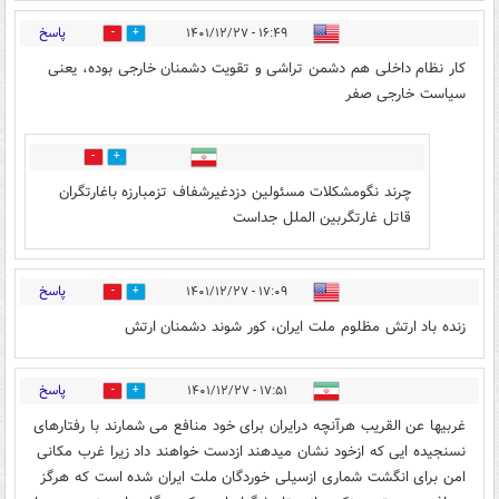
پاسخ
۱۶:۴۹ - ۱۴۰۱/۱۲/۲۷
8
0
‌کار نظام داخلی هم دشمن تراشی و تقویت دشمنان خارجی بوده، یعنی
سیاست خارجی صفر
0
3
چرند نگومشکلات مسئولین دزدغیرشفاف تزمبارزه باغارتگران
قاتل غارتگربین الملل جداست
پاسخ
۱۷:۰۹ - ۱۴۰۱/۱۲/۲۷
1
2
زنده باد ارتش مظلوم ملت ایران، کور شوند دشمنان ارتش
پاسخ
۱۷:۵۱ - ۱۴۰۱/۱۲/۲۷
8
3
غربیها عن القریب هرآنچه درایران برای خود منافع می شمارند با رفتارهای
نسنجیده ایی که ازخود نشان میدهند ازدست خواهند داد زیرا غرب مکانی
امن برای انگشت شماری ازسیلی خوردگان ملت ایران شده است که هرگز