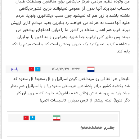
من وتوده عظیم مردمی هرگز جایگاهی برای منافقین وسلطنت طلبان
بحساب نمیاورند آنها بدون آرا عمومی نمیتوانند دراین کشورجایگاهی
داشته باشند با زور هم که نمیشود چون سبب دیکتاتوری ونهایتا مردم
علیه آنها دست به هراقدامی خواهند زد بنابرین بعید میدانم کاری ازپیش
ببرند غرب هم اعمال سلطه بر کشور ما را دراین احمقهای بیشعور می
بینند پس بطور کلی ازغرب جدا شوید وهرغربی و منافقین را تو ایران
مشاهده کردید تصورکنید یک حیوان وحشی است که بناست مردم را تکه
پاره کند
پاسخ
۱۶:۲۶ - ۱۴۰۱/۱۲/۲۷
8
2
تابحال هر اتفاقی رو مینداختن گردن اسرائیل و آل سعود! آل سعود که
شد یکشبه کشور برادر پادشاهی عربستان سعودی! و با اسرائیل هم بنظر
میاد وارد یه پروسه تنش زدائی شده باشن(به خلوت که میرون آن کار
دگر کنن!) البته بیشتر از ترس بمباران تاسیسات اتمی!
0
0
چقدرم خخخخخخخخ