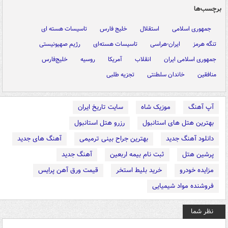
برچسب‌ها
جمهوری اسلامی
استقلال
خلیج فارس
تاسیسات هسته ای
تنگه هرمز
ایران-هراسی
تاسیسات هسته‌ای
رژیم صهیونیستی
جمهوری اسلامی ایران
انقلاب
آمریکا
روسیه
خلیج‌فارس
منافقین
خاندان سلطنتی
تجزیه طلبی
آپ آهنگ
موزیک شاه
سایت تاریخ ایران
بهترین هتل های استانبول
رزرو هتل استانبول
دانلود آهنگ جدید
بهترین جراح بینی ترمیمی
آهنگ های جدید
پرشین هتل
ثبت نام بیمه اربعین
آهنگ جدید
مزایده خودرو
خرید بلیط استخر
قیمت ورق آهن پرایس
فروشنده مواد شیمیایی
نظر شما