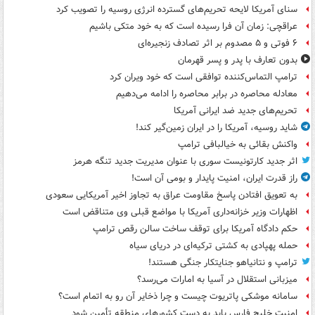
سنای آمریکا لایحه تحریم‌های گسترده انرژی روسیه را تصویب کرد
عراقچی: زمان آن فرا رسیده است که به خود متکی باشیم
۶ فوتی و ۵ مصدوم بر اثر تصادف زنجیره‌ای
بدون تعارف با پدر و پسر قهرمان
ترامپ التماس‌کننده توافقی است که خود ویران کرد
معادله محاصره در برابر محاصره را ادامه می‌دهیم
تحریم‌های جدید ضد ایرانی آمریکا
شاید روسیه، آمریکا را در ایران زمین‌گیر کند!
واکنش بقائی به خیالبافی ترامپ
اثر جدید کارتونیست سوری با عنوان مدیریت جدید تنگه هرمز
راز قدرت ایران، امنیت پایدار و بومی آن است!
به تعویق افتادن پاسخ مقاومت عراق به تجاوز اخیر آمریکایی سعودی
اظهارات وزیر خزانه‌داری آمریکا با مواضع قبلی وی متناقض است
حکم دادگاه آمریکا برای توقف ساخت سالن رقص ترامپ
حمله پهپادی به کشتی ترکیه‌ای در دریای سیاه
ترامپ و نتانیاهو جنایتکار جنگی هستند!
میزبانی استقلال در آسیا به امارات می‌رسد؟
سامانه موشکی پاتریوت چیست و چرا ذخایر آن رو به اتمام است؟
امنیت خلیج فارس باید به دست کشورهای منطقه تأمین شود