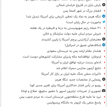
بارش باران در فاروج خراسان شمالی
انفجار بزرگ در شهر المخا یمن
تنگه هرمز به نماد یک تحقیر تاریخی برای آمریکا تبدیل شد!
ماموریت در حال پایان است!
۲۰ حمله رژیم صهیونیستی به درعا و قنیطره در یک هفته
خیزش مردم لبنان علیه دولت سازشکار و خائن
معترضان آرژانتینی پرچم آمریکا را پایین کشیدند
شکاف‌های عمیق در اسرائیل!
هشدار مقام ارشد یمن به عربستان سعودی
اردوغان: توافقنامه مکه پذیرای مشارکت کشورهای دوست است
ادعای بسنت درباره توافق ایران و آمریکا
نتایج آزمون مدارس سمپاد اعلام شد
تاثیرات منفی جنگ علیه ایران بر بازار کار آمریکا
رونمایی از مختصات جدید تنگۀ هرمز
روبیو در رأس فشار حداکثری آمریکا برای تغییر مسیر کوبا
تصویری از تمرینات ترابزون اسپور با حضور ساویچ، صلاح و اونانا
نبرد ما علیه طرح سلطه‌جویی عربستان است، نه مردم جنوب یمن
پاسخ منفی یک لژیونر به باشگاه پرسپولیس