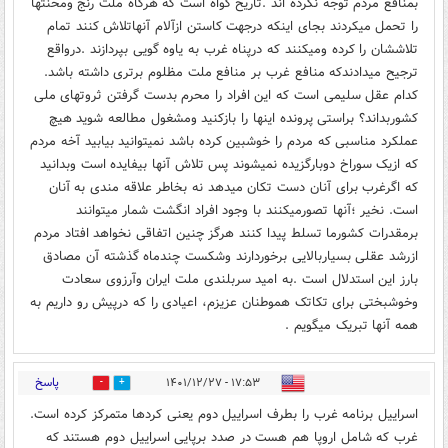
بمنافع مردم توجه نکرده اند .تاریخ گواه است که هرگاه ملت رنج ومحنتها
را تحمل میکردند بجای اینکه درجهت کاستن ازآلام آنهاتلاش کنند تمام
تلاششان را کرده ومیکنند که درپناه غرب به یاوه گویی بپردازند .درواقع
ترجیح میدادندکه منافع غرب بر منافع ملت مظلوم برتری داشته باشد.
کدام عقل سلیمی است که این افراد را محرم بدست گرفتن ثروتهای ملی
کشوربداند؟ براستی پرونده اینها را بازکنید ومشغول مطالعه شوید هیچ
عملکرد مناسبی که مردم را خوشبین کرده باشد نمیتوانید بیابید آخه مردم
که ازیک سوراخ دوبارگزیده نمیشوند پس تلاش آنها بیفایده است وبدانید
که اگرغرب برای آنان دست تکان میدهد نه بخاطر علاقه مندی به آنان
است. نخیر ؛آنها تصورمیکنند با وجود افراد انگشت شمار میتوانند
برمقدرات کشورما تسلط پیدا کنند هرگز چنین اتفاقی نخواهد افتاد مردم
ازرشد عقلی بسیاربالایی برخوردارند وشکست چندماه گذشته آن مصادق
بارز این استدلال است .به امید سربلندی ملت ایران وآرزوی سعادت
وخوشبختی برای تکاتک هموطنان عزیزم، اعیادی را که درپیش رو داریم به
همه آنها تبریک میگویم .
پاسخ
۱۷:۵۳ - ۱۴۰۱/۱۲/۲۷
1
12
اسراییل برنامه غرب را بطرف اسراییل دوم یعنی کردها متمرکز کرده است.
غرب که شامل اروپا هم هست در صدد برپایی اسراییل دوم هستند که