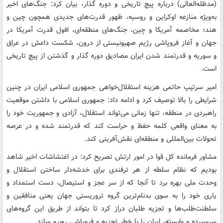
(مدظله‌العالی) درباره پیچ تاریخی و دوره گذار، بیان کرد: جنگ‌های اخیر
به‌ویژه منازعه اوکراین و روسیه، ظهور قدرت‌های جدیدی همچون چین و
هند؛ مخاصمه آمریکا و چین، جنگ‌های منطقه‌ای، افول قدرت آمریکا در
جهان و آغاز فروپاشی رژیم صهیونیستی از درون، شکست داعش در عراق
و سوریه و قدرتمند شدن ایران مصادیق دوره گذار و گذشتن از پیچ تاریخی
است.
امیر سرتیپ حاتمی هزینه استقلال‌خواهی جمهوری اسلامی ایران در چنین
شرایطی را بالا توصیف کرد و ادامه داد: جمهوری اسلامی با داشتن موقعیت
راهبردی در منطقه، تنها زمانی می‌تواند استقلال، آزادی و جمهوریت خود را
به معنای واقعی کلمه حفظ و حراست کند که قدرتمند شده و در عرصه
تحولات بین‌المللی و منطقه‌ای نقش‌آفرینی کند.
مشاور فرمانده کل قوا در امور ارتش تصریح کرد: در اغتشاشات اخیر شاهد
بودیم که نظام سلطه از هر ترفندی برای خدشه‌دار ساختن استقلال و
وحدت ملی بهره برد تا آنجا که از سر عجز و استیصال، دست استمداد و
یاری خود را به سوی بدنام‌ترین گروه تروریستی جهان یعنی منافقین و
سلطنت‌طلب‌ها و تجزیه طلبان دراز کرد تا بتواند از طریق این گروه‌های
سرسپرده و وابسته، ایران را با خطر تجزیه و فروپاشی روبرو سازد.