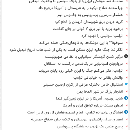
سامانه ضد موشکی لیزری؛ از بلوف سیاسی تا واقعیت میدانی
چرا محمد صلاح ترکیه را به عربستان و آمریکا ترجیح داد
هشدار سرمربی پرسپولیس به جاسوس تیم
گربه جریان برق شهرستان فریمان را قطع کرد
برخورد پراید با تیر برق ۲ فوتی بر جای گذاشت
ترامپ سوئیس را تهدید کرد
سوخو۳۵ با این موشک‌ها به ناوهای‌جنگی حمله می‌کند
تلگراف: جنگ علیه ایران ممکن است به یکی از اشتباهات تاریخ تبدیل شود
درگیر شدن گردشگر اسپانیایی با نظامی صهیونیست
دروازه‌بان اسپانیایی در یک‌قدمی بازگشت به استقلال
ترامپ: فکر می‌کنم جنگ با ایران خیلی زود پایان می‌یابد
واکنش بقائی به خیالبافی ترامپ
استقبال خاص دخترک عراقی از زائران اربعین حسینی
انفجار بزرگ در شهر المخا یمن
شاید روسیه، آمریکا را در ایران زمین‌گیر کند!
ادعای بسنت درباره توافق ایران و آمریکا
افشاگری برادرزاده ترامپ: تمام تصمیم‌هایش از روی ترس است
امضای سران پاکستان، عربستان و ترکیه برای «دفاع جمعی»
پاسخ منفی یک لژیونر به باشگاه پرسپولیس