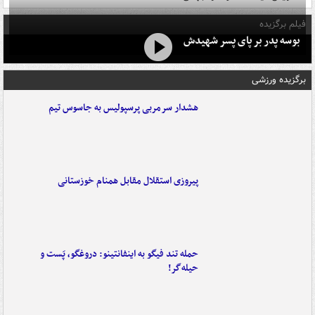
فیلم برگزیده
بوسه‌ پدر بر پای پسر شهیدش
برگزیده ورزشی
هشدار سرمربی پرسپولیس به جاسوس تیم
پیروزی استقلال مقابل همنام خوزستانی
حمله تند فیگو به اینفانتینو: دروغگو، پَست‌ و
حیله‌گر!