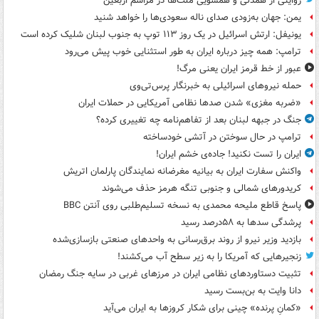
روایتی از همدلی و همسویی ملت‌ها در مراسم اربعین
یمن: جهان به‌زودی صدای ناله سعودی‌ها را خواهد شنید
یونیفل: ارتش اسرائیل در یک روز ۱۱۳ توپ به جنوب لبنان شلیک کرده است
ترامپ: همه چیز درباره ایران به طور استثنایی خوب پیش می‌رود
عبور از خط قرمز ایران یعنی مرگ!
حمله نیروهای اسرائیلی به خبرنگار پرس‌تی‌وی
«ضربه مغزی» شدن صدها نظامی آمریکایی در حملات ایران
جنگ در جبهه لبنان بعد از تفاهم‌نامه چه تغییری کرده؟
ترامپ در حال سوختن در آتشی خودساخته
ایران را تست نکنید! جاده‌ی خشم ایران!
واکنش سفارت ایران به بیانیه مغرضانه نمایندگان پارلمان اتریش
کریدورهای شمالی و جنوبی تنگه هرمز حذف می‌شوند
پاسخ قاطع ملیحه محمدی به نسخه تسلیم‌طلبی روی آنتن BBC
پرشدگی سدها به ۵۸درصد رسید
بازدید وزیر نیرو از روند برق‌رسانی به واحدهای صنعتی بازسازی‌شده
زنجیرهایی که آمریکا را به زیر سطح آب می‌کشند!
تثبیت دستاوردهای نظامی ایران در مرزهای غربی در سایه جنگ رمضان
دانا وایت به بن‌بست رسید
«کمانِ پرنده» چینی برای شکار کروزها به ایران می‌آید