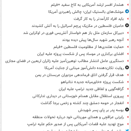
هشدار افسر ارشد آمریکایی به کاخ سفید +فیلم
موشک‌های بالستیک ایران؛ چالش راهبردی آمریکا
باید افراد کارآمدتر را به کار گرفت
حامیان فلسطین در مکزیک پرچم اسرائیل را به آتش کشیدند
دبیرکل سازمان ملل باز هم خواستار آتش‌بس فوری در اوکراین شد
آنچه رهبر شهید سال‌ها پیش دیده بودند
حمایت هلندی‌ها از مظلومیت فلسطین +فیلم
افشای برکناری در موساد پس از شکست پروژه علیه ایران
دستگیری عامل انتشار مطالب توهین‌آمیز علیه زائران اربعین در فضای مجازی
روایت تکان‌دهنده دانش‌آموز مینابی از جنایت آمریکا
هدف قرار گرفتن اتاق‌ فرماندهی مزدوران عربستان در یمن
شکست پروژه «خاورمیانه جدید» نتانیاهو
گزافه‌گویی و لفاظی جدید ترامپ علیه ایران
پیروزی استقلال مقابل همنام خوزستانی در دیداری تدارکاتی
انفجار در حومه دمشق چند کشته و زخمی برجا گذاشت
بوسه‌ پدر بر پای پسر شهیدش
رایزنی عراقچی و همتای موریتانی خود درباره تحولات منطقه
موج تهدید علیه قضات آمریکایی پس از صدور حکم علیه ترامپ