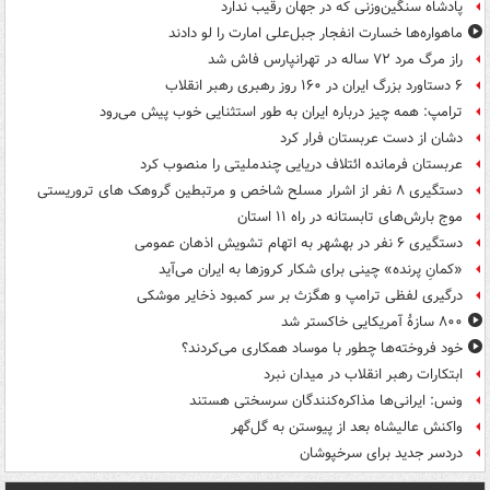
پادشاه سنگین‌وزنی که در جهان رقیب ندارد
ماهواره‌ها خسارت انفجار جبل‌علی امارت را لو دادند
راز مرگ مرد ۷۲ ساله در تهرانپارس فاش شد
۶ دستاورد بزرگ ایران در ۱۶۰ روز رهبری رهبر انقلاب
ترامپ: همه چیز درباره ایران به طور استثنایی خوب پیش می‌رود
دشان از دست عربستان فرار کرد
عربستان فرمانده ائتلاف دریایی چندملیتی را منصوب کرد
دستگیری ۸ نفر از اشرار مسلح شاخص و مرتبطین گروهک های تروریستی
موج بارش‌های تابستانه در راه ۱۱ استان
دستگیری ۶ نفر در بهشهر به اتهام تشویش اذهان عمومی
«کمانِ پرنده» چینی برای شکار کروزها به ایران می‌آید
درگیری لفظی ترامپ و هگزث بر سر کمبود ذخایر موشکی
۸۰۰ سازۀ آمریکایی خاکستر شد
خود فروخته‌ها چطور با موساد همکاری می‌کردند؟
ابتکارات رهبر انقلاب در میدان نبرد
ونس: ایرانی‌ها مذاکره‌کنندگان سرسختی هستند
واکنش عالیشاه بعد از پیوستن به گل‌گهر
دردسر جدید برای سرخپوشان