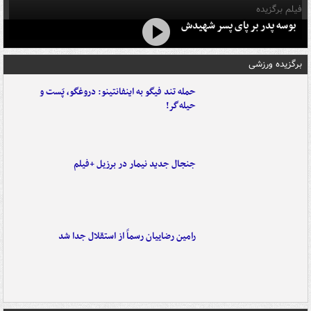
فیلم برگزیده
بوسه‌ پدر بر پای پسر شهیدش
برگزیده ورزشی
حمله تند فیگو به اینفانتینو: دروغگو، پَست‌ و
حیله‌گر!
جنجال جدید نیمار در برزیل +فیلم
رامین رضاییان رسماً از استقلال جدا شد