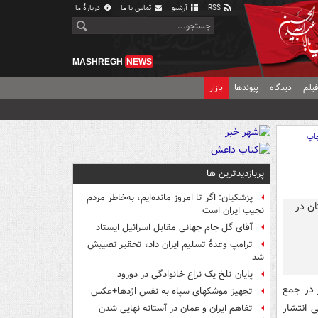
RSS
آرشیو
تماس با ما
دربارهٔ ما
MASHREGH
NEWS
یلم
دیدگاه
پیوندها
بازار
اپ
پربازدیدترین ها
پزشکیان: اگر تا امروز مانده‌ایم، به‌خاطر مردم
نجیب ایران است
آقای گل جام جهانی مقابل اسرائیل ایستاد
ترامپ وعدۀ تسلیم ایران داد، تحقیر نصیبش
شد
پایان تلخ یک نزاع خانوادگی در دورود
 در جمع
تجهیز موشکهای سپاه به نفس اژدها+عکس
 انتشار
تفاهم ایران و عمان در آستانه نهایی شدن