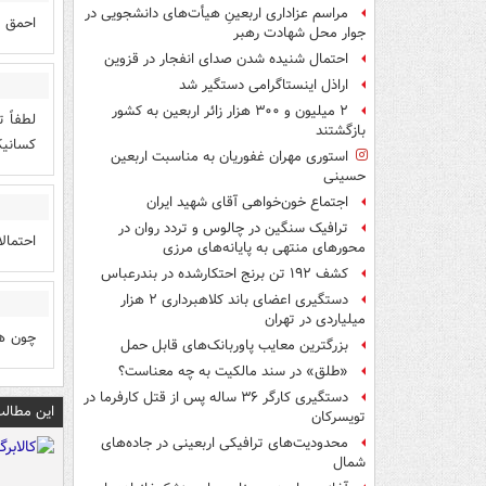
مراسم عزاداری اربعینِ هیأت‌های دانشجویی در
احمق ن
جوار محل شهادت رهبر
احتمال شنیده شدن صدای انفجار در قزوین
اراذل اینستاگرامی دستگیر شد
۲ میلیون و ۳۰۰ هزار زائر اربعین به کشور
لطفاً 
بازگشتند
کسانیک
استوری مهران غفوریان به مناسبت اربعین
حسینی
اجتماع خون‌خواهی آقای شهید ایران
ترافیک سنگین در چالوس و تردد روان در
احتمال
محورهای منتهی به پایانه‌های مرزی
کشف ۱۹۲ تن برنج احتکارشده در بندرعباس
دستگیری اعضای باند کلاهبرداری ۲ هزار
میلیاردی در تهران
چون هز
بزرگترین معایب پاوربانک‌های قابل حمل
«طلق» در سند مالکیت به چه معناست؟
دستگیری کارگر ۳۶ ساله پس از قتل کارفرما در
این مطالب
تویسرکان
محدودیت‌های ترافیکی اربعینی در جاده‌های
شمال‌