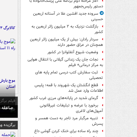
آغاز مرحله دوم برنامه ملی پزشک‌خانواده با
دستور رئیس‌جمهور
سروده جدید افشین علا در آستانه اربعین
حسینی
بازگشت نزدیک به ۲ میلیون زائر اربعین به
کالابرگ ۳ گروه شارژ شد
کشور
سردار رادان: بیش از یک میلیون زائر اربعین
همچنان در عراق حضور دارند
وضعیت شیوع آنفلوانزا در کشور
نجات جان یک زندانی گیلانی با انتقال هوایی
به مرکز درمانی+ فیلم
ثبت سفارش کتب درسی تمام پایه های
تحصیلی
قطع انگشتان یک شهروند با قمه؛ پلیس
استان
اطلاعات وارد عمل شد
گرمای شدید در پایانه‌های مرزی غرب کشور
فیلم برگزی
برخورد با عرضه و تبلیغات غیرقانونی
صاعقه ج
آمپول‌های لاغری
تنبیه مرگبار مرد تاجر به دست همسر و
پسرش
برگزیده و
چند راه‌ ساده برای خنک کردن گوشی داغ