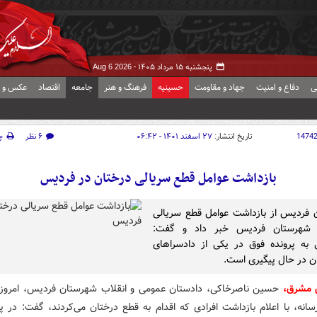
پنجشنبه ۱۵ مرداد ۱۴۰۵ -
Aug 6 2026
ی
دفاع و امنیت
جهاد و مقاومت
حسینیه
فرهنگ و هنر
جامعه
اقتصاد
عکس و ف
1474
تاریخ انتشار:
۲۷ اسفند ۱۴۰۱ - ۰۶:۴۲
۶ نظر
چ
بازداشت عوامل قطع سریالی درختان در فردیس
 فردیس از بازداشت عوامل قطع سریالی
 شهرستان فردیس خبر داد و گفت:
به پرونده فوق در یکی از دادسراهای
 در حال پیگیری است.
ش مشرق،
حسین ناصرخاکی، دادستان عمومی و انقلاب شهرستان فردیس، امروز
انه، با اعلام بازداشت افرادی که اقدام به قطع درختان می‌کردند، گفت: در پی