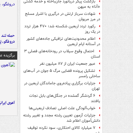
بازگشت پیکر دریانورد جان‌باخته و خدمه کشتی
«آنا» به میهن
شهادت سرباز ارتش در درگیری با اشرار مسلح
در مرز مریوان
رکورد تردد اربعین شکسته شد؛ ۴۷۰ هزار تردد
در یک روز
حمله تند ف
اعلام محدودیت‌های ترافیکی جاده‌های کشور
دروغگو، پَ
در آستانه ایام اربعین
احتمال وقوع سیلاب در رودخانه‌های فصلی ۳
برگزیده 
استان
عبور جمعیت ایران از ۸۷ میلیون نفر
تشکیل پرونده قضایی مرگ ۵ جوان در آب‌های
ساحلی رامسر
جزئیات برگزاری پیاده‌روی جاماندگان اربعین در
تهران
۶ گردشگر گمشده در جنگل‌های بابل نجات
یافتند
آهوی ایران
خواب‌آلودگی علت اصلی تصادف اربعینی‌ها
جزئیات آزمون تعیین رشته مجدد و تغییر رشته
دانش‌آموزان اعلام شد
۷ میلیارد کالای احتکاری، سود نکرده توقیف