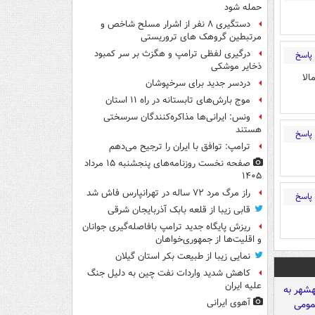
حمله شود
دستگیری ۸ نفر از اشرار مسلح شاخص و
مرتبطین گروهک های تروریستی
درگیری لفظی ترامپ و هگزث بر سر کمبود
پاسخ
ذخایر موشکی
الا
دردسر جدید برای سرخپوشان
موج بارش‌های تابستانه در راه ۱۱ استان
ونس: ایرانی‌ها مذاکره‌کنندگان سرسختی
هستند
پاسخ
ترامپ: توافق با ایران را ترجیح می‌دهم
صفحه نخست روزنامه‌های پنجشنبه ۱۵ مرداد
۱۴۰۵
راز مرگ مرد ۷۲ ساله در تهرانپارس فاش شد
پاسخ
قابی زیبا از قلعه بابک آذربایجان شرقی
ریزش پایگاه جدید ترامپ بافاصله‌گیری جوانان
و اقلیت‌ها از جمهوری‌خواهان
نمایی زیبا از طبیعت بکر استان گیلان
کاهش شدید واردات نفت چین به دلیل جنگ
علیه ایران
آهوی ایرانی