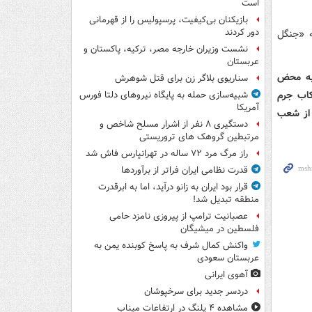
است
بازیکنان بی‌کیفیت، پرسپولیس را از قهرمانی
دور کردند
عروف به «جنگل
نشست وزیران خارجه مصر، ترکیه، پاکستان و
عربستان
 به محض
سناریوی بلاگر زن برای قتل شوهرش
کاب جرم
شبیه‌سازی حمله به پایگاه نیروهای دلتا فورس
آمریکا
 از شعب
دستگیری ۸ نفر از اشرار مسلح شاخص و
مرتبطین گروهک های تروریستی
راز مرگ مرد ۷۲ ساله در تهرانپارس فاش شد
قدرت نظامی ایران فراتر از برآوردها
قرار بود ایران به زانو درآید، اما به ابرقدرت
منطقه تبدیل شد!
عصبانیت ترامپ از پیروزی نامزد حامی
فلسطین در میشیگان
واکنش کمال شرف به پاسخ کوبنده یمن به
عربستان سعودی
آهوی ایرانی
دردسر جدید برای سرخپوشان
مشاهده ۴ پلنگ در ارتفاعات میناب