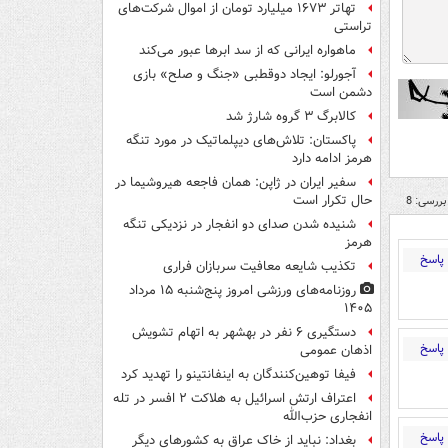
تهاتر ۱۶۷۳ میلیارد تومان از اموال شرکت‌های
تراستی
ماهواره ایرانی که از سد ابرها عبور می‌کند
آجورلو: ایجاد دوقطبی «جنگ و صلح‌» بازی
دشمن است
کالابرگ ۳ گروه شارژ شد
پاکستان: تلاش‌های دیپلماتیک در مورد تنگه
هرمز ادامه دارد
سفیر ایران در ژاپن: همان فاجعه هیروشیما در
حال تکرار است
بررسی: 8
شنیده شدن صدای دو انفجار در نزدیکی تنگه
هرمز
پاسخ
تکذیب شایعه معافیت سربازان فراری
روزنامه‌های ورزشی امروز پنج‌شنبه ۱۵ مرداد
۱۴۰۵
دستگیری ۶ نفر در بهشهر به اتهام تشویش
پاسخ
اذهان عمومی
فیفا توهین‌کنندگان به اینفانتینو را تهدید کرد
اعتراف ارتش اسرائیل به هلاکت ۲ افسر در تله
انفجاری حزب‌الله
پاسخ
بغداد: نباید از خاک عراق به کشورهای دیگر