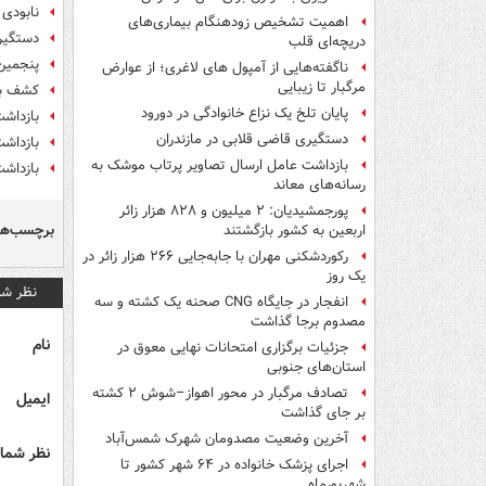
نابودی ۶هزار درخت بلوط برای ۸کیلومتر جاده +ع
اهمیت تشخیص زودهنگام بیماری‌های
دستگیری ۳۸ عضو یک شرکت هر
دریچه‌ای قلب
پنجمین
ناگفته‌هایی از آمپول های لاغری؛ از عوارض
مرگبار تا زیبایی
کشف بیش از ۶۴ هزار عدد ق
پایان تلخ یک نزاع خانوادگی در دورود
بازداش
دستگیری قاضی قلابی در مازندران
بازداشت ۱۲ عضو شبکه هرمی گلد ک
بازداشت عامل ارسال تصاویر پرتاب موشک به
بازداشت ۲ نفر از عوامل درگیری با قهرمان 
رسانه‌های معاند
پورجمشیدیان: ۲ میلیون و ۸۲۸ هزار زائر
برچسب‌ها
اربعین به کشور بازگشتند
رکوردشکنی مهران با جابه‌جایی ۲۶۶ هزار زائر در
یک روز
نظر شم
انفجار در جایگاه CNG صحنه یک کشته و سه
مصدوم برجا گذاشت
نام
جزئیات برگزاری امتحانات نهایی معوق در
استان‌های جنوبی
تصادف مرگبار در محور اهواز–شوش ۲ کشته
ایمیل
بر جای گذاشت
آخرین وضعیت مصدومان شهرک شمس‌آباد
نظر شما 
اجرای پزشک خانواده در ۶۴ شهر کشور تا
شهریورماه