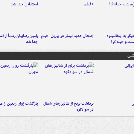
یگو به اینفانتینو:
جنجال جدید نیمار در برزیل +فیلم
رامین رضاییان رسماً از اس
ست‌ و حیله‌گر!
جدا شد
عکس
ی
برداشت برنج از شالیزارهای شمال
بازگشت زوار اربعین از مر
در سوادکوه