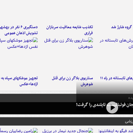
تکذیب شایعه معافیت سربازان
دستگیری ۶ نفر در به
فراری
تشویش اذهان عمومی
موج بارش‌های تابستانه در راه ۱۱
سناریوی بلاگر زن برای قتل
تجهیز موشکهای سپاه به 
شوهرش
اژدها+عکس
ده
ان فوتبالیست تایلندی را گرفت!
رزشی