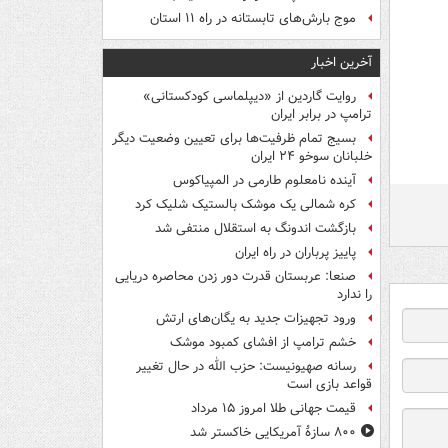
موج بارش‌های تابستانه در راه ۱۱ استان
آخرین اخبار
روایت گاردین از «دیپلماسی کودکستانی»
ترامپ در برابر ایران
بسیج تمام ظرفیت‌ها برای تعیین وضعیت دیگر
خلبانان سوخو ۲۴ ایران
آینده نامعلوم طارمی در المپیاکوس
کره شمالی یک موشک بالستیک شلیک کرد
بازگشت اندونگ به استقلال منتفی شد
پاییز پرباران در راه ایران
صنعا: عربستان قدرت دور زدن محاصره دریایی
را ندارد
ورود تجهیزات جدید به یگان‌های ارتش
خشم ترامپ از افشای کمبود موشک
رسانه صهیونیست: حزب الله در حال تغییر
قواعد بازی است
قیمت جهانی طلا امروز ۱۵ مرداد
۸۰۰ سازۀ آمریکایی خاکستر شد