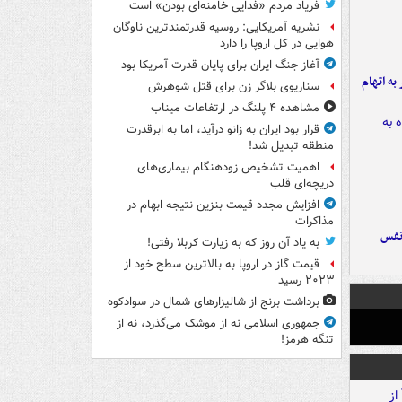
فریاد مردم «فدایی خامنه‌ای بودن» است
نشریه آمریکایی: روسیه قدرتمندترین ناوگان
هوایی در کل اروپا را دارد
آغاز جنگ ایران برای پایان قدرت آمریکا بود
شهر به اتهام
سناریوی بلاگر زن برای قتل شوهرش
مشاهده ۴ پلنگ در ارتفاعات میناب
قرار بود ایران به زانو درآید، اما به ابرقدرت
منطقه تبدیل شد!
اهمیت تشخیص زودهنگام بیماری‌های
دریچه‌ای قلب
افزایش مجدد قیمت بنزین نتیجه ابهام در
مذاکرات
نفس
به یاد آن روز که به زیارت کربلا رفتی!
قیمت گاز در اروپا به بالاترین سطح خود از
۲۰۲۳ رسید
برداشت برنج از شالیزارهای شمال در سوادکوه
جمهوری اسلامی نه از موشک می‌گذرد، نه از
تنگه هرمز!