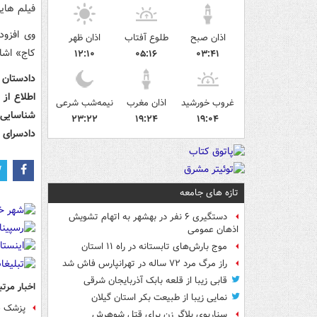
فیلم های
اذان صبح
طلوع آفتاب
اذان ظهر
کاج» اشا
۱۲:۱۰
۰۵:۱۶
۰۳:۴۱
دادستان 
اطلاع از
غروب خورشید
اذان مغرب
نیمه‌شب شرعی
شناسایی 
۲۳:۲۲
۱۹:۲۴
۱۹:۰۴
دادسرای 
تازه های جامعه
دستگیری ۶ نفر در بهشهر به اتهام تشویش
اذهان عمومی
موج بارش‌های تابستانه در راه ۱۱ استان
راز مرگ مرد ۷۲ ساله در تهرانپارس فاش شد
قابی زیبا از قلعه بابک آذربایجان شرقی
اخبار مرتب
نمایی زیبا از طبیعت بکر استان گیلان
پزشک ق
سناریوی بلاگر زن برای قتل شوهرش