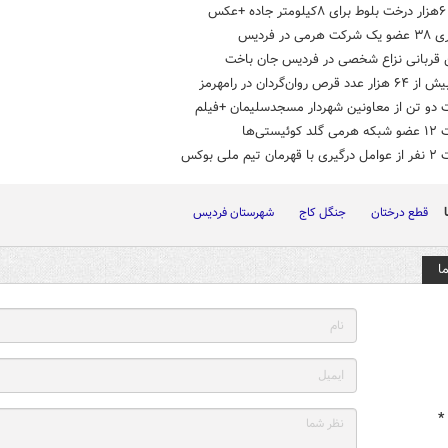
کس
می در فردیس
 قربانی نزاع شخصی در فردیس جان باخت
رص روان‌گردان در رامهرمز
ت دو تن از معاونین شهردار مسجدسلیمان +فیلم
وئیستی‌ها
تیم ملی بوکس
قطع درختان
جنگل کاج
شهرستان فردیس
ا
*