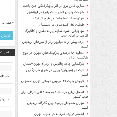
سارق کابل برق بر اثر برق‌گرفتگی جان باخت
شهادت پلیس اهل سنت بلوچ در ایرانشهر
موتورسیکلت‌ها پشت درِ طرح ترافیک
*
لطفا عدد م
طوفان ۱۱۵ کیلومتری در سیستان
مهاجرانی: شرط تداوم یارانه نقدی و کالابرگ
اقامت در ایران است
تردد بیش از ۵ میلیون زائر از مرزهای اربعینی
کشور
نظرات
تخلیه ۸۰ درصدی پارکینگ‌های مهران در موج
بازگشت زائران
بازگشایی جاده چالوس و آزادراه تهران–شمال
ثبت دو زمین‌لرزه پیاپی در شرق هرمزگان و
قشم
دستانش
فروش بلیت ۲۱ میلیون تومانی تهران_اصفهان
رد شد
اتصال ریلی کرمانشاه به بغداد افق تازه‌ای برای
غرب کشور
با پول
مهران همچنان پرترددترین گذرگاه اربعینی
است
انفجار در یک کارخانه در جنوب تهران