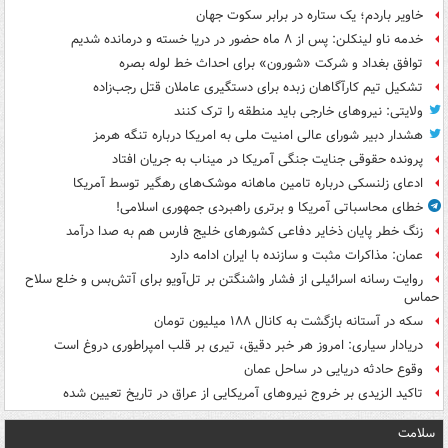
خاویر باردم؛ یک ستاره در برابر سکوت جهان
خدمه ناو لینکلن: پس از ۸ ماه حضور در دریا خسته و درمانده‌ شدیم
توافق بغداد و شرکت «شورون» برای احداث خط لوله بصره
تشکیل تیم کارآگاهان زبده برای دستگیری عاملان قتل رجب‌زاده
ولایتی: نیروهای خارجی باید منطقه را ترک کنند
هشدار دبیر شورای عالی امنیت ملی به امریکا درباره تنگه هرمز
پرونده حقوقی جنایت جنگی آمریکا در میناب به جریان افتاد
ادعای زلنسکی درباره تامین ماهانه موشک‌های رهگیر توسط آمریکا
خطای محاسباتی آمریکا و برتری راهبردی جمهوری اسلامی!
زنگ خطر پایان ذخایر دفاعی کشورهای خلیج فارس هم به صدا درآمد
عمان: مذاکرات مثبت و سازنده با ایران ادامه دارد
روایت رسانه اسرائیلی از فشار واشنگتن بر تل‌آویو برای آتش‌بس و خلع سلاح
حماس
سکه در آستانه بازگشت به کانال ۱۸۸ میلیون تومان
دریادار سیاری: امروز هر خبر دقیق، تیری بر قلب امپراطوری دروغ است
وقوع حادثه دریایی در ساحل عمان
تاکید الزیدی بر خروج نیروهای آمریکایی از عراق در تاریخ تعیین شده
سلامت