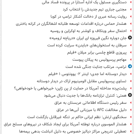
دستگیری مسئول یک اداره آستارا در پرونده فساد مالی
مجتبی جباری تیم جدیدش را انتخاب کرد
روایت رسانه عبری از دخالت آشکار ترامپ در کوبا
هشدار حماس درباره اقدامات توسعه طلبانه اشغالگران در کرانه باختری
احتمال سفر ویتکاف و کوشنر به اوکراین و روسیه
جان دوباره نگین فیروزه ای ایران «دریاچه ارومیه»
سرطان به استخوان‌های «بایدن» سرایت کرده است
پیروزی قاطع چلسی برابر میلان +فیلم
مهاجم پرسپولیس به پیکان پیوست
ترامپ، مرتکب جنایت جنگی شده است
دیدار دوستانه اما جدی؛ اینتر ۲- یوونتوس ۱ +فیلم
تساوی پرسپولیس مقابل الومینیوم اراک در دیدار دوستانه
پشت‌پرده مداخله آمریکا در حمایت از یِن ژاپن؛ خیرخواهی یا خودخواهی؟
همتی: کنترل ترازنامه بانک‌ها با جدیت دنبال می‌شود
سفر رئیس دستگاه اطلاعاتی عربستان به عراق
دلیل مخالفت AFC با میزبانی آبی‌ها در عراق
سخنگوی ارتش: نظم ایرانی حاکم بر تنگه غیرقابل بازگشت است
هشدار الموسوی درباره توطئه آمریکا برای ایجاد شکاف در نیروهای مسلح عراق
تعطیلی تدریجی مراکز دیالیز خصوصی به دلیل انباشت بدهی بیمه‌ها