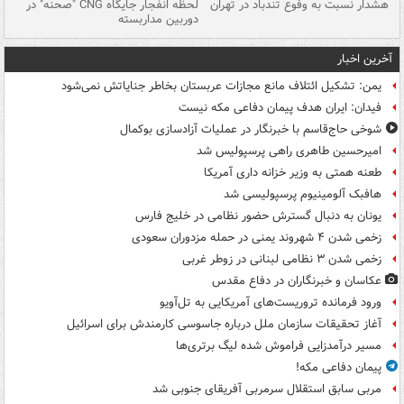
ای
هشدار نسبت به وفوع تندباد در تهران
لحظه انفجار جایگاه CNG "صحنه" در
دس
دوربین مداربسته
ات
آخرین اخبار
یمن: تشکیل ائتلاف مانع مجازات عربستان بخاطر جنایاتش نمی‌شود
فیدان: ایران هدف پیمان دفاعی مکه نیست
شوخی حاج‌قاسم با خبرنگار در عملیات آزادسازی بوکمال
امیرحسین طاهری راهی پرسپولیس شد
طعنه همتی به وزیر خزانه داری آمریکا
هافبک آلومینیوم پرسپولیسی شد
یونان به دنبال گسترش حضور نظامی در خلیج فارس
زخمی شدن ۴ شهروند یمنی در حمله مزدوران سعودی
زخمی شدن ۳ نظامی لبنانی در زوطر غربی
عکاسان و خبرنگاران در دفاع مقدس
ورود فرمانده تروریست‌های آمریکایی به تل‌آویو
آغاز تحقیقات سازمان ملل درباره جاسوسی کارمندش برای اسرائیل
مسیر درآمدزایی فراموش شده لیگ برتری‌ها
پیمان دفاعی مکه!
مربی سابق استقلال سرمربی آفریقای جنوبی شد