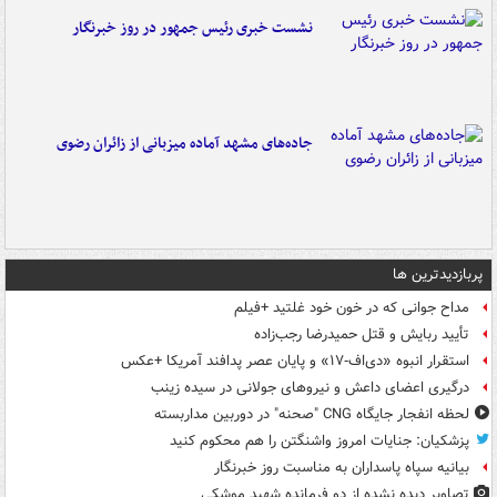
نشست خبری رئیس جمهور در روز خبرنگار
جاده‌های مشهد آماده میزبانی از زائران رضوی
پربازدیدترین ها
مداح جوانی که در خون خود غلتید +فیلم
تأیید ربایش و قتل حمیدرضا رجب‌زاده
استقرار انبوه «دی‌اف‑۱۷» و پایان عصر پدافند آمریکا +عکس
درگیری اعضای داعش و نیروهای جولانی در سیده زینب
لحظه انفجار جایگاه CNG "صحنه" در دوربین مداربسته
پزشکیان: جنایات امروز واشنگتن را هم محکوم کنید
بیانیه سپاه پاسداران به مناسبت روز خبرنگار
تصاویر دیده‌ نشده از دو فرمانده شهید موشکی