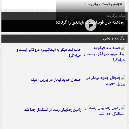
افزایش قیمت جهانی طلا
فیلم برگزیده
صاعقه جان فوتبالیست تایلندی را گرفت!
برگزیده ورزشی
حمله تند فیگو به اینفانتینو: دروغگو، پَست‌ و
حیله‌گر!
جنجال جدید نیمار در برزیل +فیلم
رامین رضاییان رسماً از استقلال جدا شد