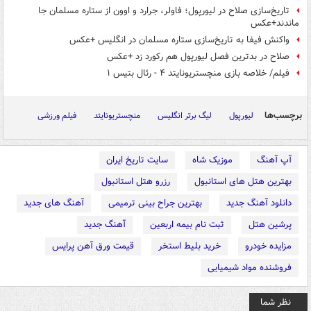
تاریخ‌سازی صلاح در لیورپول؛ فاولر، جرارد و اوون از ستاره مسلمان جا
ماندند+عکس
واکنش فیفا به تاریخ‌سازی ستاره مسلمان در انگلیس +عکس
صلاح در بدترین فصل لیورپول هم رکورد زد +عکس
فیلم/ خلاصه بازی منچستریونایتد ۴ - رئال بتیس ۱
برچسب‌ها
لیورپول
لیگ برتر انگلیس
منچستریونایتد
فیلم ورزشی
آپ آهنگ
موزیک شاه
سایت تاریخ ایران
بهترین هتل های استانبول
رزرو هتل استانبول
دانلود آهنگ جدید
بهترین جراح بینی ترمیمی
آهنگ های جدید
پرشین هتل
ثبت نام بیمه اربعین
آهنگ جدید
مزایده خودرو
خرید بلیط استخر
قیمت ورق آهن پرایس
فروشنده مواد شیمیایی
نظر شما