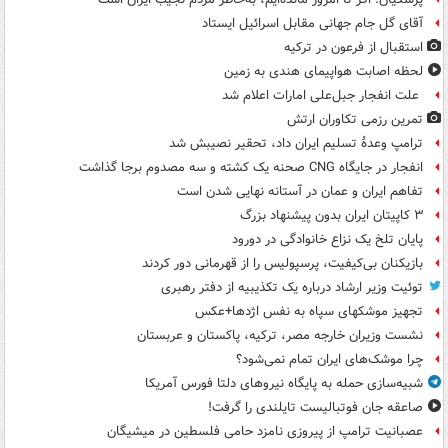
آقای گل جام جهانی مقابل اسرائیل ایستاد
استقبال از فرعون در ترکیه
لحظه اصابت هواپیمای هندی به زمین
علت انفجار جبل‌علی امارات اعلام شد
تمرین رزمی تکاوران ارتش
ترامپ وعدۀ تسلیم ایران داد، تحقیر نصیبش شد
انفجار در جایگاه CNG صحنه یک کشته و سه مصدوم برجا گذاشت
تفاهم ایران و عمان در آستانه نهایی شدن است
۳ کاپیتان ایران بدون پیشنهاد بزرگ
پایان تلخ یک نزاع خانوادگی در دورود
بازیکنان بی‌کیفیت، پرسپولیس را از قهرمانی دور کردند
توئیت وزیر ارشاد درباره یک تکذیبیه از دفتر رهبری
تجهیز موشکهای سپاه به نفس اژدها+عکس
نشست وزیران خارجه مصر، ترکیه، پاکستان و عربستان
چرا موشک‌های ایران تمام نمی‌شود؟
شبیه‌سازی حمله به پایگاه نیروهای دلتا فورس آمریکا
صاعقه جان فوتبالیست تایلندی را گرفت!
عصبانیت ترامپ از پیروزی نامزد حامی فلسطین در میشیگان