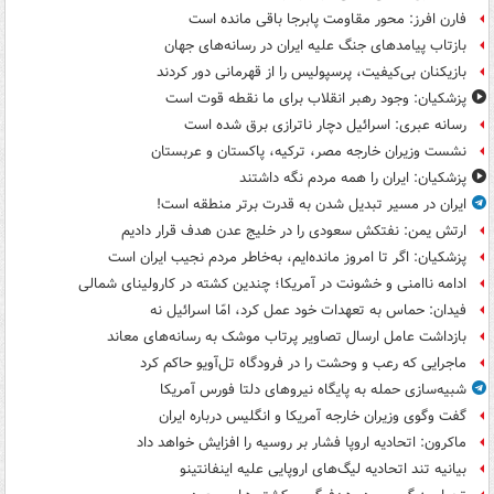
فارن افرز: محور مقاومت پابرجا باقی مانده است
بازتاب پیامدهای جنگ علیه ایران در رسانه‌های جهان
بازیکنان بی‌کیفیت، پرسپولیس را از قهرمانی دور کردند
پزشکیان: وجود رهبر انقلاب برای ما نقطه قوت است
رسانه عبری: اسرائیل دچار ناترازی برق شده است
نشست وزیران خارجه مصر، ترکیه، پاکستان و عربستان
پزشکیان: ایران را همه مردم نگه داشتند
ایران در مسیر تبدیل شدن به قدرت برتر منطقه است!
ارتش یمن: نفتکش سعودی را در خلیج عدن هدف قرار دادیم
پزشکیان: اگر تا امروز مانده‌ایم، به‌خاطر مردم نجیب ایران است
ادامه ناامنی و خشونت در آمریکا؛ چندین کشته در کارولینای شمالی
فیدان: حماس به تعهدات خود عمل کرد، امّا اسرائیل نه
بازداشت عامل ارسال تصاویر پرتاب موشک به رسانه‌های معاند
ماجرایی که رعب و وحشت را در فرودگاه تل‌آویو حاکم کرد
شبیه‌سازی حمله به پایگاه نیروهای دلتا فورس آمریکا
گفت وگوی وزیران خارجه آمریکا و انگلیس درباره ایران
ماکرون: اتحادیه اروپا فشار بر روسیه را افزایش خواهد داد
بیانیه تند اتحادیه لیگ‌های اروپایی علیه اینفانتینو