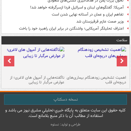
تحول بزرگ یمن در هدف‌گیری کشتی‌های سعودی
آمریکا: گفتگوهای لبنان و اسرائیل فردا ازسرگرفته خواهد شد!
تفاهم ایران و عمان در آستانه نهایی شدن است
وزیر صمت عازم قرقیزستان شد
اعتراف تحلیلگر آمریکایی؛ واشنگتن در برابر ایران راهبرد خود را باخت
سلامت
اهمیت تشخیص زودهنگام بیماری‌های
ناگفته‌هایی از آمپول های لاغری؛ از
دریچه‌ای قلب
عوارض مرگبار تا زیبایی
تا
نسخه دسکتاپ
کليه حقوق اين سايت متعلق به پایگاه خبري-تحليلي مشرق نيوز می باشد و
استفاده از مطالب آن با ذکر منبع بلامانع است.
طراحی و تولید: نستوه