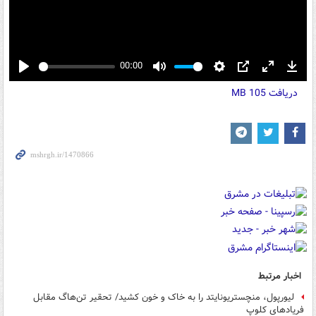
00:00
Play
Mute
Settings
PIP
Enter
Down
دریافت
105 MB
fullscreen
اخبار مرتبط
لیورپول، منچستریونایتد را به خاک و خون کشید/ تحقیر تن‌هاگ مقابل
فریادهای کلوپ