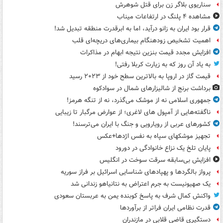
سناریوی بلاگر زن برای قتل شوهرش
مشاهده ۴ پلنگ در ارتفاعات میناب
قرار بود ایران به زانو درآید، اما به ابرقدرت منطقه تبدیل شد!
اهمیت تشخیص زودهنگام بیماری‌های دریچه‌ای قلب
افزایش مجدد قیمت بنزین نتیجه ابهام در مذاکرات
به یاد آن روز که به زیارت کربلا رفتی!
قیمت گاز در اروپا به بالاترین سطح خود از ۲۰۲۳ رسید
برداشت برنج از شالیزارهای شمال در سوادکوه
جمهوری اسلامی نه از موشک می‌گذرد، نه از تنگه هرمز!
ناگفته‌هایی از آمپول های لاغری؛ از عوارض مرگبار تا زیبایی
کشورهای عربی از رویارویی و جنگ با ایران می‌ترسند!
تجهیز موشکهای سپاه به نفس اژدها+عکس
پایان تلخ یک نزاع خانوادگی در دورود
افزایش بی‌سابقه سرقت سوخت در انگلیس
پرواز بالگردها و پهپادهای شناسایی اسرائیل بر فراز سوریه
یک صهیونیست به جرم اعتراض به نتانیاهو زندانی شد
واکنش کمال شرف به پاسخ کوبنده یمن به عربستان سعودی
قدرت نظامی ایران فراتر از برآوردها
دستگیری قاضی قلابی در مازندران