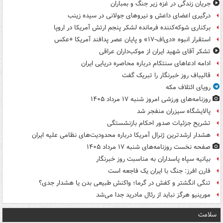
جریان زندگی در غزه زیر جنگ و بمباران
درگیری اعضای داعش و نیروهای جولانی در سیده زینب
برکناری شوکه‌کننده فرمانده لشکر پنجم ارتش آمریکا در اروپا
استقرار انبوه «دی‌اف‑۱۷» و پایان عصر پدافند آمریکا +عکس
تشکر آقای شهید ایران از موکب‌داران عراقی
ادامه ادعاهای سنتکام درباره محاصره دریایی ایران
قالیباف روز خبرنگار را تبریک گفت
رویای ائتلاف مکه
روزنامه‌های ورزشی امروز ‌شنبه ۱۷ مرداد ۱۴۰۵
پالایشگاه سیزران منفجر شد
تشریح جزئیات صدور احکام بازنشستگی
هشدار ارشدترین ژنرال آمریکا درباره محدودیت‌های نظامی علیه ایران
صفحه نخست روزنامه‌های شنبه ۱۷ مرداد ۱۴۰۵
بیانیه سپاه پاسداران به مناسبت روز خبرنگار
فارن افرز: جنگ با ایران یک فاجعه است
تنگی انگشتر و کفش در گرما؛ واکنش طبیعی بدن یا هشدار جدی؟
مورینیو هرگز نباید از رئال مادرید جدا می‌شد
سلامت