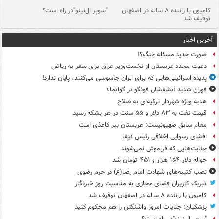
۱ خودرو با ۱۹
کامیون با راننده ۸ ساله در اصفهان
"سوپر ال‌نینو"در راه است؟
رگ
توقیف شد
ته
آخرین اخبار
صورت جدید مسئله جنگ؟!
دعوت مجدد عربستان از نخست‌وزیر عراق برای سفر به ریاض
پدیده اسرائیلی‌هایی که برای ایران جاسوسی می‌کنند، پایان ندارد!
فوران شدید آتشفشان فوئگو در گواتمالا
هدیه ویژه شهردار ترکیه‌ای به صلاح
قیمت نفت به ۸۳ دلار و ۵۵ سنت در هر بشکه رسید
مقام سابق صهیونیست: عربستان ببر کاغذی است
افشای رسوایی اخلاقی رئیس فیفا
جنایت‌هایی که فراموش نمی‌شوند
حواله دلار ۱۵۴ هزار و ۴۵۱ تومان شد
نصب کتیبه‌های شهادت امام رضا(ع) در حرم رضوی
تبریک کاربران فضای مجازی به مناسبت روز خبرنگار
کامیون با راننده ۸ ساله در اصفهان توقیف شد
پزشکیان: جنایات امروز واشنگتن را هم محکوم کنید
"سوپر ال‌نینو"در راه است؟