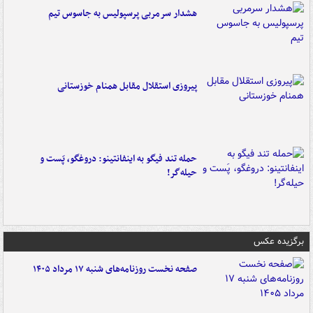
هشدار سرمربی پرسپولیس به جاسوس تیم
پیروزی استقلال مقابل همنام خوزستانی
حمله تند فیگو به اینفانتینو: دروغگو، پَست‌ و
حیله‌گر!
برگزیده عکس
صفحه نخست روزنامه‌های شنبه ۱۷ مرداد ۱۴۰۵