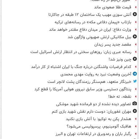
قیمت طلا صعودی ماند
آتش سوزی مهیب یک ساختمان ۱۲ طبقه در جاکارتا
بازتاب «پیمان دفاعی مکه» در رسانه‌های ترکیه
وزارت دفاع: ایران در میدان دفاع مقتدر خواهد ماند
بیل مکانیکی ارتش صهیونی واژگون شد
مقصد جدید پسر زیدان
رسانه عبری زبان: روزهای سختی در انتظار ارتش اسرائیل است
چین ونیز شد!
کدام فرضیات واشنگتن درباره جنگ با ایران اشتباه از کار درآمد
آخرین وضعیت نبرد به روایت مهدی محمدی
خبرنگار متعهد، هم‌سنگر رزمندگان پشت لانچر است
پنتاگون دسترسی وزیر سابق نیروی هوایی آمریکا را قطع کرد
نقطه، ته خط!
تصاویر دیده‌ نشده از دو فرمانده شهید موشکی
مهران غفوریان: دوست دارم نقش شهید بازی کنم
هشدار پکن به توکیو: با آتش بازی نکنید
هافبک آلومینیوم، پرسپولیسی می‌شود؟
رگبار باران و رعدوبرق در ارتفاعات تهران و البرز