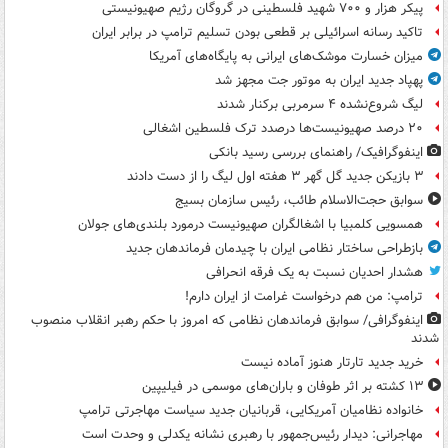
پیکر هزار و ۷۰۰ شهید فلسطینی در گروگان رژیم صهیونیستی
تاکید رسانه اسرائیلی بر قطعی بودن تسلیم ترامپ در برابر ایران
میزان خسارت موشک‌های ایرانی به پایگاه‌های آمریکا
پهپاد جدید ایران به موتور جت مجهز شد
لیگ شروع‌نشده ۴ سرمربی برکنار شدند
۲۰ درصد صهیونیست‌ها درصدد ترک فلسطین اشغالی
اینفوگرافیک/ راهنمای بررسی رسید بانکی
۳ بازیکن جدید گل گهر ۳ هفته اول لیگ را از دست دادند
سوابق حجت‌الاسلام طائب، رئیس سازمان بسیج
همسویی کلمبیا با اشغالگران صهیونیست درمورد بلندی‌های جولان
بازطراحی ساختار نظامی ایران با چیدمان فرماندهان جدید
هشدار احدیان نسبت به یک فرقه انحرافی
ترامپ: من هم درخواست غرامت از ایران دارم!
اینفوگرافی/ سوابق فرماندهان نظامی که امروز با حکم رهبر انقلاب منصوب
شدند
خرید جدید تارتار هنوز آماده نیست
۱۳ کشته بر اثر طوفان و باران‌های موسمی در فیلیپین
خانواده نظامیان آمریکایی، قربانیان جدید سیاست مهاجرتی ترامپ
مهاجرانی: دیدار رئیس‌جمهور با رهبری نشانه یکدلی و وحدت است