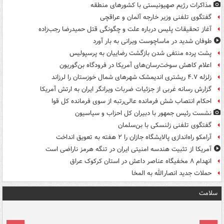
مذاکرات رژیم صهیونیستی با کشورهای منطقه
گفتگوی تلفنی وزیر خارجه آلمان و عراقچی
آغاز تحقیقات پلیس درباره علت و چگونگی قتل حمیدرضا رجب‌زاده
طوفان شدید در ماساچوست ویرانی به بار آورد
پشت پرده منتفی شدن بازگشت رضاییان به پرسپولیس
اعلام کاهش سوخت‌رسان‌های آمریکا در فرودگاه بن‌گوریون
زلزله ۴.۷ ریشتری اندیمشک شهرهای شمال خوزستان را لرزاند
گزارش رسانه غربی از جزئیات ضربات ویرانگر ایران به ارتش آمریکا
احکام انتصاب شش فرمانده عالی‌رتبه از سوی فرمانده کل قوا
نشست رئیس جمهور با دبیران کل احزاب و سیاسیون
گفتگوی تلفنی زلنسکی با بن‌سلمان
آرامکو راه‌اندازی پالایشگاه جازان را ۲ هفته به تعویق انداخت
آمریکا از تثبیت هندسه امنیتی ایران در تنگه هرمز ناراضی است
انهدام ۸ مخفیگاه عناصر داعش در استان کرکوک عراق
حملات جدید انصارالله به المخا
سلامت