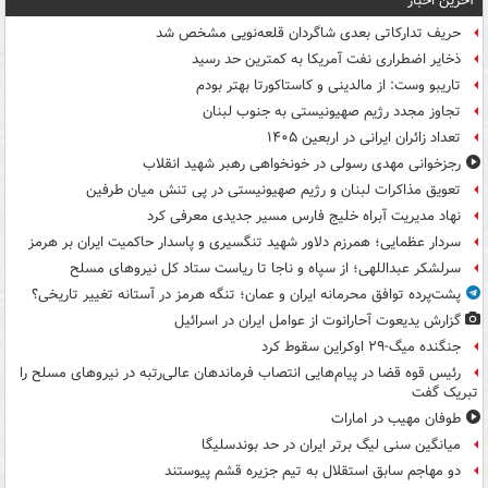
آخرین اخبار
حریف تدارکاتی بعدی شاگردان قلعه‌نویی مشخص شد
ذخایر اضطراری نفت آمریکا به کمترین حد رسید
تاریبو وست: از مالدینی و کاستاکورتا بهتر بودم
تجاوز مجدد رژیم صهیونیستی به جنوب لبنان
تعداد زائران ایرانی در اربعین ۱۴۰۵
رجزخوانی مهدی رسولی در خونخواهی رهبر شهید انقلاب
تعویق مذاکرات لبنان و رژیم صهیونیستی در پی تنش میان طرفین
نهاد مدیریت آبراه خلیج فارس مسیر جدیدی معرفی کرد
سردار عظمایی؛ همرزم دلاور شهید تنگسیری و پاسدار حاکمیت ایران بر هرمز
سرلشکر عبداللهی؛ از سپاه و ناجا تا ریاست ستاد کل نیروهای مسلح
پشت‌پرده توافق محرمانه ایران و عمان؛ تنگه هرمز در آستانه تغییر تاریخی؟
گزارش یدیعوت آحارانوت از عوامل ایران در اسرائیل
جنگنده میگ-۲۹ اوکراین سقوط کرد
رئیس قوه قضا در پیام‌هایی انتصاب‌ فرماندهان عالی‌رتبه در نیروهای مسلح را
تبریک گفت
طوفان مهیب در امارات
میانگین سنی لیگ برتر ایران در حد بوندسلیگا
دو مهاجم سابق استقلال به تیم جزیره قشم پیوستند