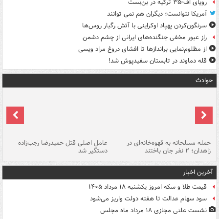
رویای اف-۳۵ ترکیه در بن‌بست
آمریکا نتوانست؛ دیگران هم نمی توانند
سرنگون‌کردن پهپاد اوکراینی با آتش رگبار روس‌ها
راز عبور مخفی جنگنده‌های ایرانی از چشم دشمن
از مظلوم‌نمایی براندازها تا افشای دروغ مراد ویسی
قله دماوند در تابستان سفیدپوش شد!
حوادث
حمله مسلحانه به قهوه‌خانه‌ای در
عامل اصلی قتل حمیدرضا رجب‌زاده
گر
زاهدان؛ ۲ نفر جان باختند
دستگیر شد
نا
آخرین اخبار
قیمت طلا و سکه امروز یکشنبه ۱۸ مرداد ۱۴۰۵
سود سهام عدالت تا هفته دولت واریز می‌شود
نشست علنی مجازی ۱۸ مرداد ماه مجلس