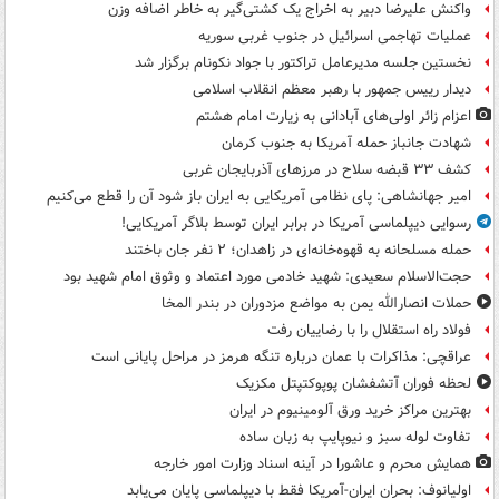
واکنش علیرضا دبیر به اخراج یک کشتی‌گیر به خاطر اضافه وزن
عملیات تهاجمی اسرائیل در جنوب غربی سوریه
نخستین جلسه مدیرعامل تراکتور با جواد نکونام برگزار شد
دیدار رییس جمهور با رهبر معظم انقلاب اسلامی
اعزام زائر اولی‌های آبادانی به زیارت امام هشتم
شهادت جانباز حمله آمریکا به جنوب کرمان
کشف ۳۳ قبضه سلاح در مرزهای آذربایجان غربی
امیر جهانشاهی: پای نظامی آمریکایی به ایران باز شود آن را قطع می‌کنیم
رسوایی دیپلماسی آمریکا در برابر ایران توسط بلاگر آمریکایی!
حمله مسلحانه به قهوه‌خانه‌ای در زاهدان؛ ۲ نفر جان باختند
حجت‌الاسلام سعیدی: شهید خادمی مورد اعتماد و وثوق امام شهید بود
حملات انصارالله یمن به مواضع مزدوران در بندر المخا
فولاد راه استقلال را با رضاییان رفت
عراقچی: مذاکرات با عمان درباره تنگه هرمز در مراحل پایانی است
لحظه فوران آتشفشان پوپوکتپتل مکزیک
بهترین مراکز خرید ورق آلومینیوم در ایران
تفاوت لوله سبز و نیوپایپ به زبان ساده
همایش محرم و عاشورا در آینه اسناد وزارت امور خارجه
اولیانوف: بحران ایران-آمریکا فقط با دیپلماسی پایان می‌یابد