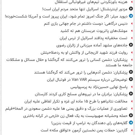
هزینه باورنکردنی تیم‌های غیرفوتبالی استقلال
مزدور اینترنشنال: اسرائیل تنها متحد مردم ایران است!
دیوید میلر: اگر جنگ امروز تمام شود، ایران پیروز است و آمریکا شکست‌خورده!
دنیس درگاهی: دوست داشتم در جام جهانی بازی کنم
موشک‌های پاتریوت عربستان هم ته‌ کشید
تست مخفیانه پدافند اسرائیل از ترس ایران
جاده‌های مشهد آماده میزبانی از زائران رضوی
روایت فرزند شهید لاریجانی از واکنش او به ردصلاحیتش
پزشکیان: دشمن کسانی را ترور می‌کنند که گره‌گشا و حلال مسائل و مشکلات
جامعه ما هستند
پزشکیان: دشمن آدم‌هایی را ترور می‌کند که گره‌گشا هستند
توضیحاتی درباره سیستم Van VAR در فوتبال ایران
پاسخ نهایی حسین‌نژاد به پرسپولیس
پزشکیان: برادران ما در نیروهای مسلح کاری کردند کارستان
مخالفت نتانیاهو با طرح ۱۵ ماده ای غزه و تکرار لفاظی علیه ایران
تصاویری از عملیات بزرگ و دقیق یمنی ها علیه دشمن سعودی در المخا+فیلم
حمله وحشیانه صهیونیست به یک فعال زن خارجی در کرانه باختری
گلایه‌های رای دهندگان به ترامپ از قیمت بنزین!
گاردین: حملات یمن نخستین آزمون «توافق مکه» است