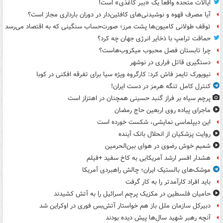
ایالات متحده واقعاً یک «ببر کاغذی» است!
آیا مصرف قهوه و نوشیدنی‌های کافئین‌دار در دوران بارداری مجاز است؟
توقف طولانی کامیون‌ها پشت مرز؛ صورت‌حساب سنگینی که به اقتصاد می‌رسد
حماقت ترامپ با ذخایر انرژی جهان چه کرد؟
چرا تابستان فصل محبوب میکروب‌هاست؟
دستگیری قاتل فراری در نوشهر
نیویورک تایمز فاش کرد: کارگروه ویژه سیا برای تفرقه افکنی در کوبا
کنترل کامل تنگه هرمز در دست ایران!
پرچم سیاه بر فراز گنبد حسینی همچنان در اهتزاز است
ماجرای پیاده روی اربعین حاج رمضان
این دیپلماسی نمایشی، شکست خورده است
روایت پزشکیان از انحلال بانک آینده
شمیم خوش رضوی در هوای بین‌الحرمین
هشدار افسر ارشد آمریکایی به کاخ سفید +فیلم
موشک‌های بالستیک ایران؛ چالش راهبردی آمریکا
باید افراد کارآمدتر را به کار گرفت
حامیان فلسطین در مکزیک پرچم اسرائیل را به آتش کشیدند
دبیرکل سازمان ملل باز هم خواستار آتش‌بس فوری در اوکراین شد
آنچه رهبر شهید سال‌ها پیش دیده بودند