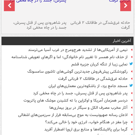
شته
حادثه غرق‌شدگی در طاقانک ۲ قربانی
پدر شاهرودی پس از قتل پسرش،
دس
گرفت
جسد را در چاه مخفی کرد
آخرین اخبار
نیمی از آمریکایی‌ها از تشدید هرج‌ومرج در غرب آسیا می‌ترسند
از حذف نام همسر تا تغییر نام خانوادگی؛ اما و اگرهای تعویض شناسنامه
نمایی زیبا از تنگه کریان جزیره قشم
رکوردشکنی پیش‌فروش جدیدترین گوشی‌های تاشوی سامسونگ
حادثه غرق‌شدگی در طاقانک ۲ قربانی گرفت
مسجد جامع یزد، از باشکوه‌ترین معماری‌های ایران
پدر شاهرودی پس از قتل پسرش، جسد را در چاه مخفی کرد
دردسر همزمان آمریکا و اوکراین با ته کشیدن موشک های پاتریوت
آثار مخرب مصرف الکل و سیگار در بروز بیماری‌ها
اذعان رسانه صهیونیست به موج بی‌سابقه فرار از سرزمین‌های اشغالی
چرا مغز در هنگام خواب، انرژی خود را خالی می‌کند؟
گرما برای پالایشگاه‌ها و منابع برق اروپا اضطرار آفرید