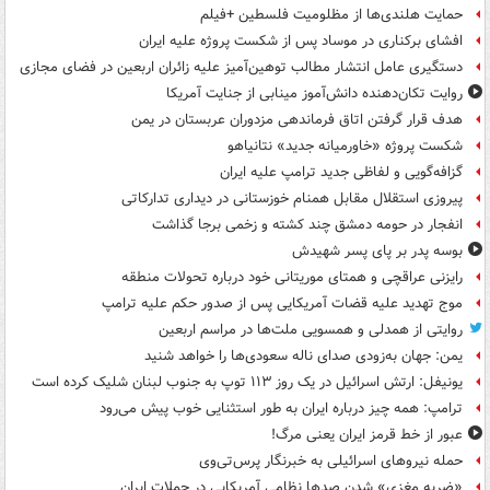
حمایت هلندی‌ها از مظلومیت فلسطین +فیلم
افشای برکناری در موساد پس از شکست پروژه علیه ایران
دستگیری عامل انتشار مطالب توهین‌آمیز علیه زائران اربعین در فضای مجازی
روایت تکان‌دهنده دانش‌آموز مینابی از جنایت آمریکا
هدف قرار گرفتن اتاق‌ فرماندهی مزدوران عربستان در یمن
شکست پروژه «خاورمیانه جدید» نتانیاهو
گزافه‌گویی و لفاظی جدید ترامپ علیه ایران
پیروزی استقلال مقابل همنام خوزستانی در دیداری تدارکاتی
انفجار در حومه دمشق چند کشته و زخمی برجا گذاشت
بوسه‌ پدر بر پای پسر شهیدش
رایزنی عراقچی و همتای موریتانی خود درباره تحولات منطقه
موج تهدید علیه قضات آمریکایی پس از صدور حکم علیه ترامپ
روایتی از همدلی و همسویی ملت‌ها در مراسم اربعین
یمن: جهان به‌زودی صدای ناله سعودی‌ها را خواهد شنید
یونیفل: ارتش اسرائیل در یک روز ۱۱۳ توپ به جنوب لبنان شلیک کرده است
ترامپ: همه چیز درباره ایران به طور استثنایی خوب پیش می‌رود
عبور از خط قرمز ایران یعنی مرگ!
حمله نیروهای اسرائیلی به خبرنگار پرس‌تی‌وی
«ضربه مغزی» شدن صدها نظامی آمریکایی در حملات ایران