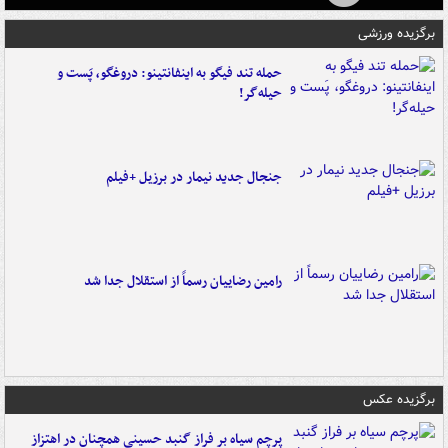
برگزیده ورزشی
حمله تند فیگو به اینفانتینو: دروغگو، پَست‌ و
حیله‌گر!
جنجال جدید نیمار در برزیل +فیلم
رامین رضاییان رسماً از استقلال جدا شد
برگزیده عکس
پرچم سیاه بر فراز گنبد حسینی همچنان در اهتزاز