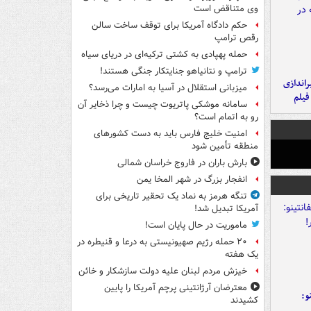
وی متناقض است
حکم دادگاه آمریکا برای توقف ساخت سالن
رقص ترامپ
حمله پهپادی به کشتی ترکیه‌ای در دریای سیاه
ترامپ و نتانیاهو جنایتکار جنگی هستند!
یراندازی
میزبانی استقلال در آسیا به امارات می‌رسد؟
فیلم
سامانه موشکی پاتریوت چیست و چرا ذخایر آن
رو به اتمام است؟
امنیت خلیج فارس باید به دست کشورهای
منطقه تأمین شود
بارش باران در فاروج خراسان شمالی
انفجار بزرگ در شهر المخا یمن
تنگه هرمز به نماد یک تحقیر تاریخی برای
آمریکا تبدیل شد!
ماموریت در حال پایان است!
۲۰ حمله رژیم صهیونیستی به درعا و قنیطره در
یک هفته
خیزش مردم لبنان علیه دولت سازشکار و خائن
معترضان آرژانتینی پرچم آمریکا را پایین
و:
کشیدند