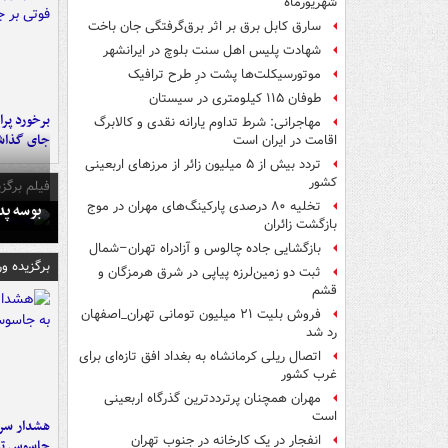
شهریورماه
سارق کابل برق بر اثر برق‌گرفتگی جان باخت
شهادت پلیس اهل سنت بلوچ در ایرانشهر
موتورسیکلت‌ها پشت درِ طرح ترافیک
طوفان ۱۱۵ کیلومتری در سیستان
مهاجرانی: شرط تداوم یارانه نقدی و کالابرگ
جای گذا
اقامت در ایران است
تردد بیش از ۵ میلیون زائر از مرزهای اربعینی
کشور
فیلم برگزی
تخلیه ۸۰ درصدی پارکینگ‌های مهران در موج
بوسه‌ پ
بازگشت زائران
بازگشایی جاده چالوس و آزادراه تهران–شمال
برگزیده و
ثبت دو زمین‌لرزه پیاپی در شرق هرمزگان و
قشم
فروش بلیت ۲۱ میلیون تومانی تهران_اصفهان
رد شد
اتصال ریلی کرمانشاه به بغداد افق تازه‌ای برای
غرب کشور
مهران همچنان پرترددترین گذرگاه اربعینی
است
هشدار سرم
انفجار در یک کارخانه در جنوب تهران
جاسوس تی