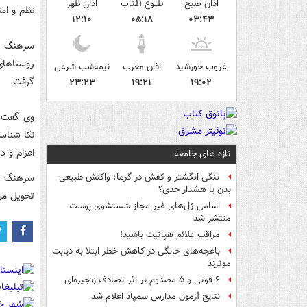
اذان صبح
طلوع آفتاب
اذان ظهر
نظم و ام
۱۲:۱۰
۰۵:۱۸
۰۳:۴۳
سرهنگ عز
روستاهای
غروب خورشید
اذان مغرب
نیمه‌شب شرعی
گرفت.
۲۳:۲۳
۱۹:۲۱
۱۹:۰۲
وی گفت: 
نکا شناس
اعزام و در یک عملیات 
تازه های جامعه
سرهنگ عز
تنگی انگشتر و کفش در گرما؛ واکنش طبیعی
بدن یا هشدار جدی؟
تحویل مر
اسامی ژل‌های غیر مجاز شستشوی پوست
منتشر شد
مراقب علائم هپاتیت باشید!
باغچه‌های خانگی در کاهش خطر ابتلا به دیابت
موثرند
۶ فوتی و ۵ مصدوم بر اثر تصادف زنجیره‌ای
نتایج آزمون مدارس سمپاد اعلام شد