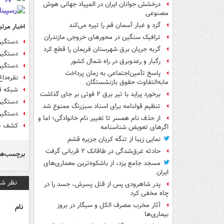
درخشش جوانان ایران در المپیاد جهانی هوش
مصنوعی
گرد و غبار آسمان قم را تیره می‌کند
اخبار مرتب
ترافیک سنگین در محورهای خروجی مازندران
دستگیری
گربه جریان برق شهرستان فریمان را قطع کرد
دستگیر
رگبار و رعدوبرق در راه شمال کشور
دستگیری ع
پاسخ تأمین‌اجتماعی به زمان پرداخت
نقره‌دا
مابه‌التفاوت حقوق بازنشستگان
شبکه ق
برخورد پراید با تیر برق ۲ فوتی بر جای گذاشت
دستگیر
تنظیم قولنامه برای اسناد سبزرنگ ممنوع شد
دستگیر
از حذف نام همسر تا تغییر نام خانوادگی؛ اما و
کشف عتی
اگرهای تعویض شناسنامه
نمایی زیبا از تنگه کریان جزیره قشم
حادثه غرق‌شدگی در طاقانک ۲ قربانی گرفت
برچسب‌ها
مسجد جامع یزد، از باشکوه‌ترین معماری‌های
ایران
نظر شم
پدر شاهرودی پس از قتل پسرش، جسد را در
چاه مخفی کرد
آثار مخرب مصرف الکل و سیگار در بروز
نام
بیماری‌ها