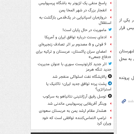
پاسخ منفی یک لژیونر به باشگاه پرسپولیس
انفجار بزرگ در شهر المخا یمن
دروازه‌بان اسپانیایی در یک‌قدمی بازگشت به
 یکی از
استقلال
یس قرار
ماموریت در حال پایان است!
ادعای بسنت درباره توافق ایران و آمریکا
۶ فوتی و ۵ مصدوم بر اثر تصادف زنجیره‌ای
شهرستان
امضای سران پاکستان، عربستان و ترکیه برای
«دفاع جمعی»
 به محل
اثر جدید کارتونیست سوری با عنوان مدیریت
جدید تنگه هرمز
پالایشگاه نفت اسلواکی منفجر شد
 پرونده
پشت پرده توافق جدید ایران؛ تاکتیک یا
استراتژی؟
توسل رفیق آرژانتینی نتانیاهو به سرکوب
وینگر آفریقایی پرسپولیس ماندنی شد
هشدار مقام ارشد یمن به عربستان سعودی
ترامپ التماس‌کننده توافقی است که خود
ویران کرد