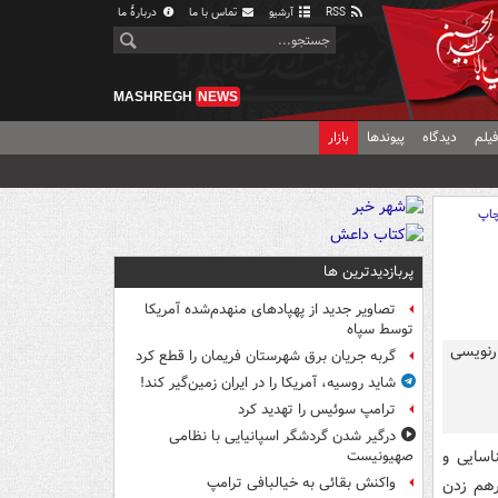
RSS
آرشیو
تماس با ما
دربارهٔ ما
MASHREGH
NEWS
یلم
دیدگاه
پیوندها
بازار
اپ
پربازدیدترین ها
تصاویر جدید از پهپادهای منهدم‌شده آمریکا
توسط سپاه
گربه جریان برق شهرستان فریمان را قطع کرد
شاید روسیه، آمریکا را در ایران زمین‌گیر کند!
ترامپ سوئیس را تهدید کرد
درگیر شدن گردشگر اسپانیایی با نظامی
اسایی و
صهیونیست
واکنش بقائی به خیالبافی ترامپ
رهم زدن