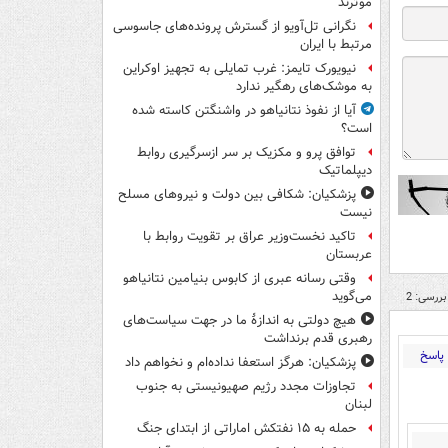
موثرند
نگرانی تل‌آویو از گسترش پرونده‌های جاسوسی
مرتبط با ایران
نیویورک تایمز: غرب تمایلی به تجهیز اوکراین
به موشک‌های رهگیر ندارد
آیا از نفوذ نتانیاهو در واشنگتن کاسته شده
است؟
توافق پرو و مکزیک بر سر ازسرگیری روابط
دیپلماتیک
پزشکیان: شکافی بین دولت و نیروهای مسلح
نیست
تاکید نخست‌وزیر عراق بر تقویت روابط با
عربستان
وقتی رسانه عبری از کابوس بنیامین نتانیاهو
می‌گوید
بررسی: 2
هیچ دولتی به اندازۀ ما در جهت سیاست‌های
رهبری قدم برنداشت
پاسخ
پزشکیان: هرگز استعفا نداده‌ام و نخواهم داد
تجاوزات مجدد رژیم صهیونیستی به جنوب
لبنان
حمله به ۱۵ نفتکش‌ اماراتی از ابتدای جنگ