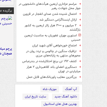
مراسم عزاداری اربعینِ هیأت‌های دانشجویی در
جوار محل شهادت رهبر
برگزیده 
احتمال شنیده شدن صدای انفجار در قزوین
اراذل اینستاگرامی دستگیر شد
۲ میلیون و ۳۰۰ هزار زائر اربعین به کشور
بازگشتند
استوری مهران غفوریان به مناسبت اربعین
حسینی
اجتماع خون‌خواهی آقای شهید ایران
پرچم سیاه
ترافیک سنگین در چالوس و تردد روان در
همچنان در
محورهای منتهی به پایانه‌های مرزی
کشف ۱۹۲ تن برنج احتکارشده در بندرعباس
دستگیری اعضای باند کلاهبرداری ۲ هزار
میلیاردی در تهران
بزرگترین معایب پاوربانک‌های قابل حمل
آپ آهنگ
موزیک شاه
دانلود آهنگ جدید
سایت تاریخ ایران
بهترین هتل های استانبول