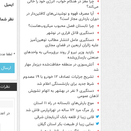
چرا مغز در هنگام خواب، انرژی خود را خالی
ایمیل
می‌کند؟
آیا مصرف قهوه و نوشیدنی‌های کافئین‌دار در
نظر شما 
دوران بارداری مجاز است؟
چرا تابستان فصل محبوب میکروب‌هاست؟
دستگیری قاتل فراری در نوشهر
دستگیری عامل انتشار مطالب توهین‌آمیز
علیه زائران اربعین در فضای مجازی
بازدید وزیر نیرو از روند برق‌رسانی به واحدهای
*
لطفا عدد م
صنعتی بازسازی‌شده
آتش‌سوزی در منطقه حفاظت‌شده دیزمار مهار
شد
تشریح جزئیات تصادف ۱۲ خودرو با ۱۹ مصدوم
شرط جدید برای بازنشستگی اعلام شد
نظرات
دستگیری ۶ نفر در بهشهر به اتهام تشویش
اذهان عمومی
موج بارش‌های تابستانه در راه ۱۱ استان
راز مرگ مرد ۷۲ ساله در تهرانپارس فاش شد
در اعد
قابی زیبا از قلعه بابک آذربایجان شرقی
نمایی زیبا از طبیعت بکر استان گیلان