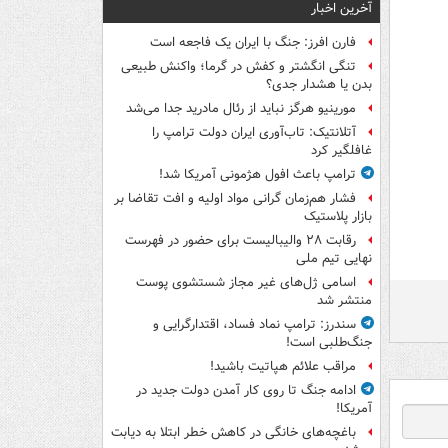
آخرین اخبار
فارن افرز: جنگ با ایران یک فاجعه است
تنگی انگشتر و کفش در گرما؛ واکنش طبیعی
بدن یا هشدار جدی؟
مورینیو هرگز نباید از رئال مادرید جدا می‌شد
آتلانتیک: تاب‌آوری ایران دولت ترامپ را
غافلگیر کرد
ترامپ باعث افول هژمونی آمریکا شد!
فشار هم‌زمان گرانی مواد اولیه و افت تقاضا بر
بازار پلاستیک
رقابت ۲۸ والیبالیست برای حضور در فهرست
نهایی تیم ملی
اسامی ژل‌های غیر مجاز شستشوی پوست
منتشر شد
سندرز: ترامپ نماد فساد، اقتدارگرایی و
جنگ‌طلبی است!
مراقب علائم هپاتیت باشید!
ادامه جنگ تا روی کار آمدن دولت جدید در
آمریکا!
باغچه‌های خانگی در کاهش خطر ابتلا به دیابت