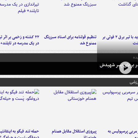
برخورد پراید با تیر برق ۲ فوتی بر
تنظیم قولنامه برای اسناد سبزرنگ
۲۲ کشته و زخمی بر اثر ت
شت
ممنوع شد
در یک مدرسه در تایلند+ 
ده
در بر پای پسر شهیدش
رزشی
ربی پرسپولیس به
پیروزی استقلال مقابل همنام
حمله تند فیگو به اینفانتین
م
خوزستانی
دروغگو، پَست‌ و حیله‌گر!