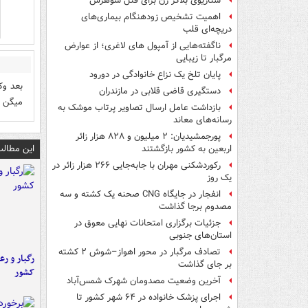
سناریوی بلاگر زن برای قتل شوهرش
اهمیت تشخیص زودهنگام بیماری‌های
دریچه‌ای قلب
ناگفته‌هایی از آمپول های لاغری؛ از عوارض
مرگبار تا زیبایی
پایان تلخ یک نزاع خانوادگی در دورود
بعد وک
دستگیری قاضی قلابی در مازندران
میگن ا
بازداشت عامل ارسال تصاویر پرتاب موشک به
رسانه‌های معاند
پورجمشیدیان: ۲ میلیون و ۸۲۸ هزار زائر
این مطالب
اربعین به کشور بازگشتند
رکوردشکنی مهران با جابه‌جایی ۲۶۶ هزار زائر در
یک روز
انفجار در جایگاه CNG صحنه یک کشته و سه
مصدوم برجا گذاشت
جزئیات برگزاری امتحانات نهایی معوق در
استان‌های جنوبی
تصادف مرگبار در محور اهواز–شوش ۲ کشته
رگبار و رع
بر جای گذاشت
کشور
آخرین وضعیت مصدومان شهرک شمس‌آباد
اجرای پزشک خانواده در ۶۴ شهر کشور تا