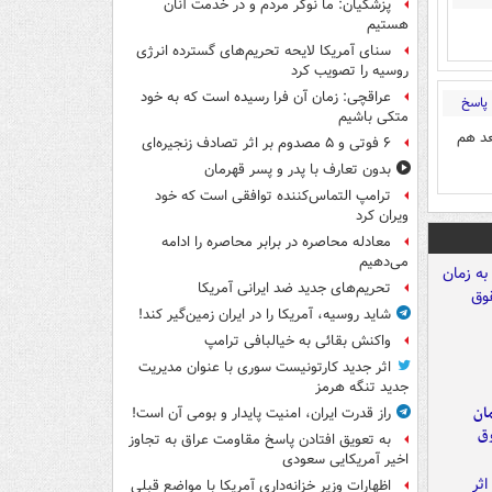
پزشکیان: ما نوکر مردم و در خدمت آنان
هستیم
سنای آمریکا لایحه تحریم‌های گسترده انرژی
روسیه را تصویب کرد
عراقچی: زمان آن فرا رسیده است که به خود
پاسخ
متکی باشیم
عد هم
۶ فوتی و ۵ مصدوم بر اثر تصادف زنجیره‌ای
بدون تعارف با پدر و پسر قهرمان
ترامپ التماس‌کننده توافقی است که خود
ویران کرد
معادله محاصره در برابر محاصره را ادامه
می‌دهیم
تحریم‌های جدید ضد ایرانی آمریکا
شاید روسیه، آمریکا را در ایران زمین‌گیر کند!
واکنش بقائی به خیالبافی ترامپ
اثر جدید کارتونیست سوری با عنوان مدیریت
جدید تنگه هرمز
مان
راز قدرت ایران، امنیت پایدار و بومی آن است!
وق
به تعویق افتادن پاسخ مقاومت عراق به تجاوز
اخیر آمریکایی سعودی
اظهارات وزیر خزانه‌داری آمریکا با مواضع قبلی