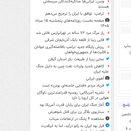
ونس: ایرانی‌ها مذاکره‌کنندگان سرسختی
هستند
ترامپ: توافق با ایران را ترجیح می‌دهم
صفحه نخست روزنامه‌های پنجشنبه ۱۵ مرداد
۱۴۰۵
راز مرگ مرد ۷۲ ساله در تهرانپارس فاش شد
قابی زیبا از قلعه بابک آذربایجان شرقی
تساپ
ریزش پایگاه جدید ترامپ بافاصله‌گیری جوانان
و اقلیت‌ها از جمهوری‌خواهان
نمایی زیبا از طبیعت بکر استان گیلان
کاهش شدید واردات نفت چین به دلیل جنگ
علیه ایران
آهوی ایرانی
فریاد مردم «فدایی خامنه‌ای بودن» است
نشریه آمریکایی: روسیه قدرتمندترین ناوگان
هوایی در کل اروپا را دارد
پاسخ
آغاز جنگ ایران برای پایان قدرت آمریکا بود
سناریوی بلاگر زن برای قتل شوهرش
 دشمن
مشاهده ۴ پلنگ در ارتفاعات میناب
د
قرار بود ایران به زانو درآید، اما به ابرقدرت
ی و