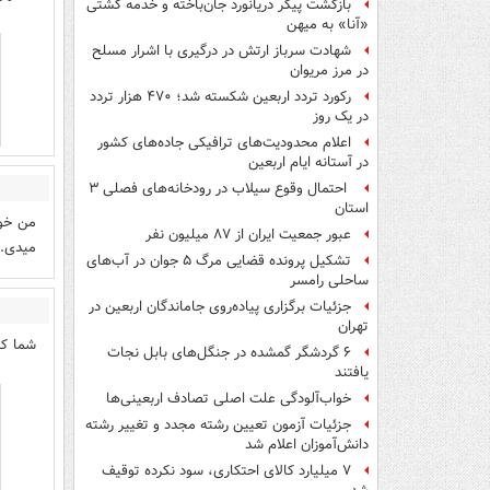
بازگشت پیکر دریانورد جان‌باخته و خدمه کشتی
«آنا» به میهن
شهادت سرباز ارتش در درگیری با اشرار مسلح
در مرز مریوان
رکورد تردد اربعین شکسته شد؛ ۴۷۰ هزار تردد
در یک روز
اعلام محدودیت‌های ترافیکی جاده‌های کشور
در آستانه ایام اربعین
احتمال وقوع سیلاب در رودخانه‌های فصلی ۳
استان
من خود
عبور جمعیت ایران از ۸۷ میلیون نفر
میدی.ب
تشکیل پرونده قضایی مرگ ۵ جوان در آب‌های
ساحلی رامسر
جزئیات برگزاری پیاده‌روی جاماندگان اربعین در
تهران
شما ک
۶ گردشگر گمشده در جنگل‌های بابل نجات
یافتند
خواب‌آلودگی علت اصلی تصادف اربعینی‌ها
جزئیات آزمون تعیین رشته مجدد و تغییر رشته
دانش‌آموزان اعلام شد
۷ میلیارد کالای احتکاری، سود نکرده توقیف