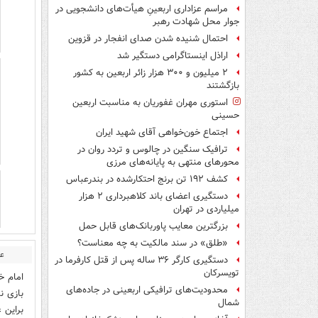
مراسم عزاداری اربعینِ هیأت‌های دانشجویی در
جوار محل شهادت رهبر
احتمال شنیده شدن صدای انفجار در قزوین
اراذل اینستاگرامی دستگیر شد
۲ میلیون و ۳۰۰ هزار زائر اربعین به کشور
بازگشتند
استوری مهران غفوریان به مناسبت اربعین
حسینی
اجتماع خون‌خواهی آقای شهید ایران
ترافیک سنگین در چالوس و تردد روان در
محورهای منتهی به پایانه‌های مرزی
کشف ۱۹۲ تن برنج احتکارشده در بندرعباس
دستگیری اعضای باند کلاهبرداری ۲ هزار
میلیاردی در تهران
بزرگترین معایب پاوربانک‌های قابل حمل
«طلق» در سند مالکیت به چه معناست؟
عل
دستگیری کارگر ۳۶ ساله پس از قتل کارفرما در
تویسرکان
امام خ
محدودیت‌های ترافیکی اربعینی در جاده‌های
بازی ن
شمال‌
براین 