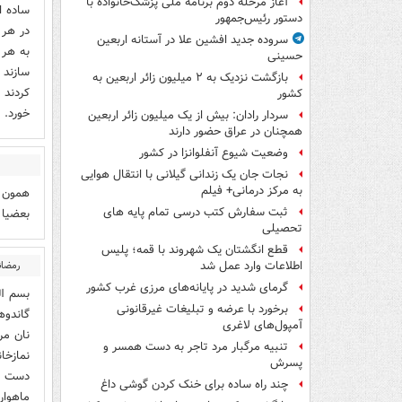
آغاز مرحله دوم برنامه ملی پزشک‌خانواده با
ساده ا
دستور رئیس‌جمهور
در هر 
سروده جدید افشین علا در آستانه اربعین
به هر 
حسینی
سازند 
بازگشت نزدیک به ۲ میلیون زائر اربعین به
کردند 
کشور
خورد. 
سردار رادان: بیش از یک میلیون زائر اربعین
همچنان در عراق حضور دارند
وضعیت شیوع آنفلوانزا در کشور
نجات جان یک زندانی گیلانی با انتقال هوایی
به مرکز درمانی+ فیلم
همون ع
ثبت سفارش کتب درسی تمام پایه های
بعضیا 
تحصیلی
قطع انگشتان یک شهروند با قمه؛ پلیس
رمضان
اطلاعات وارد عمل شد
گرمای شدید در پایانه‌های مرزی غرب کشور
بسم ال
برخورد با عرضه و تبلیغات غیرقانونی
گاندوه
آمپول‌های لاغری
نان مر
تنبیه مرگبار مرد تاجر به دست همسر و
نمازخا
پسرش
دست چ
چند راه‌ ساده برای خنک کردن گوشی داغ
ماهوار