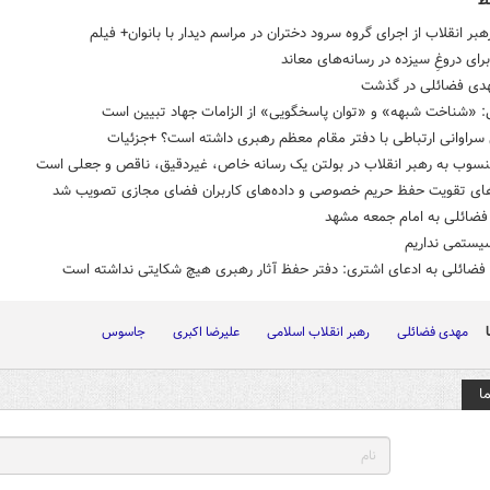
ط
هبر انقلاب از اجرای گروه سرود دختران در مراسم دیدار با بانوان+ فیلم
رای دروغِ سیزده در رسانه‌های معاند
هدی فضائلی در گذشت
: «شناخت شبهه» و «توان پاسخگویی» از الزامات جهاد تبیین است
راوانی ارتباطی با دفتر مقام معظم رهبری داشته است؟ +جزئیات
منسوب به رهبر انقلاب در بولتن یک رسانه خاص، غیردقیق، ناقص و جعلی است
های تقویت حفظ حریم خصوصی و داده‌های کاربران فضای مجازی تصویب شد
فضائلی به امام جمعه مشهد
یستمی نداریم
فضائلی به ادعای اشتری: دفتر حفظ آثار رهبری هیچ شکایتی نداشته است
مهدی فضائلی
رهبر انقلاب اسلامی
علیرضا اکبری
جاسوس
ا