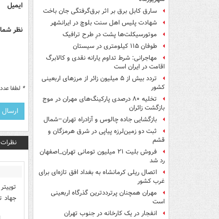
ایمیل
سارق کابل برق بر اثر برق‌گرفتگی جان باخت
شهادت پلیس اهل سنت بلوچ در ایرانشهر
نظر شما 
موتورسیکلت‌ها پشت درِ طرح ترافیک
طوفان ۱۱۵ کیلومتری در سیستان
مهاجرانی: شرط تداوم یارانه نقدی و کالابرگ
اقامت در ایران است
تردد بیش از ۵ میلیون زائر از مرزهای اربعینی
کشور
*
لطفا عدد م
تخلیه ۸۰ درصدی پارکینگ‌های مهران در موج
بازگشت زائران
بازگشایی جاده چالوس و آزادراه تهران–شمال
ثبت دو زمین‌لرزه پیاپی در شرق هرمزگان و
قشم
نظرات
فروش بلیت ۲۱ میلیون تومانی تهران_اصفهان
رد شد
اتصال ریلی کرمانشاه به بغداد افق تازه‌ای برای
غرب کشور
توییتر
مهران همچنان پرترددترین گذرگاه اربعینی
جهاد ت
است
انفجار در یک کارخانه در جنوب تهران