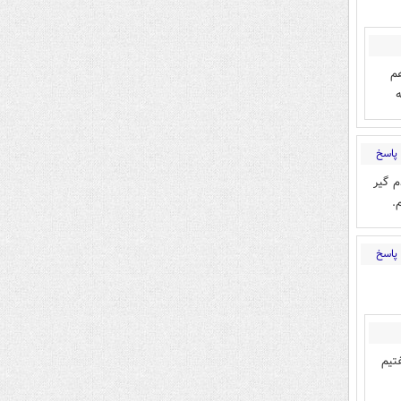
هم
پاسخ
م گیر
.
پاسخ
تیم