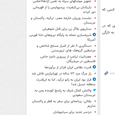
تجهیز موشکهای سپاه به نفس اژدها+عکس
بازیکنان بی‌کیفیت، پرسپولیس را از قهرمانی
 کسی که
دور کردند
نشست وزیران خارجه مصر، ترکیه، پاکستان و
عربستان
ی که در
سناریوی بلاگر زن برای قتل شوهرش
ه تازگی
شبیه‌سازی حمله به پایگاه نیروهای دلتا فورس
آمریکا
دستگیری ۸ نفر از اشرار مسلح شاخص و
مرتبطین گروهک های تروریستی
عصبانیت ترامپ از پیروزی نامزد حامی
فلسطین در میشیگان
قدرت نظامی ایران فراتر از برآوردها
راز مرگ مرد ۷۲ ساله در تهرانپارس فاش شد
قرار بود ایران به زانو درآید، اما به ابرقدرت
منطقه تبدیل شد!
واکنش کمال شرف به پاسخ کوبنده یمن به
عربستان سعودی
بقائی: برنامه‌ای برای سفر به قطر و پاکستان
نداریم
دردسر جدید برای سرخپوشان