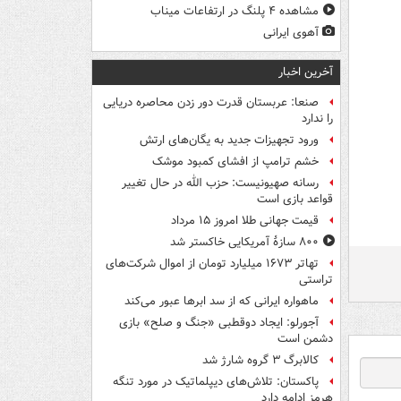
مشاهده ۴ پلنگ در ارتفاعات میناب
آهوی ایرانی
آخرین اخبار
صنعا: عربستان قدرت دور زدن محاصره دریایی
را ندارد
ورود تجهیزات جدید به یگان‌های ارتش
خشم ترامپ از افشای کمبود موشک
رسانه صهیونیست: حزب الله در حال تغییر
قواعد بازی است
قیمت جهانی طلا امروز ۱۵ مرداد
۸۰۰ سازۀ آمریکایی خاکستر شد
تهاتر ۱۶۷۳ میلیارد تومان از اموال شرکت‌های
تراستی
ماهواره ایرانی که از سد ابرها عبور می‌کند
آجورلو: ایجاد دوقطبی «جنگ و صلح‌» بازی
دشمن است
کالابرگ ۳ گروه شارژ شد
پاکستان: تلاش‌های دیپلماتیک در مورد تنگه
هرمز ادامه دارد