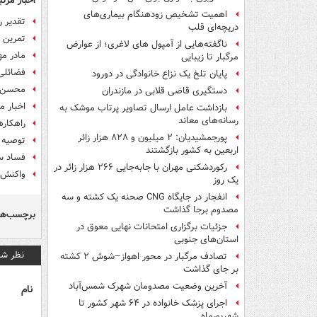
اخبار مرتب
اهمیت تشخیص زودهنگام بیماری‌های
تقدیر ر
دریچه‌ای قلب
تمرین ب
ناگفته‌هایی از آمپول های لاغری؛ از عوارض
مادر م
مرگبار تا زیبایی
فضائلی
پایان تلخ یک نزاع خانوادگی در دورود
محسن س
دستگیری قاضی قلابی در مازندران
اخبار 
بازداشت عامل ارسال تصاویر پرتاب موشک به
رسانه‌های معاند
راهکار
پورجمشیدیان: ۲ میلیون و ۸۲۸ هزار زائر
توصیه 
اربعین به کشور بازگشتند
فساد س
رکوردشکنی مهران با جابه‌جایی ۲۶۶ هزار زائر در
واکنش 
یک روز
انفجار در جایگاه CNG صحنه یک کشته و سه
مصدوم برجا گذاشت
برچسب‌ها
جزئیات برگزاری امتحانات نهایی معوق در
استان‌های جنوبی
نظر شم
تصادف مرگبار در محور اهواز–شوش ۲ کشته
بر جای گذاشت
آخرین وضعیت مصدومان شهرک شمس‌آباد
نام
اجرای پزشک خانواده در ۶۴ شهر کشور تا
شهریورماه