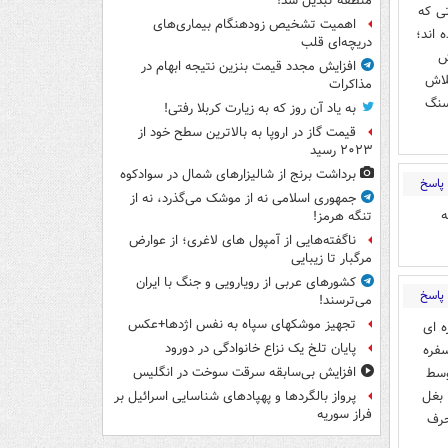
منطقه تبدیل شد!
ی که
اهمیت تشخیص زودهنگام بیماری‌های
 اند؛
دریچه‌ای قلب
ش
افزایش مجدد قیمت بنزین نتیجه ابهام در
لاش
مذاکرات
سنگ
به یاد آن روز که به زیارت کربلا رفتی!
قیمت گاز در اروپا به بالاترین سطح خود از
۲۰۲۳ رسید
برداشت برنج از شالیزارهای شمال در سوادکوه
پاسخ
جمهوری اسلامی نه از موشک می‌گذرد، نه از
ه
تنگه هرمز!
ناگفته‌هایی از آمپول های لاغری؛ از عوارض
مرگبار تا زیبایی
کشورهای عربی از رویارویی و جنگ با ایران
پاسخ
می‌ترسند!
تجهیز موشکهای سپاه به نفس اژدها+عکس
ه ای
پایان تلخ یک نزاع خانوادگی در دورود
سفره
وسط
افزایش بی‌سابقه سرقت سوخت در انگلیس
 بغل
پرواز بالگردها و پهپادهای شناسایی اسرائیل بر
فراز سوریه
حرف