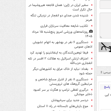
سفیر ایران در ژاپن: همان فاجعه هیروشیما در
حال تکرار است
شنیده شدن صدای دو انفجار در نزدیکی تنگه
هرمز
تکذیب شایعه معافیت سربازان فراری
روزنامه‌های ورزشی امروز پنج‌شنبه ۱۵ مرداد
۱۴۰۵
دستگیری ۶ نفر در بهشهر به اتهام تشویش
اذهان عمومی
فیفا توهین‌کنندگان به اینفانتینو را تهدید کرد
اعتراف ارتش اسرائیل به هلاکت ۲ افسر در تله
انفجاری حزب‌الله
بغداد: نباید از خاک عراق به کشورهای دیگر
بررسی: 2
حمله شود
دستگیری ۸ نفر از اشرار مسلح شاخص و
مرتبطین گروهک های تروریستی
پاسخ
درگیری لفظی ترامپ و هگزث بر سر کمبود
ذخایر موشکی
 ایی
دردسر جدید برای سرخپوشان
موج بارش‌های تابستانه در راه ۱۱ استان