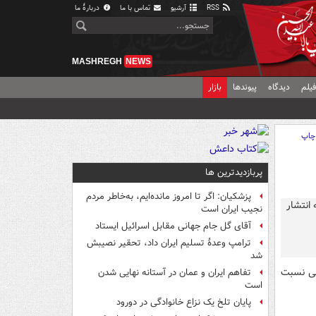
RSS
آرشیو
تماس با ما
دربارهٔ ما
MASHREGH
NEWS
یلم
دیدگاه
پیوندها
بازار
چاپ
پربازدیدترین ها
پزشکیان: اگر تا امروز مانده‌ایم، به‌خاطر مردم
نجیب ایران است
آقای گل جام جهانی مقابل اسرائیل ایستاد
ترامپ وعدۀ تسلیم ایران داد، تحقیر نصیبش
شد
بی نسبت
تفاهم ایران و عمان در آستانه نهایی شدن
است
پایان تلخ یک نزاع خانوادگی در دورود