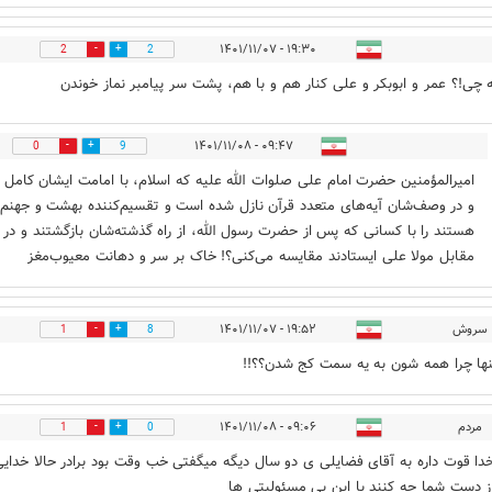
۱۹:۳۰ - ۱۴۰۱/۱۱/۰۷
2
2
چی!؟ عمر و ابوبکر و علی کنار هم و با هم، پشت سر پیامبر نماز خوندن
۰۹:۴۷ - ۱۴۰۱/۱۱/۰۸
0
9
امیرالمؤمنین حضرت امام علی صلوات الله علیه که اسلام، با امامت ایشان کامل
و در وصف‌شان آیه‌های متعدد قرآن نازل شده است و تقسیم‌کننده بهشت و جهنم
هستند را با کسانی که پس از حضرت رسول الله، از راه گذشته‌شان بازگشتند و در
مقابل مولا علی ایستادند مقایسه می‌کنی؟! خاک بر سر و دهانت معیوب‌مغز
سروش
۱۹:۵۲ - ۱۴۰۱/۱۱/۰۷
1
8
بنها چرا همه شون به یه سمت کج شدن؟؟!!
مردم
۰۹:۰۶ - ۱۴۰۱/۱۱/۰۸
1
0
خدا قوت داره به آقای فضایلی ی دو سال دیگه میگفتی خب وقت بود برادر حالا خدایی
ز دست شما چه کنند با این بی مسئولیتی ها