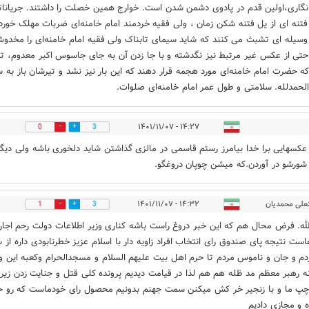
نگاری،اولین قدم در پادوی دشمن شدن است. خوارج همین خصلت را داشتند. جریانات
فتنه ای از یل فتنه شکن زمان ، ولی فقیه خردمند امام خامنه‌ای ضربات مهلک خورده
وسیله ای تشبث می کنند که شاید سیمای تابناک ولی فقیه امام خامنه‌ای را مخدو
حتی از عکس غیر مرتبط نیز نگدشته و با جا زدن آن به جای جاسوس اکبر معدوم، ت
که حضرت امام خامنه‌ای مورد هجمه قرار دهند که این بار نیز نشد و تیرشان باز به 
الحمدلله. سلامتی و طول عمر امام خامنه‌ای صلوات.
۱۴:۲۷ - ۱۴۰۱/۱۱/۰۷
0
3
کسهایی برا خدا بیامرز رستم قاسمی در مالزی گذاشتن شاید دلخوری باشه ولی دیگ
شورشو در آوردن.که میشن چوپان دروغگو.
علی محمدیان
۱۴:۳۲ - ۱۴۰۱/۱۱/۰۷
1
3
له. فرض محال هم که این خبر دروغ راست باشه کناری وزیر اطلاعات دولت رحم اجار
است نتیجه پای صندوق رای انتخاب افراد زاویه دار با اسلام عزیز خطرنابودی داره از 
دم و جان و ناموس مردم تا حرم اهل بیت علیهم السلام و مسجدالحرام وکعبه این 
نه رهبر معظم مد ظله هم هم لذا در قیامت دیدیم پرونده کلی قتل و جنایت زدن زیر
پ ما و با زنجیر خر کش میکنن سمت جهنم بدونیم محصول رای خودماست که رو 
ه و مجازی دادیم