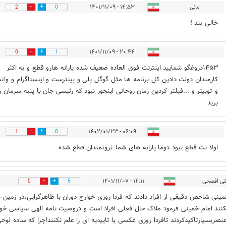
مانی
۱۴:۵۳ - ۱۴۰۱/۱۱/۰۹
2
0
خالی بند !
۲۰:۴۴ - ۱۴۰۱/۱۱/۰۹
0
1
۱۴۵۳دروغگو شمایید اینترنت فوق العاده ضعیف شده یارانه هارو قطع و به اکثر
کارمندان دولت دادین کل برنامه ها مثل گوگل پلی و پینترست و اینستاگرام و وا
و توییتر و ...فیلتر کردین زمان روحانی اینجور نبود که رئیسی جان با پنبه سرمان را
برید
۰۶:۰۹ - ۱۴۰۲/۰۱/۲۳
1
0
اولا نت قطع نبود دوما یارانه های شما ثروتمندان قطع شده
ی افصحی
۱۴:۱۱ - ۱۴۰۱/۱۱/۰۷
0
5
مینی شاخص دقیقی از افراد دادند که فردا روزی خوارج دوران با ظاهرگرایی،در زمین
کنند امام خمینی فرمود ملاک حال فعلی افراد است و دروصیت نامه الهی سیاسی خو
عنصربسیارتاکیدکردند تافردا روزی عکسی یا تاییدیه ای را علم نکنند!چرا که ساده لوح