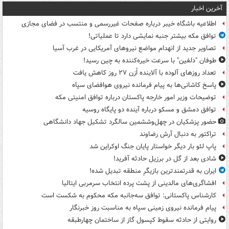
آخرین اخبار
اطلاعیه باشگاه خیبر درباره صفحات غیررسمی و منتسب در فضای مجازی
توافق مکه بیشتر جنبه نمایشی دارد تا عملیاتی!
تصاویر جدید از انهدام مواضع نیروهای آمریکایی در غرب آسیا
طوفان "دلفین" با سرعت خیره‌کننده به چین رسید!
تعداد روزهای آلوده با آلاینده اُزن ۲۷ روز کاهش یافت
پاسخ کاشانی‌ها به پیام فرمانده نیروی هوافضای سپاه
توضیحات وزیر امور خارجه پاکستان درباره توافق امنیتی مکه
توافق دمشق و مسکو درباره آینده دو پایگاه روسیه
حضور پزشکیان در چهل‌وششمین سالگرد تشکیل جهاد دانشگاهی
تراکتور به دنبال آرش رضاوند
پاپ لئو بار دیگر خواستار پایان جنگ اوکراین شد
شادی بعد از گل در برزیل حادثه آفرید!
ایران به قدرتمندترین بازیگرِ منطقه تبدیل شده!
افشاگری‌های مالدینی از پشت پرده انتخاب سرمربی ایتالیا
کارشناس پاکستانی: توافق سه‌جانبه مکه محکوم به شکست است
پیام فرمانده نیروی زمینی سپاه به مناسبت روز خبرنگار
روایتی از حادثه سقوط کپسول گاز از ساختمان چهارطبقه