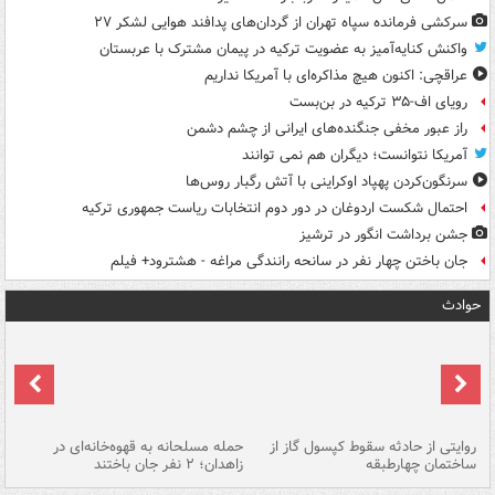
سرکشی فرمانده سپاه تهران از گردان‌های پدافند هوایی لشکر ۲۷
واکنش کنایه‌آمیز به عضویت ترکیه در پیمان مشترک با عربستان
عراقچی: اکنون هیچ مذاکره‌ای با آمریکا نداریم
رویای اف-۳۵ ترکیه در بن‌بست
راز عبور مخفی جنگنده‌های ایرانی از چشم دشمن
آمریکا نتوانست؛ دیگران هم نمی توانند
سرنگون‌کردن پهپاد اوکراینی با آتش رگبار روس‌ها
احتمال شکست اردوغان در دور دوم انتخابات ریاست جمهوری ترکیه
جشن برداشت انگور در ترشیز
جان باختن چهار نفر در سانحه رانندگی مراغه - هشترود+ فیلم
حوادث
روایتی از حادثه سقوط کپسول گاز از
حمله مسلحانه به قهوه‌خانه‌ای در
عا
ساختمان چهارطبقه
زاهدان؛ ۲ نفر جان باختند
دس