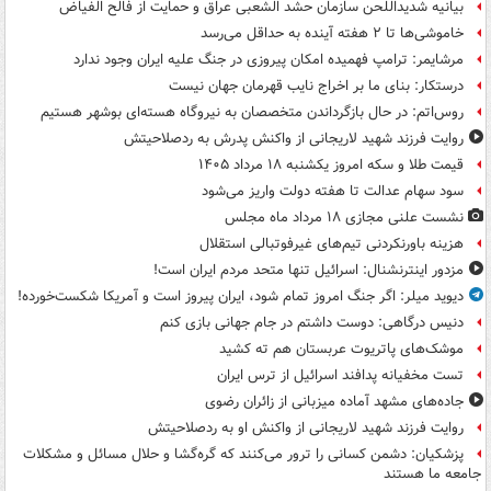
بیانیه شدیداللحن سازمان حشد الشعبی عراق و حمایت از فالح الفیاض
خاموشی‌ها تا ۲ هفته آینده به حداقل می‌رسد
مرشایمر: ترامپ فهمیده امکان پیروزی در جنگ علیه ایران وجود ندارد
درستکار: بنای ما بر اخراج نایب قهرمان جهان نیست
روس‌اتم: در حال بازگرداندن متخصصان به نیروگاه هسته‌ای بوشهر هستیم
روایت فرزند شهید لاریجانی از واکنش پدرش به ردصلاحیتش
قیمت طلا و سکه امروز یکشنبه ۱۸ مرداد ۱۴۰۵
سود سهام عدالت تا هفته دولت واریز می‌شود
نشست علنی مجازی ۱۸ مرداد ماه مجلس
هزینه باورنکردنی تیم‌های غیرفوتبالی استقلال
مزدور اینترنشنال: اسرائیل تنها متحد مردم ایران است!
دیوید میلر: اگر جنگ امروز تمام شود، ایران پیروز است و آمریکا شکست‌خورده!
دنیس درگاهی: دوست داشتم در جام جهانی بازی کنم
موشک‌های پاتریوت عربستان هم ته‌ کشید
تست مخفیانه پدافند اسرائیل از ترس ایران
جاده‌های مشهد آماده میزبانی از زائران رضوی
روایت فرزند شهید لاریجانی از واکنش او به ردصلاحیتش
پزشکیان: دشمن کسانی را ترور می‌کنند که گره‌گشا و حلال مسائل و مشکلات
جامعه ما هستند