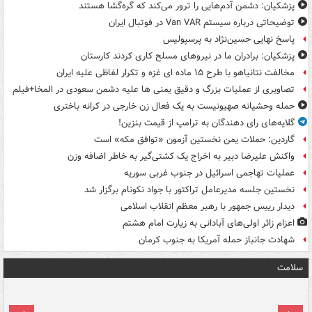
پزشکیان: دشمن آدم‌هایی را ترور می‌کند که گره‌گشا هستند
توضیحاتی درباره سیستم Van VAR در فوتبال ایران
پاسخ نهایی حسین‌نژاد به پرسپولیس
پزشکیان: برادران ما در نیروهای مسلح کاری کردند کارستان
مخالفت نتانیاهو با طرح ۱۵ ماده ای غزه و تکرار لفاظی علیه ایران
تصاویری از عملیات بزرگ و دقیق یمنی ها علیه دشمن سعودی در المخا+فیلم
حمله وحشیانه صهیونیست به یک فعال زن خارجی در کرانه باختری
گلایه‌های رای دهندگان به ترامپ از قیمت بنزین!
گاردین: حملات یمن نخستین آزمون «توافق مکه» است
واکنش علیرضا دبیر به اخراج یک کشتی‌گیر به خاطر اضافه وزن
عملیات تهاجمی اسرائیل در جنوب غربی سوریه
نخستین جلسه مدیرعامل تراکتور با جواد نکونام برگزار شد
دیدار رییس جمهور با رهبر معظم انقلاب اسلامی
اعزام زائر اولی‌های آبادانی به زیارت امام هشتم
شهادت جانباز حمله آمریکا به جنوب کرمان
سلامت