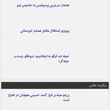
هشدار سرمربی پرسپولیس به جاسوس تیم
پیروزی استقلال مقابل همنام خوزستانی
حمله تند فیگو به اینفانتینو: دروغگو، پَست‌ و
حیله‌گر!
برگزیده عکس
پرچم سیاه بر فراز گنبد حسینی همچنان در اهتزاز
است