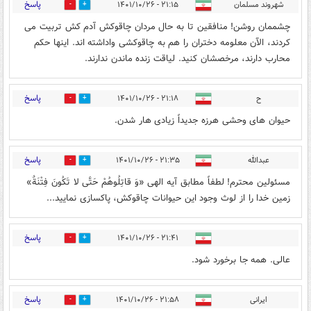
پاسخ
شهروند مسلمان
۲۱:۱۵ - ۱۴۰۱/۱۰/۲۶
2
29
چشممان روشن! منافقین تا به حال مردان چاقوکش آدم کش تربیت می
کردند، الآن معلومه دختران را هم به چاقوکشی واداشته اند. اینها حکم
محارب دارند، مرخصشان کنید. لیاقت زنده ماندن ندارند.
پاسخ
ح
۲۱:۱۸ - ۱۴۰۱/۱۰/۲۶
2
20
حیوان های وحشی هرزه جدیداً زیادی هار شدن.
پاسخ
عبدالله
۲۱:۳۵ - ۱۴۰۱/۱۰/۲۶
4
14
مسئولین محترم! لطفاً مطابق آیه الهی «وَ قاتِلُوهُمْ حَتَّى لا تَكُونَ فِتْنَةٌ»
زمین خدا را از لوث وجود این حیوانات چاقوکش، پاکسازی نمایید...
پاسخ
۲۱:۴۱ - ۱۴۰۱/۱۰/۲۶
3
17
عالی. همه جا برخورد شود.
پاسخ
ایرانی
۲۱:۵۸ - ۱۴۰۱/۱۰/۲۶
1
14