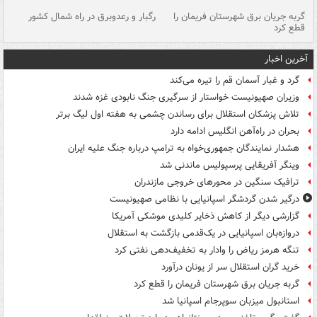
گربه جریان برق شهرستان فریمان را
رگبار و رعدوبرق در راه شمال کشور
قطع کرد
گذ
آخرین اخبار
گرد و غبار آسمان قم را تیره می‌کند
وزیران صهیونیست خواستار از سرگیری جنگ نابودی غزه شدند
تلاش پزشکان استقلال برای رساندن چشمی به هفته اول لیگ برتر
بحران در راه‌آهن انگلیس ادامه دارد
هشدار نمایندگان جمهوری‌خواه به ترامپ درباره جنگ علیه ایران
وینگر آفریقایی پرسپولیس ماندنی شد
ترافیک سنگین در محورهای خروجی مازندران
درگیر شدن گردشگر اسپانیایی با نظامی صهیونیست
گزارشی دیگر از کاهش ذخایر کلیدی موشکی آمریکا
دروازه‌بان اسپانیایی در یک‌قدمی بازگشت به استقلال
تنگه هرمز ریاض را وادار به تخفیف‌دهی نفتی کرد
خرید گران استقلال سر از یونان درآورد
گربه جریان برق شهرستان فریمان را قطع کرد
استانبول میزبان سوپرجام اسپانیا شد