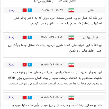
انتشار یافته: 22
در انتظار بررسی: 47
پاسخ
هادی
۱۸:۳۷ - ۱۴۰۱/۱۰/۲۶
22
73
زیر بتّه که عمل بیای، همین میشه. اون روزی که به دختر چاقو کش
اصفهانی (هلیا) خندیدیم باید حساب الآن رو می کردیم!
پاسخ
قریشی بوکانی
۱۹:۰۶ - ۱۴۰۱/۱۰/۲۶
11
61
وجداناً با این هرزه های فاسد طوری برخورد بشه که امثال اینها جرأت این
چنین غلط هایی رو نکنن.
پاسخ
۱۹:۰۷ - ۱۴۰۱/۱۰/۲۶
14
51
این وحوش هرزه باید به سبک پلیس آمریکا در همان محل وقوع جرم با
شلیک مستقیم به هلاکت برسند. نباید از بیت المال مسلمین برای دادگاه
و زندان این محارب ها هزینه بشه. امنیت جامعه اسلامی شوخی نیست…
پاسخ
۱۹:۰۷ - ۱۴۰۱/۱۰/۲۶
8
46
فضای مجازیِ رها شده، چه به حال و روز مردم درآورده؟ دخترا هرزه و