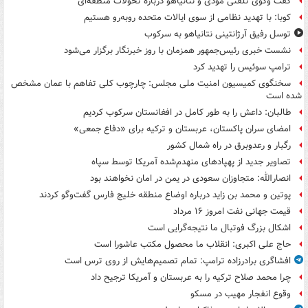
گفت وگوی تلفنی مودی و نتانیاهو درباره تحولات منطقه‌ای
کوبا: با تهدید نظامی از سوی ایالات متحده روبه‌رو هستیم
توسل رفیق آرژانتینی نتانیاهو به سرکوب
نشست خبری رئیس‌جمهور همزمان با روز خبرنگار برگزار می‌شود
ترامپ سوئیس را تهدید کرد
سخنگوی کمیسیون امنیت ملی مجلس: چارچوب کلی تفاهم با عمان مشخص
شده است
طالبان: داعش را به طور کامل در افغانستان سرکوب کردیم
امضای سران پاکستان، عربستان و ترکیه برای «دفاع جمعی»
رگبار و رعدوبرق در راه شمال کشور
تصاویر جدید از پهپادهای منهدم‌شده آمریکا توسط سپاه
انصارالله: متجاوزان سعودی در یمن در امان نخواهند بود
پوتین و محمد بن زاید درباره اوضاع منطقه خلیج فارس گفت‌وگو کردند
قیمت جهانی نفت امروز ۱۶ مرداد
اشکال بزرگ فوتبال ما نتیجه‌گرایی است
حاج علی اکبری: انقلاب ما محصول مکتب عاشورا است
افشاگری برادرزاده ترامپ: تمام تصمیم‌هایش از روی ترس است
چرا محمد صلاح ترکیه را به عربستان و آمریکا ترجیح داد
وقوع انفجار مهیب در مسکو