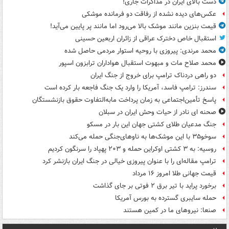
دست بالای ایران در مذاکرات جاری!
عکس‌های دیده نشده از رفاقت دو فرمانده‌ موشکی
قیمت بنزین مانند موشک بالا می‌رود اما مانند پر پایین می‌آید!
استقبال خاص دخترک عراقی از زائران اربعین حسینی
محمد مرندی: پیروزی با روحیه استوار مردمی حاصل شده
محمد صلاح مات و مبهوت استقبال هواداران ترابزون اسپور
دو راهی دردناک ترامپ برای خروج از جنگ ایران
سندرز: ترامپ فاسد، آمریکا را وارد یک جنگ فاجعه بار کرده است
پاسخ تأمین‌اجتماعی به زمان پرداخت مابه‌التفاوت حقوق بازنشستگان
صحنه ای نادر از حیات وحش ایران در سبلان
جنگ مدعیان طلای کشتی جهان این بار در مسکو
سوخو۳۵ با این موشک‌ها به ناوهای‌جنگی حمله می‌کند
روسیه: به ۳ کشتی اوکراین حمله و ۲۰۳ پهپاد را سرنگون کردیم
ترامپ مقاله‌ای را با عنوان پیروزی خیالی در جنگ ایران بازنشر کرد
قیمت جهانی طلا امروز ۱۶ مرداد
برخورد پراید با تیر برق ۲ فوتی بر جای گذاشت
حمله سایبری گسترده به بورس آمریکا
صنعا: نیروهای ما در کمین‌ هستند