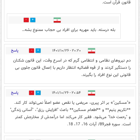
قانون قرآن است.
1
1
بله درسته. باید مهریه برای افراد بی حجاب ممنوع بشه…
پاسخ
۲۰:۲۰ - ۱۴۰۱/۱۰/۲۶
4
26
دم نیروهای نظامی و انتظامی گرم که در اسرع وقت، این قانون شکنان
را دستگیر کردند و از قوه قضائیه انتظار داریم با اِعمال قانون جلوی بی
قانونی این نوع افراد را بگیرند.
پاسخ
۲۰:۵۴ - ۱۴۰۱/۱۰/۲۶
0
6
«"مسکین"» بر اثر پیری، مریضی یا نقص عضو اصلاً نمی‌تواند کار کند.
**تکریم یتیم** و **اطعام مسکین** باعث "افزایش رزق"، "آسانی زندگی"
و "رحمت خدا" می‌شود. فقیر کار می‌کند اما درآمدش از مخارجش کمتر
است. سوره فجر89/ آیات 16، 17، 18.