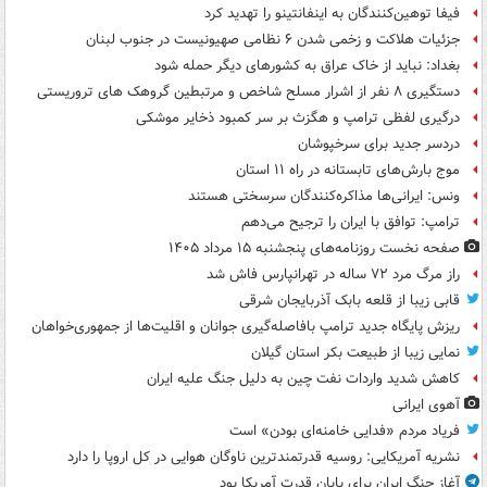
فیفا توهین‌کنندگان به اینفانتینو را تهدید کرد
جزئیات هلاکت و زخمی شدن ۶ نظامی صهیونیست در جنوب لبنان
بغداد: نباید از خاک عراق به کشورهای دیگر حمله شود
دستگیری ۸ نفر از اشرار مسلح شاخص و مرتبطین گروهک های تروریستی
درگیری لفظی ترامپ و هگزث بر سر کمبود ذخایر موشکی
دردسر جدید برای سرخپوشان
موج بارش‌های تابستانه در راه ۱۱ استان
ونس: ایرانی‌ها مذاکره‌کنندگان سرسختی هستند
ترامپ: توافق با ایران را ترجیح می‌دهم
صفحه نخست روزنامه‌های پنجشنبه ۱۵ مرداد ۱۴۰۵
راز مرگ مرد ۷۲ ساله در تهرانپارس فاش شد
قابی زیبا از قلعه بابک آذربایجان شرقی
ریزش پایگاه جدید ترامپ بافاصله‌گیری جوانان و اقلیت‌ها از جمهوری‌خواهان
نمایی زیبا از طبیعت بکر استان گیلان
کاهش شدید واردات نفت چین به دلیل جنگ علیه ایران
آهوی ایرانی
فریاد مردم «فدایی خامنه‌ای بودن» است
نشریه آمریکایی: روسیه قدرتمندترین ناوگان هوایی در کل اروپا را دارد
آغاز جنگ ایران برای پایان قدرت آمریکا بود