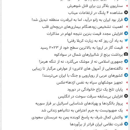
سناریوی بلاگر زن برای قتل شوهرش
مشاهده ۴ پلنگ در ارتفاعات میناب
قرار بود ایران به زانو درآید، اما به ابرقدرت منطقه تبدیل شد!
اهمیت تشخیص زودهنگام بیماری‌های دریچه‌ای قلب
افزایش مجدد قیمت بنزین نتیجه ابهام در مذاکرات
به یاد آن روز که به زیارت کربلا رفتی!
قیمت گاز در اروپا به بالاترین سطح خود از ۲۰۲۳ رسید
برداشت برنج از شالیزارهای شمال در سوادکوه
جمهوری اسلامی نه از موشک می‌گذرد، نه از تنگه هرمز!
ناگفته‌هایی از آمپول های لاغری؛ از عوارض مرگبار تا زیبایی
کشورهای عربی از رویارویی و جنگ با ایران می‌ترسند!
تجهیز موشکهای سپاه به نفس اژدها+عکس
پایان تلخ یک نزاع خانوادگی در دورود
افزایش بی‌سابقه سرقت سوخت در انگلیس
پرواز بالگردها و پهپادهای شناسایی اسرائیل بر فراز سوریه
یک صهیونیست به جرم اعتراض به نتانیاهو زندانی شد
واکنش کمال شرف به پاسخ کوبنده یمن به عربستان سعودی
قدرت نظامی ایران فراتر از برآوردها