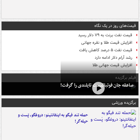
قیمت‌های روز در یک نگاه
قیمت نفت برنت به ۷۹ دلار رسید
افزایش قیمت طلا و نقره جهانی
قیمت نفت ۵ درصد کاهش یافت
رشد آرام دلار ادامه دارد
افزایش قیمت جهانی طلا
فیلم برگزیده
صاعقه جان فوتبالیست تایلندی را گرفت!
برگزیده ورزشی
حمله تند فیگو به اینفانتینو: دروغگو، پَست‌ و
حیله‌گر!