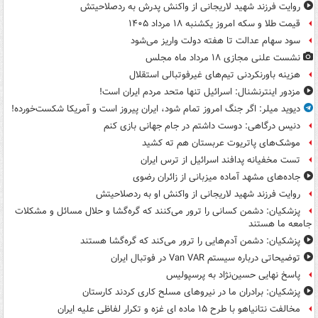
روایت فرزند شهید لاریجانی از واکنش پدرش به ردصلاحیتش
قیمت طلا و سکه امروز یکشنبه ۱۸ مرداد ۱۴۰۵
سود سهام عدالت تا هفته دولت واریز می‌شود
نشست علنی مجازی ۱۸ مرداد ماه مجلس
هزینه باورنکردنی تیم‌های غیرفوتبالی استقلال
مزدور اینترنشنال: اسرائیل تنها متحد مردم ایران است!
دیوید میلر: اگر جنگ امروز تمام شود، ایران پیروز است و آمریکا شکست‌خورده!
دنیس درگاهی: دوست داشتم در جام جهانی بازی کنم
موشک‌های پاتریوت عربستان هم ته‌ کشید
تست مخفیانه پدافند اسرائیل از ترس ایران
جاده‌های مشهد آماده میزبانی از زائران رضوی
روایت فرزند شهید لاریجانی از واکنش او به ردصلاحیتش
پزشکیان: دشمن کسانی را ترور می‌کنند که گره‌گشا و حلال مسائل و مشکلات
جامعه ما هستند
پزشکیان: دشمن آدم‌هایی را ترور می‌کند که گره‌گشا هستند
توضیحاتی درباره سیستم Van VAR در فوتبال ایران
پاسخ نهایی حسین‌نژاد به پرسپولیس
پزشکیان: برادران ما در نیروهای مسلح کاری کردند کارستان
مخالفت نتانیاهو با طرح ۱۵ ماده ای غزه و تکرار لفاظی علیه ایران