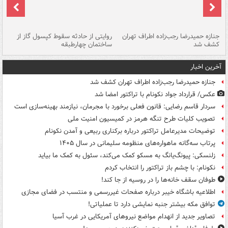
جنازه حمیدرضا رجب‌زاده اطراف تهران
روایتی از حادثه سقوط کپسول گاز از
حم
کشف شد
ساختمان چهارطبقه
زاهدا
آخرین اخبار
جنازه حمیدرضا رجب‌زاده اطراف تهران کشف شد
عکس/ قرارداد جواد نکونام با تراکتور امضا شد
سردار قاسم رضایی: قانون فعلی برخورد با مجرمان، نیازمند بهینه‌سازی است
تصویب کلیات طرح تنگه هرمز در کمیسیون امنیت ملی
توضیحات مدیرعامل تراکتور درباره برکناری ربیعی و آمدن نکونام
پرتاب سه‌گانه ماهواره‌های منظومه سلیمانی در سال ۱۴۰۵
زلنسکی: پیونگ‌یانگ به مسکو کمک می‌کند، سئول به کمک ما بیاید
نکونام: با چشم باز تراکتور را انتخاب کردم
طوفان سقف خانه‌ها را در روسیه از جا ‌کند!
اطلاعیه باشگاه خیبر درباره صفحات غیررسمی و منتسب در فضای مجازی
توافق مکه بیشتر جنبه نمایشی دارد تا عملیاتی!
تصاویر جدید از انهدام مواضع نیروهای آمریکایی در غرب آسیا