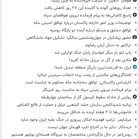
طوفان "دلفین" با سرعت خیره‌کننده به چین رسید!
تعداد روزهای آلوده با آلاینده اُزن ۲۷ روز کاهش یافت
پاسخ کاشانی‌ها به پیام فرمانده نیروی هوافضای سپاه
توضیحات وزیر امور خارجه پاکستان درباره توافق امنیتی مکه
توافق دمشق و مسکو درباره آینده دو پایگاه روسیه
حضور پزشکیان در چهل‌وششمین سالگرد تشکیل جهاد دانشگاهی
تراکتور به دنبال آرش رضاوند
پاپ لئو بار دیگر خواستار پایان جنگ اوکراین شد
شادی بعد از گل در برزیل حادثه آفرید!
ایران به قدرتمندترین بازیگرِ منطقه تبدیل شده!
افشاگری‌های مالدینی از پشت پرده انتخاب سرمربی ایتالیا
کارشناس پاکستانی: توافق سه‌جانبه مکه محکوم به شکست است
پیام فرمانده نیروی زمینی سپاه به مناسبت روز خبرنگار
روایتی از حادثه سقوط کپسول گاز از ساختمان چهارطبقه
بیانیه شدیداللحن سازمان حشد الشعبی عراق و حمایت از فالح الفیاض
خاموشی‌ها تا ۲ هفته آینده به حداقل می‌رسد
مرشایمر: ترامپ فهمیده امکان پیروزی در جنگ علیه ایران وجود ندارد
درستکار: بنای ما بر اخراج نایب قهرمان جهان نیست
روس‌اتم: در حال بازگرداندن متخصصان به نیروگاه هسته‌ای بوشهر هستیم