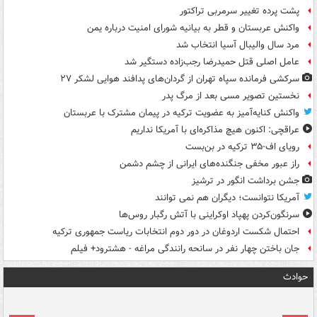
پشت پرده تغییر سرمربی تراکتور
واکنش عربستان و قطر به بیانیه شورای امنیت درباره یمن
مرد سال والیبال آسیا انتخاب شد
عامل اصلی قتل حمیدرضا رجب‌زاده دستگیر شد
سرکشی فرمانده سپاه تهران از گردان‌های پدافند هوایی لشکر ۲۷
نخستین تصویر مسی بعد از مرگ پدر
واکنش کنایه‌آمیز به عضویت ترکیه در پیمان مشترک با عربستان
عراقچی: اکنون هیچ مذاکره‌ای با آمریکا نداریم
رویای اف-۳۵ ترکیه در بن‌بست
راز عبور مخفی جنگنده‌های ایرانی از چشم دشمن
جشن برداشت انگور در ترشیز
آمریکا نتوانست؛ دیگران هم نمی توانند
سرنگون‌کردن پهپاد اوکراینی با آتش رگبار روس‌ها
احتمال شکست اردوغان در دور دوم انتخابات ریاست جمهوری ترکیه
جان باختن چهار نفر در سانحه رانندگی مراغه - هشترود+ فیلم
حوادث