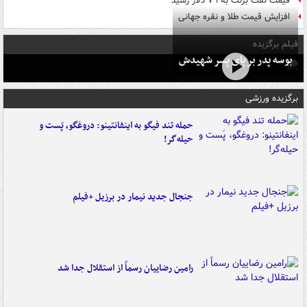
قیمت نفت برنت به ۷۹ دلار رسید
افزایش قیمت طلا و نقره جهانی
فیلم برگزیده
بوسه‌ پدر بر پای پسر شهیدش
برگزیده ورزشی
حمله تند فیگو به اینفانتینو: دروغگو، پَست‌ و
حیله‌گر!
جنجال جدید نیمار در برزیل +فیلم
رامین رضاییان رسماً از استقلال جدا شد