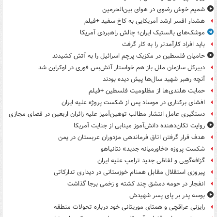
شمیم خوش رضوی در هوای بین‌الحرمین
هشدار افسر ارشد آمریکایی به کاخ سفید +فیلم
موشک‌های بالستیک ایران؛ چالش راهبردی آمریکا
باید افراد کارآمدتر را به کار گرفت
حامیان فلسطین در مکزیک پرچم اسرائیل را به آتش کشیدند
دبیرکل سازمان ملل باز هم خواستار آتش‌بس فوری در اوکراین شد
آنچه رهبر شهید سال‌ها پیش دیده بودند
حمایت هلندی‌ها از مظلومیت فلسطین +فیلم
افشای برکناری در موساد پس از شکست پروژه علیه ایران
دستگیری عامل انتشار مطالب توهین‌آمیز علیه زائران اربعین در فضای مجازی
روایت تکان‌دهنده دانش‌آموز مینابی از جنایت آمریکا
هدف قرار گرفتن اتاق‌ فرماندهی مزدوران عربستان در یمن
شکست پروژه «خاورمیانه جدید» نتانیاهو
گزافه‌گویی و لفاظی جدید ترامپ علیه ایران
پیروزی استقلال مقابل همنام خوزستانی در دیداری تدارکاتی
انفجار در حومه دمشق چند کشته و زخمی برجا گذاشت
بوسه‌ پدر بر پای پسر شهیدش
رایزنی عراقچی و همتای موریتانی خود درباره تحولات منطقه