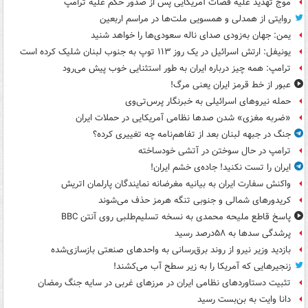
موج تهدید علیه قضات آمریکایی پس از صدور حکم علیه ترامپ
روایتی از همدلی و همسویی ملت‌ها در مراسم اربعین
یمن: جهان به‌زودی صدای ناله سعودی‌ها را خواهد شنید
یونیفل: ارتش اسرائیل در یک روز ۱۱۳ توپ به جنوب لبنان شلیک کرده است
ترامپ: همه چیز درباره ایران به طور استثنایی خوب پیش می‌رود
عبور از خط قرمز ایران یعنی مرگ!
حمله نیروهای اسرائیلی به خبرنگار پرس‌تی‌وی
«ضربه مغزی» شدن صدها نظامی آمریکایی در حملات ایران
جنگ در جبهه لبنان بعد از تفاهم‌نامه چه تغییری کرده؟
ترامپ در حال سوختن در آتشی خودساخته
ایران را تست نکنید! جاده‌ی خشم ایران!
واکنش سفارت ایران به بیانیه مغرضانه نمایندگان پارلمان اتریش
کریدورهای شمالی و جنوبی تنگه هرمز حذف می‌شوند
پاسخ قاطع ملیحه محمدی به نسخه تسلیم‌طلبی روی آنتن BBC
پرشدگی سدها به ۵۸درصد رسید
بازدید وزیر نیرو از روند برق‌رسانی به واحدهای صنعتی بازسازی‌شده
زنجیرهایی که آمریکا را به زیر سطح آب می‌کشند!
تثبیت دستاوردهای نظامی ایران در مرزهای غربی در سایه جنگ رمضان
دانا وایت به بن‌بست رسید