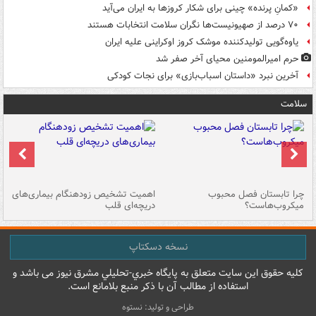
«کمانِ پرنده» چینی برای شکار کروزها به ایران می‌آید
۷۰ درصد از صهیونیست‌ها نگران سلامت انتخابات هستند
یاوه‌گویی تولیدکننده موشک کروز اوکراینی علیه ایران
حرم امیرالمومنین محیای آخر صفر شد
آخرین نبرد «داستان اسباب‌بازی» برای نجات کودکی
سلامت
ی
چرا تابستان فصل محبوب
اهمیت تشخیص زودهنگام بیماری‌های
نا
میکروب‌هاست؟
دریچه‌ای قلب
عو
نسخه دسکتاپ
کليه حقوق اين سايت متعلق به پایگاه خبري-تحليلي مشرق نيوز می باشد و
استفاده از مطالب آن با ذکر منبع بلامانع است.
طراحی و تولید: نستوه