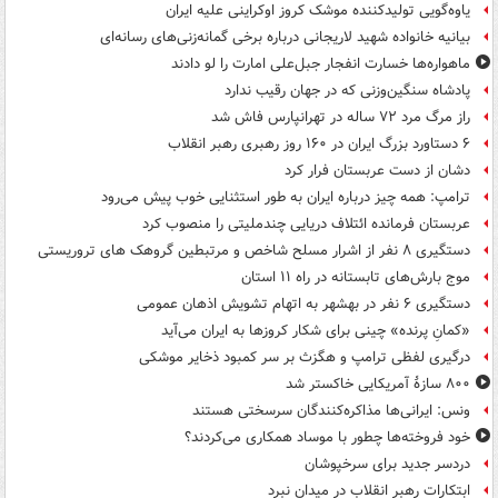
یاوه‌گویی تولیدکننده موشک کروز اوکراینی علیه ایران
بیانیه خانواده شهید لاریجانی درباره برخی گمانه‌زنی‌های رسانه‌ای
ماهواره‌ها خسارت انفجار جبل‌علی امارت را لو دادند
پادشاه سنگین‌وزنی که در جهان رقیب ندارد
راز مرگ مرد ۷۲ ساله در تهرانپارس فاش شد
۶ دستاورد بزرگ ایران در ۱۶۰ روز رهبری رهبر انقلاب
دشان از دست عربستان فرار کرد
ترامپ: همه چیز درباره ایران به طور استثنایی خوب پیش می‌رود
عربستان فرمانده ائتلاف دریایی چندملیتی را منصوب کرد
دستگیری ۸ نفر از اشرار مسلح شاخص و مرتبطین گروهک های تروریستی
موج بارش‌های تابستانه در راه ۱۱ استان
دستگیری ۶ نفر در بهشهر به اتهام تشویش اذهان عمومی
«کمانِ پرنده» چینی برای شکار کروزها به ایران می‌آید
درگیری لفظی ترامپ و هگزث بر سر کمبود ذخایر موشکی
۸۰۰ سازۀ آمریکایی خاکستر شد
ونس: ایرانی‌ها مذاکره‌کنندگان سرسختی هستند
خود فروخته‌ها چطور با موساد همکاری می‌کردند؟
دردسر جدید برای سرخپوشان
ابتکارات رهبر انقلاب در میدان نبرد