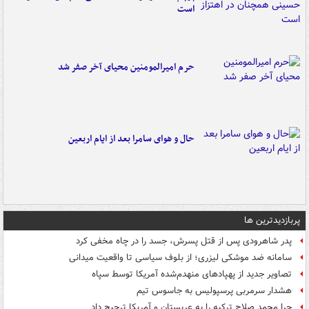
است
حرم امیرالمومنین محیای آخر صفر شد
حال و هوای سامرا بعد از ایام اربعین
پربازدیدترین ها
پدر شاهرودی پس از قتل پسرش، جسد را در چاه مخفی کرد
سامانه ضد موشکی لیزری؛ از بلوف سیاسی تا واقعیت میدانی
تصاویر جدید از پهپادهای منهدم‌شده آمریکا توسط سپاه
هشدار سرمربی پرسپولیس به جاسوس تیم
چرا محمد صلاح ترکیه را به عربستان و آمریکا ترجیح داد