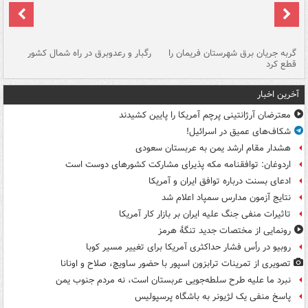
گربه جریان برق شهرستان فریمان را
رگبار و رعدوبرق در راه شمال کشور
قطع کرد
گذ
آخرین اخبار
معترضان آرژانتینی پرچم آمریکا را پایین کشیدند
شکاف‌های عمیق در اسرائیل!
هشدار مقام ارشد یمن به عربستان سعودی
اردوغان: توافقنامه مکه پذیرای مشارکت کشورهای دوست است
ادعای بسنت درباره توافق ایران و آمریکا
نتایج آزمون مدارس سمپاد اعلام شد
تاثیرات منفی جنگ علیه ایران بر بازار کار آمریکا
رونمایی از مختصات جدید تنگۀ هرمز
روبیو در رأس فشار حداکثری آمریکا برای تغییر مسیر کوبا
تصویری از تمرینات ترابزون اسپور با حضور ساویچ، صلاح و اونانا
نبرد ما علیه طرح سلطه‌جویی عربستان است، نه مردم جنوب یمن
پاسخ منفی یک لژیونر به باشگاه پرسپولیس