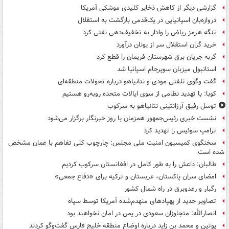
گزارشی دیگر از کاهش ذخایر کلیدی موشکی آمریکا
دروازه‌بان اسپانیایی در یک‌قدمی بازگشت به استقلال
تنگه هرمز ریاض را وادار به تخفیف‌دهی نفتی کرد
خرید گران استقلال سر از یونان درآورد
گربه جریان برق شهرستان فریمان را قطع کرد
استانبول میزبان سوپرجام اسپانیا شد
گفت وگوی تلفنی مودی و نتانیاهو درباره تحولات منطقه‌ای
کوبا: با تهدید نظامی از سوی ایالات متحده روبه‌رو هستیم
توسل رفیق آرژانتینی نتانیاهو به سرکوب
نشست خبری رئیس‌جمهور همزمان با روز خبرنگار برگزار می‌شود
ترامپ سوئیس را تهدید کرد
سخنگوی کمیسیون امنیت ملی مجلس: چارچوب کلی تفاهم با عمان مشخص
شده است
طالبان: داعش را به طور کامل در افغانستان سرکوب کردیم
امضای سران پاکستان، عربستان و ترکیه برای «دفاع جمعی»
رگبار و رعدوبرق در راه شمال کشور
تصاویر جدید از پهپادهای منهدم‌شده آمریکا توسط سپاه
انصارالله: متجاوزان سعودی در یمن در امان نخواهند بود
پوتین و محمد بن زاید درباره اوضاع منطقه خلیج فارس گفت‌وگو کردند