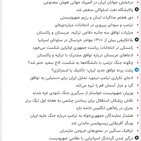
درخشش جوانان ایران در المپیاد جهانی هوش مصنوعی
پالایشگاه نفت اسلواکی منفجر شد
دور هفتم مذاکرات لبنان و رژیم صهیونیستی
ترامپ و سودای پیروزی در انتخابات میان‌دوره‌ای
جزئیات توافق سه جانبه دفاعی ترکیه، عربستان و پاکستان
بلاتکلیفی بیش از ۱۳۰۰ مهاجر خردسال در سئوتای اسپانیا
زلنسکی در انتخابات ریاست جمهوری اوکراین شکست می‌خورد
ادعاهای عربستان درباره توافق مشترک با ترکیه و پاکستان
چگونه جنگ ترامپ با دانشگاه‌ها به شکست کاخ سفید ختم شد؟
پشت پرده توافق جدید ایران؛ تاکتیک یا استراتژی؟
ادعای تکراری ترامپ درمورد تمایل ایران برای دستیابی به توافق
گرد و غبار آسمان قم را تیره می‌کند
وزیران صهیونیست خواستار از سرگیری جنگ نابودی غزه شدند
تلاش پزشکان استقلال برای رساندن چشمی به هفته اول لیگ برتر
بحران در راه‌آهن انگلیس ادامه دارد
هشدار نمایندگان جمهوری‌خواه به ترامپ درباره جنگ علیه ایران
وینگر آفریقایی پرسپولیس ماندنی شد
ترافیک سنگین در محورهای خروجی مازندران
درگیر شدن گردشگر اسپانیایی با نظامی صهیونیست