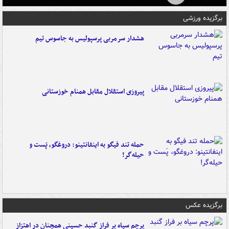
برگزیده ورزشی
هشدار سرمربی پرسپولیس به جاسوس تیم
پیروزی استقلال مقابل همنام خوزستانی
حمله تند فیگو به اینفانتینو: دروغگو، پَست‌ و
حیله‌گر!
برگزیده عکس
پرچم سیاه بر فراز گنبد حسینی همچنان در اهتزاز