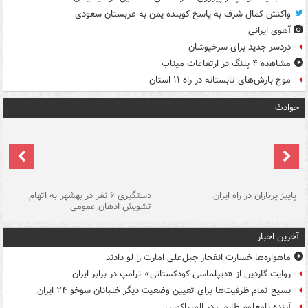
واکنش کمال شرف به پاسخ کوبنده یمن به عربستان سعودی
آهوی ایرانی
دردسر جدید برای سرخپوشان
مشاهده ۴ پلنگ در ارتفاعات میناب
موج بارش‌های تابستانه در راه ۱۱ استان
حوادث
ن
پاییز پرباران در راه ایران
دستگیری ۶ نفر در بهشهر به اتهام
تشویش اذهان عمومی
اس
آخرین اخبار
ماهواره‌ها خسارت انفجار جبل‌علی امارت را لو دادند
روایت گاردین از «دیپلماسی کودکستانی» ترامپ در برابر ایران
بسیج تمام ظرفیت‌ها برای تعیین وضعیت دیگر خلبانان سوخو ۲۴ ایران
آینده نامعلوم طارمی در المپیاکوس