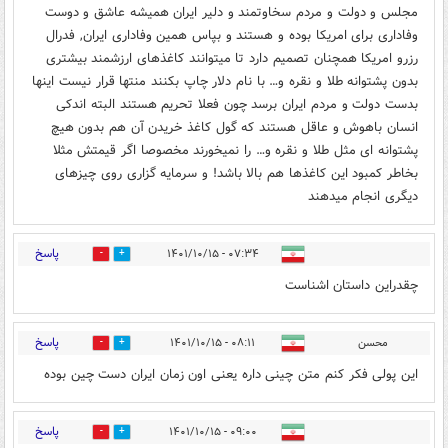
مجلس و دولت و مردم سخاوتمند و دلیر ایران همیشه عاشق و دوست
وفاداری برای امریکا بوده و هستند و بپاس همین وفاداری ایران, فدرال
رزرو امریکا همچنان تصمیم دارد تا میتوانند کاغذهای ارزشمند بیشتری
بدون پشتوانه طلا و نقره و… با نام دلار چاپ بکنند منتها قرار نیست اینها
بدست دولت و مردم ایران برسد چون فعلا تحریم هستند البته اندکی
انسان باهوش و عاقل هستند که گول کاغذ خریدن آن هم بدون هیچ
پشتوانه ای مثل طلا و نقره و… را نمیخورند مخصوصا اگر قیمتش مثلا
بخاطر کمبود این کاغذها هم بالا باشد! و سرمایه گزاری روی چیزهای
دیگری انجام میدهند
پاسخ
۰۷:۳۴ - ۱۴۰۱/۱۰/۱۵
0
19
چقدراین داستان اشناست
پاسخ
محسن
۰۸:۱۱ - ۱۴۰۱/۱۰/۱۵
0
0
این پولی فکر کنم متن چینی داره یعنی اون زمان ایران دست چین بوده
پاسخ
۰۹:۰۰ - ۱۴۰۱/۱۰/۱۵
0
0