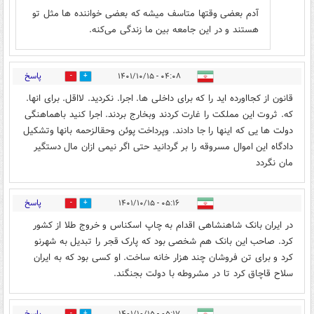
آدم بعضی وقتها متاسف میشه که بعضی خواننده ها مثل تو
هستند و در این جامعه بین ما زندگی می‌کنه.
پاسخ
۰۴:۰۸ - ۱۴۰۱/۱۰/۱۵
0
6
قانون از کجااورده اید را که برای داخلی ها. اجرا. نکردید. لااقل. برای انها.
که. ثروت این مملکت را غارت کردند وبخارج بردند. اجرا کنید باهماهنگی
دولت ها یی که اینها را جا دادند. وپرداخت پوئن وحقالزحمه بانها وتشکیل
دادگاه این اموال مسروقه را بر گردانید حتی اگر نیمی ازان مال دستگیر
مان نگردد
پاسخ
۰۵:۱۶ - ۱۴۰۱/۱۰/۱۵
1
7
در ایران بانک شاهنشاهی اقدام به چاپ اسکناس و خروج طلا از کشور
کرد. صاحب این بانک هم شخصی بود که پارک قجر را تبدیل به شهرنو
کرد و برای تن فروشان چند هزار خانه ساخت. او کسی بود که به ایران
سلاح قاچاق کرد تا در مشروطه با دولت بجنگند.
پاسخ