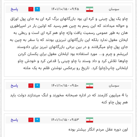
پاسخ
سوسان
۰۹:۴۵ - ۱۴۰۱/۱۰/۱۵
0
0
چاو یک پول چینی و کره ای بود بازرگانهای بزگ کره ای به جای پول اوراق
و حواله میدادند که این رسم به چین هم رسید که اولین بار در امپراطوری
هان به طور عمومی رسمیت یافت واژه چاو هم کره ای است و ربطی به
ایخان مغول ندارد بلکه این بازرگانهای تبریزی بودند که با سفر به چین به
جای پول چاو میگرفتند و در بین برخی بازرگانهای تبریز برای دادوستد
ابریشم و چرم و... مورد استفاده بود ایلخان مغول برای یکسان کردن
چاوها تلاش کرد و داد وستد با چاو چینی را قدغن کرد و خودش چاو
ایلخانی چاپ(چاو) کرد. تاریخ رو برعکس نوشتن ظلم به یک ملته
پاسخ
سوسان
۰۹:۵۰ - ۱۴۰۱/۱۰/۱۵
0
0
با 4 میلیون کارمند که در اداره صبحانه مخورند و لنگ میندازند دولت باید
هم پول چاو کنه
پاسخ
۰۹:۵۳ - ۱۴۰۱/۱۰/۱۵
0
2
اون دوره عقل مردم انگار بیشتر بوده