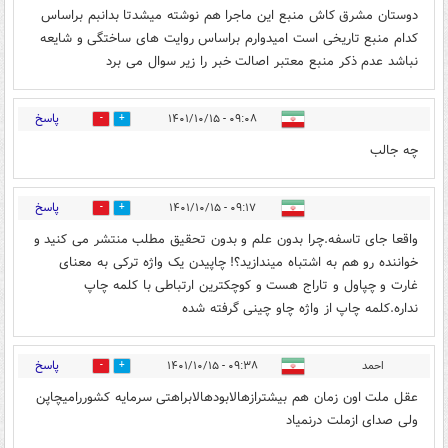
دوستان مشرق کاش منبع این ماجرا هم نوشته میشدتا بدانبم براساس
کدام منبع تاریخی است امیدوارم براساس روایت های ساختگی و شایعه
نباشد عدم ذکر منبع معتبر اصالت خبر را زیر سوال می برد
پاسخ
۰۹:۰۸ - ۱۴۰۱/۱۰/۱۵
0
0
چه جالب
پاسخ
۰۹:۱۷ - ۱۴۰۱/۱۰/۱۵
0
0
واقعا جای تاسفه.چرا بدون علم و بدون تحقیق مطلب منتشر می کنید و
خواننده رو هم به اشتباه میندازید؟! چاپیدن یک واژه ترکی به معنای
غارت و چپاول و تاراج هست و کوچکترین ارتباطی با کلمه چاپ
نداره.کلمه چاپ از واژه چاو چینی گرفته شده
پاسخ
احمد
۰۹:۳۸ - ۱۴۰۱/۱۰/۱۵
0
0
عقل ملت اون زمان هم بیشترازهالابودهالابراهتی سرمایه کشوررامیچاپن
ولی صدای ازملت درنمیاد