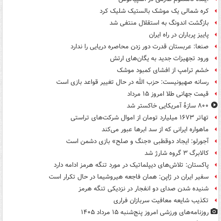
کره شمالی یک موشک بالستیک شلیک کرد
بازگشت اندونگ به استقلال منتفی شد
پاییز پرباران در راه ایران
صنعا: عربستان قدرت دور زدن محاصره دریایی را ندارد
ورود تجهیزات جدید به یگان‌های ارتش
خشم ترامپ از افشای کمبود موشک
رسانه صهیونیست: حزب الله در حال تغییر قواعد بازی است
قیمت جهانی طلا امروز ۱۵ مرداد
۸۰۰ سازۀ آمریکایی خاکستر شد
تهاتر ۱۶۷۳ میلیارد تومان از اموال شرکت‌های تراستی
ماهواره ایرانی که از سد ابرها عبور می‌کند
آجورلو: ایجاد دوقطبی «جنگ و صلح‌» بازی دشمن است
کالابرگ ۳ گروه شارژ شد
پاکستان: تلاش‌های دیپلماتیک در مورد تنگه هرمز ادامه دارد
سفیر ایران در ژاپن: همان فاجعه هیروشیما در حال تکرار است
شنیده شدن صدای دو انفجار در نزدیکی تنگه هرمز
تکذیب شایعه معافیت سربازان فراری
روزنامه‌های ورزشی امروز پنج‌شنبه ۱۵ مرداد ۱۴۰۵