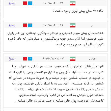
پاسخ
۱۱:۳۱ - ۱۴۰۱/۱۰/۱۵
0
0
مگه۷۰۰ سال پیش ایران وجود داشت ؟
پاسخ
م
۱۱:۴۱ - ۱۴۰۱/۱۰/۱۵
0
0
هفتصدسال پیش مردم فهمیدن و تو دام سوداگری نیفتادن اون هم باپول
ملی خودشون اما الان مردم خونه وزندگیشون رو میفروشن که دلار ذخیره
کنن شیطان این مردم رو مسح کرده
پاسخ
عباس
۱۵:۰۳ - ۱۴۰۱/۱۰/۱۵
0
0
الان مثل بقالی تو ایران بانک منحوس هست،هر بانکی به تنهایی و با
تاپ عدد در حساب افراد خلق پول و اعتبار میکنه،هر وامی با تایپ اعداد
با کیبورد در حساب شخص انجام میشه و به صورت سپرده در حسابی که
شخص باز کرده میشینه....الان سپرده یا اعداد بانکی خودشون پولن،به
عبارتی بدهی بانک که همون سپرده اشخاصه خودش پوله....بانک با
بدهکار کردن خودش به اشخاص در قالب وام،خرید املاک،حقوق
کارمندانش ووو غیره پول خلق میکنه و جیب مردم رو خالی میکنه...