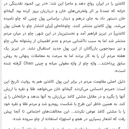
کاغذی را در ایران رواج دهد و ماجرا این شد: «در پی ‌کمبود نقدینگی‌ در
خزانه‌ که‌ عمدتا بر اثر ولخرجی‌های‌ خان‌ و درباریان‌ بروز کرده‌ بود گیخاتو
خان‌ دستور داد به‌ جای‌ درهم‌ و دینار، براساس‌ پول چینی که چاو نامیده
می‌شد، پول‌ کاغذی‌ منتشر کنند. چاوخانه‌ای‌ [برای انتشار چاو یا همان پول
کاغذی] در تبریز فراهم‌ آمد و نخستین‌بار در این‌ شهر، چاو در میان‌ مردم‌
منتشر شد اما به‌ سبب‌ ناآشنایی‌ مردم‌ و عدم‌ اطمینان‌ از پشتوانه مالی‌ چاو
و نیز سودجویی‌ بازرگانان‌ از این‌ پول‌ جدید استقبال‌ نشد. در تبریز یک‌
هفته‌ مردم‌ آن‌ را به‌ کار بردند اما به‌ سرعت‌ به‌ معاملات‌ پنهانی‌ به‌ روش‌
سابق‌ پرداختند... واژه چاو از واژه مغولی‌ میانه‌ و چینی‌ Chao گرفته‌ شده‌
است‌».
دلیل اصلی مقاومت مردم در برابر این پول کاغذی هم به روایت تاریخ این
است: «مردم احساس می‌کردند گیخاتو خان می‌خواهد طلا و نقره با ارزش
آنها را بگیرد و در مقابل مشتی کاغذ بی‌ارزش به آنها بدهد و خزانه‌اش را پُر
کند. به‌ همین خاطر این طرح با شکست روبه‌رو شد و مردم طلا و نقره خود
را با مشتی کاغذ عوض نکردند... این‌ مخالفت‌های‌ اجتماعی‌ تا آنجا پیش‌
رفت‌ که‌ اشعار بسیاری‌ در هجو و استهزاء‌ استفاده‌ از چاو سروده‌ شد».