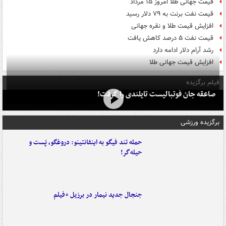
قیمت جهانی طلا امروز ۱۵ مرداد
قیمت نفت برنت به ۷۹ دلار رسید
افزایش قیمت طلا و نقره جهانی
قیمت نفت ۵ درصد کاهش یافت
رشد آرام دلار ادامه دارد
افزایش قیمت جهانی طلا
فیلم برگزیده
صاعقه جان فوتبالیست تایلندی را گرفت!
برگزیده ورزشی
حمله تند فیگو به اینفانتینو: دروغگو، پَست‌ و
حیله‌گر!
جنجال جدید نیمار در برزیل +فیلم