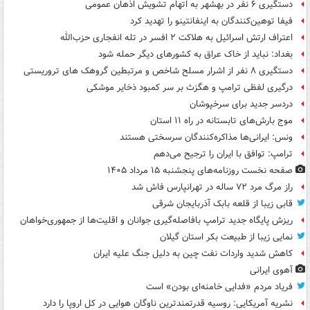
دستگیری ۶ نفر در بهشهر به اتهام تشویش اذهان عمومی
فیفا توهین‌کنندگان به اینفانتینو را تهدید کرد
اعتراف ارتش اسرائیل به هلاکت ۲ افسر در تله انفجاری حزب‌الله
بغداد: نباید از خاک عراق به کشورهای دیگر حمله شود
دستگیری ۸ نفر از اشرار مسلح شاخص و مرتبطین گروهک های تروریستی
درگیری لفظی ترامپ و هگزث بر سر کمبود ذخایر موشکی
دردسر جدید برای سرخپوشان
موج بارش‌های تابستانه در راه ۱۱ استان
ونس: ایرانی‌ها مذاکره‌کنندگان سرسختی هستند
ترامپ: توافق با ایران را ترجیح می‌دهم
صفحه نخست روزنامه‌های پنجشنبه ۱۵ مرداد ۱۴۰۵
راز مرگ مرد ۷۲ ساله در تهرانپارس فاش شد
قابی زیبا از قلعه بابک آذربایجان شرقی
ریزش پایگاه جدید ترامپ بافاصله‌گیری جوانان و اقلیت‌ها از جمهوری‌خواهان
نمایی زیبا از طبیعت بکر استان گیلان
کاهش شدید واردات نفت چین به دلیل جنگ علیه ایران
آهوی ایرانی
فریاد مردم «فدایی خامنه‌ای بودن» است
نشریه آمریکایی: روسیه قدرتمندترین ناوگان هوایی در کل اروپا را دارد