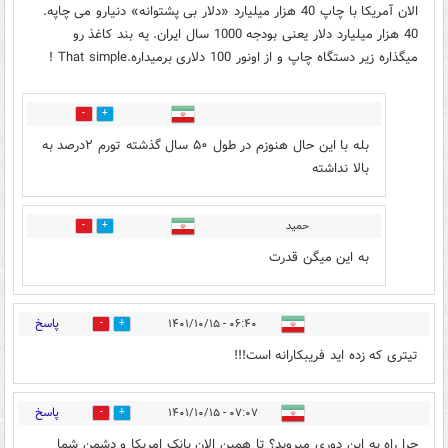
الان آمریکا با چاپ 40 هزار میلیارد «دلار بی پشتوانه» دنیارو می چاپه.
40 هزار میلیارد دلار یعنی بودجه 1000 سال ایران. یه بند کاغذ رو
میگذاره زیر دستگاه چاپ و از اونور 100 دلاری برمیداره.That simple !
0
0
بله با این حال هنوزم در طول ۵۰ سال گذشته تورم ۲درصد به
بالا نداشته
حمید
0
0
به این میگن قدرت
پاسخ
۰۶:۴۰ - ۱۴۰۱/۱۰/۱۵
3
8
تیتری که زده اید فریبکارانه است!!!
پاسخ
۰۷:۰۷ - ۱۴۰۱/۱۰/۱۵
4
7
چرا راه به این دوری میروید؟ تا همین الان بانک امریکا و دشمن شما