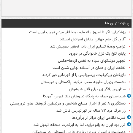
پربازدیدترین ها
پزشکیان: اگر تا امروز مانده‌ایم، به‌خاطر مردم نجیب ایران است
آقای گل جام جهانی مقابل اسرائیل ایستاد
ترامپ وعدۀ تسلیم ایران داد، تحقیر نصیبش شد
پایان تلخ یک نزاع خانوادگی در دورود
تجهیز موشکهای سپاه به نفس اژدها+عکس
تفاهم ایران و عمان در آستانه نهایی شدن است
بازیکنان بی‌کیفیت، پرسپولیس را از قهرمانی دور کردند
نشست وزیران خارجه مصر، ترکیه، پاکستان و عربستان
سناریوی بلاگر زن برای قتل شوهرش
شبیه‌سازی حمله به پایگاه نیروهای دلتا فورس آمریکا
دستگیری ۸ نفر از اشرار مسلح شاخص و مرتبطین گروهک های تروریستی
راز مرگ مرد ۷۲ ساله در تهرانپارس فاش شد
قدرت نظامی ایران فراتر از برآوردها
قرار بود ایران به زانو درآید، اما به ابرقدرت منطقه تبدیل شد!
عصبانیت ترامپ از پیروزی نامزد حامی فلسطین در میشیگان