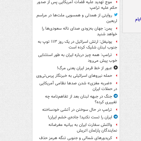
موج تهدید علیه قضات آمریکایی پس از صدور
حکم علیه ترامپ
روایتی از همدلی و همسویی ملت‌ها در مراسم
یام
اربعین
یمن: جهان به‌زودی صدای ناله سعودی‌ها را
خواهد شنید
یونیفل: ارتش اسرائیل در یک روز ۱۱۳ توپ به
جنوب لبنان شلیک کرده است
ترامپ: همه چیز درباره ایران به طور استثنایی
خوب پیش می‌رود
عبور از خط قرمز ایران یعنی مرگ!
حمله نیروهای اسرائیلی به خبرنگار پرس‌تی‌وی
«ضربه مغزی» شدن صدها نظامی آمریکایی
در حملات ایران
جنگ در جبهه لبنان بعد از تفاهم‌نامه چه
تغییری کرده؟
ترامپ در حال سوختن در آتشی خودساخته
ایران را تست نکنید! جاده‌ی خشم ایران!
واکنش سفارت ایران به بیانیه مغرضانه
نمایندگان پارلمان اتریش
کریدورهای شمالی و جنوبی تنگه هرمز حذف