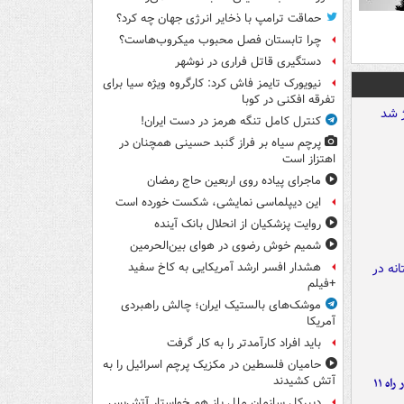
حماقت ترامپ با ذخایر انرژی جهان چه کرد؟
چرا تابستان فصل محبوب میکروب‌هاست؟
دستگیری قاتل فراری در نوشهر
نیویورک تایمز فاش کرد: کارگروه ویژه سیا برای
تفرقه افکنی در کوبا
کنترل کامل تنگه هرمز در دست ایران!
پرچم سیاه بر فراز گنبد حسینی همچنان در
اهتزاز است
ماجرای پیاده روی اربعین حاج رمضان
این دیپلماسی نمایشی، شکست خورده است
روایت پزشکیان از انحلال بانک آینده
شمیم خوش رضوی در هوای بین‌الحرمین
هشدار افسر ارشد آمریکایی به کاخ سفید
+فیلم
موشک‌های بالستیک ایران؛ چالش راهبردی
آمریکا
باید افراد کارآمدتر را به کار گرفت
حامیان فلسطین در مکزیک پرچم اسرائیل را به
آتش کشیدند
موج بارش‌های تابستانه در راه ۱۱
دبیرکل سازمان ملل باز هم خواستار آتش‌بس