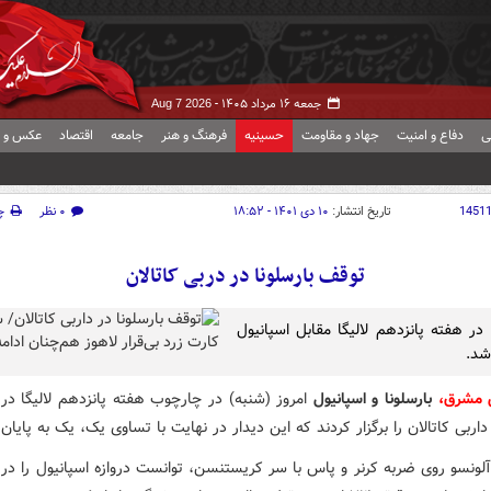
جمعه ۱۶ مرداد ۱۴۰۵ -
Aug 7 2026
ی
دفاع و امنیت
جهاد و مقاومت
حسینیه
فرهنگ و هنر
جامعه
اقتصاد
عکس و ف
1451
تاریخ انتشار:
۱۰ دی ۱۴۰۱ - ۱۸:۵۲
۰ نظر
چ
توقف بارسلونا در دربی کاتالان
 در هفته پانزدهم لالیگا مقابل اسپانیول
شد.
 مشرق،
بارسلونا و اسپانیول
امروز (شنبه) در چارچوب هفته پانزدهم لالیگا در 
اربی کاتالان را برگزار کردند که این دیدار در نهایت با تساوی یک، یک به پایان