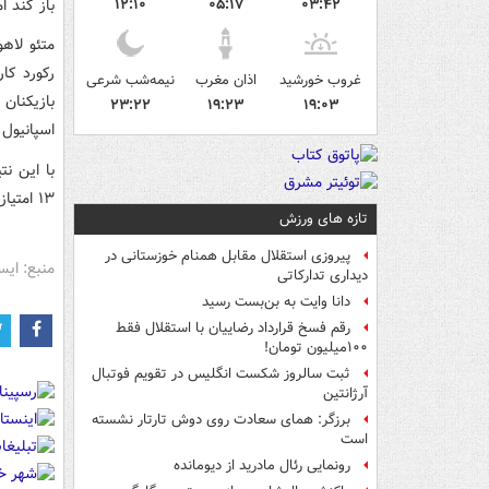
باز کند اما خوسلو در دقی
۱۲:۱۰
۰۵:۱۷
۰۳:۴۲
غروب خورشید
اذان مغرب
نیمه‌شب شرعی
بازیکنان
۲۳:۲۲
۱۹:۲۳
۱۹:۰۳
اسپانیول 
۱۳ امتیاز در رده شانزدهم قرار گرفت.
تازه های ورزش
پیروزی استقلال مقابل همنام خوزستانی در
منبع: ایس
دیداری تدارکاتی
دانا وایت به بن‌بست رسید
رقم فسخ قرارداد رضاییان با استقلال فقط
۱۰۰میلیون تومان!
ثبت سالروز شکست انگلیس در تقویم فوتبال
آرژانتین
برزگر: همای سعادت روی دوش تارتار نشسته
است
رونمایی رئال مادرید از دیومانده