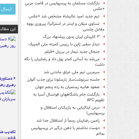
بازگشت مسلمان به پرسپولیس در قامت مربی
+عکس
تیم جدید امید عالیشاه مشخص شد +عکس
تساوی میلان و اینتر در استرالیا/ پیروزی یووه
این مطالب
مقابل چلسی
۳ کاپیتان ایران بدون پیشنهاد بزرگ
دیدار سفیر ژاپن با رییس کمیته ملی المپیک
جنجال جدید نیمار در برزیل +فیلم
می‌شد به آسانی کمتر پول داد و رضاییان را نگه
داشت
سرمربی تیم ملی عراق ماندنی شد
جلسه سرنوشت‌ساز بارسلونا برای جذب آلوارز
رهبری رهب
صعود هانیه رستمیان به رده پنجم جهان
بازگشت جام باشگاههای فوتسال آسیا به
تقویم AFC
درس ایتالیایی‌ به بازیکنان استقلال و
پرسپولیس!
رامین رضاییان رسماً از استقلال جدا شد
دوست نداشتم با ذهن درگیر در پرسپولیس
تکذیب شای
بمانم
فراری