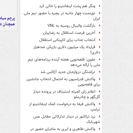
ونگر هم پشت اینفانتینو را خالی کرد
تورنمنت چهار جانبه در بصره با حضور تیم ملی
پرچم سیاه
ایران
همچنان در
بازگشت والیبال روسیه به VNL
آخرین فرصت استقلال به رضاییان
انتخاب جذاب برای کاپیتانی استقلال
قرارداد یک میلیون دلاری بازیکن صدهزار
دلاری!
علوی: قلعه‌نویی هفته آینده برنامه‌های تیم
ملی را ارائه می‌دهد
تراِشتگن دروازه‌بان جدید آژاکس شد
واکنش فدراسیون به احتمال انتخاب جانشین
برای قلعه‌نویی
اعلام رای کمیته استیناف در پرونده دیدار
گل‌گهر و چادرملو
واکنش فیفا به درخواست کمک اینفانتینو از
ترامپ
برد تراکتور در دیدار تدارکاتی مقابل مس
شهربابک
واکنش طاهری و ایری به ماجرای حضور در