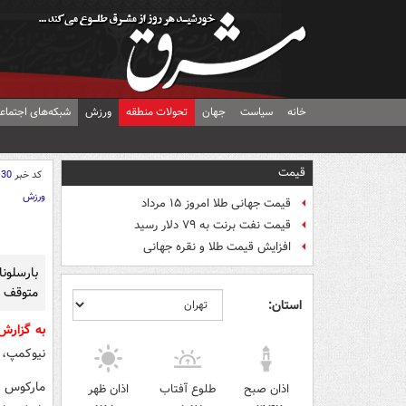
خانه
سیاست
جهان
تحولات منطقه
ورزش
شبکه‌های اجتماع
قیمت
کد خبر
130
ورزش
قیمت جهانی طلا امروز ۱۵ مرداد
قیمت نفت برنت به ۷۹ دلار رسید
افزایش قیمت طلا و نقره جهانی
بارسلونا
متوقف 
استان:
به گزارش
نیوکمپ، د
اذان صبح
طلوع آفتاب
اذان ظهر