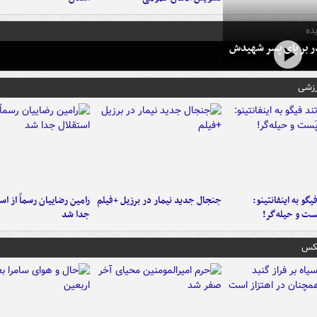
ده
در بر پای پسر شهیدش
رزشی
یگو به اینفانتینو:
جنجال جدید نیمار در برزیل +فیلم
رامین رضاییان رسماً از اس
ست‌ و حیله‌گر!
جدا شد
عکس