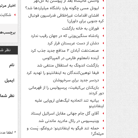
واکنش عالیشاه بعد از پیوستن به گل‌گهر
اخبار مرتب
لیونل مسی چگونه وارد باشگاه میلیاردها شد؟
شکایت ا
افشای اقدامات غیراخلاقی فدراسیون فوتبال
کره جنوبی برای داوران!
فورلان به خانه بازگشت
برچسب‌ها
پادشاه سنگین‌وزنی که در جهان رقیب ندارد
دشان از دست عربستان فرار کرد
نظر شم
صنعت‌نفت آبادان ۲ مدافع جدید جذب کرد
آینده نامعلوم طارمی در المپیاکوس
نام
بازگشت اندونگ به استقلال منتفی شد
فیفا توهین‌کنندگان به اینفانتینو را تهدید کرد
ایمیل
دردسر جدید برای سرخپوشان
بازیکنان بی‌کیفیت، پرسپولیس را از قهرمانی
دور کردند
نظر شما 
بیانیه تند اتحادیه لیگ‌های اروپایی علیه
اینفانتینو
آقای گل جام جهانی مقابل اسرائیل ایستاد
وینیسیوس در رئال مادرید ماندنی شد
حمله تند فیگو به اینفانتینو: دروغگو، پَست‌ و
*
لطفا عدد م
حیله‌گر!