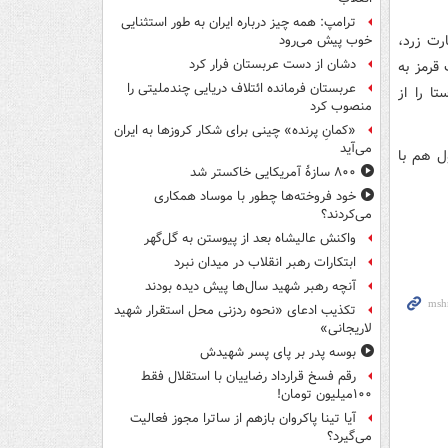
ترامپ: همه چیز درباره ایران به طور استثنایی
ار جنجالی هلند و آرژانتین در جام جهانی ۲۰۲۲ که با دادن ۱۷ کارت زرد،
خوب پیش می‌رود
دشان از دست عربستان فرار کرد
ی زد، امروز هم پرکار بود و ۱۲ کارت زرد و ۲ کارت قرمز به
عربستان فرمانده ائتلاف دریایی چندملیتی را
ا را از
منصوب کرد
«کمانِ پرنده» چینی برای شکار کروزها به ایران
می‌آید
نیول هم با
۸۰۰ سازۀ آمریکایی خاکستر شد
خود فروخته‌ها چطور با موساد همکاری
می‌کردند؟
واکنش عالیشاه بعد از پیوستن به گل‌گهر
ابتکارات رهبر انقلاب در میدان نبرد
آنچه رهبر شهید سال‌ها پیش دیده بودند
تکذیب ادعای «نحوه ردزنی محل استقرار شهید
لاریجانی»
بوسه‌ پدر بر پای پسر شهیدش
رقم فسخ قرارداد رضاییان با استقلال فقط
۱۰۰میلیون تومان!
آیا تینا پاکروان بازهم از ساترا مجوز فعالیت
می‌گیرد؟