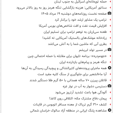
حمله توپخانه‌ای اسرائیل به جنوب لبنان
سناتور آمریکایی: هزینه بازگشایی تنگه هرمز روز به روز بالاتر می‌رود
صفحه نخست روزنامه‌های دوشنبه ۱۹ مرداد ۱۴۰۵
ترامپ یک مشاور ارشد خود را برکنار کرد
افزایش قیمت نفت و افت شاخص‌های بورس آمریکا
طعنه سی‌ان‌ان به توهم ترامپ برای تسلیم ایران
زرادخانه موشک‌های بالستیک آمریکایی ته کشید!
بطری آبی که ماشین شما را به آتش می‌کشد
در مسیر تولد ابریشم
«جهنم‌دره»؛ برنامه تایوان برای مقابله با حمله احتمالی چین
تنگه هرمز و پیام‌های بازدارنده ایران
همه ماجرای پرونده‌های کثیرالشاکی و پیچیدگی رسیدگی به آن‌ها
آیا ماءالشعیر برای جلوگیری از سنگ کلیه مفید است
قاتلان پیرزن ۷۰ ساله همدانی با ۵۰ گرم طلا دستگیر شدند
دسترسی دشوار به آب در نوار غزه
آلودگی هوا باعث تشدید آرتروز می‌شود
پیمان دفاع مشترک مکه؛ ائتلافی روی کاغذ!
کشف ۳۱۰ گرم تریاک از معده مسافر اتوبوس در قاینات
مشاهده پلنگ ایرانی در منطقه آزاد سالوک خراسان شمالی