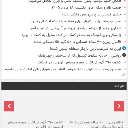
ادعای جدید ترامپ: بدون تشدید تنش با ایران تعامل می‌کنیم!
قیمت طلا و سکه امروز یکشنبه ۱۸ مرداد ۱۴۰۵
حضور قربانی در پرسپولیس منتفی شد؟
«جهنم‌دره»؛ برنامه تایوان برای مقابله با حمله احتمالی چین
تصاویر جدید از انهدام مواضع نیروهای آمریکایی در غرب آسیا
زلنسکی: پیونگ‌یانگ به مسکو کمک می‌کند، سئول به کمک ما بیاید
قاتلان پیرزن ۷۰ ساله همدانی با ۵۰ گرم طلا دستگیر شدند
ایران به قدرتمندترین بازیگرِ منطقه تبدیل شده!
روایتی از حادثه سقوط کپسول گاز از ساختمان چهارطبقه
کشف ۳۱۰ گرم تریاک از معده مسافر اتوبوس در قاینات
محسن رضایی به عنوان نماینده رهبر انقلاب در شورای‌عالی امنیت ملی منصوب
شد
حوادث
قاتلان پیرزن ۷۰ ساله همدانی با ۵۰
کشف ۳۱۰ گرم تریاک از معده مسافر
گرم طلا دستگیر شدند
اتوبوس در قاینات
عمق ۱۵ م