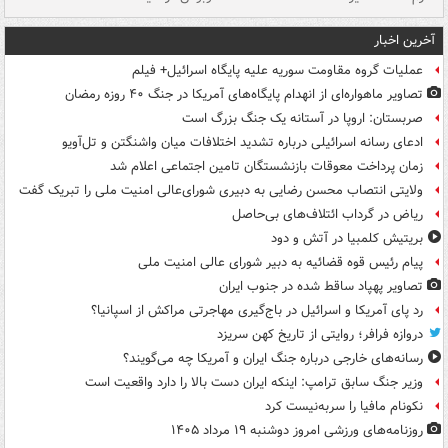
آخرین اخبار
عملیات گروه مقاومت سوریه علیه پایگاه اسرائیل+ فیلم
تصاویر ماهواره‌ای از انهدام پایگاه‌های آمریکا در جنگ ۴۰ روزه رمضان
صربستان: اروپا در آستانه یک جنگ بزرگ است
ادعای رسانه اسرائیلی درباره تشدید اختلافات میان واشنگتن و تل‌آویو
زمان پرداخت معوقات بازنشستگان تامین اجتماعی اعلام شد
ولایتی انتصاب محسن رضایی به دبیری شورای‌عالی امنیت ملی را تبریک گفت
ریاض در گرداب ائتلاف‌های بی‌حاصل
بریتیش کلمبیا در آتش و دود
پیام رئیس قوه قضائیه به دبیر شورای عالی امنیت ملی
تصاویر پهپاد ساقط شده در جنوب ایران
رد پای آمریکا و اسرائیل در باج‌گیری مهاجرتی مراکش از اسپانیا؟
دروازه فرافر؛ روایتی از تاریخ کهن سریزد
رسانه‌های خارجی درباره جنگ ایران و آمریکا چه می‌گویند؟
وزیر جنگ سابق ترامپ: اینکه ایران دست بالا را دارد واقعیت است
نکونام مافیا را سربه‌نیست کرد
روزنامه‌های ورزشی امروز دوشنبه ۱۹ مرداد ۱۴۰۵