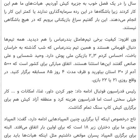
سال را در یک فصل خوب به جزیره کیش آوردیم. هیات‌های ما هم این
کار کردند زیرا باشگاه‌ها در این رده سرمایه‌گذاری ندارند یا کمتر این کار را
انجام می‌دهند. این بار گفتیم سراغ بازیکنانی برویم که در هیچ باشگاهی
نیستند.
وی افزود: کیفیت برخی تیم‌هامثل بندرعباس را هم دیدید. همه تیم‌ها
دنبال قهرمانی هستند و همین تیم بندرعباس که شب گذشته به خراسان
باخت، احساس کردم ۳_۲ بازیکن ملی پوش دارد. وحید شمسایی و علی
صانعی گفتند این‌ها استثنا هستند. اتفاق مبارکی برای کشور است که ۵۰۰
آدم از ۳۰ استان بیاورید و ظرف مدت ۴ روز ۸۵ مسابقه برگزار کنید. در
واقع روزی ۲۱ یا ۲۲ بازی.
رئیس فدراسیون فوتبال ادامه داد: جور کردن داور، غذا، امکانات و ... کار
خیلی سختی است اما فدراسیون هزینه کرد و منطقه آزاد کیش هم برای
برگزاری کیش کاپ سنگ تمام گذاشت.
تاج درخصوص اینکه آیا برگزاری چنین المپیادهایی ادامه دارد، گفت: المپیاد
بعدی ما برای دختران زیر ۱۸ است که برای اولین بار اتفاق می‌افتد. البته
برای برگزاری المپیاد پسران موانعی داشتیم مثل اینکه هیات‌ها باید برای