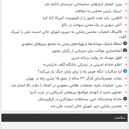
یمن: انفجار انبارهای تسلیحاتی عربستان ادامه دارد
تبریک رئیس مجلس به ذوالقدر
الکعبی: باید نفت کشور را از قیمومیت آمریکا آزاد کرد
آتش سوزی در یک مخزن سوخت در باکو
قالیباف انتصاب محسن رضایی به دبیری شورای عالی امنیت ملی را تبریک
گفت
لحظۀ شلیک موشک‌ها و پهپادهای یمنی به تجمع نیروهای سعودی
آماده‌سازی مواکب برای میزبانی از زائران رضوی
افول موساد به روایت رسانه عبری
اعلام حادثه امنیتی در نزدیکی باشگاه گلف «ترامپ»
آیا مذاکرات تنگه هرمز راه را برای پایان جنگ باز می‌کند؟
نجات معجزه‌آسای کارگر ۲۲ ساله از عمق ۱۵ متری چاه در تهران
یمن: عملیات علیه تجمعات نظامی سعودی در المخا با دقت بالا انجام شد
تصاویر جدید از انهدام مواضع نیروهای آمریکایی در غرب آسیا
حادثه وحشتناک حین مسابقات سوارکاری در قرقیزستان
محسن رضایی دبیر شورای عالی امنیت ملی شد
سلامت