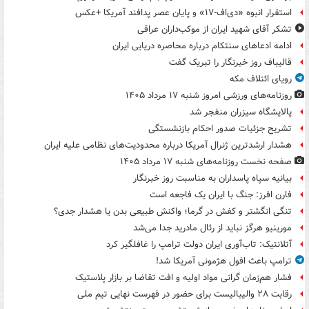
استقرار انبوه «دی‌اف‑۱۷» و پایان عصر پدافند آمریکا +عکس
تشکر آقای شهید ایران از موکب‌داران عراقی
ادامه ادعاهای سنتکام درباره محاصره دریایی ایران
قالیباف روز خبرنگار را تبریک گفت
رویای ائتلاف مکه
روزنامه‌های ورزشی امروز ‌شنبه ۱۷ مرداد ۱۴۰۵
پالایشگاه سیزران منفجر شد
تشریح جزئیات صدور احکام بازنشستگی
هشدار ارشدترین ژنرال آمریکا درباره محدودیت‌های نظامی علیه ایران
صفحه نخست روزنامه‌های شنبه ۱۷ مرداد ۱۴۰۵
بیانیه سپاه پاسداران به مناسبت روز خبرنگار
فارن افرز: جنگ با ایران یک فاجعه است
تنگی انگشتر و کفش در گرما؛ واکنش طبیعی بدن یا هشدار جدی؟
مورینیو هرگز نباید از رئال مادرید جدا می‌شد
آتلانتیک: تاب‌آوری ایران دولت ترامپ را غافلگیر کرد
ترامپ باعث افول هژمونی آمریکا شد!
فشار هم‌زمان گرانی مواد اولیه و افت تقاضا بر بازار پلاستیک
رقابت ۲۸ والیبالیست برای حضور در فهرست نهایی تیم ملی