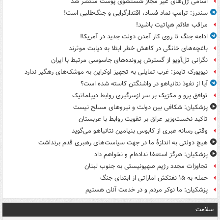
اسامی ژل‌های غیر مجاز شستشوی پوست منتشر شد
سندرز: ترامپ نماد فساد، اقتدارگرایی و جنگ‌طلبی است!
مراقب علائم هپاتیت باشید!
ادامه جنگ تا روی کار آمدن دولت جدید در آمریکا!
باغچه‌های خانگی در کاهش خطر ابتلا به دیابت موثرند
نگرانی تل‌آویو از گسترش پرونده‌های جاسوسی مرتبط با ایران
نیویورک تایمز: غرب تمایلی به تجهیز اوکراین به موشک‌های رهگیر ندارد
آیا از نفوذ نتانیاهو در واشنگتن کاسته شده است؟
توافق پرو و مکزیک بر سر ازسرگیری روابط دیپلماتیک
پزشکیان: شکافی بین دولت و نیروهای مسلح نیست
تاکید نخست‌وزیر عراق بر تقویت روابط با عربستان
وقتی رسانه عبری از کابوس بنیامین نتانیاهو می‌گوید
هیچ دولتی به اندازۀ ما در جهت سیاست‌های رهبری قدم برنداشت
پزشکیان: هرگز استعفا نداده‌ام و نخواهم داد
تجاوزات مجدد رژیم صهیونیستی به جنوب لبنان
حمله به ۱۵ نفتکش‌ اماراتی از ابتدای جنگ
پزشکیان: ما نوکر مردم و در خدمت آنان هستیم
سلامت