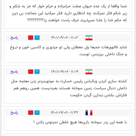
شما واقعا از یک عده حیوان صفت حرامزاده و حرام خوار که جز به شکم و
زیر شکم فکر نمیکنند چه انتظاری دارید فکر میکنید این جماعت بی دین
که حکم خدا را علنا نمیپذیرند حرف راست خواهند زد؟؟؟؟؟؟؟؟؟
پاسخ
۱۱:۰۲ - ۱۴۰۱/۰۹/۰۸
0
8
شاید فالوورهات جمیعا ول معطلن ولی تو مزدوری و کاسبی خون و دروغ
و جنگ داخلی بیزینس توست.
پاسخ
۱۱:۰۹ - ۱۴۰۱/۰۹/۰۸
0
6
کشته سازی کردن وبالباس پلیس خسارت به موتورمردم زدن معلمه مثل
داعش دنبال سیاست زمین سوخته هستند بعیدنیست همین روهم هم
فکراش بکشن بندازن گردن حکومت
پاسخ
۱۱:۳۲ - ۱۴۰۱/۰۹/۰۸
0
5
با همه این پدر سوخته بازی‌ها هیچ غلطی نمیتونن بکنن !