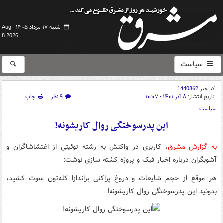
شنبه ۱۷ مرداد ۱۴۰۵ -
Aug
8 2026
سیاست
کد خبر
1440862
تاریخ انتشار:
۸ آذر ۱۴۰۱ - ۱۰:۰۷
۹ نظر
چاپ
سیاست
این پدرسوختگی روال کاریشونه!
به گزارش مشرق
، کاربری در واکنش به رشته توئیتی از اغتشاشاگران و
آشوبگران درباره اخبار فیک و پروژه کشته سازی نوشت:
هر موقع از حجم شایعات و دروغ پراکنی براندازا کله‌تون سوت کشید،
بدونید این پدرسوختگی روال کاریشونه!