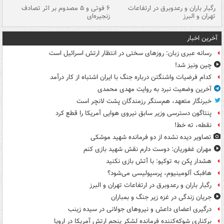
رگبار باران و رعدوبرق در ارتفاعات
۶ فوتی و ۵ مصدوم بر اثر تصادف
گر
تهران و البرز
زنجیره‌ای
قط
آخرین اخبار
رسانه عبری زبان: روزهای سختی در انتظار ارتش اسرائیل است
چین ونیز شد!
کدام فرضیات واشنگتن درباره جنگ با ایران اشتباه از کار درآمد
آخرین وضعیت نبرد به روایت مهدی محمدی
خبرنگار متعهد، هم‌سنگر رزمندگان پشت لانچر است
پنتاگون دسترسی وزیر سابق نیروی هوایی آمریکا را قطع کرد
نقطه، ته خط!
تصاویر دیده‌ نشده از دو فرمانده شهید موشکی
مهران غفوریان: دوست دارم نقش شهید بازی کنم
هشدار پکن به توکیو: با آتش بازی نکنید
هافبک آلومینیوم، پرسپولیسی می‌شود؟
رگبار باران و رعدوبرق در ارتفاعات تهران و البرز
جریان زندگی در غزه زیر جنگ و بمباران
درگیری اعضای داعش و نیروهای جولانی در سیده زینب
برکناری شوکه‌کننده فرمانده لشکر پنجم ارتش آمریکا در اروپا