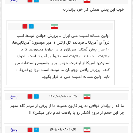
پاسخ
۱۰:۲۰ - ۱۴۰۱/۰۹/۰۸
1
21
خوب این یعنی همش کار خود براندازانه
0
3
اولین مساله امنیت ملی ایران ـــ پرورش جوانان توسط اسب
تروآ ی آمریکا ــ فرمانده کل ارتش ؛ امیر موسوی: آمریکایی‌ها،
۱۰ سال پیش گفتند: سربازان ما در ایران؛ میلیون‌ها کاربر
اینترنت ؛ هستند. اینترنت اسب تروآ ی آمریکا است . ادوارد
اسنودن: آمریکا از اینترنت جهانی برای جاسوسی استفاده می
کند. .پرورش یافتن نوجوانان ما توسط اسب تروآ ی آمریکا ؛
باید اولین مساله امنیت ملی ما قرار بگیرد.
پاسخ
۱۰:۳۵ - ۱۴۰۱/۰۹/۰۸
0
20
ما که از براندازا توقعی نداریم کارون همینه ما از برخی از مردم گله مدیم
چرا این حجم از دروغ آشکار رو با بلاهت تمام باور میکنن؟!!!
پاسخ
۱۰:۴۱ - ۱۴۰۱/۰۹/۰۸
1
15