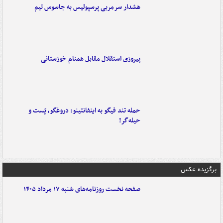
هشدار سرمربی پرسپولیس به جاسوس تیم
پیروزی استقلال مقابل همنام خوزستانی
حمله تند فیگو به اینفانتینو: دروغگو، پَست‌ و
حیله‌گر!
برگزیده عکس
صفحه نخست روزنامه‌های شنبه ۱۷ مرداد ۱۴۰۵