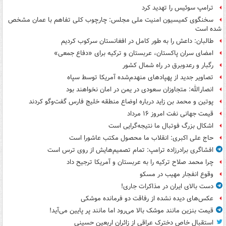
ترامپ سوئیس را تهدید کرد
سخنگوی کمیسیون امنیت ملی مجلس: چارچوب کلی تفاهم با عمان مشخص
شده است
طالبان: داعش را به طور کامل در افغانستان سرکوب کردیم
امضای سران پاکستان، عربستان و ترکیه برای «دفاع جمعی»
رگبار و رعدوبرق در راه شمال کشور
تصاویر جدید از پهپادهای منهدم‌شده آمریکا توسط سپاه
انصارالله: متجاوزان سعودی در یمن در امان نخواهند بود
پوتین و محمد بن زاید درباره اوضاع منطقه خلیج فارس گفت‌وگو کردند
قیمت جهانی نفت امروز ۱۶ مرداد
اشکال بزرگ فوتبال ما نتیجه‌گرایی است
حاج علی اکبری: انقلاب ما محصول مکتب عاشورا است
افشاگری برادرزاده ترامپ: تمام تصمیم‌هایش از روی ترس است
چرا محمد صلاح ترکیه را به عربستان و آمریکا ترجیح داد
وقوع انفجار مهیب در مسکو
دست بالای ایران در مذاکرات جاری!
عکس‌های دیده نشده از رفاقت دو فرمانده‌ موشکی
قیمت بنزین مانند موشک بالا می‌رود اما مانند پر پایین می‌آید!
استقبال خاص دخترک عراقی از زائران اربعین حسینی