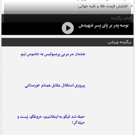
افزایش قیمت طلا و نقره جهانی
فیلم برگزیده
بوسه‌ پدر بر پای پسر شهیدش
برگزیده ورزشی
هشدار سرمربی پرسپولیس به جاسوس تیم
پیروزی استقلال مقابل همنام خوزستانی
حمله تند فیگو به اینفانتینو: دروغگو، پَست‌ و
حیله‌گر!