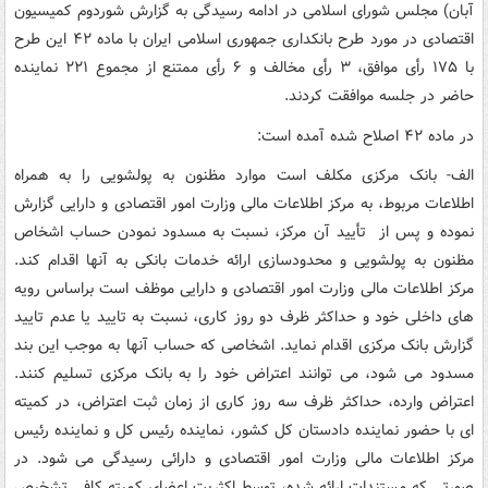
آبان) مجلس شورای اسلامی در ادامه رسیدگی به گزارش شوردوم کمیسیون
اقتصادی در مورد طرح بانکداری جمهوری اسلامی ایران با ماده ۴۲ این طرح
با ۱۷۵ رأی موافق، ۳ رأی مخالف و ۶ رأی ممتنع از مجموع ۲۲۱ نماینده
حاضر در جلسه موافقت کردند.
در ماده ۴۲ اصلاح شده آمده است:
الف- بانک مرکزی مکلف است موارد مظنون به پولشویی را به همراه
اطلاعات مربوط، به مرکز اطلاعات مالی وزارت امور اقتصادی و دارایی گزارش
نموده و پس از تأیید آن مرکز، نسبت به مسدود نمودن حساب اشخاص
مظنون به پولشویی و محدودسازی ارائه خدمات بانکی به آنها اقدام کند.
مرکز اطلاعات مالی وزارت امور اقتصادی و دارایی موظف است براساس رویه
های داخلی خود و حداکثر ظرف دو روز کاری، نسبت به تایید یا عدم تایید
گزارش بانک مرکزی اقدام نماید. اشخاصی که حساب آنها به موجب این بند
مسدود می شود، می توانند اعتراض خود را به بانک مرکزی تسلیم کنند.
اعتراض وارده، حداکثر ظرف سه روز کاری از زمان ثبت اعتراض، در کمیته
ای با حضور نماینده دادستان کل کشور، نماینده رئیس کل و نماینده رئیس
مرکز اطلاعات مالی وزارت امور اقتصادی و دارائی رسیدگی می شود. در
صورتی که مستندات ارائه شده، توسط اکثریت اعضای کمیته کافی تشخیص