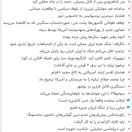
پدر شاهرودی پس از قتل پسرش، جسد را در چاه مخفی کرد
سامانه ضد موشکی لیزری؛ از بلوف سیاسی تا واقعیت میدانی
هشدار سرمربی پرسپولیس به جاسوس تیم
توقف طولانی کامیون‌ها پشت مرز؛ صورت‌حساب سنگینی که به اقتصاد می‌رسد
تصاویر جدید از پهپادهای منهدم‌شده آمریکا توسط سپاه
آنچه رهبر شهید سال‌ها پیش دیده بودند
تلگراف: جنگ علیه ایران ممکن است به یکی از اشتباهات تاریخ تبدیل شود
ترامپ: فکر می‌کنم جنگ با ایران خیلی زود پایان می‌یابد
نیویورک تایمز فاش کرد: کارگروه ویژه سیا برای تفرقه افکنی در کوبا
برخورد پراید با تیر برق ۲ فوتی بر جای گذاشت
هشدار افسر ارشد آمریکایی به کاخ سفید +فیلم
چرا محمد صلاح ترکیه را به عربستان و آمریکا ترجیح داد
دستگیری قاتل فراری در نوشهر
سوخو۳۵ با این موشک‌ها به ناوهای‌جنگی حمله می‌کند
ایالات متحده واقعاً یک «ببر کاغذی» است!
نمایی زیبا از تنگه کریان جزیره قشم
رکوردشکنی پیش‌فروش جدیدترین گوشی‌های تاشوی سامسونگ
باید افراد کارآمدتر را به کار گرفت
این دیپلماسی نمایشی، شکست خورده است