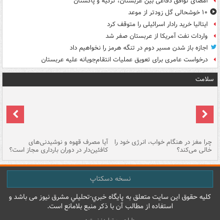
امضای توافق دفاعی بین عربستان، ترکیه و پاکستان
۱۰ خوشحالی گل زودتر از موعد
ایتالیا خرید رادار اسرائیلی را متوقف کرد
واردات نفت آمریکا از عربستان صفر شد
اجازه باز شدن مسیر دوم در تنگه هرمز را نخواهیم داد
درخواست عامری برای تعویق عملیات انتقام‌جویانه علیه عربستان
سلامت
ت
چرا مغز در هنگام خواب، انرژی خود را
آیا مصرف قهوه و نوشیدنی‌های
چر
خالی می‌کند؟
کافئین‌دار در دوران بارداری مجاز است؟
می
نسخه دسکتاپ
کليه حقوق اين سايت متعلق به پایگاه خبري-تحليلي مشرق نيوز می باشد و
استفاده از مطالب آن با ذکر منبع بلامانع است.