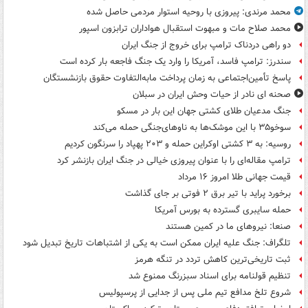
محمد مرندی: پیروزی با روحیه استوار مردمی حاصل شده
محمد صلاح مات و مبهوت استقبال هواداران ترابزون اسپور
دو راهی دردناک ترامپ برای خروج از جنگ ایران
سندرز: ترامپ فاسد، آمریکا را وارد یک جنگ فاجعه بار کرده است
پاسخ تأمین‌اجتماعی به زمان پرداخت مابه‌التفاوت حقوق بازنشستگان
صحنه ای نادر از حیات وحش ایران در سبلان
جنگ مدعیان طلای کشتی جهان این بار در مسکو
سوخو۳۵ با این موشک‌ها به ناوهای‌جنگی حمله می‌کند
روسیه: به ۳ کشتی اوکراین حمله و ۲۰۳ پهپاد را سرنگون کردیم
ترامپ مقاله‌ای را با عنوان پیروزی خیالی در جنگ ایران بازنشر کرد
قیمت جهانی طلا امروز ۱۶ مرداد
برخورد پراید با تیر برق ۲ فوتی بر جای گذاشت
حمله سایبری گسترده به بورس آمریکا
صنعا: نیروهای ما در کمین‌ هستند
تلگراف: جنگ علیه ایران ممکن است به یکی از اشتباهات تاریخ تبدیل شود
ثبت تاریخی‌ترین کاهش تردد در تنگه هرمز
تنظیم قولنامه برای اسناد سبزرنگ ممنوع شد
شروع تلخ مدافع تیم ملی پس از جدایی از پرسپولیس