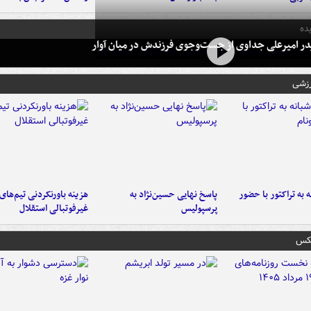
ده
در امیرعلی جداوی از جست‌وجوی فرزندش در میان آوار
رزشی
به تراکتور با حضور
پاسخ نهایی حسین‌نژاد به
هزینه باورنکردنی تیم‌های
پرسپولیس
غیرفوتبالی استقلال
عکس