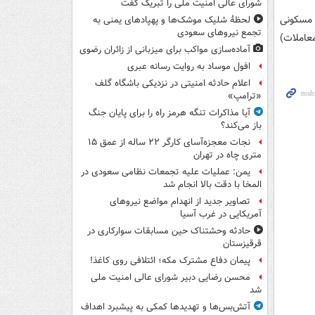
شورای عالی امنیت ملی را تبریک گفت
ی مسکونی
لحظۀ شلیک موشک‌ها و پهپادهای یمنی به
تجمع نیروهای سعودی
عاملات)
آماده‌سازی مواکب برای میزبانی از زائران رضوی
افول موساد به روایت رسانه عبری
اعلام حادثه امنیتی در نزدیکی باشگاه گلف
«ترامپ»
آیا مذاکرات تنگه هرمز راه را برای پایان جنگ
باز می‌کند؟
نجات معجزه‌آسای کارگر ۲۲ ساله از عمق ۱۵
متری چاه در تهران
یمن: عملیات علیه تجمعات نظامی سعودی در
المخا با دقت بالا انجام شد
تصاویر جدید از انهدام مواضع نیروهای
آمریکایی در غرب آسیا
حادثه وحشتناک حین مسابقات سوارکاری در
قرقیزستان
پیمان دفاع مشترک مکه؛ ائتلافی روی کاغذ!
محسن رضایی دبیر شورای عالی امنیت ملی
شد
آتش‌بس‌ها و تهدیدها کمکی به پیشبرد اهداف