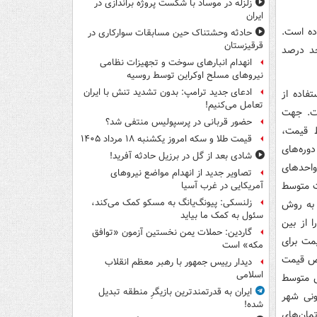
زلزله در موساد با شکست پروژه براندازی در
ایران
‌های مسکونی شهر تهران ٣,٣ درصد بوده است.
حادثه وحشتناک حین مسابقات سوارکاری در
قرقیزستان
مقایسه با همین اطلاع در ماه قبل (١.٨ درصد)، ١.٥ واحد درصد
انهدام انبارهای سوخت و تجهیزات نظامی
نیروهای مسلح اوکراین توسط روسیه
ادعای جدید ترامپ: بدون تشدید تنش با ایران
فاده از
تعامل می‌کنیم!
ت. جهت
حضور قربانی در پرسپولیس منتفی شد؟
 قیمت،
قیمت طلا و سکه امروز یکشنبه ۱۸ مرداد ۱۴۰۵
وره­‌های
شادی بعد از گل در برزیل حادثه آفرید!
واحدهای
تصاویر جدید از انهدام مواضع نیروهای
ت متوسط
آمریکایی در غرب آسیا
زلنسکی: پیونگ‌یانگ به مسکو کمک می‌کند،
 به روش
سئول به کمک ما بیاید
 از بین
گاردین: حملات یمن نخستین آزمون «توافق
مت برای
مکه» است
خص قیمت
دیدار رییس جمهور با رهبر معظم انقلاب
اسلامی
ش متوسط
ایران به قدرتمندترین بازیگرِ منطقه تبدیل
ونی شهر
شده!
ان­‌های