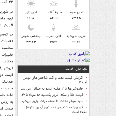
٢٢ گانه شهر تهران شهریور ماه ١٤٠١ (فروردین ١٤٠٠=١٠٠) منتشر شد.
اذان صبح
طلوع آفتاب
اذان ظهر
۱۲:۱۰
۰۵:۱۹
۰۳:۴۵
افزایش د
در توضیح
غروب خورشید
اذان مغرب
نیمه‌شب شرعی
اطلاعات
۲۳:۲۳
۱۹:۱۹
۱۹:۰۰
محاسبه 
تغییرات ق
مختلف در
فروش رفت
تازه های اقتصاد
قیمت دو 
افزایش قیمت نفت و افت شاخص‌های بورس
هدانیک ا
آمریکا
می‌برد، 
خاموشی‌ها تا ۲ هفته آینده به حداقل می‌رسد
عامه جام
قیمت طلا و سکه امروز یکشنبه ۱۸ مرداد ۱۴۰۵
سود سهام عدالت تا هفته دولت واریز می‌شود
به روش ه
گاردین: حملات یمن نخستین آزمون «توافق
قیمت است
مکه» است
تهران نی