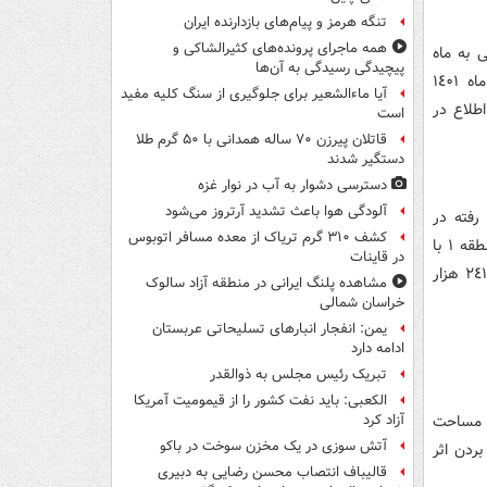
تنگه هرمز و پیام‌های بازدارنده ایران
همه ماجرای پرونده‌های کثیرالشاکی و
 به ماه
پیچیدگی رسیدگی به آن‌ها
جاری، نسبت به شاخص دوره مشابه سال قبل می‌باشد. نرخ تورم سالانه شهریور ماه ١٤٠١
آیا ماءالشعیر برای جلوگیری از سنگ کلیه مفید
 همین اطلاع در
است
قاتلان پیرزن ۷۰ ساله همدانی با ۵۰ گرم طلا
دستگیر شدند
دسترسی دشوار به آب در نوار غزه
آلودگی هوا باعث تشدید آرتروز می‌شود
نی فروش رفته در
کشف ۳۱۰ گرم تریاک از معده مسافر اتوبوس
مناطق ٢٢گانه شهر تهران به ٤٦١١١١ و ٤٣٩٨٣٤ هزار ریال رسیده است. در این ماه منطقه ١ با
در قاینات
متوسط وزنی قیمت ٩١٠١٢٧ هزار ریال بیشترین و منطقه ١٨ با متوسط وزنی قیمت ٢٤١٧٠٥ هزار
مشاهده پلنگ ایرانی در منطقه آزاد سالوک
خراسان شمالی
یمن: انفجار انبارهای تسلیحاتی عربستان
ادامه دارد
تبریک رئیس مجلس به ذوالقدر
الکعبی: باید نفت کشور را از قیمومیت آمریکا
ع مساحت
آزاد کرد
آتش سوزی در یک مخزن سوخت در باکو
ردن اثر
قالیباف انتصاب محسن رضایی به دبیری