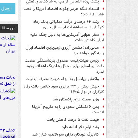
پشت پرده التماس ترامپ به شرکت‌های نفتی
انسداد تنگه هرمز چگونه اقتصاد آمریکا را تحت
فشار قرار داد؟
رشد ۶۴ درصدی درآمد عملیاتی بانک رفاه
کارگران در سه‌ماهه ابتدایی سال جاری
این مطالب
سفر هوایی آمریکایی‌ها به دلیل جنگ علیه
ایران کاهش یافت
مدنی‌زاده: دشمن آرزوی زمین‌زدن اقتصاد ایران
را به گور خواهد برد
رئیس هیئت‌رئیسه صندوق بازنشستگی صنعت
نفت: برنامه‌ای برای انحلال هلدینگ اهداف وجود
ندارد
واکنش ایرانسل به ابهام درباره مصرف اینترنت
از عمق ۱۵ متری چاه در تهران
جهش بیش از ۳۳ برابری سود خالص بانک رفاه
کارگران در بهار ۱۴۰۵
وزیر صمت عازم پاکستان شد
یمن ۶ نفتکش سعودی را به مارپیچ آفریقا
انداخت
قیمت نفت ۵ درصد کاهش یافت
رشد آرام دلار ادامه دارد
کالابرگ کودکان دارای سوءتغذیه شارژ شد
آذربایجان