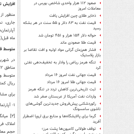
صعود ۱۱۲ هزار واحدی شاخص بورس در
افزایش تو
معاملات امروز
منظور از
ذخایر طلای چین افزایش یافت
قیمت نفت به ۸۳ دلار و ۵۵ سنت در هر بشکه
رسید
حواله دلار ۱۵۴ هزار و ۴۵۱ تومان شد
ماه قبل(٢٨.٤ درصد)، ١.٩ واحد درصد افزایش داشته است.
قیمت طلا صعودی ماند
متوسط قیمت آ
فشار هم‌زمان گرانی مواد اولیه و افت تقاضا بر
بازار پلاستیک
تنگه هرمز ریاض را وادار به تخفیف‌دهی نفتی
کرد
قیمت جهانی نفت امروز ۱۶ مرداد
قیمت جهانی طلا امروز ۱۶ مرداد
ریال کمترین قیمت ر
ثبت تاریخی‌ترین کاهش تردد در تنگه هرمز
برای مشا
واردات نفت آمریکا از عربستان صفر شد
رکوردشکنی پیش‌فروش جدیدترین گوشی‌های
١- آپارتمان‌های مسکونی شامل ساختما­ن­‌های ویلایی و کلنگی نمی­‌باشد.
تاشوی سامسونگ
[٢] می
گرما برای پالایشگاه‌ها و منابع برق اروپا اضطرار
آفرید
املاک فر
توقف طولانی کامیون‌ها پشت مرز؛
حجم معام