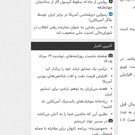
روایتی از حادثه سقوط کپسول گاز از ساختمان
.
چهارطبقه
رسوایی دیپلماسی آمریکا در برابر ایران توسط
بلاگر آمریکایی!
محسن رضایی به عنوان نماینده رهبر انقلاب در
پارتمان‌های مسکونی شهر تهران به عدد١٥٩,٧ رسیده است
شورای‌عالی امنیت ملی منصوب شد
آخرین اخبار
صفحه نخست روزنامه‌های دوشنبه ۱۹ مرداد
اشد. در
۱۴۰۵
شهر تهران ٣,٣ درصد بوده است. تورم
ترامپ یک مشاور ارشد خود را برکنار کرد
قبل (١.٨ درصد)، ١.٥ واحد درصد افزایش
افزایش قیمت نفت و افت شاخص‌های بورس
آمریکا
طعنه سی‌ان‌ان به توهم ترامپ برای تسلیم
ایران
زرادخانه موشک‌های بالستیک آمریکایی ته
سال قبل
کشید!
هران به عدد
بطری آبی که ماشین شما را به آتش می‌کشد
٤٥,٧ درصد رسیده است. تورم نقطه به نقطه این ماه در مقایسه با ماه قبل (٤٤.٠ درصد) ١.٧
در مسیر تولد ابریشم
«جهنم‌دره»؛ برنامه تایوان برای مقابله با حمله
احتمالی چین