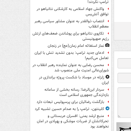
ترامپ نکردند!
واکنش جهاد اسلامی به کارشکنی نتانیاهو در
توافق آتش‌بس
انتصاب ذوالقدر به عنوان مشاور سیاسی رهبر
معظم انقلاب
تکاپوی نتانیاهو برای پوشاندن ضعف‌های ارتش
رژیم صهیونیستی
نماز استغاثه امام زمان(عج) در زنجان
ادعای جدید ترامپ: بدون تشدید تنش با ایران
تعامل می‌کنیم!
محسن رضایی به عنوان نماینده رهبر انقلاب در
شورای‌عالی امنیت ملی منصوب شد
زلزله در موساد با شکست پروژه براندازی در
ایران
سردار ابن‌الرضا: رسانه بخشی از سامانه
بازدارندگی جمهوری اسلامی است
بازگشت رضائیان برای پرسپولیس تبعات دارد
کلینتون، ترامپ را به صدام حسین تشبیه کرد
منبع ارشد یمنی: افسران عربستانی و
تحرکاتشان از ضربات موشکی و پهپادی در امان
نخواهند بود