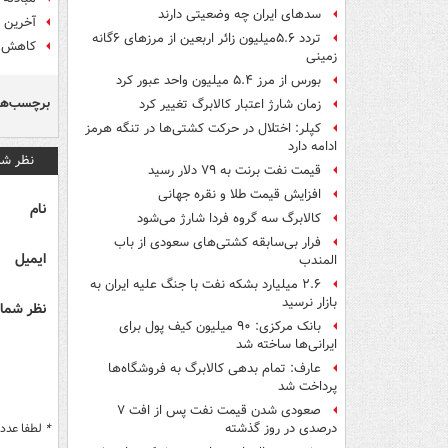
سدهای ایران چه وضعیتی دارند
آخرین 
تردد ۵.۶میلیون زائر اربعین از مرزهای ۶گانه
کاهش شیب ت
زمینی
بورس از مرز ۵.۴ میلیون واحد عبور کرد
برچسب‌ها
زمان شارژ اعتبار کالابرگ تغییر کرد
کپلر: اختلال در حرکت کشتی‌ها در تنگه هرمز
ادامه دارد
نظر شم
قیمت نفت برنت به ۷۹ دلار رسید
افزایش قیمت طلا و نقره جهانی
نام
کالابرگ سه گروه فردا شارژ می‌شود
فرار بی‌سابقه کشتی‌های سعودی از باب
ایمیل
المندب
۲.۶ میلیارد بشکه نفت با جنگ علیه ایران به
بازار نرسید
نظر شما 
بانک مرکزی: ۹۰ میلیون کیف پول برای
ایرانی‌ها ساخته شد
عارف: تمام بدهی کالابرگ به فروشگاه‌ها
پرداخت شد
صعودی شدن قیمت نفت پس از افت ۷
*
لطفا عدد م
درصدی در روز گذشته