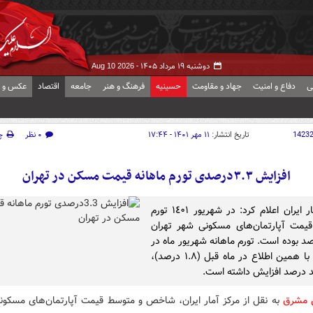
دوشنبه ۱۹ مرداد ۱۴۰۵ -
Aug 10 2026
ی
دفاع و امنیت
جهاد و مقاومت
حسینیه
فرهنگ و هنر
جامعه
اقتصاد
عکس و ف
1423
تاریخ انتشار:
۱۱ مهر ۱۴۰۱ - ۱۷:۴۴
۰ نظر
چ
افزایش ۳.۳درصدی تورم ماهانه قیمت مسکن در تهران
مرکز آمار ایران اعلام کرد: در شهریور ١٤٠١ تورم
قیمت آپارتمان‌های مسکونی شهر تهران
درصد بوده است. تورم ماهانه شهریور ماه در
مقایسه با همین اطلاع در ماه قبل (١.٨ درصد)،
ش مشرق
به نقل از مرکز آمار ایران، شاخص و متوسط قیمت آپارتمان­‌های مسکون