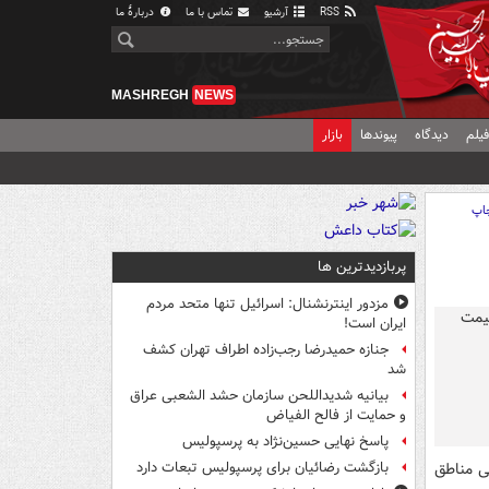
RSS
آرشیو
تماس با ما
دربارهٔ ما
MASHREGH
NEWS
یلم
دیدگاه
پیوندها
بازار
اپ
پربازدیدترین ها
مزدور اینترنشنال: اسرائیل تنها متحد مردم
ایران است!
جنازه حمیدرضا رجب‌زاده اطراف تهران کشف
شد
بیانیه شدیداللحن سازمان حشد الشعبی عراق
و حمایت از فالح الفیاض
پاسخ نهایی حسین‌نژاد به پرسپولیس
ی مناطق
بازگشت رضائیان برای پرسپولیس تبعات دارد