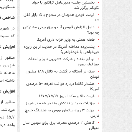
نخستین جلسه مدیرعامل تراکتور با جواد
مسکونی، 
نکونام برگزار شد
قیمت خودرو همچنان در سطوح بالا؛ بازار قفل
شاخص قیمت 
شد
عامل افزایش قبوض آب و برق برخی مشترکان
چه بود؟
که نسبت به ماه قبل (.٧
طعنه همتی به وزیر خزانه داری آمریکا
افزایش تو
پشت‌پرده مداخله آمریکا در حمایت از یِن ژاپن؛
خیرخواهی یا خودخواهی؟
منظور از
توافق بغداد و شرکت «شورون» برای احداث
خط لوله بصره
سکه در آستانه بازگشت به کانال ۱۸۸ میلیون
تومان
داشته اس
هشدار کانادا درباره عواقب تعرفه ۵۰ درصدی
آمریکا
افزایش تو
قیمت طلا و سکه امروز ۱۴۰۵/۰۵/۱۷
منظور از
جزئیات جدید از نفتکش منفجر شده در هرمز
مهلت ۳ روزه سازمان بورس به هلدینگ خلیج
فارس
کاهش ۳ درصدی مصرف برق برای دومین سال
واحد درص
متوالی