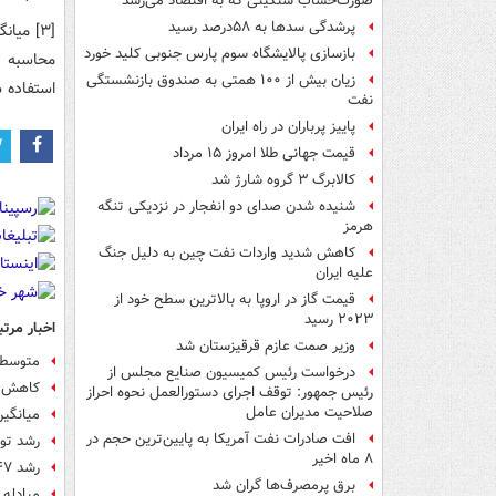
صورت‌حساب سنگینی که به اقتصاد می‌رسد
پرشدگی سدها به ۵۸درصد رسید
[٣] می
بازسازی پالایشگاه سوم پارس جنوبی کلید خورد
محاسبه و
زیان بیش از ۱۰۰ همتی به صندوق‌ بازنشستگی
استفاده 
نفت
پاییز پرباران در راه ایران
قیمت جهانی طلا امروز ۱۵ مرداد
کالابرگ ۳ گروه شارژ شد
شنیده شدن صدای دو انفجار در نزدیکی تنگه
هرمز
کاهش شدید واردات نفت چین به دلیل جنگ
علیه ایران
قیمت گاز در اروپا به بالاترین سطح خود از
۲۰۲۳ رسید
اخبار مرتب
وزیر صمت عازم قرقیزستان شد
متوسط 
درخواست رئیس کمیسیون صنایع مجلس از
کاهش نر
رئیس جمهور: توقف اجرای دستورالعمل نحوه احراز
صلاحیت مدیران عامل
میانگی
افت صادرات نفت آمریکا به پایین‌ترین حجم در
رشد تو
۸ ماه اخیر
رشد ۴۷ درصدی اجاره مسکن در تیرماه
برق پرمصرف‌ها گران شد
مبادله ۶.۷ میلیون فقره چک در شهریور/ ۹۲ درصد چک‌ها وصول ش