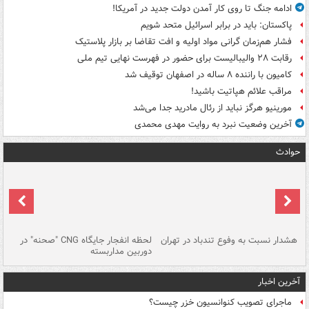
ادامه جنگ تا روی کار آمدن دولت جدید در آمریکا!
پاکستان: باید در برابر اسرائیل متحد شویم
فشار هم‌زمان گرانی مواد اولیه و افت تقاضا بر بازار پلاستیک
رقابت ۲۸ والیبالیست برای حضور در فهرست نهایی تیم ملی
کامیون با راننده ۸ ساله در اصفهان توقیف شد
مراقب علائم هپاتیت باشید!
مورینیو هرگز نباید از رئال مادرید جدا می‌شد
آخرین وضعیت نبرد به روایت مهدی محمدی
حوادث
ای
هشدار نسبت به وفوع تندباد در تهران
لحظه انفجار جایگاه CNG "صحنه" در
دس
دوربین مداربسته
ات
آخرین اخبار
ماجرای تصویب کنوانسیون خزر چیست؟