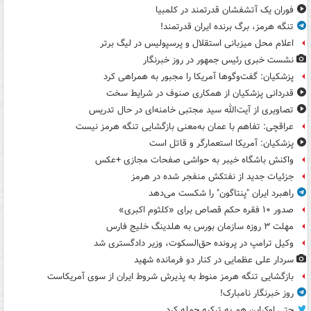
فوران یک آتشفشان قدرتمند در کلمبیا
تنگه هرمز، برگ برنده ایران قدرتمند!
اعلام محل میزبانی استقلال و پرسپولیس در لیگ برتر
نشست خبری رئیس جمهور در روز خبرنگار
پزشکیان: گفت‌وگوها آمریکا را مجبور به همراهی کرد
قدردانی پزشکیان از همکاری صنوف در شرایط سخت
تصاویری از آیت‌الله سید مجتبی خامنه‌ای در حال تدریس
عراقچی: تفاهم با عمان به‌معنی بازگشایی تنگه هرمز نیست
پزشکیان: آمریکا استعمارگر و قاتل است
واکنش باشگاه خیبر به حواشی صفحات مجازی +عکس
جزئیات جدید از نفتکش منفجر شده در هرمز
راهبرد ایران "پنتاگون" را شکست می‌دهد
صدور ۱۰ فقره حکم قصاص برای «کلثوم اکبری»
مهلت ۳ روزه سازمان بورس به هلدینگ خلیج فارس
وکیل ترامپ در پرونده حق‌السکوت، وزیر دادگستری شد
سردار علی عظمایی در کنار دو فرمانده شهید
بازگشایی تنگه هرمز منوط به پذیرش شروط ایران از سوی آمریکاست
روز خبرنگار نامبارک!
حتی اوکراین هم به ترکیه حمله کرد