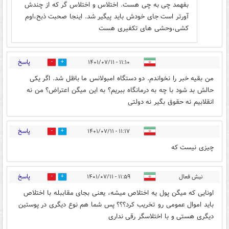
بفهمد چی به چی هست. اختلاس و اختلاس گر که از چندش
آورتر است جای خودش باید پیگیر شد. اینجا صحبت ذبح،اوم
کشی،وحشی های تکفیری هست
پاسخ
۱۱:۱۰ - ۱۴۰۱/۰۷/۱۱
0
0
من بقیه خبر را نخواندم. دو دستگاه امبولانس ما باظل شد. اگر یکی
حالش بد شود با چه به درمانگاه ببریم؟ به این میگن اعتراض؟ من نه
انقلابیم نه حقوق بگیر نه دولتی
پاسخ
۱۱:۱۷ - ۱۴۰۱/۰۷/۱۱
0
0
چيزی نيست که
پاسخ
نیش فعال
۱۱:۵۹ - ۱۴۰۱/۰۷/۱۱
0
0
اونایی که میگن پول یه اختلاص میشه، یعنی بجای مقاببله با اختلاص
باید اموال عمومی رو تخریب کرد؟؟؟ پس شما هم نوع دیگری در پوستین
دیگری هستی و با اختلاسگر رقی نداری