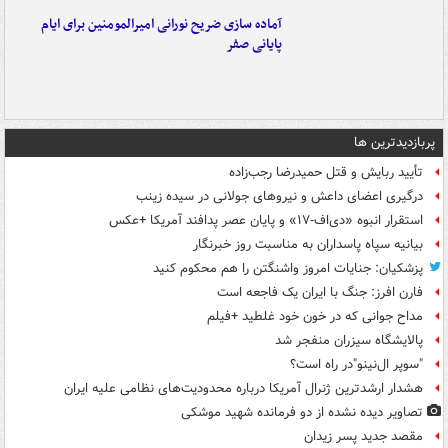
آماده سازی ضریح نورانی امیرالمومنین برای ایام
پایانی صفر
پربازدیدترین ها
تأیید ربایش و قتل حمیدرضا رجب‌زاده
درگیری اعضای داعش و نیروهای جولانی در سیده زینب
استقرار انبوه «دی‌اف‑۱۷» و پایان عصر پدافند آمریکا +عکس
بیانیه سپاه پاسداران به مناسبت روز خبرنگار
پزشکیان: جنایات امروز واشنگتن را هم محکوم کنید
فارن افرز: جنگ با ایران یک فاجعه است
مداح جوانی که در خون خود غلطید +فیلم
پالایشگاه سیزران منفجر شد
"سوپر ال‌نینو"در راه است؟
هشدار ارشدترین ژنرال آمریکا درباره محدودیت‌های نظامی علیه ایران
تصاویر دیده‌ نشده از دو فرمانده شهید موشکی
مقصد جدید پسر زیدان