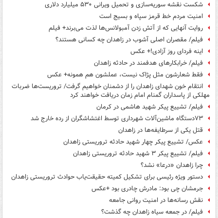
شکست نقشه سوریه‌سازی و تحمیل ویرانی ۵۳۰ میلیارد دلاری
امنیت مردم خط قرمز سپاه و بسیج است
روایت آنهایی که از آتش زدن آمبولانس‌ها لذت می‌برند+ فیلم
فیلم/ مقصران اصلی آشوب در زاهدان چه کسانی هستند؟
اینه فردای‌ روز آزادی!+ عکس
فیلم/ خرابکارهای هدفمند در حادثه زاهدان
فقط شعارشون مثل پژاک نیست، عملشون هم همونه+ عکس
انتقام خون شهدای زاهدان را از دشمنان خواهیم گرفت/ تروریست‌ها ضربات
مهلکی از پاسداران گمنام امام زمان دریافت خواهند کرد
فیلم/ تشییع پیکر شهید هاشمی در کرمان
۷۳دستگاه ماشین‌آلات شهرداری توسط اغتشاشگران از رده خارج شد
قتل یکی از سرطایفه‌ها در زاهدان
عکس/ تشییع پیکر چهار شهید حادثه تروریستی زاهدان
فیلم/ تشییع پیکر ۳ شهید حادثه تروریستی زاهدان
چرا زاهدان «درعا» نشد؟
دستور ویژه رئیسی برای تشکیل کمیته حقیقت‌یاب حوادث تروریستی زاهدان
جرمشان چی بود: مادرش چادری بود +عکس
نقش رسانه‌ها در امنیت روانی جامعه
فیلم/ در جمعه سیاه زاهدان چه گذشت؟