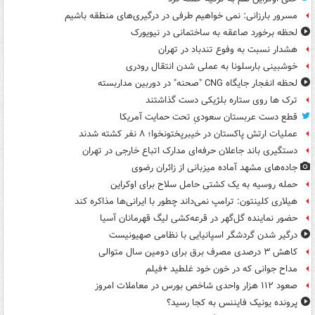
مسرور بارزانی: نمی خواهیم طرفی در درگیری‌های منطقه باشیم
لحظه برخورد صاعقه به ساختمانی در نیویورک
هشدار نسبت به وفوع تندباد در تهران
خوشبینی بارسلونا به عملی شدن انتقال رودری
لحظه انفجار جایگاه CNG "صحنه" در دوربین مداربسته
ترک ها روی ستاره بلژیکی دست گذاشتند
قطع دست عربستان سعودیِ تحت حمایت آمریکا
عملیات ارتش پاکستان در خیبرپختونخوا؛ ۸ نفر کشته شدند
دستگیری باند جاعلان حرفه‌ای مدارک اتباع خارجی در تهران
جاده‌های مشهد آماده میزبانی از زائران رضوی
حمله روسیه به یک کشتی حامل سلاح برای اوکراین
هیلاری کلینتون: ترامپ نمی‌داند چطور با ایرانی‌ها مذاکره کند
حضور نماینده گل‌گهر در قرعه‌کشی لیگ قهرمانان آسیا
درگیر شدن گردشگر اسپانیایی با نظامی صهیونیست
کاهش ۳ درصدی مصرف برق برای دومین سال متوالی
مداح جوانی که در خون خود غلطید +فیلم
صعود ۱۱۲ هزار واحدی شاخص بورس در معاملات امروز
پرونده یونیک فایننس به کجا رسید؟