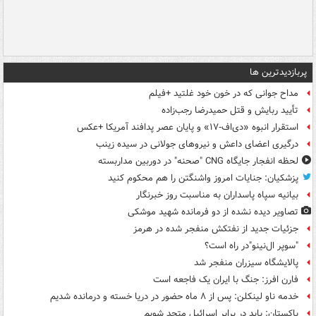
پربازدیدترین ها
مداح جوانی که در خون خود غلتید +فیلم
تأیید ربایش و قتل حمیدرضا رجب‌زاده
استقرار انبوه «دی‌اف‑۱۷» و پایان عصر پدافند آمریکا +عکس
درگیری اعضای داعش و نیروهای جولانی در سیده زینب
لحظه انفجار جایگاه CNG "صحنه" در دوربین مداربسته
پزشکیان: جنایات امروز واشنگتن را هم محکوم کنید
بیانیه سپاه پاسداران به مناسبت روز خبرنگار
تصاویر دیده‌ نشده از دو فرمانده شهید موشکی
جزئیات جدید از نفتکش منفجر شده در هرمز
"سوپر ال‌نینو"در راه است؟
پالایشگاه سیزران منفجر شد
فارن افرز: جنگ با ایران یک فاجعه است
خدمه ناو لینکلن: پس از ۸ ماه حضور در دریا خسته و درمانده‌ شدیم
پاکستان: باید در برابر اسرائیل متحد شویم