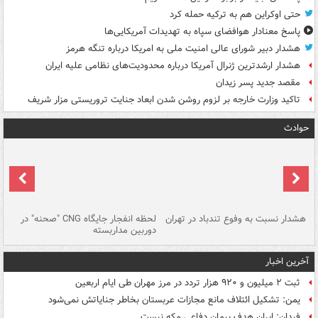
حتی اوکراین هم به ترکیه حمله کرد
پاسخ معنادار هوافضای سپاه به تهدیدات آمریکایی‌ها
هشدار دبیر شورای عالی امنیت ملی به امریکا درباره تنگه هرمز
هشدار ارشدترین ژنرال آمریکا درباره محدودیت‌های نظامی علیه ایران
مقصد جدید پسر زیدان
تاکید وزارت خارجه بر لزوم روشن شدن ابعاد جنایت تروریستی مزار شریف
حوادث
ای
هشدار نسبت به وفوع تندباد در تهران
لحظه انفجار جایگاه CNG "صحنه" در
دس
دوربین مداربسته
ات
آخرین اخبار
ثبت ۲ میلیون و ۹۲۰ هزار تردد در مرز مهران طی ایام اربعین
یمن: تشکیل ائتلاف مانع مجازات عربستان بخاطر جنایاتش نمی‌شود
فیدان: ایران هدف پیمان دفاعی مکه نیست