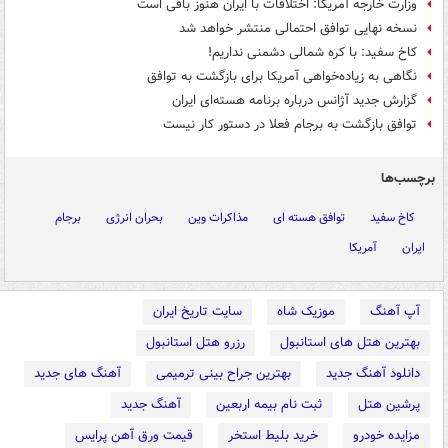
وزارت خارجه آمریکا: اختلافات با ایران هنوز باقی است
نسخه نهایی توافق احتمالی منتشر خواهد شد
کاخ سفید: با کره شمالی دشمنی نداریم!
نگاهی به زیاده‌خواهی آمریکا برای بازگشت به توافق
گزارش جدید آژانس درباره برنامه هسته‌ای ایران
توافق بازگشت به برجام فعلا در دستور کار نیست
برچسب‌ها
کاخ سفید
توافق هسته ای
مذاکرات وین
بحران انرژی
برجام
ایران
آمریکا
آپ آهنگ
موزیک شاه
سایت تاریخ ایران
بهترین هتل های استانبول
رزرو هتل استانبول
دانلود آهنگ جدید
بهترین جراح بینی ترمیمی
آهنگ های جدید
پرشین هتل
ثبت نام بیمه اربعین
آهنگ جدید
مزایده خودرو
خرید بلیط استخر
قیمت ورق آهن پرایس