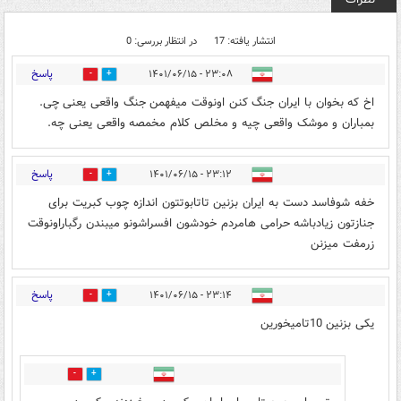
انتشار یافته: 17
در انتظار بررسی: 0
پاسخ
۲۳:۰۸ - ۱۴۰۱/۰۶/۱۵
0
1
اخ که بخوان با ایران جنگ کنن اونوقت میفهمن جنگ واقعی یعنی چی.
بمباران و موشک واقعی چیه و مخلص کلام مخمصه واقعی یعنی چه.
پاسخ
۲۳:۱۲ - ۱۴۰۱/۰۶/۱۵
0
6
خفه شوفاسد دست به ایران بزنین تاتابوتتون اندازه چوب کبریت برای
جنازتون زیادباشه حرامی هامردم خودشون افسراشونو میبندن رگباراونوقت
زرمفت میزنن
پاسخ
۲۳:۱۴ - ۱۴۰۱/۰۶/۱۵
4
10
یکی بزنین 10تامیخورین
0
0