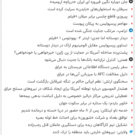
جان دوباره نگین فیروزه ای ایران «دریاچه ارومیه»
سرطان به استخوان‌های «بایدن» سرایت کرده است
پیروزی قاطع چلسی برابر میلان +فیلم
مهاجم پرسپولیس به پیکان پیوست
ترامپ، مرتکب جنایت جنگی شده است
دیدار دوستانه اما جدی؛ اینتر ۲- یوونتوس ۱ +فیلم
تساوی پرسپولیس مقابل الومینیوم اراک در دیدار دوستانه
پشت‌پرده مداخله آمریکا در حمایت از یِن ژاپن؛ خیرخواهی یا خودخواهی؟
همتی: کنترل ترازنامه بانک‌ها با جدیت دنبال می‌شود
سفر رئیس دستگاه اطلاعاتی عربستان به عراق
دلیل مخالفت AFC با میزبانی آبی‌ها در عراق
سخنگوی ارتش: نظم ایرانی حاکم بر تنگه غیرقابل بازگشت است
هشدار الموسوی درباره توطئه آمریکا برای ایجاد شکاف در نیروهای مسلح عراق
تعطیلی تدریجی مراکز دیالیز خصوصی به دلیل انباشت بدهی بیمه‌ها
خاویر باردم؛ یک ستاره در برابر سکوت جهان
خدمه ناو لینکلن: پس از ۸ ماه حضور در دریا خسته و درمانده‌ شدیم
توافق بغداد و شرکت «شورون» برای احداث خط لوله بصره
تشکیل تیم کارآگاهان زبده برای دستگیری عاملان قتل رجب‌زاده
ولایتی: نیروهای خارجی باید منطقه را ترک کنند