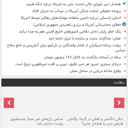
هشدار دبیر شورای عالی امنیت ملی به امریکا درباره تنگه هرمز
پرونده حقوقی جنایت جنگی آمریکا در میناب به جریان افتاد
ادعای زلنسکی درباره تامین ماهانه موشک‌های رهگیر توسط آمریکا
خطای محاسباتی آمریکا و برتری راهبردی جمهوری اسلامی!
زنگ خطر پایان ذخایر دفاعی کشورهای خلیج فارس هم به صدا درآمد
عمان: مذاکرات مثبت و سازنده با ایران ادامه دارد
روایت رسانه اسرائیلی از فشار واشنگتن بر تل‌آویو برای آتش‌بس و خلع سلاح
حماس
سکه در آستانه بازگشت به کانال ۱۸۸ میلیون تومان
دریادار سیاری: امروز هر خبر دقیق، تیری بر قلب امپراطوری دروغ است
وقوع حادثه دریایی در ساحل عمان
سلامت
تنگی انگشتر و کفش در گرما؛ واکنش
اسامی ژل‌های غیر مجاز شستشوی
مر
طبیعی بدن یا هشدار جدی؟
پوست منتشر شد