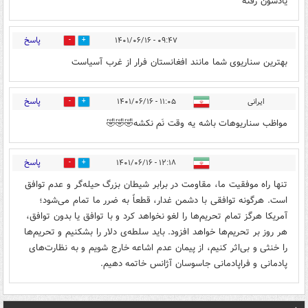
یادشون رفته
پاسخ
۰۹:۴۷ - ۱۴۰۱/۰۶/۱۶
0
0
بهترین سناریوی شما مانند افغانستان فرار از غرب آسیاست
پاسخ
ایرانی
۱۱:۰۵ - ۱۴۰۱/۰۶/۱۶
0
1
مواظب سناریوهات باشه یه وقت نَم نکشه🤣🤣🤣
پاسخ
۱۲:۱۸ - ۱۴۰۱/۰۶/۱۶
0
2
تنها راه موفقیت ما، مقاومت در برابر شیطان بزرگ حیله‌گر و عدم توافق
است. هرگونه توافقی با دشمن غدار، قطعاً به ضرر ما تمام می‌شود؛
آمریکا هرگز تمام تحریم‌ها را لغو نخواهد کرد و با توافق یا بدون توافق،
هر روز بر تحریم‌ها خواهد افزود. باید سلطه‌ی دلار را بشکنیم و تحریم‌ها
را خنثی و بی‌اثر کنیم، از پیمان عدم اشاعه خارج شویم و به نظارت‌های
پادمانی و فراپادمانی جاسوسان آژانس خاتمه دهیم.