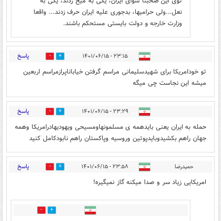
توی این صحبتا سوای ایران، یکی به میخ زدند، یکی به
نعل...ولی حرامیها، بدجوری علیه ایران حرف زدند... واقعا
وزارت خارجه و دولت بایستی مستحکم باشند.
پاسخ
۲۳:۱۵ - ۱۴۰۱/۰۶/۱۵
3
11
تو خودامریکا برای شهیدسلیمانی مراسم گرفتن خیاباناپرازمراسم اربعین
میشه این نجاست چی میگه
پاسخ
۲۳:۲۹ - ۱۴۰۱/۰۶/۱۵
3
4
حمله به ایران یعنی بایدهمه ی مسلمونهاومسیحی ویهودیهادرامریکا وهمه
جهان راهم بکشیدوبایدپوتین وروسیه وپاکستان راهم نابودکامل کنید
پاسخ
حمیدرضا
۲۳:۵۸ - ۱۴۰۱/۰۶/۱۵
2
3
امریکایی زیاد سر و صدا میکنه گاز نمیگیره!
0
6