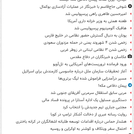
شوخی حاج‌قاسم با خبرنگار در عملیات آزادسازی بوکمال
امیرحسین طاهری راهی پرسپولیس شد
طعنه همتی به وزیر خزانه داری آمریکا
هافبک آلومینیوم پرسپولیسی شد
یونان به دنبال گسترش حضور نظامی در خلیج فارس
زخمی شدن ۴ شهروند یمنی در حمله مزدوران سعودی
زخمی شدن ۳ نظامی لبنانی در زوطر غربی
عکاسان و خبرنگاران در دفاع مقدس
ورود فرمانده تروریست‌های آمریکایی به تل‌آویو
آغاز تحقیقات سازمان ملل درباره جاسوسی کارمندش برای اسرائیل
مسیر درآمدزایی فراموش شده لیگ برتری‌ها
پیمان دفاعی مکه!
مربی سابق استقلال سرمربی آفریقای جنوبی شد
دستگیری مسئول یک اداره آستارا در پرونده فساد مالی
مجتبی جباری تیم جدیدش را انتخاب کرد
روایت رسانه عبری از دخالت آشکار ترامپ در کوبا
هشدار حماس درباره اقدامات توسعه طلبانه اشغالگران در کرانه باختری
احتمال سفر ویتکاف و کوشنر به اوکراین و روسیه