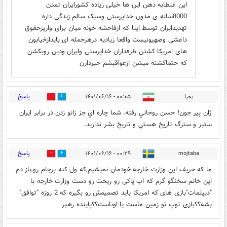
این غلطابه دهن این ها خیلی زیاده کشورایران تمدن
8000ساله ی مدون خداپرستی وسبک سالم زندگی داره
تهدیدایران توسط اینا که ازفاحشه خونه میان برای واریزحقوق
داعشی وصهیونیست واقعا زیادیه درهرحمله ای بایدازخیابون
های امریکا کشتن طرفداران خداپرستی وایران ودین روبکشن
که حتماکشته میشن ازعواقبشم خبردارن
پاسخ
يحيا
۰۰:۰۵ - ۱۴۰۱/۰۶/۱۶
0
0
ژان پير جون! حسن روحاني رفته. شما چاره اي جز زانو زدن در برابر ايران
ستبر و سترگ تاريخ هستي و تاريخ بشر نداريد.
پاسخ
۰۰:۲۹ - ۱۴۰۱/۰۶/۱۶
mojtaba
0
0
ما که حریف این وزارت خارجه خودمان نمیشیم,که ول کنه برجام رو,باز دم
این خانم سخنگو گرم که اب پاکی رو ریخت رو دست وزارت خارجه با
"دیپلمات"بازی های که امریکا باید تصمیمش رو بگیره که 2 روزه "توافق"
بشه؟؟بازی توپ تو زمین ماست یا اوناست؟؟پاینده رهبر