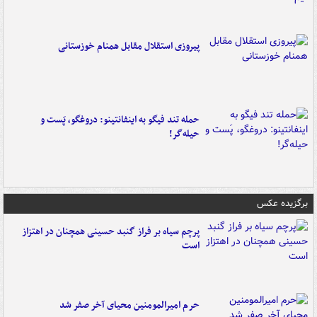
پیروزی استقلال مقابل همنام خوزستانی
حمله تند فیگو به اینفانتینو: دروغگو، پَست‌ و
حیله‌گر!
برگزیده عکس
پرچم سیاه بر فراز گنبد حسینی همچنان در اهتزاز
است
حرم امیرالمومنین محیای آخر صفر شد