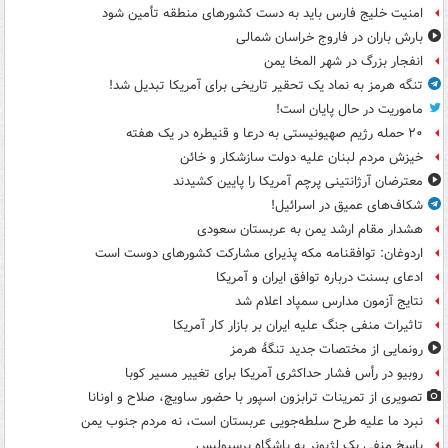
امنیت خلیج فارس باید به دست کشورهای منطقه تأمین شود
بارش باران در فاروج خراسان شمالی
انفجار بزرگ در شهر المخا یمن
تنگه هرمز به نماد یک تحقیر تاریخی برای آمریکا تبدیل شد!
ماموریت در حال پایان است!
۲۰ حمله رژیم صهیونیستی به درعا و قنیطره در یک هفته
خیزش مردم لبنان علیه دولت سازشکار و خائن
معترضان آرژانتینی پرچم آمریکا را پایین کشیدند
شکاف‌های عمیق در اسرائیل!
هشدار مقام ارشد یمن به عربستان سعودی
اردوغان: توافقنامه مکه پذیرای مشارکت کشورهای دوست است
ادعای بسنت درباره توافق ایران و آمریکا
نتایج آزمون مدارس سمپاد اعلام شد
تاثیرات منفی جنگ علیه ایران بر بازار کار آمریکا
رونمایی از مختصات جدید تنگۀ هرمز
روبیو در رأس فشار حداکثری آمریکا برای تغییر مسیر کوبا
تصویری از تمرینات ترابزون اسپور با حضور ساویچ، صلاح و اونانا
نبرد ما علیه طرح سلطه‌جویی عربستان است، نه مردم جنوب یمن
پاسخ منفی یک لژیونر به باشگاه پرسپولیس