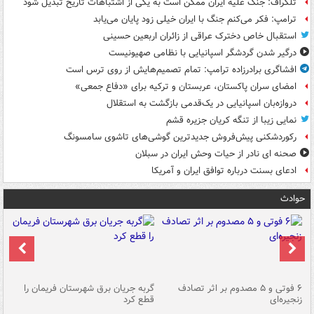
تلگراف: جنگ علیه ایران ممکن است به یکی از اشتباهات تاریخ تبدیل شود
ترامپ: فکر می‌کنم جنگ با ایران خیلی زود پایان می‌یابد
استقبال خاص دخترک عراقی از زائران اربعین حسینی
درگیر شدن گردشگر اسپانیایی با نظامی صهیونیست
افشاگری برادرزاده ترامپ: تمام تصمیم‌هایش از روی ترس است
امضای سران پاکستان، عربستان و ترکیه برای «دفاع جمعی»
دروازه‌بان اسپانیایی در یک‌قدمی بازگشت به استقلال
نمایی زیبا از تنگه کریان جزیره قشم
رکوردشکنی پیش‌فروش جدیدترین گوشی‌های تاشوی سامسونگ
صحنه ای نادر از حیات وحش ایران در سبلان
ادعای بسنت درباره توافق ایران و آمریکا
حوادث
۶ فوتی و ۵ مصدوم بر اثر تصادف
گربه جریان برق شهرستان فریمان را
رگ
زنجیره‌ای
قطع کرد