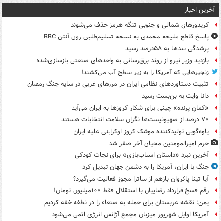
آخرین اخبار
کریدورهای شمالی و جنوبی تنگه هرمز حذف می‌شوند
پاسخ قاطع ملیحه محمدی به نسخه تسلیم‌طلبی روی آنتن BBC
پرشدگی سدها به ۵۸درصد رسید
بازدید وزیر نیرو از روند برق‌رسانی به واحدهای صنعتی بازسازی‌شده
زنجیرهایی که آمریکا را به زیر سطح آب می‌کشند!
تثبیت دستاوردهای نظامی ایران در مرزهای غربی در سایه جنگ رمضان
دانا وایت به بن‌بست رسید
«کمانِ پرنده» چینی برای شکار کروزها به ایران می‌آید
۷۰ درصد از صهیونیست‌ها نگران سلامت انتخابات هستند
یاوه‌گویی تولیدکننده موشک کروز اوکراینی علیه ایران
حرم امیرالمومنین محیای آخر صفر شد
آخرین نبرد «داستان اسباب‌بازی» برای نجات کودکی
جنگ با ایران، آمریکا را به دشمن جهان تبدیل کرد
آیا تینا پاکروان بازهم از ساترا مجوز فعالیت می‌گیرد؟
رقم فسخ قرارداد رضاییان با استقلال فقط ۱۰۰میلیون تومان!
یمن: نقشه عربستان برای حمله به صنعاء را در نطفه خفه کردیم
آمریکا اوایل شهریور میزبان مجمع آژانس انرژی اتمی می‌شود