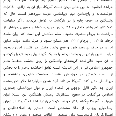
۲-اساسا یکی از عواملی که به حصول توافق برای بازگشت آمریکا به برجام
خواهد انجامید، همین خالی بودن دست آمریکا، نیاز آن به توافق، مذاکرات
هوشمندانه و باج‌ندادن تیم دیپلماسی دولت سیزدهم است. حال که
واشنگتن در حرف چاره را در بازگشت به توافق می‌داند ـ اگر درنهایت
تحت‌تاثیر لابی‌های داخلی و فشارهای صهیونیست‌ها و جمهوری‌خواهان از
بازگشت به برجام منصرف نشود ـ تمام تلاشش این است که ایران مانند
برجام ۲۰۱۵، از برجام ۲۰۲۲ هم منتفع نشود و صرفا مانند دولت سابق
ایران، در حرف بهره‌مند شود و هیچ رخداد مثبتی در اقتصاد ایران به‌وجود
نیاید. اکنون بایدن می‌خواهد برجام را به یک گزینه برای خود تبدیل کرده و
با آن سبد خالی‌شده گزینه‌های واشنگتن را رونق بخشد. متقابلا نظام
جمهوری اسلامی نیز در این اندیشه است توافق احیاشده برجام را به بخشی
از راهبرد خویش در حوزه‌های اقتصاد، سیاست خارجی، منطقه‌ای و
بین‌المللی بدل کند. آمریکا می‌داند آزاد شدن میلیاردها دلار تحریم‌شده
ایران چه تاثیر قابل توجهی بر اقتصاد ایران و توان بین‌المللی جمهوری
اسلامی می‌گذارد. در سطح استراتژیک پرسش واشنگتن این است: ایران
قوی‌تر با آمریکا چگونه رفتار خواهد کرد؟ بی‌تردید اهداف آمریکا در دوران
پسااحیای برجام، از حالا مشخص است؛ دستور به اصلاح‌طلبان و
اعتدال‌گرایان غرب‌پرست برای تمجید از ایالات متحده و مهربان(!) نشان