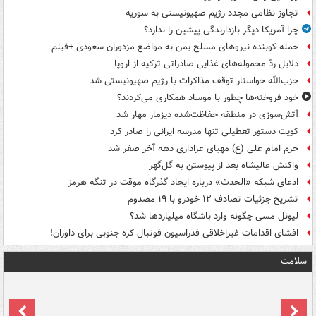
تجاوز نظامی مجدد رژیم صهیونیستی به سوریه
چرا آمریکا دیگر بازدارندگی پیشین را ندارد؟
حمله کوبنده نیروهای مسلح یمن به مواضع مزدوران سعودی +فیلم
دلایل ردّ محموله‌های غذایی صادراتی ترکیه از اروپا
حزب‌الله خواستار توقف مذاکرات با رژیم صهیونیستی شد
خود فروخته‌ها چطور با موساد همکاری می‌کردند؟
آتش‌سوزی در منطقه حفاظت‌شده دیزمار مهار شد
کویت دستور تعطیلی تنها مدرسه ایرانی را صادر کرد
حرم امام علی (ع) مهیای عزاداری دهه آخر صفر شد
واکنش عالیشاه بعد از پیوستن به گل‌گهر
ادعای شبکه «الحدث» درباره ایجاد گذرگاه موقت در تنگه هرمز
تشریح جزئیات تصادف ۱۲ خودرو با ۱۹ مصدوم
لیونل مسی چگونه وارد باشگاه میلیاردها شد؟
افشای اقدامات غیراخلاقی فدراسیون فوتبال کره جنوبی برای داوران!
سلامت