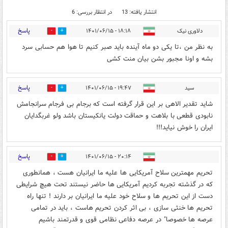
انتشار یافته: 13
در انتظار بررسی: 6
پاسخ
دلاوری نیک
۱۸:۱۸ - ۱۴۰۱/۰۶/۱۵
0
4
به نظر من ،تا یکی دو ماه آینده باید صبر کنیم تا هوا هم حسابی سرد
بشه و اونا مجبور بشن بیان منت کشی
پاسخ
سید
۱۹:۴۷ - ۱۴۰۱/۰۶/۱۵
0
11
شاید تقدیر الاهی بر این قرار گرفته است که برجام بی فرجام سرانجامش
نابودی قطعی با بلاهت و حماقت دولت یانکیستان باشد ولو غربگدایان
ایران را خوش نیاید!!!
پاسخ
۲۰:۱۴ - ۱۴۰۱/۰۶/۱۵
0
4
تحریم مهمترین سلاح آمریکایی ها علیه ما ایرانیان هست ، همانطوری
که در گذشته تجربه کردیم آمریکایی ها حاضر نیستند تحت هیچ شرایطی
دست از این تحریم ها و سلاح خود علیه ما ایرانیان بر دارند ! تنها راه
تحریم ها خنثی سازی ، بی اثر کردن تحریم هاست ، باید در تمامی
عرصه ها خصوصا" در عرصه دفاعی نظامی قوی و قدرتمند باشیم