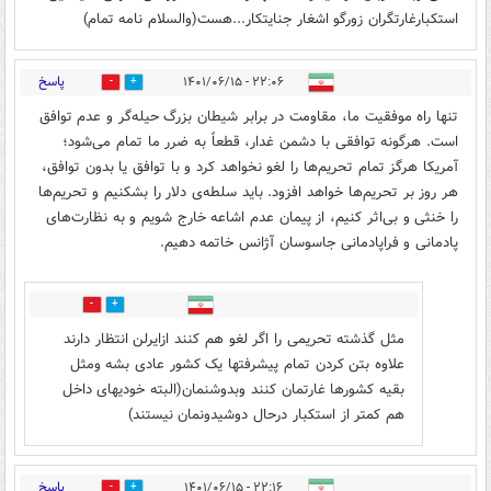
استکبارغارتگران زورگو اشغار جنایتکار...هست(والسلام نامه تمام)
پاسخ
۲۲:۰۶ - ۱۴۰۱/۰۶/۱۵
0
3
تنها راه موفقیت ما، مقاومت در برابر شیطان بزرگ حیله‌گر و عدم توافق
است. هرگونه توافقی با دشمن غدار، قطعاً به ضرر ما تمام می‌شود؛
آمریکا هرگز تمام تحریم‌ها را لغو نخواهد کرد و با توافق یا بدون توافق،
هر روز بر تحریم‌ها خواهد افزود. باید سلطه‌ی دلار را بشکنیم و تحریم‌ها
را خنثی و بی‌اثر کنیم، از پیمان عدم اشاعه خارج شویم و به نظارت‌های
پادمانی و فراپادمانی جاسوسان آژانس خاتمه دهیم.
0
4
مثل گذشته تحریمی را اگر لغو هم کنند ازایرلن انتظار دارند
علاوه بتن کردن تمام پیشرفتها یک کشور عادی بشه ومثل
بقیه کشورها غارتمان کنند وبدوشنمان(البته خودیهای داخل
هم کمتر از استکبار درحال دوشیدونمان نیستند)
پاسخ
۲۲:۱۶ - ۱۴۰۱/۰۶/۱۵
4
0