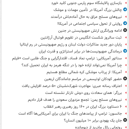
بازسازی پالایشگاه سوم پارس جنوبی کلید خورد
چالش بزرگ آمریکا در تأمین مهمات و موشک
نیروهای مسلح عراق به حال آماده‌باش درآمدند
روایتی از تحول سیاسی اجتماعی در آمریکا!
ادامه ویرانگری ارتش صهیونیستی در جنین
ثبت سالروز شکست انگلیس در تقویم فوتبال آرژانتین
پایان دور جدید مذاکرات دولت لبنان و رژیم صهیونیستی در رم ایتالیا
درماندگی صهیونیست‌ها در برابر استراتژی و قدرت ایران
سناتور آمریکایی: ترامپ نماد فساد، اقتدارگرایی و جنگ طلبی است +فیلم
چرا آمریکا نمی‌تواند اراده خود را در تنگه هرمز به ایران تحمیل کند؟
آمریکا: از پرتاب موشکی کره شمالی مطلع هستیم
حضور کودکان اوتیسمی در مراسم جاماندگان اربعین
اعتراف رسانه عبری: مهاجرت شهرک‌نشینان ۵۰ درصد افزایش یافت
برزگر: همای سعادت روی دوش تارتار نشسته است
نیروهای مسلح یمن: تجمع مزدوران سعودی را هدف قرار دادیم
۶ دستاورد بزرگ ایران در ۱۶۰ روز رهبری رهبر انقلاب
جانسون: ترامپ از پیامدهای جنگ با ایران برای آمریکایی‌ها آگاه است
جان یک یهودی برابر ۱۰ میلیون انسان؟
رونمایی رئال مادرید از دیومانده