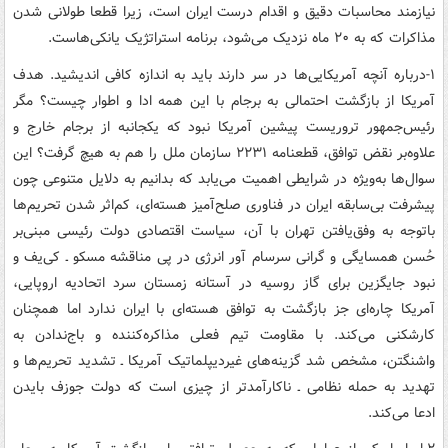
نیازمند محاسبات دقیق و اقدام درست ایران است، زیرا قطعا طولانی شدن
مذاکرات که به ۲۰ ماه نزدیک می‌شود، برنامه استراتژیک یانکی‌هاست.
۱-درباره آنچه آمریکایی‌ها در سر دارند باید به اندازه کافی اندیشید. هدف
آمریکا از بازگشت احتمالی به برجام با این همه ادا و اطوار چیست؟ مگر
رئیس‌جمهور تروریست پیشین آمریکا نبود که یکجانبه از برجام خارج و
علاوه‌بر نقض توافق، قطعنامه ۲۲۳۱ سازمان ملل را هم به هیچ گرفت؟ این
سوال‌ها به‌ویژه در شرایطی اهمیت می‌یابد که بدانیم به دلایل متنوعی چون
پیشرفت بی‌سابقه ایران در فناوری صلح‌آمیز هسته‌ای، کم‌اثر شدن تحریم‌ها
باتوجه به وفق‌یافتن تهران با آن، سیاست اقتصادی دولت رئیسی مبنی‌بر
حُسن همسایگی و گرانی سرسام آور انرژی در پی مناقشه مسکو ـ کی‌یف و
نبود جایگزین برای گاز روسیه در آستانه زمستان سرد اتحادیه اروپایی،
آمریکا چاره‌ای جز بازگشت به توافق هسته‌ای با ایران ندارد اما همچنان
کارشکنی می‌کند. با مقاومت تیم فعلی مذاکره‌کننده و باج‌ندادن به
واشنگتن، مشخص شد گزینه‌های غیردیپلماتیک آمریکا ـ تشدید تحریم‌ها و
تهدید به حمله نظامی ـ ناکارآمدتر از چیزی است که دولت جوزف بایدن
ادعا می‌کند.