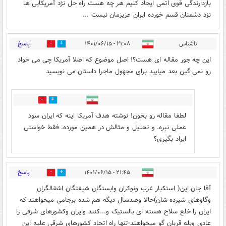
بازدارندگی قوی اتمی ایجاد کنیم هر چه هست راه حل نژد آمریکایی ها
نزد دشمنان قسم خورده ایران عزیزمان نیست ...
پاسخ
ناشناس
۲۱:۰۸ - ۱۴۰۱/۰۶/۱۵
6
0
این چه جور مقاله ای هست؟! اصل موضوع که اصلا آمریکا چی می خواد
رو نمی گین بعد میایید برای مجهول ماجرا داستان می نویسید
0
8
لطفا مقاله رو بخون! نوشته هدف آمریکا اینه که ایران سود
عملی نبره. و تحلیل و مثالش در همین مورده. فقط خواستی
ایراد بگیری؟
پاسخ
۲۱:۴۵ - ۱۴۰۱/۰۶/۱۵
0
2
آقا جان این( استکبار غرب ونوکران وابستگان شیفتگان اشغالگران
وگاوهای شیرده شان)حالا وصدسال دیگه هم شده برجامی میخواهند که
ایران را خلع سلاح هسته ای بالستیک و...کنند وایران وکشورهای شرقی را
عادی وبله قربان گو میخواهند-تنها راه اتحاد کشورهای شرقی علیه این