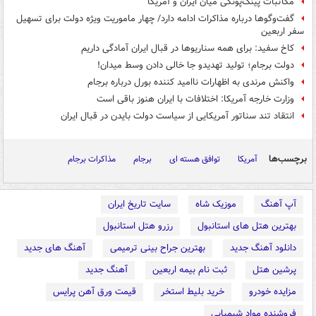
مکاتبات پینگ‌پونگی میان ایران و آمریکا
گفت‌وگوها درباره مذاکرات ادامه دارد/ چهار ماموریت ویژه دولت برای تسهیل
سفر اربعین
کاخ سفید: برای همه سناریوها در قبال ایران آمادگی داریم
دولت برجام؛ تولید تهدیدو جا خالی دادن وسط میدان!
واکنش مرندی به اظهارات ناامید کننده بورل درباره برجام
وزارت خارجه آمریکا: اختلافات با ایران هنوز باقی است
انتقاد تند سناتور آمریکایی از سیاست دولت بایدن در قبال ایران
برچسب‌ها
آمریکا
توافق هسته ای
برجام
مذاکرات برجام
آپ آهنگ
موزیک شاه
سایت تاریخ ایران
بهترین هتل های استانبول
رزرو هتل استانبول
دانلود آهنگ جدید
بهترین جراح بینی ترمیمی
آهنگ های جدید
پرشین هتل
ثبت نام بیمه اربعین
آهنگ جدید
مزایده خودرو
خرید بلیط استخر
قیمت ورق آهن پرایس
فروشنده مواد شیمیایی