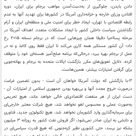
دادن بایدن، جلوگیری از به‌دست‌آمدن مواهب برجام برای ایران، دوره
افتادن وزرای خارجه و خزانه‌داری آمریکا در کشورها برای تهدید آنها به عدم
رابطه اقتصادی با تهران، ایجاد خطر برای امنیت ملی و منطقه‌ای ایران و آرام
نگذاشتن سیاست داخلی کشور با ایجاد مشکلات متعدد. اهداف آمریکا در
مرحله پسااحیا دقیقا همان چیزهایی است که در برجام نسخه ۲۰۱۵ رخ‌
داد؛ آن کشور مستکبر همه کاری می‌کند تا ایران فقط روی کاغذ و نه در
عمل از برجام بهره ببرد، درحالی‌که برنامه صلح‌آمیز هسته‌ای خود را متوقف
کرده. دلایل تعویق‌های مکرر بازگشت ایالات متحده به برجام و بهانه‌جویی
برای گرفتن امتیازات بیشتر، همین‌هاست.
۳-با بازگشتی که دولت آمریکا خواهان آن است - بدون تضمین غرامت
درصورت خروج مجدد آنها و بی‌بهره بودن جمهوری اسلامی از امتیازات آن -
دست ایران از هر منفعت اقتصادی‌ای خالی خواهد ماند، هیچ تحریمی
به‌صورت عملی و محسوس لغو نخواهد شد، هیچ شرکت معتبر خارجی‌ای
برای سرمایه‌گذاری وارد کشورمان نخواهد شد، هیچ تکنولوژی جدید، فناوری‌
و دانشی به ایران صادر نمی‌شود، اگر فروش نفت کشور به روزانه ۳ میلیون
بشکه نیز برسد، حتی کشوری نظیر کره‌جنوبی که هیچ قدرت سیاسی‌ای در
جهان محسوب نمی‌شود پول آن را برنمی‌گرداند و اوضاع همینی خواهد بود