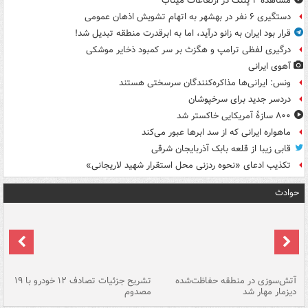
مشاهده ۴ پلنگ در ارتفاعات میناب
دستگیری ۶ نفر در بهشهر به اتهام تشویش اذهان عمومی
قرار بود ایران به زانو درآید، اما به ابرقدرت منطقه تبدیل شد!
درگیری لفظی ترامپ و هگزث بر سر کمبود ذخایر موشکی
آهوی ایرانی
ونس: ایرانی‌ها مذاکره‌کنندگان سرسختی هستند
دردسر جدید برای سرخپوشان
۸۰۰ سازۀ آمریکایی خاکستر شد
ماهواره ایرانی که از سد ابرها عبور می‌کند
قابی زیبا از قلعه بابک آذربایجان شرقی
تکذیب ادعای «نحوه ردزنی محل استقرار شهید لاریجانی»
حوادث
تصادف مرگبار در محور اهواز–شوش ۲
آتش‌سوزی در منطقه حفاظت‌شده
تشریح جزئیات تصادف ۱۲ خودرو با ۱۹
پا
دیزمار مهار شد
مصدوم