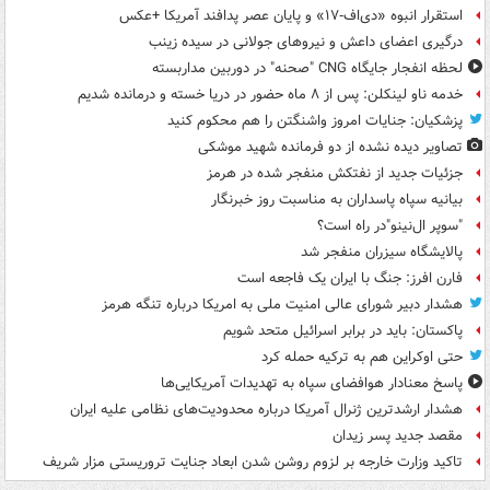
استقرار انبوه «دی‌اف‑۱۷» و پایان عصر پدافند آمریکا +عکس
درگیری اعضای داعش و نیروهای جولانی در سیده زینب
لحظه انفجار جایگاه CNG "صحنه" در دوربین مداربسته
خدمه ناو لینکلن: پس از ۸ ماه حضور در دریا خسته و درمانده‌ شدیم
پزشکیان: جنایات امروز واشنگتن را هم محکوم کنید
تصاویر دیده‌ نشده از دو فرمانده شهید موشکی
جزئیات جدید از نفتکش منفجر شده در هرمز
بیانیه سپاه پاسداران به مناسبت روز خبرنگار
"سوپر ال‌نینو"در راه است؟
پالایشگاه سیزران منفجر شد
فارن افرز: جنگ با ایران یک فاجعه است
هشدار دبیر شورای عالی امنیت ملی به امریکا درباره تنگه هرمز
پاکستان: باید در برابر اسرائیل متحد شویم
حتی اوکراین هم به ترکیه حمله کرد
پاسخ معنادار هوافضای سپاه به تهدیدات آمریکایی‌ها
هشدار ارشدترین ژنرال آمریکا درباره محدودیت‌های نظامی علیه ایران
مقصد جدید پسر زیدان
تاکید وزارت خارجه بر لزوم روشن شدن ابعاد جنایت تروریستی مزار شریف