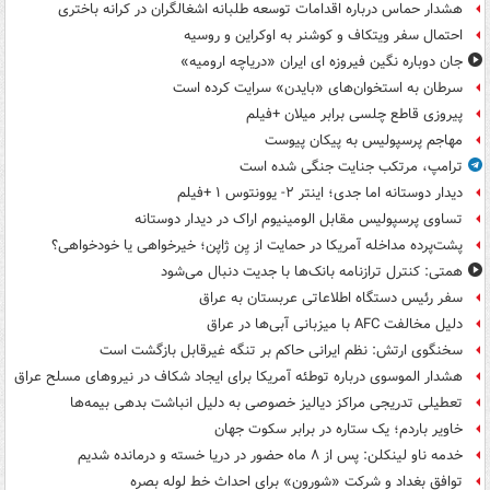
هشدار حماس درباره اقدامات توسعه طلبانه اشغالگران در کرانه باختری
احتمال سفر ویتکاف و کوشنر به اوکراین و روسیه
جان دوباره نگین فیروزه ای ایران «دریاچه ارومیه»
سرطان به استخوان‌های «بایدن» سرایت کرده است
پیروزی قاطع چلسی برابر میلان +فیلم
مهاجم پرسپولیس به پیکان پیوست
ترامپ، مرتکب جنایت جنگی شده است
دیدار دوستانه اما جدی؛ اینتر ۲- یوونتوس ۱ +فیلم
تساوی پرسپولیس مقابل الومینیوم اراک در دیدار دوستانه
پشت‌پرده مداخله آمریکا در حمایت از یِن ژاپن؛ خیرخواهی یا خودخواهی؟
همتی: کنترل ترازنامه بانک‌ها با جدیت دنبال می‌شود
سفر رئیس دستگاه اطلاعاتی عربستان به عراق
دلیل مخالفت AFC با میزبانی آبی‌ها در عراق
سخنگوی ارتش: نظم ایرانی حاکم بر تنگه غیرقابل بازگشت است
هشدار الموسوی درباره توطئه آمریکا برای ایجاد شکاف در نیروهای مسلح عراق
تعطیلی تدریجی مراکز دیالیز خصوصی به دلیل انباشت بدهی بیمه‌ها
خاویر باردم؛ یک ستاره در برابر سکوت جهان
خدمه ناو لینکلن: پس از ۸ ماه حضور در دریا خسته و درمانده‌ شدیم
توافق بغداد و شرکت «شورون» برای احداث خط لوله بصره