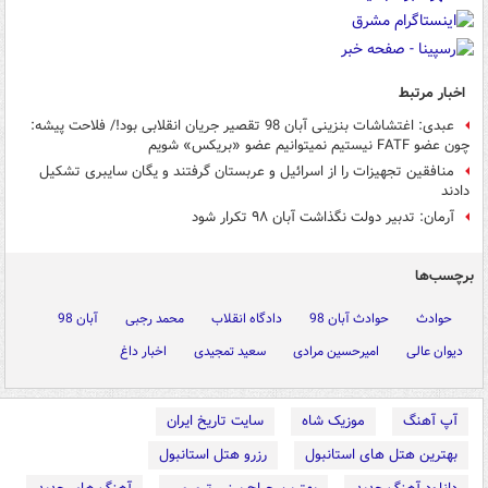
اخبار مرتبط
عبدی: اغتشاشات بنزینی آبان 98 تقصیر جریان انقلابی بود!/ فلاحت پیشه:
چون عضو FATF نیستیم نمیتوانیم عضو «بریکس» شویم
منافقین تجهیزات را از اسرائیل و عربستان گرفتند و یگان سایبری تشکیل
دادند
آرمان: تدبیر دولت نگذاشت آبان ۹۸ تکرار شود
برچسب‌ها
حوادث
حوادث آبان 98
دادگاه انقلاب
محمد رجبی
آبان 98
دیوان عالی
امیرحسین مرادی
سعید تمجیدی
اخبار داغ
آپ آهنگ
موزیک شاه
سایت تاریخ ایران
بهترین هتل های استانبول
رزرو هتل استانبول