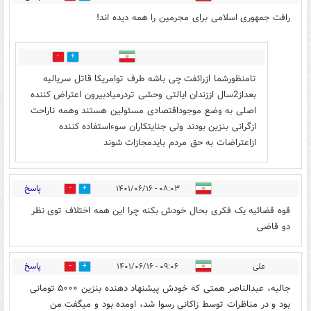
رافت جمهوری اسلامی برای مجرمین را همه دیده اند!
0
4
تامنظورشما ازرائفت چی باشه طرف توامریکا قاتل سریالیه
بعداز2سال اززندان ایالتی وحشی تردرمیادبیرون اعتراض کننده
اصلی به وضع موجوداقتصادی مسئولین هستند وهمه ناراحت
ازگرانی بنزین بودند ولی جنایتکاران سوءاستفاده کننده
ازاعتراضات به حق مردم بایدمجازات شوند
پاسخ
۰۸:۰۳ - ۱۴۰۱/۰۶/۱۶
0
0
قوه قضائیه یک فکری بحال خودش بکنه چرا این همه اختلاف توی نظر
دو قاضی
پاسخ
علی
۰۹:۰۶ - ۱۴۰۱/۰۶/۱۶
1
0
جالبه، عبدالناصر همتی که خودش پیشنهاد دهنده بنزین ۵۰۰۰ تومانی
بود و در مناظرات توسط زاکانی رسوا شد، اومده بود و میگفت من