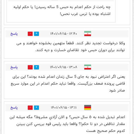
چه راحت از حکم اعدام به حبس 5 ساله رسیدن! یا حکم اولیه
اشتباه بوده یا ترس غرب نحس!
پاسخ
۱۲:۴۰ - ۱۴۰۱/۰۶/۱۵
2
10
وکلا درخواست تجدید نظر کنند. قطعآ متهمین بخشوده خواهند و می
توانند برای دوران حبس خود تقاضای خسارت و دیه کنند.
پاسخ
۱۳:۰۸ - ۱۴۰۱/۰۶/۱۵
10
15
یعنی اگر اعتراض نبود به جای 5 سال زندان اعدام شده بودند؟ این برای
قاضی پرونده ضعف بزرگیست. واقعا نباید حکم اعدام در این موارد سریع
صادر شود
پاسخ
۱۳:۱۱ - ۱۴۰۱/۰۶/۱۵
1
27
اعدام تبديل شده به ٥ سال حبس؟ و الان آزادي مشروط؟ مگه ميشه اين
مقدار تناقض در دو تا حكم!؟ واقعا بايد رئيس قوه بررسي كنن ببينن
كدوم حكم صحيح هست