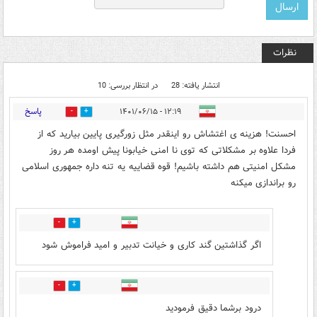
نظرات
انتشار یافته: 28
در انتظار بررسی: 10
پاسخ
۱۲:۱۹ - ۱۴۰۱/۰۶/۱۵
14
48
احسنت! هزینه ی اغتشاش رو اینقدر مثل زورگیری پایین بیارید که از
فردا علاوه بر مشکلاتی که توی نا امنی خیابونا پیش اومده هر روز
مشکل امنیتی هم داشته باشیم! قوه قضاییه یه تنه داره جمهوری اسلامی
رو براندازی میکنه
3
8
اگر گذاشتین گند کاری و خیانت تدبیر و امید فراموش شود
2
4
درود برشما دقیق فرمودید