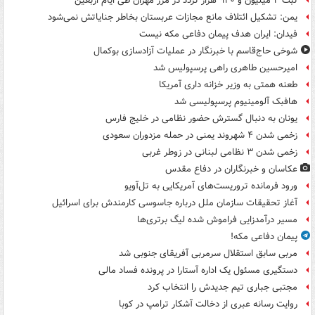
ثبت ۲ میلیون و ۹۲۰ هزار تردد در مرز مهران طی ایام اربعین
یمن: تشکیل ائتلاف مانع مجازات عربستان بخاطر جنایاتش نمی‌شود
فیدان: ایران هدف پیمان دفاعی مکه نیست
شوخی حاج‌قاسم با خبرنگار در عملیات آزادسازی بوکمال
امیرحسین طاهری راهی پرسپولیس شد
طعنه همتی به وزیر خزانه داری آمریکا
هافبک آلومینیوم پرسپولیسی شد
یونان به دنبال گسترش حضور نظامی در خلیج فارس
زخمی شدن ۴ شهروند یمنی در حمله مزدوران سعودی
زخمی شدن ۳ نظامی لبنانی در زوطر غربی
عکاسان و خبرنگاران در دفاع مقدس
ورود فرمانده تروریست‌های آمریکایی به تل‌آویو
آغاز تحقیقات سازمان ملل درباره جاسوسی کارمندش برای اسرائیل
مسیر درآمدزایی فراموش شده لیگ برتری‌ها
پیمان دفاعی مکه!
مربی سابق استقلال سرمربی آفریقای جنوبی شد
دستگیری مسئول یک اداره آستارا در پرونده فساد مالی
مجتبی جباری تیم جدیدش را انتخاب کرد
روایت رسانه عبری از دخالت آشکار ترامپ در کوبا