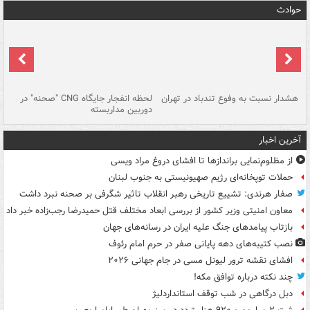
حوادث
ای
هشدار نسبت به وفوع تندباد در تهران
لحظه انفجار جایگاه CNG "صحنه" در
دس
دوربین مداربسته
ات
آخرین اخبار
از مظلوم‌نمایی براندازها تا افشای دروغ مراد ویسی
حملات توپخانه‌ای رژیم صهیونیستی به جنوب لبنان
صفار هرندی: تشییع تاریخی رهبر انقلاب تاثیر شگرفی بر صحنه نبرد داشت
معاون امنیتی وزیر کشور از بررسی ابعاد مختلف قتل حمیدرضا رجب‌زاده خبر داد
بازتاب پیامدهای جنگ علیه ایران در رسانه‌های جهان
نصب کتیبه‌های دهه پایانی صفر در حرم امام رئوف
افشای نقشه ترور لیونل مسی در جام جهانی ۲۰۲۶
چند نکته درباره توافق مکه!
دبل درگاهی در شب توقف استانداردلیژ