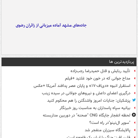
جاده‌های مشهد آماده میزبانی از زائران رضوی
پربازدیدترین ها
تأیید ربایش و قتل حمیدرضا رجب‌زاده
مداح جوانی که در خون خود غلتید +فیلم
استقرار انبوه «دی‌اف‑۱۷» و پایان عصر پدافند آمریکا +عکس
درگیری اعضای داعش و نیروهای جولانی در سیده زینب
پزشکیان: جنایات امروز واشنگتن را هم محکوم کنید
بیانیه سپاه پاسداران به مناسبت روز خبرنگار
لحظه انفجار جایگاه CNG "صحنه" در دوربین مداربسته
"سوپر ال‌نینو"در راه است؟
پالایشگاه سیزران منفجر شد
فارن افرز: جنگ با ایران یک فاجعه است