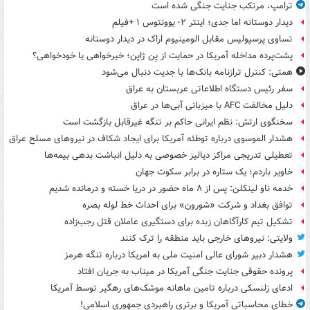
ترامپ، مرتکب جنایت جنگی شده است
دیدار دوستانه اما جدی؛ اینتر ۲- یوونتوس ۱ +فیلم
تساوی پرسپولیس مقابل الومینیوم اراک در دیدار دوستانه
پشت‌پرده مداخله آمریکا در حمایت از یِن ژاپن؛ خیرخواهی یا خودخواهی؟
همتی: کنترل ترازنامه بانک‌ها با جدیت دنبال می‌شود
سفر رئیس دستگاه اطلاعاتی عربستان به عراق
دلیل مخالفت AFC با میزبانی آبی‌ها در عراق
سخنگوی ارتش: نظم ایرانی حاکم بر تنگه غیرقابل بازگشت است
هشدار الموسوی درباره توطئه آمریکا برای ایجاد شکاف در نیروهای مسلح عراق
تعطیلی تدریجی مراکز دیالیز خصوصی به دلیل انباشت بدهی بیمه‌ها
خاویر باردم؛ یک ستاره در برابر سکوت جهان
خدمه ناو لینکلن: پس از ۸ ماه حضور در دریا خسته و درمانده‌ شدیم
توافق بغداد و شرکت «شورون» برای احداث خط لوله بصره
تشکیل تیم کارآگاهان زبده برای دستگیری عاملان قتل رجب‌زاده
ولایتی: نیروهای خارجی باید منطقه را ترک کنند
هشدار دبیر شورای عالی امنیت ملی به امریکا درباره تنگه هرمز
پرونده حقوقی جنایت جنگی آمریکا در میناب به جریان افتاد
ادعای زلنسکی درباره تامین ماهانه موشک‌های رهگیر توسط آمریکا
خطای محاسباتی آمریکا و برتری راهبردی جمهوری اسلامی!