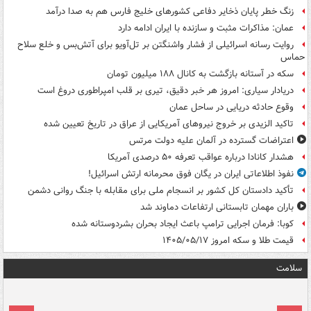
زنگ خطر پایان ذخایر دفاعی کشورهای خلیج فارس هم به صدا درآمد
عمان: مذاکرات مثبت و سازنده با ایران ادامه دارد
روایت رسانه اسرائیلی از فشار واشنگتن بر تل‌آویو برای آتش‌بس و خلع سلاح
حماس
سکه در آستانه بازگشت به کانال ۱۸۸ میلیون تومان
دریادار سیاری: امروز هر خبر دقیق، تیری بر قلب امپراطوری دروغ است
وقوع حادثه دریایی در ساحل عمان
تاکید الزیدی بر خروج نیروهای آمریکایی از عراق در تاریخ تعیین شده
اعتراضات گسترده در آلمان علیه دولت مرتس
هشدار کانادا درباره عواقب تعرفه ۵۰ درصدی آمریکا
نفوذ اطلاعاتی ایران در یگان فوق محرمانه ارتش اسرائیل!
تأکید دادستان کل کشور بر انسجام ملی برای مقابله با جنگ روانی دشمن
باران مهمان تابستانی ارتفاعات دماوند شد
کوبا: فرمان اجرایی ترامپ باعث ایجاد بحران بشردوستانه شده
قیمت طلا و سکه امروز ۱۴۰۵/۰۵/۱۷
سلامت