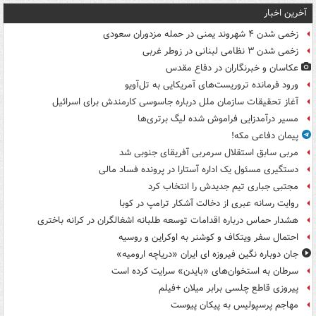
آخرین اخبار
زخمی شدن ۴ شهروند یمنی در حمله مزدوران سعودی
زخمی شدن ۳ نظامی لبنانی در زوطر غربی
عکاسان و خبرنگاران در دفاع مقدس
ورود فرمانده تروریست‌های آمریکایی به تل‌آویو
آغاز تحقیقات سازمان ملل درباره جاسوسی کارمندش برای اسرائیل
مسیر درآمدزایی فراموش شده لیگ برتری‌ها
پیمان دفاعی مکه!
مربی سابق استقلال سرمربی آفریقای جنوبی شد
دستگیری مسئول یک اداره آستارا در پرونده فساد مالی
مجتبی جباری تیم جدیدش را انتخاب کرد
روایت رسانه عبری از دخالت آشکار ترامپ در کوبا
هشدار حماس درباره اقدامات توسعه طلبانه اشغالگران در کرانه باختری
احتمال سفر ویتکاف و کوشنر به اوکراین و روسیه
جان دوباره نگین فیروزه ای ایران «دریاچه ارومیه»
سرطان به استخوان‌های «بایدن» سرایت کرده است
پیروزی قاطع چلسی برابر میلان +فیلم
مهاجم پرسپولیس به پیکان پیوست