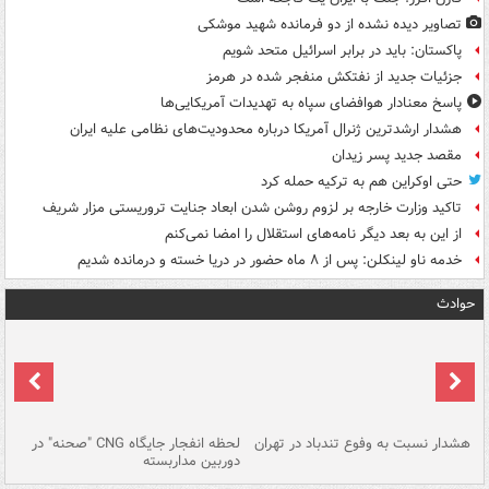
تصاویر دیده‌ نشده از دو فرمانده شهید موشکی
پاکستان: باید در برابر اسرائیل متحد شویم
جزئیات جدید از نفتکش منفجر شده در هرمز
پاسخ معنادار هوافضای سپاه به تهدیدات آمریکایی‌ها
هشدار ارشدترین ژنرال آمریکا درباره محدودیت‌های نظامی علیه ایران
مقصد جدید پسر زیدان
حتی اوکراین هم به ترکیه حمله کرد
تاکید وزارت خارجه بر لزوم روشن شدن ابعاد جنایت تروریستی مزار شریف
از این به بعد دیگر نامه‌های استقلال را امضا نمی‌کنم
خدمه ناو لینکلن: پس از ۸ ماه حضور در دریا خسته و درمانده‌ شدیم
حوادث
ای
هشدار نسبت به وفوع تندباد در تهران
لحظه انفجار جایگاه CNG "صحنه" در
دس
دوربین مداربسته
ات