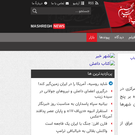
RSS
آرشیو
تماس با ما
دربارهٔ ما
MASHREGH
NEWS
یلم
دیدگاه
پیوندها
بازار
اپ
پربازدیدترین ها
شاید روسیه، آمریکا را در ایران زمین‌گیر کند!
رکزی در
درگیری اعضای داعش و نیروهای جولانی در
 بر پنج
سیده زینب
 کلان‌ شهرها
بیانیه سپاه پاسداران به مناسبت روز خبرنگار
استقرار انبوه «دی‌اف‑۱۷» و پایان عصر پدافند
آمریکا +عکس
ادل آن دینار عراق از
فارن افرز: جنگ با ایران یک فاجعه است
واکنش بقائی به خیالبافی ترامپ