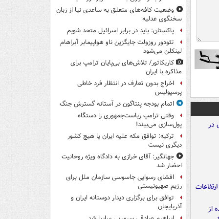
وضعیت کافه‌های متعلق به ساعدی نیا از زبان
سخنگوی عدلیه
پاکستان: باید در برابر اسرائیل متحد شویم
تئودور روزولت جایگزین ناو هواپیمابر آبراهام
لینکلن می‌شود
کاریکاتور/ تلاش‌های بی‌پایان ترامپ برای
مذاکره با ایران
اخراج بدون تعارف در انتظار فرد خاطی
پرسپولیس
اتمام بودجه پنتاگون در آستانه گسترش جنگ
وقتی ترامپ ریاست‌جمهوری را دستگاه
پول‌سازی می‌بیند!
ترکیه: توافق مکه علیه ایران یا هیچ کشور
دیگری نیست
جهانگیر: آقای خرازی به دادگاه ویژه روحانیت
احضار شد
افشای رسوایی جاسوسی سازمان ملل برای
ارتفاعات
رژیم صهیونیستی
توافق برای برگزاری دیدار دوستانه ایران و
آذربایجان
ابراهیم صادقی سرمربی سایپا شد