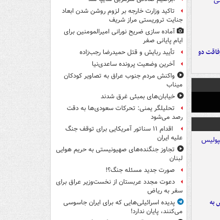
تاکید وزارت خارجه بر لزوم روشن شدن ابعاد
جنایت تروریستی مراز شریف
آماده سازی ضریح نورانی امیرالمومنین برای
ایام پایانی صفر
فاقت دو
تأیید ربایش و قتل حمیدرضا رجب‌زاده
آخرین وضعیت پرونده ساعدی‌نیا
واکنش مردم جنوب عراق به تصاویر کودکان
میناب
خیابان‌های بمبئی غرق شدند
تحلیلگر یمنی: تحرکات سعودی‌ها به دقت
رصد می‌شود
اقدام ۱۱ سناتور آمریکایی برای توقف جنگ
علیه ایران
تجاوز جنگنده‌های صهیونیستی به حریم هوایی
لبنان
صورت جدید مسئله جنگ؟!
دعوت مجدد عربستان از نخست‌وزیر عراق برای
سفر به ریاض
 به
پدیده اسرائیلی‌هایی که برای ایران جاسوسی
می‌کنند، پایان ندارد!