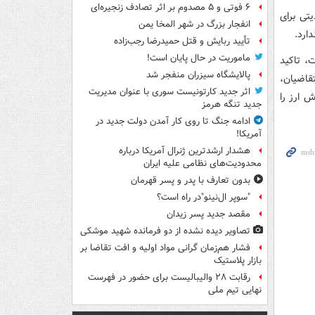
۶ فوتی و ۵ مصدوم بر اثر تصادف زنجیره‌ای
یتی برای
انفجار بزرگ در شهر المخا یمن
ارد.
تأیید ربایش و قتل حمیدرضا رجب‌زاده
ماموریت در حال پایان است!
، تاکید
پالایشگاه سیزران منفجر شد
قاضیان،
اثر جدید کارتونیست سوری با عنوان مدیریت
 ارز را
جدید تنگه هرمز
ادامه جنگ تا روی کار آمدن دولت جدید در
آمریکا!
هشدار ارشدترین ژنرال آمریکا درباره
محدودیت‌های نظامی علیه ایران
بدون تعارف با پدر و پسر قهرمان
"سوپر ال‌نینو"در راه است؟
مقصد جدید پسر زیدان
تصاویر دیده‌ نشده از دو فرمانده شهید موشکی
فشار هم‌زمان گرانی مواد اولیه و افت تقاضا بر
بازار پلاستیک
رقابت ۲۸ والیبالیست برای حضور در فهرست
نهایی تیم ملی