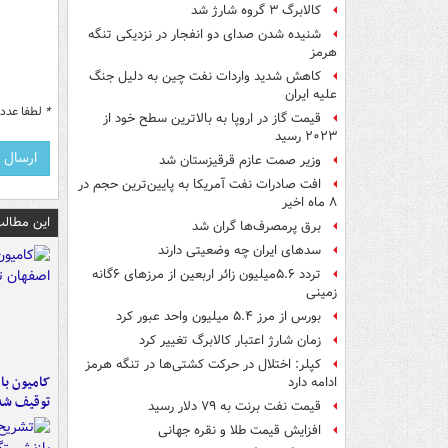
کالابرگ ۳ گروه شارژ شد
شنیده شدن صدای دو انفجار در نزدیکی تنگه
هرمز
کاهش شدید واردات نفت چین به دلیل جنگ
علیه ایران
*
لطفا عدد م
قیمت گاز در اروپا به بالاترین سطح خود از
۲۰۲۳ رسید
وزیر صمت عازم قرقیزستان شد
افت صادرات نفت آمریکا به پایین‌ترین حجم در
۸ ماه اخیر
این مطالب
برق پرمصرف‌ها گران شد
سدهای ایران چه وضعیتی دارند
تردد ۵.۶میلیون زائر اربعین از مرزهای ۶گانه
زمینی
بورس از مرز ۵.۴ میلیون واحد عبور کرد
زمان شارژ اعتبار کالابرگ تغییر کرد
کپلر: اختلال در حرکت کشتی‌ها در تنگه هرمز
ادامه دارد
توقیف شد
قیمت نفت برنت به ۷۹ دلار رسید
افزایش قیمت طلا و نقره جهانی