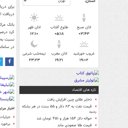
استان:
برای دریا
دریافت ار
بانک مرک
اذان صبح
طلوع آفتاب
اذان ظهر
کرد درصو
۱۲:۱۰
۰۵:۱۸
۰۳:۴۳
نسبت به 
در سامانه
غروب خورشید
اذان مغرب
نیمه‌شب شرعی
۲۳:۲۳
۱۹:۲۱
۱۹:۰۲
تازه های اقتصاد
ذخایر طلای چین افزایش یافت
قیمت نفت به ۸۳ دلار و ۵۵ سنت در هر بشکه
اخبار مرتب
رسید
جزئیات 
حواله دلار ۱۵۴ هزار و ۴۵۱ تومان شد
برخورد 
قیمت طلا صعودی ماند