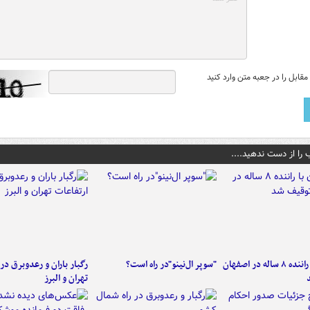
قابل را در جعبه متن وارد کنید
 را از دست ندهید....
کامیون با راننده ۸ ساله در اصفهان
"سوپر ال‌نینو"در راه است؟
رگبار باران و رعدوبرق در 
تهران و البرز