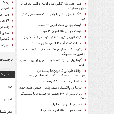
پرداخت 
فشار هم‌زمان گرانی مواد اولیه و افت تقاضا بر
بازار پلاستیک
آخرین و
تنگه هرمز ریاض را وادار به تخفیف‌دهی نفتی
دینار ع
کرد
۱۴ هزار زائر اربعین از بانک‌ها ارز سفر دریافت کرده‌اند
قیمت جهانی نفت امروز ۱۶ مرداد
چند توص
قیمت جهانی طلا امروز ۱۶ مرداد
صدور آن
ثبت تاریخی‌ترین کاهش تردد در تنگه هرمز
گفت‌وگو
واردات نفت آمریکا از عربستان صفر شد
هزینه ع
رکوردشکنی پیش‌فروش جدیدترین گوشی‌های
تاشوی سامسونگ
برچسب‌ها
گرما برای پالایشگاه‌ها و منابع برق اروپا اضطرار
آفرید
توقف طولانی کامیون‌ها پشت مرز؛
نظر شم
صورت‌حساب سنگینی که به اقتصاد می‌رسد
پرشدگی سدها به ۵۸درصد رسید
نام
بازسازی پالایشگاه سوم پارس جنوبی کلید خورد
زیان بیش از ۱۰۰ همتی به صندوق‌ بازنشستگی
نفت
ایمیل
پاییز پرباران در راه ایران
قیمت جهانی طلا امروز ۱۵ مرداد
نظر شما 