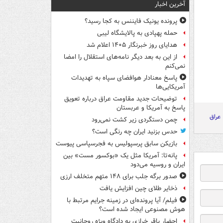
آخرین اخبار
پرونده یونیک فایننس به کجا رسید؟
حمله پهپادی به پالایشگاه لیبی
هدایای روز خبرنگار ۱۴۰۵ اعلام شد
از این به بعد دیگر نامه‌های استقلال را امضا
نمی‌کنم
پاسخ معنادار هوافضای سپاه به تهدیدات
آمریکایی‌ها
توضیحات جدید مقاومت عراق درباره تعویق
پاسخ به آمریکا و عربستان
عراق
چمن دستگردی زیر کشت نمی‌رود
حدس بزنید ایران چه رنگی است؟
بازیکن سابق پرسپولیس به فجرسپاسی پیوست
پانه‌تا: آمریکا مثل یک «بوکسور مست» بین
ایران و روسیه می‌دود
صدور برگه جلب برای ۱۴۸ متهم متخلف ارزی
ذخایر طلای چین افزایش یافت
فیلم/ آیا پرونده‌ای در زمینه جرایم مرتبط با
هوش مصنوعی ایجاد شده است؟
احضار باقر خرازی به دادگاه ویژه روحانیت