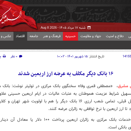
شنبه ۱۷ مرداد ۱۴۰۵ -
Aug 8 2026
ی
دفاع و امنیت
جهاد و مقاومت
حسینیه
فرهنگ و هنر
جامعه
اقتصاد
عکس و ف
1415
تاریخ انتشار:
۱۵ شهریور ۱۴۰۱ - ۱۰:۰۲
۰ نظر
چ
۱۶ بانک دیگر مکلف به عرضه ارز اربعین شدند
ش مشرق
، «مصطفی قمری وفا» سخنگوی بانک مرکزی در توئیتر نوشت: بانک م
سهیل شرایط عزیمت هموطنان به عتبات عالیات در ایام اربعین حسینی علاوه
بانک عامل قبلی، تمامی شعب ارزی ۱۶ بانک دیگر را هم با اولویت شهر تهران و
تا ارز اربعین با نرخ توافقی به زائران عرضه کنند.
از دیگر خدمات بانک مرکزی به زائران اربعین پرداخت ۱۰۰ دلار یا مع
ی بانکی است.