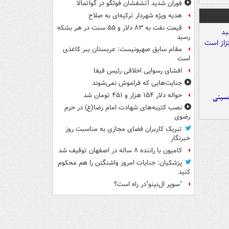
فوران شدید آتشفشان فوئگو در گواتمالا
هدیه ویژه شهردار ترکیه‌ای به صلاح
قیمت نفت به ۸۳ دلار و ۵۵ سنت در هر بشکه
رسید
مقام سابق صهیونیست: عربستان ببر کاغذی
است
افشای رسوایی اخلاقی رئیس فیفا
جنایت‌هایی که فراموش نمی‌شوند
حواله دلار ۱۵۴ هزار و ۴۵۱ تومان شد
حسینی
نصب کتیبه‌های شهادت امام رضا(ع) در حرم
رضوی
تبریک کاربران فضای مجازی به مناسبت روز
خبرنگار
کامیون با راننده ۸ ساله در اصفهان توقیف شد
پزشکیان: جنایات امروز واشنگتن را هم محکوم
کنید
"سوپر ال‌نینو"در راه است؟