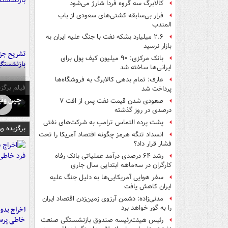
کالابرگ سه گروه فردا شارژ می‌شود
فرار بی‌سابقه کشتی‌های سعودی از باب
المندب
۲.۶ میلیارد بشکه نفت با جنگ علیه ایران به
بازار نرسید
تشریح جز
بانک مرکزی: ۹۰ میلیون کیف پول برای
بازنشستگ
ایرانی‌ها ساخته شد
عارف: تمام بدهی کالابرگ به فروشگاه‌ها
فیلم برگزی
پرداخت شد
چین ونی
صعودی شدن قیمت نفت پس از افت ۷
درصدی در روز گذشته
پشت پرده التماس ترامپ به شرکت‌های نفتی
برگزیده و
انسداد تنگه هرمز چگونه اقتصاد آمریکا را تحت
فشار قرار داد؟
رشد ۶۴ درصدی درآمد عملیاتی بانک رفاه
کارگران در سه‌ماهه ابتدایی سال جاری
سفر هوایی آمریکایی‌ها به دلیل جنگ علیه
ایران کاهش یافت
مدنی‌زاده: دشمن آرزوی زمین‌زدن اقتصاد ایران
را به گور خواهد برد
اخراج بدون
خاطی پرس
رئیس هیئت‌رئیسه صندوق بازنشستگی صنعت