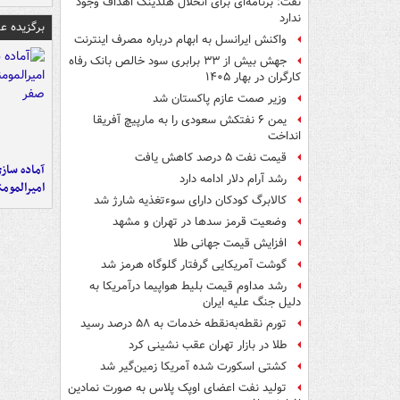
نفت: برنامه‌ای برای انحلال هلدینگ اهداف وجود
ندارد
برگزیده 
واکنش ایرانسل به ابهام درباره مصرف اینترنت
جهش بیش از ۳۳ برابری سود خالص بانک رفاه
کارگران در بهار ۱۴۰۵
وزیر صمت عازم پاکستان شد
یمن ۶ نفتکش سعودی را به مارپیچ آفریقا
انداخت
قیمت نفت ۵ درصد کاهش یافت
آماده ساز
رشد آرام دلار ادامه دارد
امیرالمومن
کالابرگ کودکان دارای سوءتغذیه شارژ شد
وضعیت قرمز سدها در تهران و مشهد
افزایش قیمت جهانی طلا
گوشت آمریکایی گرفتار گلوگاه هرمز شد
رشد مداوم قیمت بلیط هواپیما درآمریکا به
دلیل جنگ علیه ایران
تورم نقطه‌به‌نقطه خدمات به ۵۸ درصد رسید
طلا در بازار تهران عقب نشینی کرد
کشتی اسکورت شده آمریکا زمین‌گیر شد
تولید نفت اعضای اوپک پلاس به صورت نمادین