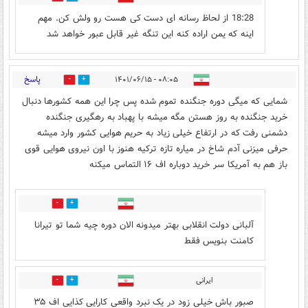
18:28 از لحاظ رسانه ای دست کی هست رو ولش کن. مهم
اینه که یمن اراده کنه این تنگه غیر قابل عبور خواهد شد
پاسخ
۰۸:۰۵ - ۱۴۰۱/۰۶/۱۵
6
15
شمایی که میگی دوره جنگنده تموم شده پس چرا این همه کشورها دنبال
خرید جنگنده به روز هستن مگه میشه با پهباد به رهگیری جنگنده
دشمنی رفت که در ارتفاع خیلی زیاد به حریم هوایی کشور وارد میشه
حرفی میزنی آدم شاخ در میاره تازه ترکیه هنوز با اون نیروی هوایی قوی
باز هم به آمریکا سر خرید دوباره اف ۱۶ التماس میکنه
9
6
آلبانی دولت انقلابی بهتر میدونه الان دوره چیه شما تو تیرانا
کامنت بنویس فقط
ایرانی
9
10
صبور باش خیلی زود در یک نبرد واقعی کارایی کذایی اف ۳۵