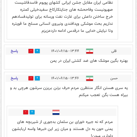
نظامی ایران مقابل جشن ایرانی کشهای پویوم فاسدفاشیست
صهیونیست وفاححشه های جنایتکارکاخ سفیدخیلی کمتره
خرج ساختن داعش برای غارت نفت ورسانه برای تولیدفسادهم
نداریم بحث موشکی وپدافندی ونیروی انسانی مسلح ما قویتره
وتا نیایش خدایی ما درقدس ادامه داردعزیزم
پاسخ
قلی
۱۳:۴۴ - ۱۴۰۱/۰۶/۱۵
0
3
بهتره بگین موشک های ضد کشتی ایران در یمن
پاسخ
حسن
۱۳:۴۶ - ۱۴۰۱/۰۶/۱۵
2
4
یه سری هستن انگار منتظرن مردم حرف بزنن بریزن سرشون هرچی بد و
بیراه هست بگن تعجب میکنم
1
2
مردم که نه جیره خورای بن سلمان بدجوری از شیربچه های
یمنی حون به دل هستند و میان زیر این خبرها واسه اربابشون
دلداری میدن!