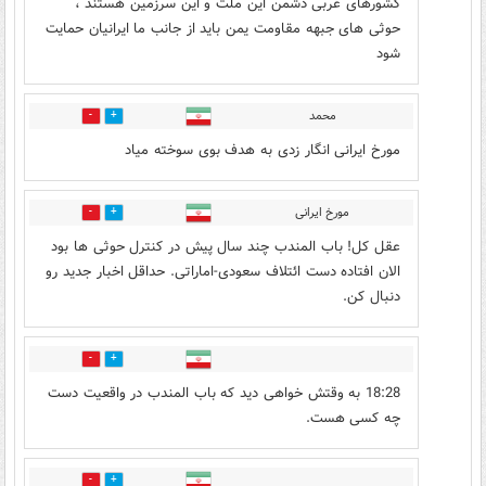
کشورهای غربی دشمن این ملت و این سرزمین هستند ،
حوثی های جبهه مقاومت یمن باید از جانب ما ایرانیان حمایت
شود
محمد
7
1
مورخ ایرانی انگار زدی به هدف بوی سوخته میاد
مورخ ایرانی
4
0
عقل کل! باب المندب چند سال پیش در کنترل حوثی ها بود
الان افتاده دست ائتلاف سعودی-اماراتی. حداقل اخبار جدید رو
دنبال کن.
0
1
18:28 به وقتش خواهی دید که باب المندب در واقعیت دست
چه کسی هست.
0
0