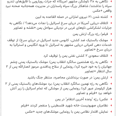
نگاهی به «۲ ناوشکن مشهور آمریکا» که جرأت رویارویی با قایق‌های تندرو
سپاه را نداشتند/ شاهکار بزرگ سپاه پاسداران در مدیریت همه‌جانبه صحنه نبرد
واقعی +عکس
کشته شدن ۲۱ نیروی اماراتی در حمله القاعده به ابین
ائتلاف دریایی آمریکا در دریای سرخ اسرائیل را نجات می‌دهد؟ / نگاهی به
جزئیات لشکرکشی ناوهای غربی در نزدیکی سواحل یمن +نقشه و تصاویر
فیلم/ رژه بزرگ ارتش یمن
موشک بالستیک ضد کشتی، کابوس جدید اسرائیل در دریای سرخ/ از توقف
خدمات دهی کمپانی دریایی مشهور به اسرائیل تا ورود انگلیس و استرالیا به
دریای سرخ +تصاویر
ائتلاف سعودی ۲ کشتی نفتی یمن را توقیف کرد
نگاهی به رژه هشتمین سالگرد انقلاب یمن/ موشک بالستیک یمنی چشم
جهانیان را به خود خیره کرد/ رونمایی از سلاح پدافندی مرموز انصارالله پس از ۲
سال انتظار +تصاویر
ارتش یمن: در صورت برنداشتن محاصره، منتظر جنگ باشید
نگاهی به رژه نهمین سالگرد انقلاب یمن/ برد موشک‌های بالستیک یمنی از ۲
هزار کیلومتر عبور کرد/ رونمایی یمن از موشکی که تمام اسرائیل را زیر آتش
خواهد برد +فیلم و تصاویر
عکس/ رژه "وعده آخرین انتقام" در یمن
نظامیان صهیونیست خانه شهید فلسطینی را منفجر کردند +فیلم
نمایش اقتدار نظامی یمن با رونمایی موشک‌های جدید +عکس