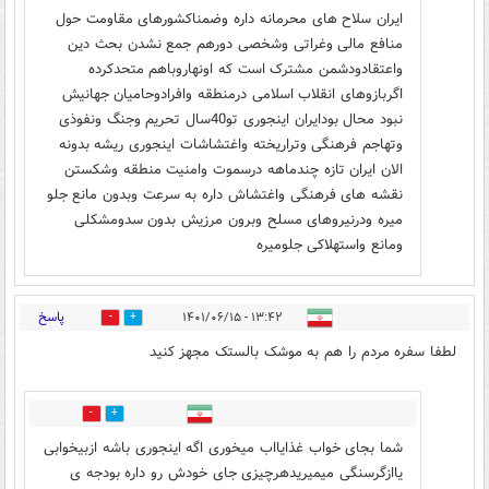
ایران سلاح های محرمانه داره وضمناکشورهای مقاومت حول
منافع مالی وغراتی وشخصی دورهم جمع نشدن بحث دین
واعتقادودشمن مشترک است که اونهاروباهم متحدکرده
اگربازوهای انقلاب اسلامی درمنطقه وافرادوحامیان جهانیش
نبود محال بودایران اینجوری تو40سال تحریم وجنگ ونفوذی
وتهاجم فرهنگی وتراریخته واغتشاشات اینجوری ریشه بدونه
الان ایران تازه چندماهه درسموت وامنیت منطقه وشکستن
نقشه های فرهنگی واغتشاش داره به سرعت وبدون مانع جلو
میره ودرنیروهای مسلح وبرون مرزیش بدون سدومشکلی
ومانع واستهلاکی جلومیره
پاسخ
۱۳:۴۲ - ۱۴۰۱/۰۶/۱۵
3
2
لطفا سفره مردم را هم به موشک بالستک مجهز کنید
0
4
شما بجای خواب غذایااب میخوری اگه اینجوری باشه ازبیخوابی
یاازگرسنگی میمیریدهرچیزی جای خودش رو داره بودجه ی