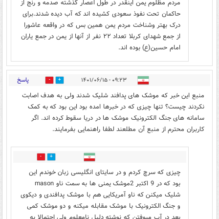
مردم مظلوم یمن اینقدر در طول اعصار گذشته صدمه و رنج از
حاکمان تحت نفوذ سعودی کشیده اند که آب دیده شدند.برای
درک بهتر وشناخت مردم یمن همین بس که در واقعه عاشورا
از جمع شهدای کربلا تعداد ۲۲ نفر از آنها از یمن در جمع یاران
امام حسین(ع) بوده اند.
پاسخ
۰۹:۲۳ - ۱۴۰۱/۰۶/۱۵
0
4
منبع این خبر که موشک های پدافند شلیک شدند ولی به هدف اصابت
نکردند چیست؟ تنها چیزی که در خبرها امده بود این بود که به کمک
سامانه های جنگ الکترونیک موشک ها در دریا سقوط کرده اند. اگر
کاربران محترم از منبع آن مطلعند لطفا راهنمایی بفرمایند.
2
3
چیزی که سرچ کردم و در سایتای انگلیسی زبان خوندم این
بود که در 9 اکتبر 2موشک یمنی ها به سمت ناو mason
شلیک میکنن که ناو آمریکایی هم با موشک پدافندی و دیکوی
و جنگ الکترونیک با موشک مقابله میکنه و دو موشک کمی
بعد در آب میوفتن که نوشته دلیل نامعلوم ولی احتمالا به