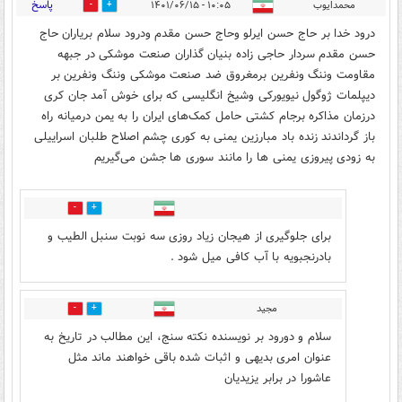
پاسخ
محمدایوب
۱۰:۰۵ - ۱۴۰۱/۰۶/۱۵
5
12
درود خدا بر حاج حسن ایرلو وحاج حسن مقدم ودرود سلام بریاران حاج
حسن مقدم سردار حاجی زاده بنیان گذاران صنعت موشکی در جبهه
مقاومت وننگ ونفرین برمغروق ضد صنعت موشکی وننگ ونفرین بر
دیپلمات ژوگول نیویورکی وشیخ انگلیسی که برای خوش آمد جان کری
درزمان مذاکره برجام کشتی حامل کمک‌های ایران را به یمن درمیانه راه
باز گرداندند زنده باد مبارزین یمنی به کوری چشم اصلاح طلبان اسراییلی
به زودی پیروزی یمنی ها را مانند سوری ها جشن می‌گیریم
3
4
برای جلوگیری از هیجان زیاد روزی سه نوبت سنبل الطیب و
بادرنجبویه با آب کافی میل شود .
مجید
2
2
سلام و دورود بر نویسنده نکته سنج، این مطالب در تاریخ به
عنوان امری بدیهی و اثبات شده باقی خواهند ماند مثل
عاشورا در برابر یزیدیان