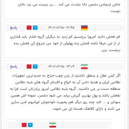
جاش اینجاس دشمن دانا بلندت می کند ....بر زمینت می زند نادان
دوست
پاسخ
۱۲:۴۵ - ۱۴۰۱/۰۶/۱۵
2
5
کم فحش دادید امروزا برچسبم کم زدید به دیگران گروه فشار باید فشاری
تر از این حرفا باشه فحش بده پهلوان از خود من شروع کن فحش بده
برچسب بزن
پاسخ
۱۳:۰۹ - ۱۴۰۱/۰۶/۱۵
2
1
اگر کمی عقل و منطق داشتید از زدن چوب حراج به جدیدترین تجهیزات
نظامی ایران و هدیه دادن آن به انواع و اقسام گروه های شبه نظامی
منطقه دست بر می داشتید. گروه شبه نظامی امروز برادرتان است فرا به
نفعش باشد و پول بهتری گیرش بیاید می شود دشمن. نمونه اش همین
سودان و ... لابد چند روز دیگر هم بصورت خودجوش اورانیوم غنی سازی
می کنند و دارای کلاهک هسته ای می شوند.
0
2