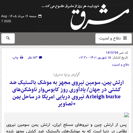
جمعه ۱۶ مرداد ۱۴۰۵ -
Aug
7 2026
دفاع و امنیت
کد خبر
1415194
تاریخ انتشار:
۱۵ شهریور ۱۴۰۱ - ۰۷:۲۰
۵۳ نظر
چاپ
دفاع و امنیت
گزارش ویژه مشرق؛
ارتش یمن، سومین نیروی مجهز به موشک بالستیک ضد
کشتی در جهان/ یادآوری روز کابوس‌وار ناوشکن‌های
Arleigh burke نیروی دریایی امریکا در ساحل یمن
+تصاویر
پس از ارتش چین و نیروهای مسلح ایران، ارتش یمن سومین نیروی
نظامی در دنیا است که به موشک‌های بالستیک ضد کشتی مجهز شده