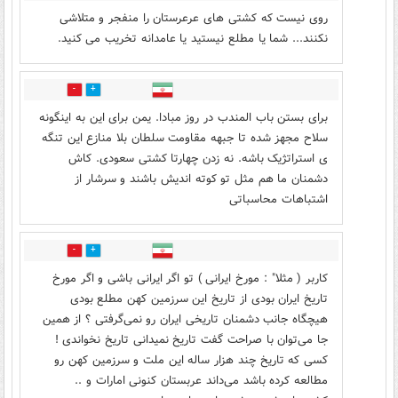
روی نیست که کشتی های عرعرستان را منفجر و متلاشی
نکنند... شما یا مطلع نیستید یا عامدانه تخریب می کنید.
1
10
برای بستن باب المندب در روز مبادا. یمن برای این به اینگونه
سلاح مجهز شده تا جبهه مقاومت سلطان بلا منازع این تنگه
ی استراتژیک باشه. نه زدن چهارتا کشتی سعودی. کاش
دشمنان ما هم مثل تو کوته اندیش باشند و سرشار از
اشتباهات محاسباتی
2
6
کاربر ( مثلا" : مورخ ایرانی ) تو اگر ایرانی باشی و اگر مورخ
تاریخ ایران بودی از تاریخ این سرزمین کهن مطلع بودی
هیچگاه جانب دشمنان تاریخی ایران رو نمی‌گرفتی ؟ از همین
جا می‌توان با صراحت گفت تاریخ نمیدانی تاریخ نخواندی !
کسی که تاریخ چند هزار ساله این ملت و سرزمین کهن رو
مطالعه کرده باشد می‌داند عربستان کنونی امارات و ..