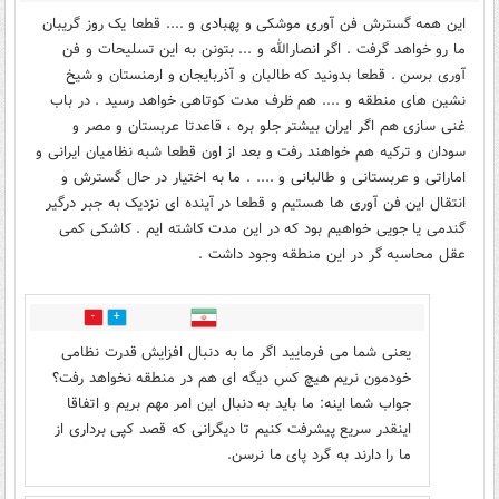
این همه گسترش فن آوری موشکی و پهبادی و .... قطعا یک روز گریبان
ما رو خواهد گرفت . اگر انصارالله و ... بتونن به این تسلیحات و فن
آوری برسن . قطعا بدونید که طالبان و آذربایجان و ارمنستان و شیخ
نشین های منطقه و .... هم ظرف مدت کوتاهی خواهد رسید . در باب
غنی سازی هم اگر ایران بیشتر جلو بره ، قاعدتا عربستان و مصر و
سودان و ترکیه هم خواهند رفت و بعد از اون قطعا شبه نظامیان ایرانی و
اماراتی و عربستانی و طالبانی و .... . ما به اختیار در حال گسترش و
انتقال این فن آوری ها هستیم و قطعا در آینده ای نزدیک به جبر درگیر
گندمی یا جویی خواهیم بود که در این مدت کاشته ایم . کاشکی کمی
عقل محاسبه گر در این منطقه وجود داشت .
0
9
یعنی شما می فرمایید اگر ما به دنبال افزایش قدرت نظامی
خودمون نریم هیچ کس دیگه ای هم در منطقه نخواهد رفت؟
جواب شما اینه: ما باید به دنبال این امر مهم بریم و اتفاقا
اینقدر سریع پیشرفت کنیم تا دیگرانی که قصد کپی برداری از
ما را دارند به گرد پای ما نرسن.