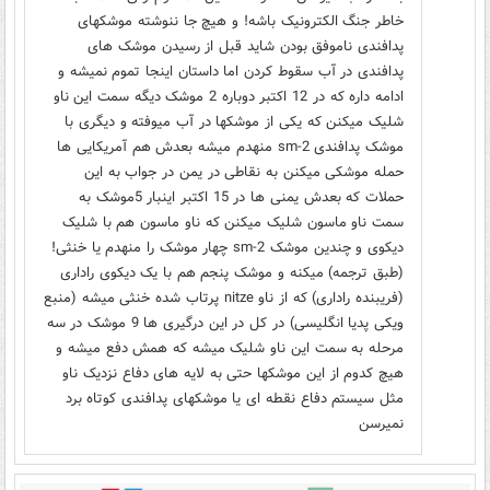
خاطر جنگ الکترونیک باشه! و هیچ جا ننوشته موشکهای
پدافندی ناموفق بودن شاید قبل از رسیدن موشک های
پدافندی در آب سقوط کردن اما داستان اینجا تموم نمیشه و
ادامه داره که در 12 اکتبر دوباره 2 موشک دیگه سمت این ناو
شلیک میکنن که یکی از موشکها در آب میوفته و دیگری با
موشک پدافندی sm-2 منهدم میشه بعدش هم آمریکایی ها
حمله موشکی میکنن به نقاطی در یمن در جواب به این
حملات که بعدش یمنی ها در 15 اکتبر اینبار 5موشک به
سمت ناو ماسون شلیک میکنن که ناو ماسون هم با شلیک
دیکوی و چندین موشک sm-2 چهار موشک را منهدم یا خنثی!
(طبق ترجمه) میکنه و موشک پنجم هم با یک دیکوی راداری
(فریبنده راداری) که از ناو nitze پرتاب شده خنثی میشه (منبع
ویکی پدیا انگلیسی) در کل در این درگیری ها 9 موشک در سه
مرحله به سمت این ناو شلیک میشه که همش دفع میشه و
هیچ کدوم از این موشکها حتی به لایه های دفاع نزدیک ناو
مثل سیستم دفاع نقطه ای یا موشکهای پدافندی کوتاه برد
نمیرسن