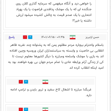
را خواهی دید و آنگاه میفهمی که سرمایه گذاری کلان روی
جنگنده ای که با یک موشک پدافندی فراصوت یا یک پهپاد
انتحاری با یک صدم قیمت به چالش کشیده میشود ارزش
داشته یا خیر؟!
پاسخ
حسن ازتبریز
۰۸:۳۵ - ۱۴۰۱/۰۶/۱۵
22
13
باسلام واحترام بیچاره مردم مظلوم یمن که به پشتوانه چند نفربه ظاهر
انقلابی بی خاصیت و وابسته به سیاستمداران ایران وروسیه وچین افتاده
اند به بازی با موشک واسلحه ومبارزه با دیگر کشورها معلوم نیست تا
کی از زندگی آرام ورابطه عادی با تمام مردم جهان بی بهره خواهند بود به
امید اینکه انقلاب کرده اند
4
10
غربگدا مبارزه تا اشغال کاخ سفید و ترور بایدن و ترامپ ادامه
داره.
1
6