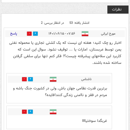
نظرات
انتشار یافته: 53
در انتظار بررسی: 2
پاسخ
مورخ ایرانی
۰۷:۵۶ - ۱۴۰۱/۰۶/۱۵
51
37
اخبار رو چک کنید؛ هفته ای نیست که یک کشتی تجاری یا محموله نفتی
یمن توسط عربستان، امارات یا ... توقیف نشود. سوال این است که
کاربرد این سلاحهای پیشرفته چیست؟! فکر کنم تنها برای سلفی گرفتن
ساخته شده باشند.
ناشناس
40
22
برترین قدرت نظامی جهان باش..ولی در کشورت جنگ باشه و
مردم در فقز و ناامنی زندگی کنند!فایده؟
18
36
غربگدا سوختیاااا