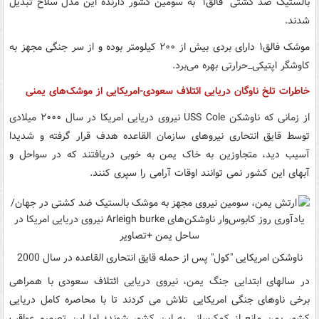
بالستیک ضد کشتی "فالق۱" به سومین کشور دارنده این مدل سلاح تبدیل
شدند.
موشک فالق۱ دارای بردی بیش از ۲۰۰ کیلومتر بوده و از سر جنگی مجهز به
کاوشگر اپتیکی_حرارتی بهره می‌برد.
خاطرات تلخ ناوگان دریایی ائتلاف سعودی-امریکایی از موشک‌های یمنی
از زمانی که ناوشکن USS Cole نیروی دریایی امریکا در سال ۲۰۰۰ میلادی
توسط قایق انتحاری نیروهای سازمان القاعده هدف قرار گرفته و شدیدا
آسیب دید، متجاوزین به خاک یمن به خوبی دریافتند که در سواحل و
آبهای این کشور نمی توانند اوقات آرامی را سپری کنند.
ناوشکن امریکایی "کول" پس از حمله قایق انتحاری القاعده در سال 2000
در سالهای ابتدایی جنگ یمن، نیروی دریایی ائتلاف سعودی با همراهی
برخی ناوهای جنگی امریکایی تلاش می کردند تا با محاصره کامل دریایی
کشور یمن مانع از کمکرسانی به این کشور شوند؛ اما این تصمیم عواقب