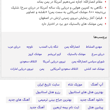
مقام انصارالله: اجازه نمی‌دهیم آمریکا در یمن بماند
نگاهی به کمپین هوایی و دریایی یک ساله آمریکا در دریای سرخ/ شلیک
بی‌نتیجه ۸۰۰ موشک امریکایی به سمت یمن! +نقشه و تصاویر
فیلم/ آغاز رزمایش نیروی زمینی ارتش در اصفهان
یمن موشک های بالستیک دور برد در اختیار دارد
برچسب‌ها
مهدی المشاط
انصارالله یمن
تنگه باب المندب
ناوچه
دریای عرب
دریای سرخ
موشک بالستیک
کرم ابریشم
موشک کروز
شورای سیاسی انصارالله یمن
نیروی دریایی آمریکا
ائتلاف سعودی
موشک ضد کشتی
ائتلاف سعودی-آمریکایی
یمن
نیروی دریایی امارات
آپ آهنگ
موزیک شاه
سایت تاریخ ایران
بهترین هتل های استانبول
رزرو هتل استانبول
دانلود آهنگ جدید
بهترین جراح بینی ترمیمی
آهنگ های جدید
پرشین هتل
ثبت نام بیمه اربعین
آهنگ جدید