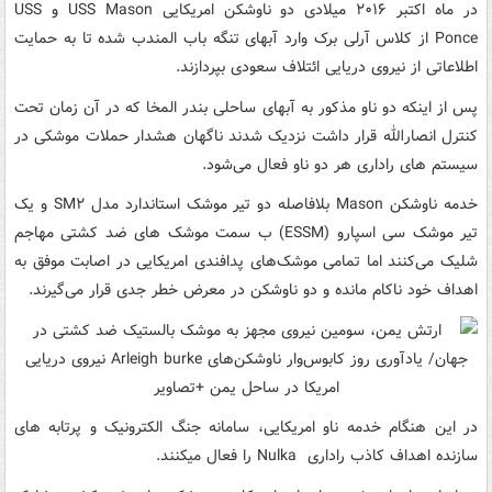
در ماه اکتبر ۲۰۱۶ میلادی دو ناوشکن امریکایی USS Mason و USS
Ponce از کلاس آرلی برک وارد آبهای تنگه باب المندب شده تا به حمایت
اطلاعاتی از نیروی دریایی ائتلاف سعودی بپردازند.
پس از اینکه دو ناو مذکور به آبهای ساحلی بندر المخا که در آن زمان تحت
کنترل انصارالله قرار داشت نزدیک شدند ناگهان هشدار حملات موشکی در
سیستم های راداری هر دو ناو فعال می‌شود.
خدمه ناوشکن Mason بلافاصله دو تیر موشک استاندارد مدل SM۲ و یک
تیر موشک سی اسپارو (ESSM) ب سمت موشک های ضد کشتی مهاجم
شلیک می‌کنند اما تمامی موشک‌های پدافندی امریکایی در اصابت موفق به
اهداف خود ناکام مانده و دو ناوشکن در معرض خطر جدی قرار می‌گیرند.
در این هنگام خدمه ناو امریکایی، سامانه جنگ الکترونیک و پرتابه های
سازنده اهداف کاذب راداری Nulka را فعال میکنند.