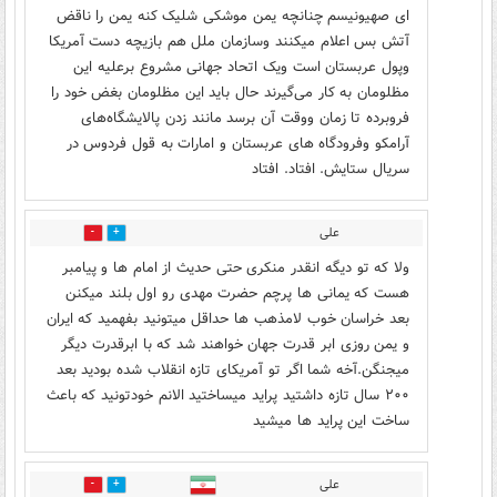
ای صهیونیسم چنانچه یمن موشکی شلیک کنه یمن را ناقض
آتش بس اعلام میکنند وسازمان ملل هم بازیچه دست آمریکا
وپول عربستان است ویک اتحاد جهانی مشروع برعلیه این
مظلومان به کار می‌گیرند حال باید این مظلومان بغض خود را
فروبرده تا زمان ووقت آن برسد مانند زدن پالایشگاه‌های
آرامکو وفرودگاه های عربستان و امارات به قول فردوس در
سریال ستایش. افتاد. افتاد
علی
3
9
ولا که تو دیگه انقدر منکری حتی حدیث از امام ها و پیامبر
هست که یمانی ها پرچم حضرت مهدی رو اول بلند میکنن
بعد خراسان خوب لامذهب ها حداقل میتونید بفهمید که ایران
و یمن روزی ابر قدرت جهان خواهند شد که با ابرقدرت دیگر
میجنگن.آخه شما اگر تو آمریکای تازه انقلاب شده بودید بعد
۲۰۰ سال تازه داشتید پراید میساختید الانم خودتونید که باعث
ساخت این پراید ها میشید
علی
3
7