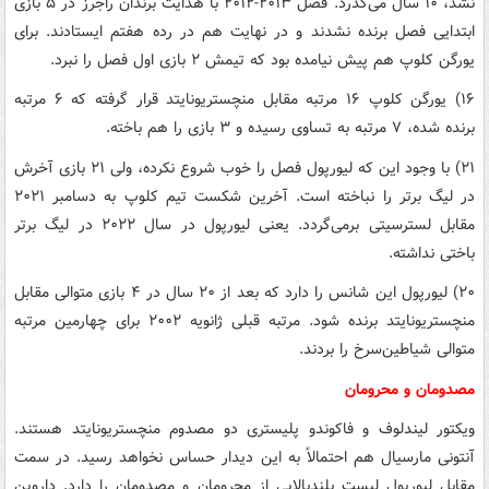
نشد، ۱۰ سال می‌گذرد. فصل ۲۰۱۳-۲۰۱۲ با هدایت برندان راجرز در ۵ بازی
ابتدایی فصل برنده نشدند و در نهایت هم در رده هفتم ایستادند. برای
یورگن کلوپ هم پیش نیامده بود که تیمش ۲ بازی اول فصل را نبرد.
۱۶) یورگن کلوپ ۱۶ مرتبه مقابل منچستریونایتد قرار گرفته که ۶ مرتبه
برنده شده، ۷ مرتبه به تساوی رسیده و ۳ بازی را هم باخته.
۲۱) با وجود این که لیورپول فصل را خوب شروع نکرده، ولی ۲۱ بازی آخرش
در لیگ برتر را نباخته است. آخرین شکست تیم کلوپ به دسامبر ۲۰۲۱
مقابل لسترسیتی برمی‌گردد. یعنی لیورپول در سال ۲۰۲۲ در لیگ برتر
باختی نداشته.
۲۰) لیورپول این شانس را دارد که بعد از ۲۰ سال در ۴ بازی متوالی مقابل
منچستریونایتد برنده شود. مرتبه قبلی ژانویه ۲۰۰۲ برای چهارمین مرتبه
متوالی شیاطین‌سرخ را بردند.
مصدومان و محرومان
ویکتور لیندلوف و فاکوندو پلیستری دو مصدوم منچستریونایتد هستند.
آنتونی مارسیال هم احتمالاً به این دیدار حساس نخواهد رسید. در سمت
مقابل لیورپول لیست بلندبالایی از محرومان و مصدومان را دارد. داروین