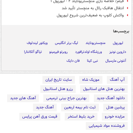
فیلم/ خلاصه بازی منچستریونایتد ۲ - لیورپول ۱
انتقال هافبک رئال به منچستر تأیید شد
واکنش کلوپ به ضعیف‌ترین شروع لیورپول
برچسب‌ها
لیورپول
منچستریونایتد
لیگ برتر انگلیس
ویکتور لیندلوف
داروین نونیز
ورزشگاه اولدترافورد
روبرتو فیرمینو
تیاگو آلکانتارا
آنتونی مارسیال
نبی کیتا
فان دایک
آپ آهنگ
موزیک شاه
سایت تاریخ ایران
بهترین هتل های استانبول
رزرو هتل استانبول
دانلود آهنگ جدید
بهترین جراح بینی ترمیمی
آهنگ های جدید
پرشین هتل
ثبت نام بیمه اربعین
آهنگ جدید
مزایده خودرو
خرید بلیط استخر
قیمت ورق آهن پرایس
فروشنده مواد شیمیایی