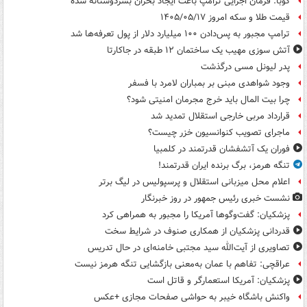
کوبا: فرمان اجرایی ترامپ باعث ایجاد بحران بشردوستانه شده
قیمت طلا و سکه امروز ۱۴۰۵/۰۵/۱۷
ترامپ مجبور به پس‌دادن ۱۰۰ میلیارد دلار از پول تعرفه‌ها شد
آتش سوزی مهیب یک ساختمان ۱۲ طبقه در جاکارتا
پدر لیونل مسی درگذشت
وجود شواهدی مبنی بر بمباران لامرد با فسفر
چرا بیت المال باید خرج مجرمان امنیتی شود؟
قرارداد مربی خارجی استقلال تمدید شد
ماجرای تصویب کنوانسیون خزر چیست؟
فوران یک آتشفشان قدرتمند در کلمبیا
تنگه هرمز، برگ برنده ایران قدرتمند!
اعلام محل میزبانی استقلال و پرسپولیس در لیگ برتر
نشست خبری رئیس جمهور در روز خبرنگار
پزشکیان: گفت‌وگوها آمریکا را مجبور به همراهی کرد
قدردانی پزشکیان از همکاری صنوف در شرایط سخت
تصاویری از آیت‌الله سید مجتبی خامنه‌ای در حال تدریس
عراقچی: تفاهم با عمان به‌معنی بازگشایی تنگه هرمز نیست
پزشکیان: آمریکا استعمارگر و قاتل است
واکنش باشگاه خیبر به حواشی صفحات مجازی +عکس