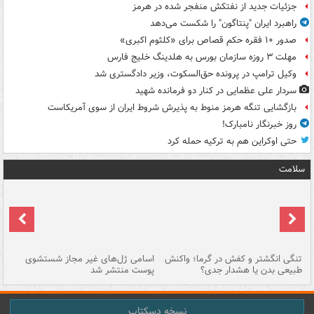
جزئیات جدید از نفتکش منفجر شده در هرمز
راهبرد ایران "پنتاگون" را شکست می‌دهد
صدور ۱۰ فقره حکم قصاص برای «کلثوم اکبری»
مهلت ۳ روزه سازمان بورس به هلدینگ خلیج فارس
وکیل ترامپ در پرونده حق‌السکوت، وزیر دادگستری شد
سردار علی عظمایی در کنار دو فرمانده شهید
بازگشایی تنگه هرمز منوط به پذیرش شروط ایران از سوی آمریکاست
روز خبرنگار نامبارک!
حتی اوکراین هم به ترکیه حمله کرد
سلامت
تنگی انگشتر و کفش در گرما؛ واکنش
اسامی ژل‌های غیر مجاز شستشوی
مر
طبیعی بدن یا هشدار جدی؟
پوست منتشر شد
نسخه دسکتاپ