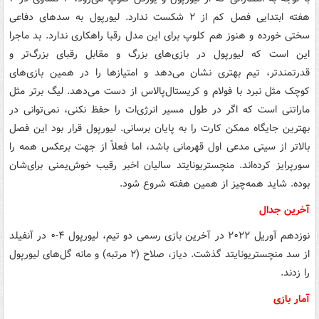
هفته ابتدایی فصل کم از ۲ شکست ندارد. لیورپول به سدهای دفاعی
سختی خورده و هنوز هم کلوپ برای این مدل رقبا راهکاری ندارد. بد ماجرا
این است که لیورپول در بازی‌های بزرگ و مقابل رقبای بزرگ‌تر و
قدرتمندتر، تیم بهتری نشان می‌دهد و امتیازها را در همین بازی‌های
کوچک مثل نبرد با فولام و کریستال‌پالاس از دست می‌دهد. لیگ برتر مثل
ماراتنی است که اگر در طول مسیر انرژی‌ات را حفظ نکنی، نمی‌توانی در
بهترین جایگاه ممکن کارت را به پایان برسانی. لیورپول قرار بود این فصل
بالاتر از سیتی مدعی اول قهرمانی باشد، اما فعلاً از جهت برعکس همه را
سورپرایز کرده‌اند. منچستریونایتد سالیان اخبر رقیب خوش‌یمنی برای‌شان
بوده. شاید همه‌چیز از همین هفته شروع شود.
آخرین جدال
نوزدهم آوریل ۲۰۲۲ در آخرین بازی رسمی دو تیم، لیورپول ۴-۰ در آنفیلد
از سد منچستریونایتد گذشت. دیاز، صلاح (۲ مرتبه) و مانه گل‌های لیورپول
را زدند.
آمار بازی