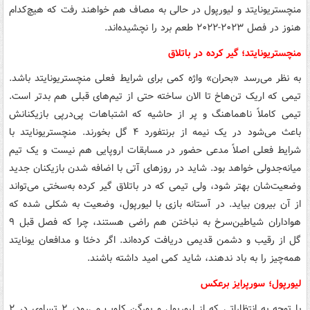
منچستریونایتد و لیورپول در حالی به مصاف هم خواهند رفت که هیچ‌کدام
هنوز در فصل ۲۰۲۳-۲۰۲۲ طعم برد را نچشیده‌اند.
منچستریونایتد؛ گیر کرده در باتلاق
به نظر می‌رسد «بحران» واژه کمی برای شرایط فعلی منچستریونایتد باشد.
تیمی که اریک تن‌هاخ تا الان ساخته حتی از تیم‌های قبلی هم بدتر است.
تیمی کاملاً ناهماهنگ و پر از حاشیه که اشتباهات پی‌درپی بازیکنانش
باعث می‌شود در یک نیمه از برنتفورد ۴ گل بخورند. منچستریونایتد با
شرایط فعلی اصلاً مدعی حضور در مسابقات اروپایی هم نیست و یک تیم
میانه‌جدولی خواهد بود. شاید در روزهای آتی با اضافه شدن بازیکنان جدید
وضعیت‌شان بهتر شود، ولی تیمی که در باتلاق گیر کرده به‌سختی می‌تواند
از آن بیرون بیاید. در آستانه بازی با لیورپول، وضعیت به شکلی شده که
هواداران شیاطین‌سرخ به نباختن هم راضی هستند، چرا که فصل قبل ۹
گل از رقیب و دشمن قدیمی دریافت کرده‌اند. اگر دخئا و مدافعان یونایتد
همه‌چیز را به باد ندهند، شاید کمی امید داشته باشند.
لیورپول؛ سورپرایز برعکس
با توجه به انتظاراتی که از لیورپول و یورگن کلوپ می‌رود، ۲ تساوی در ۲