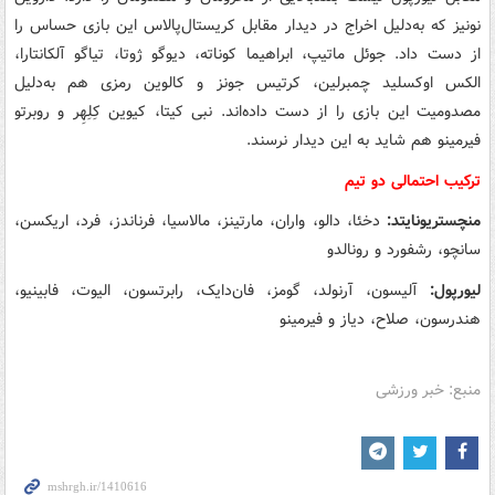
نونیز که به‌دلیل اخراج در دیدار مقابل کریستال‌پالاس این بازی حساس را
از دست داد. جوئل ماتیپ، ابراهیما کوناته، دیوگو ژوتا، تیاگو آلکانتارا،
الکس اوکسلید چمبرلین، کرتیس جونز و کالوین رمزی هم به‌دلیل
مصدومیت این بازی را از دست داده‌اند. نبی کیتا، کیوین کِلِهِر و روبرتو
فیرمینو هم شاید به این دیدار نرسند.
ترکیب احتمالی دو تیم
منچستریونایتد:
دخئا، دالو، واران، مارتینز، مالاسیا، فرناندز، فرد، اریکسن،
سانچو، رشفورد و رونالدو
لیورپول:
آلیسون، آرنولد، گومز، فان‌دایک، رابرتسون، الیوت، فابینیو،
هندرسون، صلاح، دیاز و فیرمینو
منبع: خبر ورزشی