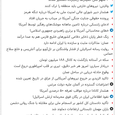
ولایتی: نیروهای خارجی باید منطقه را ترک کنند
هشدار دبیر شورای عالی امنیت ملی به امریکا درباره تنگه هرمز
پرونده حقوقی جنایت جنگی آمریکا در میناب به جریان افتاد
ادعای زلنسکی درباره تامین ماهانه موشک‌های رهگیر توسط آمریکا
خطای محاسباتی آمریکا و برتری راهبردی جمهوری اسلامی!
زنگ خطر پایان ذخایر دفاعی کشورهای خلیج فارس هم به صدا درآمد
عمان: مذاکرات مثبت و سازنده با ایران ادامه دارد
روایت رسانه اسرائیلی از فشار واشنگتن بر تل‌آویو برای آتش‌بس و خلع سلاح
حماس
سکه در آستانه بازگشت به کانال ۱۸۸ میلیون تومان
دریادار سیاری: امروز هر خبر دقیق، تیری بر قلب امپراطوری دروغ است
وقوع حادثه دریایی در ساحل عمان
تاکید الزیدی بر خروج نیروهای آمریکایی از عراق در تاریخ تعیین شده
اعتراضات گسترده در آلمان علیه دولت مرتس
هشدار کانادا درباره عواقب تعرفه ۵۰ درصدی آمریکا
نفوذ اطلاعاتی ایران در یگان فوق محرمانه ارتش اسرائیل!
تأکید دادستان کل کشور بر انسجام ملی برای مقابله با جنگ روانی دشمن
باران مهمان تابستانی ارتفاعات دماوند شد