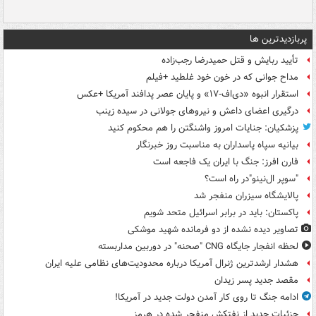
پربازدیدترین ها
تأیید ربایش و قتل حمیدرضا رجب‌زاده
مداح جوانی که در خون خود غلطید +فیلم
استقرار انبوه «دی‌اف‑۱۷» و پایان عصر پدافند آمریکا +عکس
درگیری اعضای داعش و نیروهای جولانی در سیده زینب
پزشکیان: جنایات امروز واشنگتن را هم محکوم کنید
بیانیه سپاه پاسداران به مناسبت روز خبرنگار
فارن افرز: جنگ با ایران یک فاجعه است
"سوپر ال‌نینو"در راه است؟
پالایشگاه سیزران منفجر شد
پاکستان: باید در برابر اسرائیل متحد شویم
تصاویر دیده‌ نشده از دو فرمانده شهید موشکی
لحظه انفجار جایگاه CNG "صحنه" در دوربین مداربسته
هشدار ارشدترین ژنرال آمریکا درباره محدودیت‌های نظامی علیه ایران
مقصد جدید پسر زیدان
ادامه جنگ تا روی کار آمدن دولت جدید در آمریکا!
جزئیات جدید از نفتکش منفجر شده در هرمز