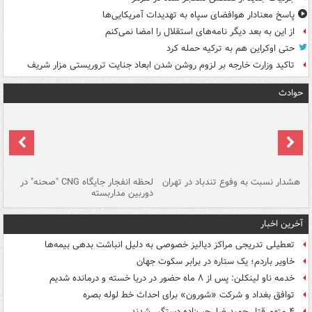
پاسخ معنادار هوافضای سپاه به تهدیدات آمریکایی‌ها
از این به بعد دیگر نامه‌های استقلال را امضا نمی‌کنم
حتی اوکراین هم به ترکیه حمله کرد
تاکید وزارت خارجه بر لزوم روشن شدن ابعاد جنایت تروریستی مزار شریف
حوادث
ای
هشدار نسبت به وفوع تندباد در تهران
لحظه انفجار جایگاه CNG "صحنه" در
دس
دوربین مداربسته
ات
آخرین اخبار
تعطیلی تدریجی مراکز دیالیز خصوصی به دلیل انباشت بدهی بیمه‌ها
خاویر باردم؛ یک ستاره در برابر سکوت جهان
خدمه ناو لینکلن: پس از ۸ ماه حضور در دریا خسته و درمانده‌ شدیم
توافق بغداد و شرکت «شورون» برای احداث خط لوله بصره
۴ متهم قتل حمیدرضا رجب‌زاده دستگیر شدند