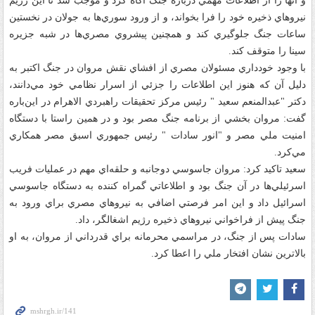
و آنها را از اطلاعات مهمي درباره جنگ آگاه کرد و موجب شد تا اين رژيم
نيروهاي ذخيره خود را فرا بخواند، و از ورود سوري‌ها به جولان در نخستين
ساعات جنگ جلوگيري کند و همچنين پيشروي مصري‌ها در شبه جزيره
سينا را متوقف کند.
با وجود خودداري مسئولان مصري از افشاي نقش مروان در جنگ اکتبر به
دليل آن که هنوز اين اطلاعات را جزئي از اسرار نظامي خود مي‌دانند،
دکتر "عبدالمنعم سعيد " رئيس مرکز تحقيقات راهبردي الاهرام در اين‌باره
گفت: مروان بخشي از برنامه جنگ مصر بود و در همين راستا با دستگاه
امنيت ملي مصر و "انور سادات " رئيس جمهوري اسبق مصر همکاري
مي‌کرد.
سعيد تاکيد کرد: مروان جاسوسي دوجانبه و حلقه‌اي مهم در عمليات فريب
اسرئيلي‌ها در آن جنگ بود و اطلاعاتي گمراه کننده به دستگاه جاسوسي
اسرائيل داد و اين امر فرصتي اضافي به نيروهاي مصري براي ورود به
جنگ پيش از فراخواني نيروهاي ذخيره رژيم اشغالگر، داد.
سادات پس از جنگ، در مراسمي محرمانه براي قدرداني از مروان، به او
بالاترين نشان افتخار ملي را اعطا کرد.