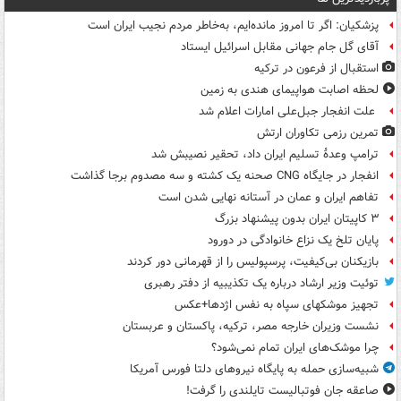
پزشکیان: اگر تا امروز مانده‌ایم، به‌خاطر مردم نجیب ایران است
آقای گل جام جهانی مقابل اسرائیل ایستاد
استقبال از فرعون در ترکیه
لحظه اصابت هواپیمای هندی به زمین
علت انفجار جبل‌علی امارات اعلام شد
تمرین رزمی تکاوران ارتش
ترامپ وعدۀ تسلیم ایران داد، تحقیر نصیبش شد
انفجار در جایگاه CNG صحنه یک کشته و سه مصدوم برجا گذاشت
تفاهم ایران و عمان در آستانه نهایی شدن است
۳ کاپیتان ایران بدون پیشنهاد بزرگ
پایان تلخ یک نزاع خانوادگی در دورود
بازیکنان بی‌کیفیت، پرسپولیس را از قهرمانی دور کردند
توئیت وزیر ارشاد درباره یک تکذیبیه از دفتر رهبری
تجهیز موشکهای سپاه به نفس اژدها+عکس
نشست وزیران خارجه مصر، ترکیه، پاکستان و عربستان
چرا موشک‌های ایران تمام نمی‌شود؟
شبیه‌سازی حمله به پایگاه نیروهای دلتا فورس آمریکا
صاعقه جان فوتبالیست تایلندی را گرفت!