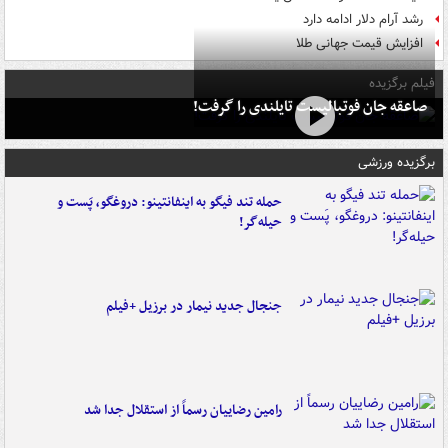
رشد آرام دلار ادامه دارد
افزایش قیمت جهانی طلا
فیلم برگزیده
صاعقه جان فوتبالیست تایلندی را گرفت!
برگزیده ورزشی
حمله تند فیگو به اینفانتینو: دروغگو، پَست‌ و
حیله‌گر!
جنجال جدید نیمار در برزیل +فیلم
رامین رضاییان رسماً از استقلال جدا شد