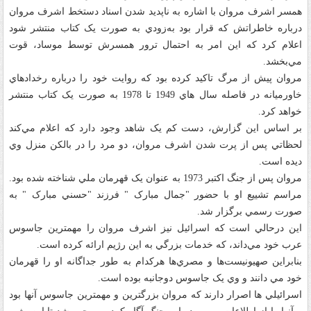
همسر اشرف مروان با اشاره به ناپديد شدن اسناد دستخط اشرف مروان
درباره خاطراتش که قرار بود به‌زودي به صورت يک کتاب منتشر شود
اعلام کرد که اين امر به احتمال ترور همسرش توسط موساد، قوت
مي‌بخشد.
مروان پيش از مرگ تاکيد کرده بود که روايت خود را درباره رخدادهاي
خاورميانه در فاصله سال هاي 1949 تا 1978 به صورت يک کتاب منتشر
خواهد کرد.
بر اساس اين گزارش، دست کم يک شاهد وجود دارد که اعلام مي‌کند
لحظاتي پس از پرت شدن اشرف مروان، دو مرد را در بالکن منزل وي
ديده‌ است.
مروان پس از جنگ اکتبر 1973 به عنوان يک قهرمان ملي شناخته شده بود.
مراسم تشييع او با حضور "جمال مبارک " فرزند "حسني مبارک " به
صورت رسمي برگزار شد.
اين درحالي است که اسرائيل نيز اشرف مروان را مهمترين جاسوس
عرب خود مي‌داند، که خدمات بزرگي به اين رژيم ارائه کرده است.
بنابراين صهيونيست‌ها و مصري‌ها هرکدام به طور جداگانه او را قهرمان
خود مي دانند و وي يک جاسوس دوجانبه بوده است.
اسرائيلي ها اصرار دارند که مروان بزرگترين و مهمترين جاسوس آنها بود