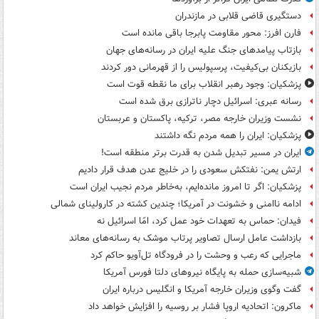
دستگیری قاضی قلابی در مازندران
فارن افرز: محور مقاومت پابرجا باقی مانده است
بازتاب پیامدهای جنگ علیه ایران در رسانه‌های جهان
بازیکنان بی‌کیفیت، پرسپولیس را از قهرمانی دور کردند
پزشکیان: وجود رهبر انقلاب برای ما نقطه قوت است
رسانه عبری: اسرائیل دچار ناترازی برق شده است
نشست وزیران خارجه مصر، ترکیه، پاکستان و عربستان
پزشکیان: ایران را همه مردم نگه داشتند
ایران در مسیر تبدیل شدن به قدرت برتر منطقه است!
ارتش یمن: نفتکش سعودی را در خلیج عدن هدف قرار دادیم
پزشکیان: اگر تا امروز مانده‌ایم، به‌خاطر مردم نجیب ایران است
ادامه ناامنی و خشونت در آمریکا؛ چندین کشته در کارولینای شمالی
فیدان: حماس به تعهدات خود عمل کرد، امّا اسرائیل نه
بازداشت عامل ارسال تصاویر پرتاب موشک به رسانه‌های معاند
ماجرایی که رعب و وحشت را در فرودگاه تل‌آویو حاکم کرد
شبیه‌سازی حمله به پایگاه نیروهای دلتا فورس آمریکا
گفت وگوی وزیران خارجه آمریکا و انگلیس درباره ایران
ماکرون: اتحادیه اروپا فشار بر روسیه را افزایش خواهد داد