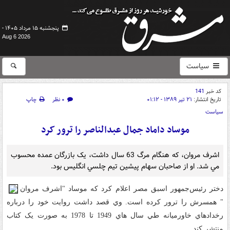
پنجشنبه ۱۵ مرداد ۱۴۰۵ -
Aug 6 2026
سیاست
کد خبر
141
تاریخ انتشار:
۲۱ تیر ۱۳۸۹ - ۰۱:۱۲
۰ نظر
چاپ
سیاست
موساد داماد جمال عبدالناصر را ترور کرد
اشرف مروان، که هنگام مرگ 63 سال داشت، يک بازرگان عمده محسوب
مي شد. او از صاحبان سهام پيشين تيم چلسي انگليس بود.
دختر رئيس‌جمهور اسبق مصر اعلام کرد که موساد "اشرف مروان
" همسرش را ترور کرده است. وي قصد داشت روايت خود را درباره
رخدادهاي خاورميانه طي سال هاي 1949 تا 1978 به صورت يک کتاب
منتشر کند.