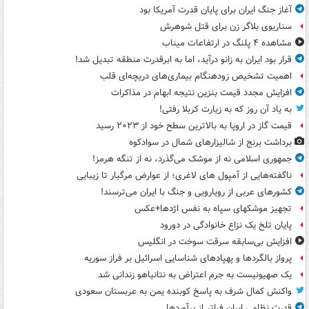
آغاز جنگ ایران برای پایان قدرت آمریکا بود
سناریوی بلاگر زن برای قتل شوهرش
مشاهده ۴ پلنگ در ارتفاعات میناب
قرار بود ایران به زانو درآید، اما به ابرقدرت منطقه تبدیل شد!
اهمیت تشخیص زودهنگام بیماری‌های دریچه‌ای قلب
افزایش مجدد قیمت بنزین نتیجه ابهام در مذاکرات
به یاد آن روز که به زیارت کربلا رفتی!
قیمت گاز در اروپا به بالاترین سطح خود از ۲۰۲۳ رسید
برداشت برنج از شالیزارهای شمال در سوادکوه
جمهوری اسلامی نه از موشک می‌گذرد، نه از تنگه هرمز!
ناگفته‌هایی از آمپول های لاغری؛ از عوارض مرگبار تا زیبایی
کشورهای عربی از رویارویی و جنگ با ایران می‌ترسند!
تجهیز موشکهای سپاه به نفس اژدها+عکس
پایان تلخ یک نزاع خانوادگی در دورود
افزایش بی‌سابقه سرقت سوخت در انگلیس
پرواز بالگردها و پهپادهای شناسایی اسرائیل بر فراز سوریه
یک صهیونیست به جرم اعتراض به نتانیاهو زندانی شد
واکنش کمال شرف به پاسخ کوبنده یمن به عربستان سعودی
قدرت نظامی ایران فراتر از برآوردها