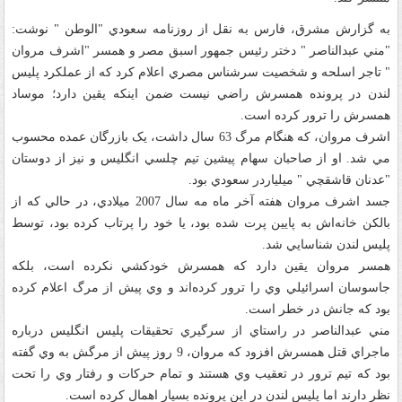
به گزارش مشرق، فارس به نقل از روزنامه سعودي "الوطن " نوشت:
"مني عبدالناصر " دختر رئيس جمهور اسبق مصر و همسر "اشرف مروان
" تاجر اسلحه و شخصيت سرشناس مصري اعلام کرد که از عملکرد پليس
لندن در پرونده همسرش راضي نيست ضمن اينکه يقين دارد؛ موساد
همسرش را ترور کرده است.
اشرف مروان، که هنگام مرگ 63 سال داشت، يک بازرگان عمده محسوب
مي شد. او از صاحبان سهام پيشين تيم چلسي انگليس و نيز از دوستان
"عدنان قاشقچي " ميلياردر سعودي بود.
جسد اشرف مروان هفته آخر ماه مه سال 2007 ميلادي، در حالي که از
بالکن خانه‌اش به پايين پرت شده بود، يا خود را پرتاب کرده بود، توسط
پليس لندن شناسايي شد.
همسر مروان يقين دارد که همسرش خودکشي نکرده است، بلکه
جاسوسان اسرائيلي وي را ترور کرده‌اند و وي پيش از مرگ اعلام کرده
بود که جانش در خطر است.
مني عبدالناصر در راستاي از سرگيري تحقيقات پليس انگليس درباره
ماجراي قتل همسرش افزود که مروان، 9 روز پيش از مرگش به وي گفته
بود که تيم ترور در تعقيب وي هستند و تمام حرکات و رفتار وي را تحت
نظر دارند اما پليس لندن در اين پرونده بسيار اهمال کرده است.