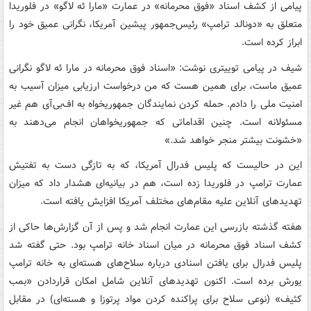
پیامی از کشف اسناد «فوق محرمانه» در عمارت «مارا ئه لاگو» در فلوریدا
متعلق به «دونالد ترامپ» رئیس‌جمهور پیشین آمریکا، نگرانی عمیق خود را
ابراز کرده است.
شیف در پیامی توییتری نوشت: «اسناد فوق محرمانه در مارا ئه لاگو نگرانی
عمیق ماست، برای همین هست که من درخواست ارزیابی میزان آسیب به
امنیت ملی را دادم. حمله کردن نمایندگان جمهوریخواه به اف‌بی‌آی هم غیر
مسئولانه است. چنین اقداماتی که جمهوریخواهان انجام می‌دهند به
«خشونت بیشتر منجر خواهد شد.»
این در حالیست که پلیس فدرال آمریکا، که به تازگی دست به تفتیش
عمارت ترامپ در فلوریدا زده است، هم در بیانیه‌ای هشدار داد که میزان
تهدیدهای آنلاین علیه مقام‌های مختلف آمریکا افزایش یافته است.
هفته گذشته بازرسی این عمارت انجام شد و پس از آن گزارش‌ها حاکی از
کشف اسناد فوق محرمانه در میان اسناد خانه ترامپ بود. حتی گفته شد
پلیس فدرال برای یافتن اسنادی درباره سلاح‌های هسته‌ای به خانه ترامپ
یورش برده است. اکنون تهدیدهای آنلاین شامل امکان قراردادن «بمب
کثیف» (نوعی سلاح برای پراکنده کردن مواد پرتوزا و هسته‌ای) در مقابل