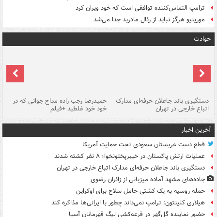
ترامپ التماس‌کننده توافقی است که خود ویران کرد
مورینیو هرگز نباید از رئال مادرید جدا می‌شد
حوادث
دستگیری باند جاعلان حرفه‌ای مدارک
حمیدرضا رجب زاده مداح جوانی که در
تأ
اتباع خارجی در تهران
خود خود غلطید +فیلم
آخرین اخبار
قطع دست عربستان سعودیِ تحت حمایت آمریکا
عملیات ارتش پاکستان در خیبرپختونخوا؛ ۸ نفر کشته شدند
دستگیری باند جاعلان حرفه‌ای مدارک اتباع خارجی در تهران
جاده‌های مشهد آماده میزبانی از زائران رضوی
حمله روسیه به یک کشتی حامل سلاح برای اوکراین
هیلاری کلینتون: ترامپ نمی‌داند چطور با ایرانی‌ها مذاکره کند
حضور نماینده گل‌گهر در قرعه‌کشی لیگ قهرمانان آسیا