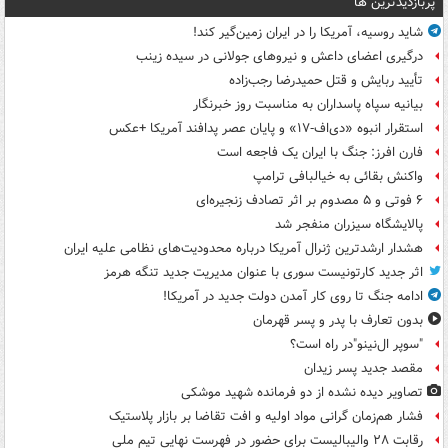
پربازدیدترین ها
شاید روسیه، آمریکا را در ایران زمین‌گیر کند!
درگیری اعضای داعش و نیروهای جولانی در سیده زینب
تأیید ربایش و قتل حمیدرضا رجب‌زاده
بیانیه سپاه پاسداران به مناسبت روز خبرنگار
استقرار انبوه «دی‌اف‑۱۷» و پایان عصر پدافند آمریکا +عکس
فارن افرز: جنگ با ایران یک فاجعه است
واکنش بقائی به خیالبافی ترامپ
۶ فوتی و ۵ مصدوم بر اثر تصادف زنجیره‌ای
پالایشگاه سیزران منفجر شد
هشدار ارشدترین ژنرال آمریکا درباره محدودیت‌های نظامی علیه ایران
اثر جدید کارتونیست سوری با عنوان مدیریت جدید تنگه هرمز
ادامه جنگ تا روی کار آمدن دولت جدید در آمریکا!
بدون تعارف با پدر و پسر قهرمان
"سوپر ال‌نینو"در راه است؟
مقصد جدید پسر زیدان
تصاویر دیده‌ نشده از دو فرمانده شهید موشکی
فشار هم‌زمان گرانی مواد اولیه و افت تقاضا بر بازار پلاستیک
رقابت ۲۸ والیبالیست برای حضور در فهرست نهایی تیم ملی