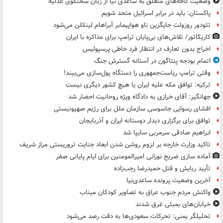
وضعیت کافه‌های متعلق به ساعدی نیا از زبان سخنگوی عدلیه
پاکستان: باید در برابر اسرائیل متحد شویم
تئودور روزولت جایگزین ناو هواپیمابر آبراهام لینکلن می‌شود
کاریکاتور/ تلاش‌های بی‌پایان ترامپ برای مذاکره با ایران
اخراج بدون تعارف در انتظار فرد خاطی پرسپولیس
اتمام بودجه پنتاگون در آستانه گسترش جنگ
وقتی ترامپ ریاست‌جمهوری را دستگاه پول‌سازی می‌بیند!
ترکیه: توافق مکه علیه ایران یا هیچ کشور دیگری نیست
جهانگیر: آقای خرازی به دادگاه ویژه روحانیت احضار شد
افشای رسوایی جاسوسی سازمان ملل برای رژیم صهیونیستی
توافق برای برگزاری دیدار دوستانه ایران و آذربایجان
ابراهیم صادقی سرمربی سایپا شد
تاکید وزارت خارجه بر لزوم روشن شدن ابعاد جنایت تروریستی مراز شریف
آماده سازی ضریح نورانی امیرالمومنین برای ایام پایانی صفر
تأیید ربایش و قتل حمیدرضا رجب‌زاده
آخرین وضعیت پرونده ساعدی‌نیا
واکنش مردم جنوب عراق به تصاویر کودکان میناب
خیابان‌های بمبئی غرق شدند
تحلیلگر یمنی: تحرکات سعودی‌ها به دقت رصد می‌شود