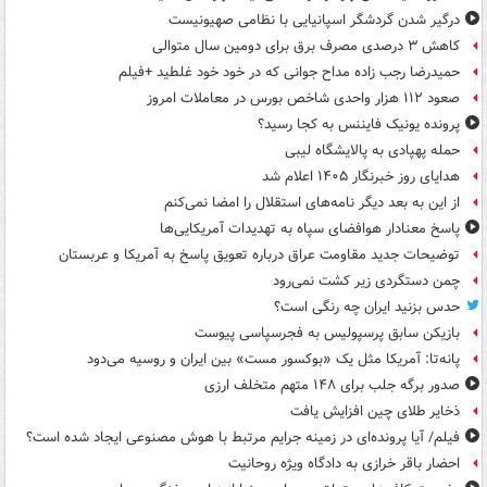
درگیر شدن گردشگر اسپانیایی با نظامی صهیونیست
کاهش ۳ درصدی مصرف برق برای دومین سال متوالی
حمیدرضا رجب زاده مداح جوانی که در خود خود غلطید +فیلم
صعود ۱۱۲ هزار واحدی شاخص بورس در معاملات امروز
پرونده یونیک فایننس به کجا رسید؟
حمله پهپادی به پالایشگاه لیبی
هدایای روز خبرنگار ۱۴۰۵ اعلام شد
از این به بعد دیگر نامه‌های استقلال را امضا نمی‌کنم
پاسخ معنادار هوافضای سپاه به تهدیدات آمریکایی‌ها
توضیحات جدید مقاومت عراق درباره تعویق پاسخ به آمریکا و عربستان
چمن دستگردی زیر کشت نمی‌رود
حدس بزنید ایران چه رنگی است؟
بازیکن سابق پرسپولیس به فجرسپاسی پیوست
پانه‌تا: آمریکا مثل یک «بوکسور مست» بین ایران و روسیه می‌دود
صدور برگه جلب برای ۱۴۸ متهم متخلف ارزی
ذخایر طلای چین افزایش یافت
فیلم/ آیا پرونده‌ای در زمینه جرایم مرتبط با هوش مصنوعی ایجاد شده است؟
احضار باقر خرازی به دادگاه ویژه روحانیت